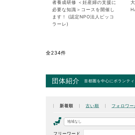
者養成研修 ＜妊産婦の支援に
大
必要な知識＞コースを開催し
H
ます！ (認定NPO法人ピッコ
ラーレ)
全234件
団体紹介
首都圏を中心にボランティ
新着順
古い順
フォロワー
地域なし
フリーワード