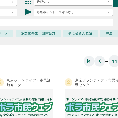
ボランティア みん
分野なし
ボランティア関
募集ポイント・スキルなし
中高生が参加で
ア
ポーツ
多文化共生・国際協力
初心者さん歓迎
学生
…
14
東京ボランティア・市民活
東京ボランティア・市民
動センター
動センター