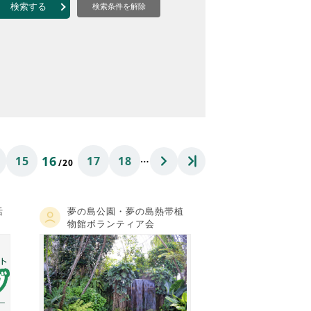
なのVOICE
検索する
検索条件を解除
連ニュース（外部記事）
きるボランティア
…
16
15
17
18
/20
活
夢の島公園・夢の島熱帯植
物館ボランティア会