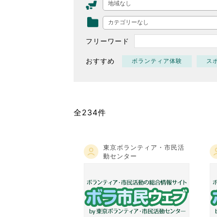
地域なし
東京2020大会の軌跡
カテゴリーなし
シティキャスト
VLNポイントとは
フリーワード
おもてなし語学ボランティ
おすすめ
ボランティア体験
ス
全234件
東京ボランティア・市民活
動センター