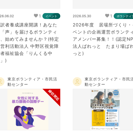
1
1
26.06.02
2026.05.30
イベント
ボランティ
音訳者養成講座開講！あなた
2026年度 居場所づくり・
の「声」を届けるボランティ
ベントの企画運営ボランテ
ア、始めてみませんか？(特定
アメンバー募集！！(認定NP
非営利活動法人 中野区視覚障
法人ぱれっと たまり場ぱ
害者福祉協会「りんくる中
っと)
」)
東京ボランティア・市民活
東京ボランティア・市民
動センター
動センター
締切間近