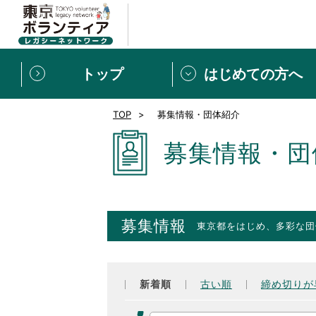
トップ
はじめての方へ
TOP
募集情報・団体紹介
募集情報
[個人] 体験談
ボランティアの広場
新着記事一覧
募集情報・団
新規登録
ボランティア
東京ボランティアレガ
募集情報
東京都をはじめ、多彩な団
もっと知りたい！VLNでで
新着順
古い順
締め切りが