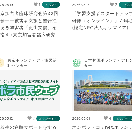
1
2
26.05.19
2026.05.17
イベント
イベン
東京加害者臨床研究会第32回
「学習支援者スタートアッ
例会――被害者支援と整合性
研修（オンライン）」26年
のある加害者「更生支援」を
(認定NPO法人キッズドア)
指す.(東京加害者臨床研究
)
東京ボランティア・市民活
日本財団ボランティアセ
動センター
ター
2
4
26.05.12
2026.05.01
ボランティア
ボランティ
高校生の進路サポートをする
オンボラ・コミnet.ボラン