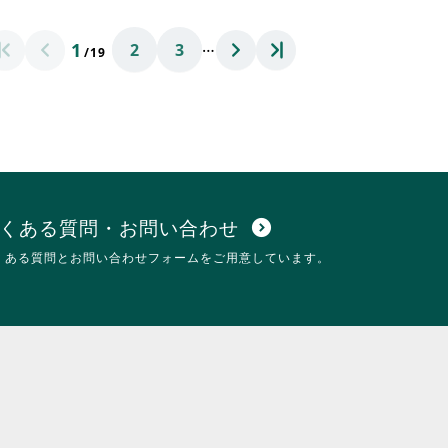
に
れ
は
て
…
1
2
3
ク
お
/19
リ
り
ッ
ま
ク
す。
し
詳
て
細
く
を
だ
閲
さ
覧
い。
す
くある質問・お問い合わせ
expand_circle_down
る
くある質問とお問い合わせフォームをご用意しています。
に
は
ク
リ
ッ
ク
し
て
く
だ