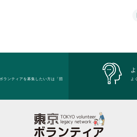
は
は
て
れ
ク
ク
お
て
リ
リ
り
お
ッ
ッ
ま
り
ク
ク
す。
ま
し
し
詳
す。
て
て
細
詳
く
く
を
細
だ
だ
閲
を
さ
さ
覧
閲
い。
い。
す
覧
る
す
よ
に
る
ボランティアを募集したい方は「団
は
よ
に
ク
は
リ
ク
ッ
リ
ク
ッ
し
ク
て
し
く
て
だ
く
さ
だ