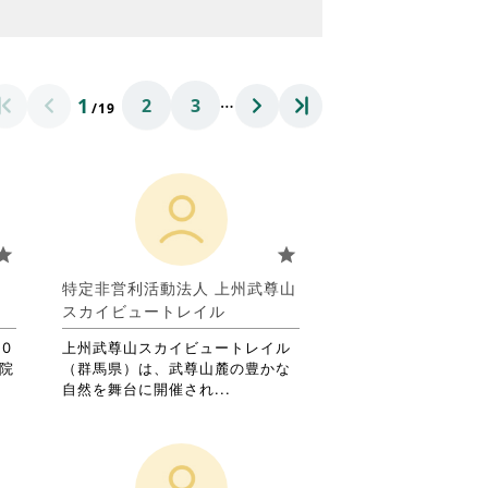
…
1
2
3
/19
tar
star
葉
特定非営利活動法人 上州武尊山
スカイビュートレイル
0
上州武尊山スカイビュートレイル
児院
（群馬県）は、武尊山麓の豊かな
省
自然を舞台に開催され...
略
さ
れ
て