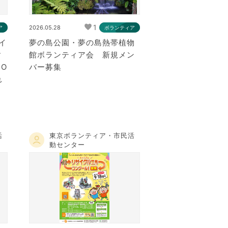
1
2026.05.28
ア
ボランティア
イ
夢の島公園・夢の島熱帯植物
ィ
館ボランティア会 新規メン
O
バー募集
れ
活
東京ボランティア・市民活
動センター