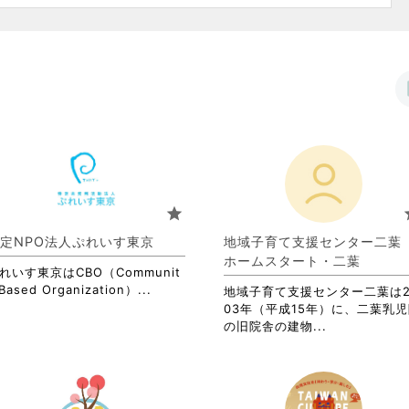
star
s
定NPO法人ぷれいす東京
地域子育て支援センター二
ホームスタート・二葉
れいす東京はCBO（Communit
省
Based Organization）...
地域子育て支援センター二葉は2
略
03年（平成15年）に、二葉乳
さ
省
の旧院舎の建物...
れ
略
て
さ
お
れ
り
て