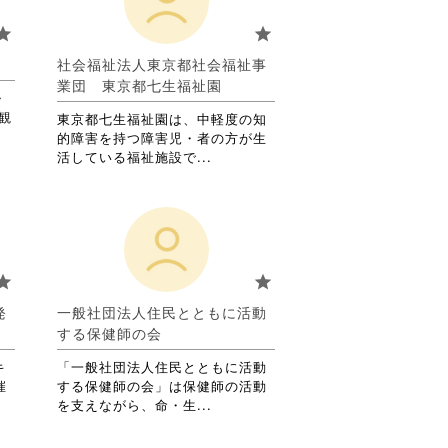
お
り
tar
star
ま
す。
社会福祉法人東京都社会福祉事
詳
業団 東京都七生福祉園
・
細
観
を
東京都七生福祉園は、中軽度の知
閲
的障害を持つ障害児・者の方が生
覧
省
活している福祉施設で...
す
略
る
さ
に
れ
は
て
ク
お
リ
り
tar
star
ッ
ま
ク
す。
発
一般社団法人住民とともに活動
し
詳
する保健師の会
て
細
く
を
キ
「一般社団法人住民とともに活動
だ
閲
催
する保健師の会」は保健師の活動
さ
覧
省
を支えながら、命・生...
い。
す
略
る
さ