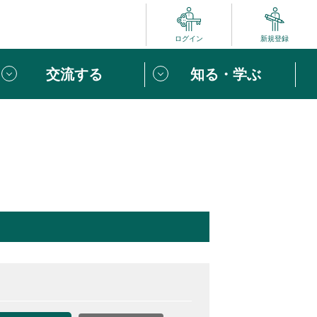
ログイン
新規登録
交流する
知る・学ぶ
ポート
い方は
「団体ユーザー登録」
へ！
ビュー
じめての方へ
めの一歩
心がけたい６つのこと
りなボランティアをチェック！