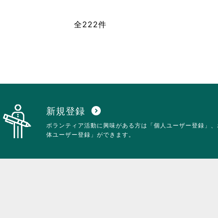
は
て
ク
お
全222件
リ
り
ッ
ま
ク
す。
し
詳
て
細
く
を
だ
閲
さ
覧
い。
す
る
新規登録
expand_circle_down
に
ボランティア活動に興味がある方は「個人ユーザー登録」、
は
体ユーザー登録」ができます。
ク
リ
ッ
ク
し
て
く
だ
さ