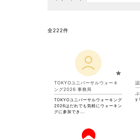
全222件
star
TOKYOユニバーサルウォーキ
認
ング2026 事務局
ぷ
y 
TOKYOユニバーサルウォーキング
2026はだれでも気軽にウォーキン
省
グに参加でき...
略
さ
れ
て