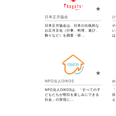
お
り
star
ま
す。
日本正月協会
ひ
詳
日本正月協会は、日本の伝統的な
細
小
お正月文化（行事、料理、遊び、
を
い
省
飾りなど）を調査・研...
閲
は
略
覧
さ
す
れ
る
て
に
お
は
り
ク
ま
リ
star
す。
ッ
詳
ク
NPO法人OIKOS
め
細
し
を
て
NPO法人OIKOSは、「すべての子
「
閲
く
どもたちが明日を楽しみにできる
目
覧
だ
省
社会」の実現に...
え
す
さ
略
る
い。
さ
に
れ