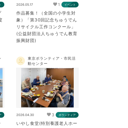
1
2026.05.17
ト
イベント
プ
作品募集！（全国の小学生対
度
象）「第30回記念ちゅうでん
リサイクル工作コンクール」
(公益財団法人ちゅうでん教育
振興財団)
ン
東京ボランティア・市民活
動センター
3
2026.04.30
ア
ボランティア
テ
いやし食堂(特別養護老人ホー