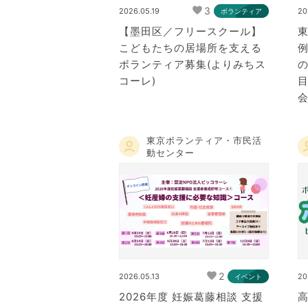
3
2026.05.19
20
ボランティア
【墨田区／フリースクール】
こどもたちの居場所を支える
ボランティア募集(よりみちス
コーレ)
目
会
東京ボランティア・市民活
動センター
2
2026.05.13
20
イベント
2026年度 妊娠葛藤相談 支援