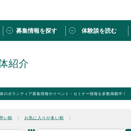
募集情報を探す
体験談を読む
団体紹介
[団体] 活動レ
VLNカフェ
読み物記事
体紹介
をしたい方は
「個人ユーザー登録」
・
ボランティアを募集した
トピックス
スペシャルインタ
シーネットワークとは
ボランティアは
体のボランティア募集情報やイベント・セミナー情報を多数掲載中！
ボランティアはじ
きること
ボランティアで
活動のヒント
あなたにぴった
早い順
お気に入りが多い順