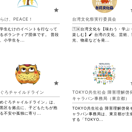
ま
お
す。
り
star
s
詳
ま
細
す。
らけ、PEACE！
台湾文化祭実行委員会
を
詳
閲
学生むけのイベントを行なって
🇹🇼台湾文化を【味わう・学ぶ
細
覧
るボランティア団体です。 普段
楽しむ】🧨 台湾の文化、芸術、
を
す
省
省
、小学生を...
光、物産などを発...
閲
る
略
略
覧
に
さ
さ
す
は
れ
れ
る
ク
て
て
に
リ
お
お
は
ッ
り
り
ク
ク
ま
ま
リ
star
s
し
す。
す。
ッ
て
詳
詳
ク
ぐろチャイルドライン
TOKYO共生社会 障害理解啓
く
細
細
し
キャラバン事務局（東京都）
だ
を
を
て
めぐろチャイルドライン」は、
さ
閲
閲
く
黒区を拠点に、子どもたちが抱
TOKYO共生社会 障害理解啓発
い。
覧
覧
省
だ
る不安や孤独に寄り...
ャラバン事務局は、東京都が主
す
す
略
さ
省
する「TOKYO...
る
る
さ
い。
略
に
に
れ
さ