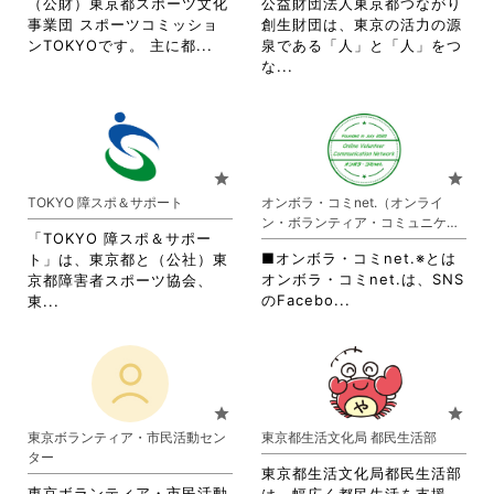
（公財）東京都スポーツ文化
公益財団法人東京都つながり
細
事業団 スポーツコミッショ
創生財団は、東京の活力の源
を
省
ンTOKYOです。 主に都...
泉である「人」と「人」をつ
閲
略
省
な...
覧
さ
略
す
れ
さ
る
て
れ
に
お
て
は
り
お
star
star
ク
ま
り
TOKYO 障スポ＆サポート
オンボラ・コミnet.（オンライ
リ
す。
ま
ン・ボランティア・コミュニケー
ッ
詳
す。
「TOKYO 障スポ＆サポー
ション・ネットワーク）
ク
細
詳
■オンボラ・コミnet.※とは
ト」は、東京都と（公社）東
し
を
細
オンボラ・コミnet.は、SNS
京都障害者スポーツ協会、
て
閲
を
省
省
のFacebo...
東...
く
覧
閲
略
略
だ
す
覧
さ
さ
さ
る
す
れ
れ
い。
に
る
て
て
は
に
お
お
star
star
ク
は
り
り
東京ボランティア・市民活動セン
東京都生活文化局 都民生活部
リ
ク
ま
ま
ター
ッ
リ
す。
す。
東京都生活文化局都民生活部
ク
ッ
詳
詳
東京ボランティア・市民活動