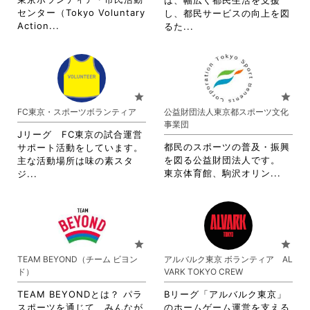
は、幅広く都民生活を支援
し
ク
細
細
センター（Tokyo Voluntary
し、都民サービスの向上を図
て
し
を
を
省
Action...
省
るた...
く
て
閲
閲
略
略
だ
く
覧
覧
さ
さ
さ
だ
す
す
れ
れ
い。
さ
る
る
て
て
い。
に
に
お
お
star
star
は
は
り
り
FC東京・スポーツボランティア
公益財団法人東京都スポーツ文化
ク
ク
ま
ま
事業団
リ
リ
す。
す。
Jリーグ FC東京の試合運営
ッ
ッ
詳
詳
都民のスポーツの普及・振興
サポート活動をしています。
ク
ク
細
細
を図る公益財団法人です。
主な活動場所は味の素スタ
し
し
を
を
省
省
東京体育館、駒沢オリン...
ジ...
て
て
閲
閲
略
略
く
く
覧
覧
さ
さ
だ
だ
す
す
れ
れ
さ
さ
る
る
て
て
い。
い。
に
に
お
お
star
star
は
は
り
り
TEAM BEYOND（チーム ビヨン
アルバルク東京 ボランティア AL
ク
ク
ま
ま
ド）
VARK TOKYO CREW
リ
リ
す。
す。
ッ
ッ
詳
詳
TEAM BEYONDとは？ パラ
Bリーグ「アルバルク東京」
ク
ク
細
細
スポーツを通じて、みんなが
のホームゲーム運営を支える