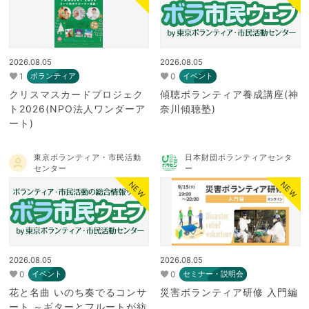
2026.08.05
2026.08.05
1
0
ボランティア
イベント
クリスマスカードプロジェク
傾聴ボランティア養成講座(神
ト2026(NPO法人ワンダーア
奈川傾聴塾)
ート)
東京ボランティア・市民活動
日本財団ボランティアセンタ
センター
ー
NEW
NEW
2026.08.05
2026.08.05
0
0
イベント
セミナー・説明会
花と名曲 いのち奏でるコンサ
災害ボランティア研修 入門編
ート ～ギターとフルートが紡