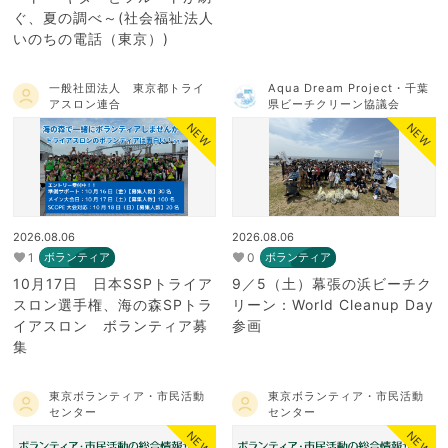
ぐ、夏の調べ～(社会福祉法人
いのちの電話（東京）)
一般社団法人 東京都トライ
Aqua Dream Project・千葉
アスロン連合
県ビーチクリーン協議会
NEW
NEW
2026.08.06
2026.08.06
1
0
ボランティア
ボランティア
10月17日 日本SSPトライア
9／5（土）幕張の浜ビーチク
スロン選手権、海の森SPトラ
リーン：World Cleanup Day
イアスロン ボランティア募
参画
集
東京ボランティア・市民活動
東京ボランティア・市民活動
センター
センター
NEW
NEW