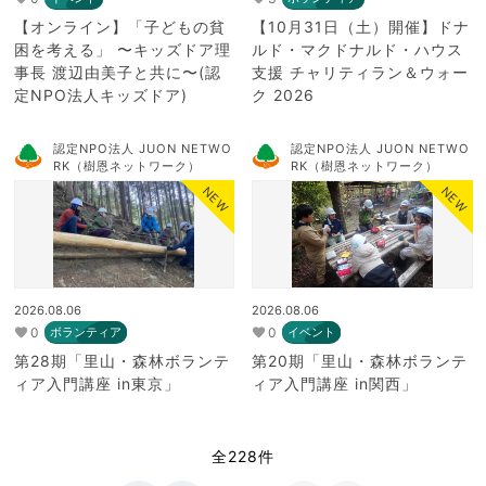
【オンライン】「子どもの貧
【10月31日（土）開催】ドナ
困を考える」 〜キッズドア理
ルド・マクドナルド・ハウス
事長 渡辺由美子と共に〜(認
支援 チャリティラン＆ウォー
定NPO法人キッズドア)
ク 2026
認定NPO法人 JUON NETWO
認定NPO法人 JUON NETWO
RK（樹恩ネットワーク）
RK（樹恩ネットワーク）
NEW
NEW
2026.08.06
2026.08.06
0
0
ボランティア
イベント
第28期「里山・森林ボランテ
第20期「里山・森林ボランテ
ィア入門講座 in東京」
ィア入門講座 in関西」
全228件