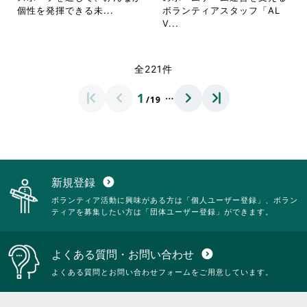
し
し
を
を
省
個性を発揮できる未...
ボランティアスタッフ「AL
て
て
閲
閲
略
省
V...
く
く
覧
覧
さ
略
だ
だ
す
す
れ
さ
さ
さ
る
る
て
れ
全221件
い。
い。
に
に
お
て
は
は
り
お
…
1
ク
ク
/19
ま
り
リ
リ
す。
ま
ッ
ッ
詳
す。
ク
ク
細
詳
し
し
を
細
て
て
閲
を
く
く
覧
閲
新規登録
expand_circle_down
だ
だ
す
覧
ボランティア活動に興味がある方は「個人ユーザー登録」、ボラン
さ
さ
る
す
ティアを募集したい方は「団体ユーザー登録」ができます。
い。
い。
に
る
は
に
ク
は
よくある質問・お問い合わせ
expand_circle_down
リ
ク
ッ
リ
よくある質問とお問い合わせフォームをご用意しています。
ク
ッ
し
ク