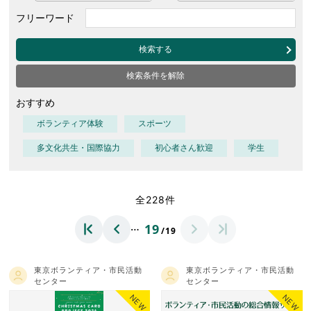
フリーワード
検索する
検索条件を解除
おすすめ
ボランティア体験
スポーツ
多文化共生・国際協力
初心者さん歓迎
学生
全228件
…
19
/19
東京ボランティア・市民活動
東京ボランティア・市民活動
センター
センター
NEW
NEW