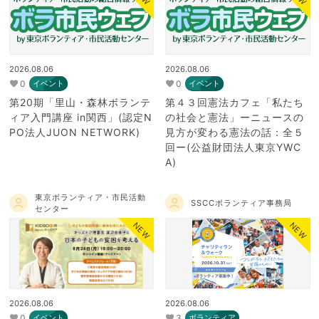
2026.08.06
2026.08.06
0
0
イベント
イベント
第20期「里山・森林ボランテ
第４３回憲法カフェ「私たち
ィア入門講座 in関西」(認定N
の社会と憲法」ーニュースの
PO法人JUON NETWORK)
見方が変わる憲法の話：全５
回ー(公益財団法人東京YWC
A)
東京ボランティア・市民活動
SSCCボランティア事務局
センター
NEW
NEW
2026.08.06
2026.08.06
0
3
イベント
ボランティア