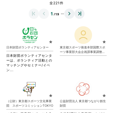
全221件
…
1
/19
star
star
日本財団ボランティアセンター
東京都スポーツ推進本部国際スポ
ーツ事業部大会企画課事業調整担
日本財団ボランティアセンタ
当
ーは、ボランティア活動との
マッチングやセミナー/イベ
省
ン...
略
さ
れ
て
お
star
star
り
（公財）東京都スポーツ文化事業
公益財団法人 東京都つながり創生
ま
団 スポーツコミッションTOKYO
財団
す。
詳