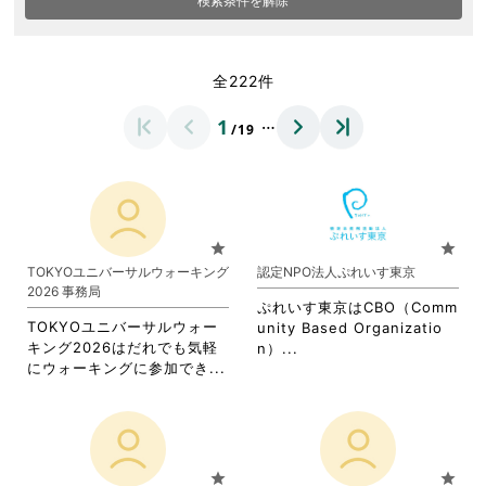
検索条件を解除
全222件
…
1
/19
star
star
TOKYOユニバーサルウォーキング
認定NPO法人ぷれいす東京
2026 事務局
ぷれいす東京はCBO（Comm
TOKYOユニバーサルウォー
unity Based Organizatio
キング2026はだれでも気軽
省
n）...
省
にウォーキングに参加でき...
略
略
さ
さ
れ
れ
て
て
お
お
り
star
star