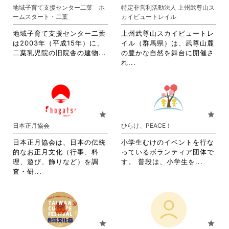
り
ま
地域子育て支援センター二葉 ホ
特定非営利活動法人 上州武尊山ス
ま
す。
ームスタート・二葉
カイビュートレイル
す。
詳
詳
細
地域子育て支援センター二葉
上州武尊山スカイビュートレ
細
を
は2003年（平成15年）に、
イル（群馬県）は、武尊山麓
を
閲
省
二葉乳児院の旧院舎の建物...
の豊かな自然を舞台に開催さ
閲
覧
略
省
れ...
覧
す
さ
略
す
る
れ
さ
る
に
て
れ
に
は
お
て
は
ク
り
お
star
star
ク
リ
ま
り
日本正月協会
ひらけ、PEACE！
リ
ッ
す。
ま
ッ
ク
詳
す。
日本正月協会は、日本の伝統
小学生むけのイベントを行な
ク
し
細
詳
的なお正月文化（行事、料
っているボランティア団体で
し
て
を
細
省
理、遊び、飾りなど）を調
す。 普段は、小学生を...
て
く
閲
を
省
略
査・研...
く
だ
覧
閲
略
さ
だ
さ
す
覧
さ
れ
さ
い。
る
す
れ
て
い。
に
る
て
お
は
に
お
り
star
star
ク
は