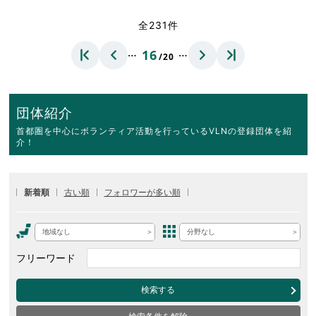
全231件
…
…
16
/20
団体紹介
首都圏を中心にボランティア活動を行っているVLNの登録団体を紹
介！
新着順
古い順
フォロワーが多い順
地域なし
分野なし
フリーワード
検索する