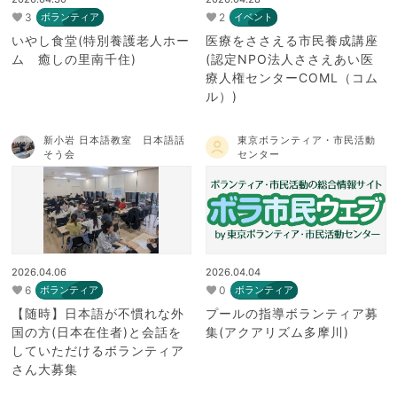
3
2
ボランティア
イベント
いやし食堂(特別養護老人ホー
医療をささえる市民養成講座
ム 癒しの里南千住)
(認定NPO法人ささえあい医
療人権センターCOML（コム
ル）)
新小岩 日本語教室 日本語話
東京ボランティア・市民活動
そう会
センター
2026.04.06
2026.04.04
6
0
ボランティア
ボランティア
【随時】日本語が不慣れな外
プールの指導ボランティア募
国の方(日本在住者)と会話を
集(アクアリズム多摩川)
していただけるボランティア
さん大募集