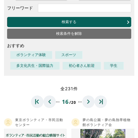
フリーワード
検索する
検索条件を解除
おすすめ
ボランティア体験
スポーツ
多文化共生・国際協力
初心者さん歓迎
学生
全231件
…
…
16
/20
東京ボランティア・市民活動
夢の島公園・夢の島熱帯植物
センター
館ボランティア会