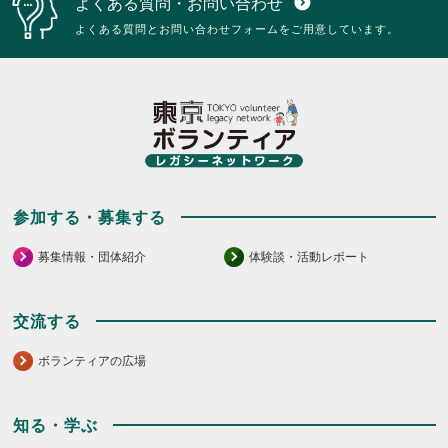
よくある質問・お問い合わせ
expand_circle_down
リ
ク
ッ
リ
よくある質問とお問い合わせフォームをご用意しています。
ク
ッ
し
ク
て
し
く
て
だ
く
さ
だ
い。
さ
い。
参加する・募集する
募集情報・団体紹介
体験談・活動レポート
交流する
ボランティアの広場
知る・学ぶ