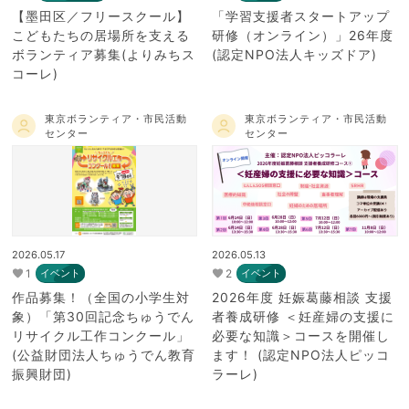
【墨田区／フリースクール】
「学習支援者スタートアップ
こどもたちの居場所を支える
研修（オンライン）」26年度
ボランティア募集(よりみちス
(認定NPO法人キッズドア)
コーレ)
東京ボランティア・市民活動
東京ボランティア・市民活動
センター
センター
2026.05.17
2026.05.13
1
2
イベント
イベント
作品募集！（全国の小学生対
2026年度 妊娠葛藤相談 支援
象）「第30回記念ちゅうでん
者養成研修 ＜妊産婦の支援に
リサイクル工作コンクール」
必要な知識＞コースを開催し
(公益財団法人ちゅうでん教育
ます！ (認定NPO法人ピッコ
振興財団)
ラーレ)