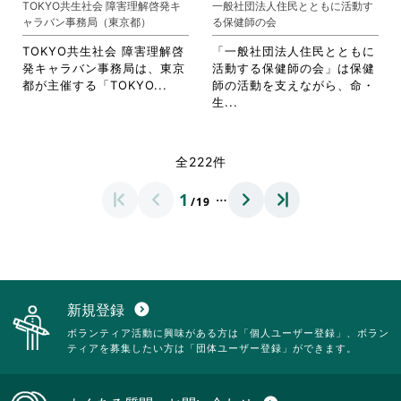
TOKYO共生社会 障害理解啓発キ
一般社団法人住民とともに活動す
ク
リ
す。
ま
ャラバン事務局（東京都）
る保健師の会
リ
ッ
詳
す。
ッ
ク
細
詳
TOKYO共生社会 障害理解啓
「一般社団法人住民とともに
ク
し
を
細
発キャラバン事務局は、東京
活動する保健師の会」は保健
し
て
閲
を
省
都が主催する「TOKYO...
師の活動を支えながら、命・
て
く
覧
閲
略
省
生...
く
だ
す
覧
さ
略
だ
さ
る
す
れ
さ
さ
い。
に
る
て
れ
全222件
い。
は
に
お
て
ク
は
り
お
…
1
リ
ク
/19
ま
り
ッ
リ
す。
ま
ク
ッ
詳
す。
し
ク
細
詳
て
し
を
細
く
て
閲
を
だ
く
覧
閲
新規登録
expand_circle_down
さ
だ
す
覧
ボランティア活動に興味がある方は「個人ユーザー登録」、ボラン
い。
さ
る
す
ティアを募集したい方は「団体ユーザー登録」ができます。
い。
に
る
は
に
ク
は