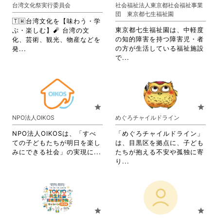
り
ま
台湾文化祭実行委員会
社会福祉法人東京都社会福祉事業
リ
ク
ま
す。
団 東京都七生福祉園
ッ
リ
す。
詳
🇹🇼台湾文化を【味わう・学
ク
ッ
詳
細
東京都七生福祉園は、中軽度
ぶ・楽しむ】🧨 台湾の文
し
ク
細
を
の知的障害を持つ障害児・者
化、芸術、観光、物産などを
て
し
を
閲
省
の方が生活している福祉施設
発...
く
て
閲
覧
省
略
で...
だ
く
覧
す
略
さ
さ
だ
す
る
さ
れ
い。
さ
る
に
れ
て
い。
に
は
て
お
は
ク
お
り
star
star
ク
リ
り
ま
NPO法人OIKOS
めぐろチャイルドライン
リ
ッ
ま
す。
ッ
ク
す。
詳
NPO法人OIKOSは、「すべ
「めぐろチャイルドライン」
ク
し
詳
細
ての子どもたちが明日を楽し
は、目黒区を拠点に、子ども
し
て
細
を
省
みにできる社会」の実現に...
たちが抱える不安や孤独に寄
て
く
を
閲
略
省
り...
く
だ
閲
覧
さ
略
だ
さ
覧
す
れ
さ
さ
い。
す
る
て
れ
い。
る
に
お
て
に
は
り
お
star
star
は
ク
ま
り