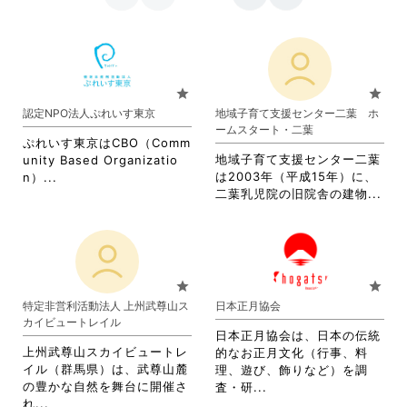
star
star
認定NPO法人ぷれいす東京
地域子育て支援センター二葉 ホ
ームスタート・二葉
ぷれいす東京はCBO（Comm
地域子育て支援センター二葉
unity Based Organizatio
省
は2003年（平成15年）に、
n）...
省
略
二葉乳児院の旧院舎の建物...
略
さ
さ
れ
れ
て
て
お
お
り
star
star
り
ま
特定非営利活動法人 上州武尊山ス
日本正月協会
ま
す。
カイビュートレイル
す。
詳
日本正月協会は、日本の伝統
詳
細
上州武尊山スカイビュートレ
的なお正月文化（行事、料
細
を
イル（群馬県）は、武尊山麓
理、遊び、飾りなど）を調
を
閲
の豊かな自然を舞台に開催さ
省
査・研...
閲
覧
省
れ...
略