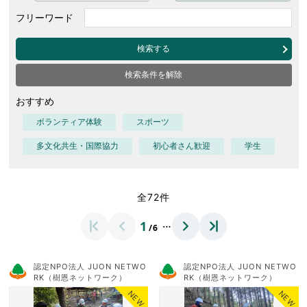
フリーワード
検索する
検索条件を解除
おすすめ
ボランティア体験
スポーツ
多文化共生・国際協力
初心者さん歓迎
学生
全72件
…
1
/6
認定NPO法人 JUON NETWO
認定NPO法人 JUON NETWO
RK（樹恩ネットワーク）
RK（樹恩ネットワーク）
NEW
NEW