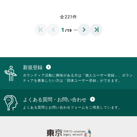
さ
覧
覧
略
さ
だ
い。
す
す
さ
れ
さ
る
る
れ
て
全221件
い。
に
に
て
お
は
は
お
り
…
1
ク
ク
/19
り
ま
リ
リ
ま
す。
ッ
ッ
す。
詳
ク
ク
詳
細
し
し
細
を
て
て
を
閲
く
く
閲
覧
新規登録
expand_circle_down
だ
だ
覧
す
ボランティア活動に興味がある方は「個人ユーザー登録」、ボラン
さ
さ
す
る
ティアを募集したい方は「団体ユーザー登録」ができます。
い。
い。
る
に
に
は
は
ク
よくある質問・お問い合わせ
expand_circle_down
ク
リ
リ
ッ
よくある質問とお問い合わせフォームをご用意しています。
ッ
ク
ク
し
し
て
て
く
く
だ