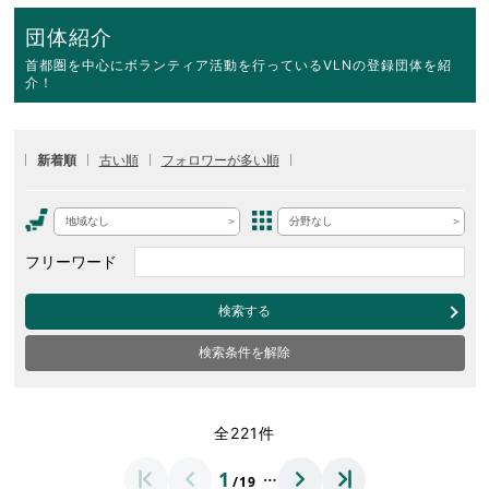
団体紹介
首都圏を中心にボランティア活動を行っているVLNの登録団体を紹
介！
新着順
古い順
フォロワーが多い順
地域なし
分野なし
フリーワード
検索する
検索条件を解除
全221件
…
1
/19