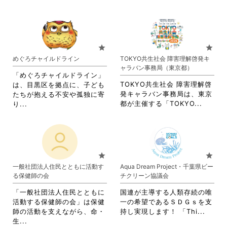
く
だ
す
覧
略
れ
だ
さ
る
す
さ
て
さ
い。
に
る
れ
お
い。
は
に
て
り
ク
は
お
ま
star
star
リ
ク
り
す。
めぐろチャイルドライン
TOKYO共生社会 障害理解啓発キ
ッ
リ
ま
詳
ャラバン事務局（東京都）
ク
ッ
す。
細
「めぐろチャイルドライン」
し
ク
詳
を
TOKYO共生社会 障害理解啓
は、目黒区を拠点に、子ども
て
し
細
閲
発キャラバン事務局は、東京
たちが抱える不安や孤独に寄
く
て
を
覧
省
省
都が主催する「TOKYO...
り...
だ
く
閲
す
略
略
さ
だ
覧
る
さ
さ
い。
さ
す
に
れ
れ
い。
る
は
て
て
に
ク
お
お
star
star
は
リ
り
り
一般社団法人住民とともに活動す
Aqua Dream Project・千葉県ビー
ク
ッ
ま
ま
る保健師の会
チクリーン協議会
リ
ク
す。
す。
ッ
し
詳
詳
「一般社団法人住民とともに
国連が主導する人類存続の唯
ク
て
細
細
活動する保健師の会」は保健
一の希望であるＳＤＧｓを支
し
く
を
を
省
師の活動を支えながら、命・
持し実現します！ 「Thi...
て
だ
閲
閲
省
略
生...
く