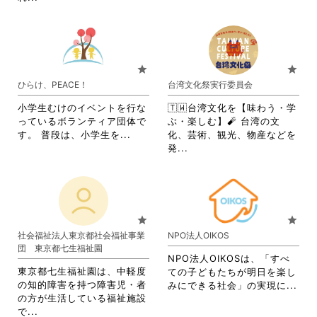
覧
す
略
さ
す
る
さ
れ
る
に
れ
て
に
は
て
お
は
ク
お
り
star
star
ク
リ
り
ま
ひらけ、PEACE！
台湾文化祭実行委員会
リ
ッ
ま
す。
ッ
ク
す。
詳
小学生むけのイベントを行な
🇹🇼台湾文化を【味わう・学
ク
し
詳
細
っているボランティア団体で
ぶ・楽しむ】🧨 台湾の文
し
て
細
を
省
す。 普段は、小学生を...
化、芸術、観光、物産などを
て
く
を
閲
略
省
発...
く
だ
閲
覧
さ
略
だ
さ
覧
す
れ
さ
さ
い。
す
る
て
れ
い。
る
に
お
て
に
は
り
お
star
star
は
ク
ま
り
社会福祉法人東京都社会福祉事業
NPO法人OIKOS
ク
リ
す。
ま
団 東京都七生福祉園
リ
ッ
詳
す。
NPO法人OIKOSは、「すべ
ッ
ク
細
詳
東京都七生福祉園は、中軽度
ての子どもたちが明日を楽し
ク
し
を
細
の知的障害を持つ障害児・者
省
みにできる社会」の実現に...
し
て
閲
を
の方が生活している福祉施設
略
て
く
覧
閲
省
で...
さ