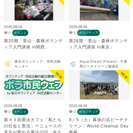
2026.08.06
2026.08.06
0
0
イベント
ボランティア
第20期「里山・森林ボランテ
第28期「里山・森林ボランテ
ィア入門講座 in関西」
ィア入門講座 in東京」
東京ボランティア・市民活動
Aqua Dream Project・千葉
センター
県ビーチクリーン協議会
NEW
NEW
2026.08.06
2026.08.06
0
0
イベント
ボランティア
第４３回憲法カフェ「私たち
9／5（土）幕張の浜ビーチク
の社会と憲法」ーニュースの
リーン：World Cleanup Day
見方が変わる憲法の話：全５
参画