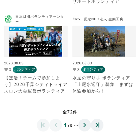
サポートボランティア
日本財団ボランティアセンタ
認定NPO法人 生態工房
ー
2026.08.03
2026.08.03
0
3
ボランティア
ボランティア
【ぼ活！チームで参加しよ
水辺の守り手 ボランティア
う】2026千葉シティトライア
「上尾水辺守」募集 まずは
スロン大会運営ボランティア
体験参加から！
全72件
…
1
/6