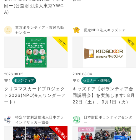
回ー(公益財団法人東京YWC
A)
東京ボランティア・市民活動
認定NPO法人キッズドア
センター
NEW
NEW
2026.08.05
2026.08.04
1
0
ボランティア
セミナー・説明会
クリスマスカードプロジェク
キッズドア【ボランティア合
ト2026(NPO法人ワンダーア
同説明会】を実施します: 8月
ート)
22日（土）、9月1日（火）
特定非営利活動法人日本ブラ
日本財団ボランティアセンタ
インドサッカー協会
ー
締切間近