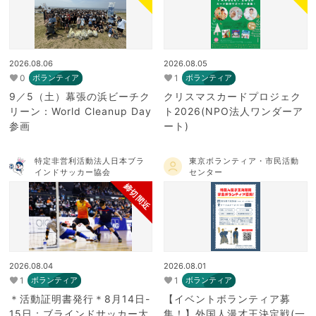
2026.08.06
2026.08.05
0
1
ボランティア
ボランティア
9／5（土）幕張の浜ビーチク
クリスマスカードプロジェク
リーン：World Cleanup Day
ト2026(NPO法人ワンダーア
参画
ート)
特定非営利活動法人日本ブラ
東京ボランティア・市民活動
インドサッカー協会
センター
締切間近
2026.08.04
2026.08.01
1
1
ボランティア
ボランティア
＊活動証明書発行＊8月14日-
【イベントボランティア募
15日：ブラインドサッカー大
集！】外国人漫才王決定戦(一