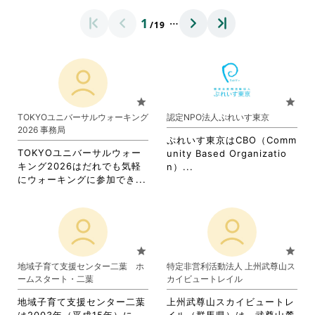
…
1
/19
star
star
TOKYOユニバーサルウォーキング
認定NPO法人ぷれいす東京
2026 事務局
ぷれいす東京はCBO（Comm
TOKYOユニバーサルウォー
unity Based Organizatio
キング2026はだれでも気軽
省
n）...
省
にウォーキングに参加でき...
略
略
さ
さ
れ
れ
て
て
お
お
り
star
star
り
ま
地域子育て支援センター二葉 ホ
特定非営利活動法人 上州武尊山ス
ま
す。
ームスタート・二葉
カイビュートレイル
す。
詳
詳
細
地域子育て支援センター二葉
上州武尊山スカイビュートレ
細
を