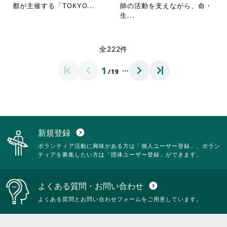
し
て
閲
を
省
都が主催する「TOKYO...
師の活動を支えながら、命・
て
く
覧
閲
略
省
生...
く
だ
す
覧
さ
略
だ
さ
る
す
れ
さ
さ
い。
に
る
て
れ
全222件
い。
は
に
お
て
ク
は
り
お
…
1
リ
ク
/19
ま
り
ッ
リ
す。
ま
ク
ッ
詳
す。
し
ク
細
詳
て
し
を
細
く
て
閲
を
だ
く
覧
閲
新規登録
expand_circle_down
さ
だ
す
覧
ボランティア活動に興味がある方は「個人ユーザー登録」、ボラン
い。
さ
る
す
ティアを募集したい方は「団体ユーザー登録」ができます。
い。
に
る
は
に
ク
は
よくある質問・お問い合わせ
expand_circle_down
リ
ク
ッ
リ
よくある質問とお問い合わせフォームをご用意しています。
ク
ッ
し
ク
て
し