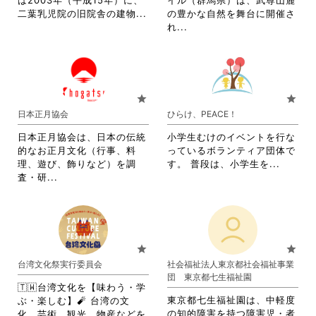
は2003年（平成15年）に、
イル（群馬県）は、武尊山麓
を
閲
省
二葉乳児院の旧院舎の建物...
の豊かな自然を舞台に開催さ
閲
覧
略
省
れ...
覧
す
さ
略
す
る
れ
さ
る
に
て
れ
に
は
お
て
は
ク
り
お
star
star
ク
リ
ま
り
日本正月協会
ひらけ、PEACE！
リ
ッ
す。
ま
ッ
ク
詳
す。
日本正月協会は、日本の伝統
小学生むけのイベントを行な
ク
し
細
詳
的なお正月文化（行事、料
っているボランティア団体で
し
て
を
細
省
理、遊び、飾りなど）を調
す。 普段は、小学生を...
て
く
閲
を
省
略
査・研...
く
だ
覧
閲
略
さ
だ
さ
す
覧
さ
れ
さ
い。
る
す
れ
て
い。
に
る
て
お
は
に
お
り
star
star
ク
は
り
ま
台湾文化祭実行委員会
社会福祉法人東京都社会福祉事業
リ
ク
ま
す。
団 東京都七生福祉園
ッ
リ
す。
詳
🇹🇼台湾文化を【味わう・学
ク
ッ
詳
細
東京都七生福祉園は、中軽度
ぶ・楽しむ】🧨 台湾の文
し
ク
細
を
の知的障害を持つ障害児・者
化、芸術、観光、物産などを