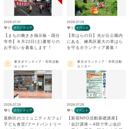
2026.07.31
2026.07.29
0
5
ボランティア
イベント
【まちの腕きき掲示板・国分
【草はらの日】光が丘公園内
寺市】８月22日(⼟)夏祭りの
にある、練馬区最大の草はら
お⼿伝いを募集します︕
を守るボランティア募集！
東京ボランティア・市民活動
東京ボランティア・市民活動
センター
センター
2026.07.26
2026.07.26
0
1
ボランティア
イベント
葛飾区のコミュニティカフェ/
【新宿NPO活動基礎講座】
子ども食堂/フードパントリー
『会計講座～4回で学ぶ会計