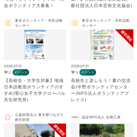
会ボランティア大募集！
般社団法人日本芸術文化協会)
東京ボランティア・市民活動
東京ボランティア・市民活動
センター
センター
締切間近
2026.07.31
2026.07.31
0
0
イベント
イベント
【高校生・大学生対象】地域
高校生と楽しもう！夏の交流
日本語教室ボランティアのす
会(中野ボランティアセンタ
すめ(聖心女子大学グローバル
ー/NPO法人ボランティアプ
共生研究所)
レイス)
公益財団法人 東京都つながり
認定NPO法人 生態工房
創生財団
締切間近