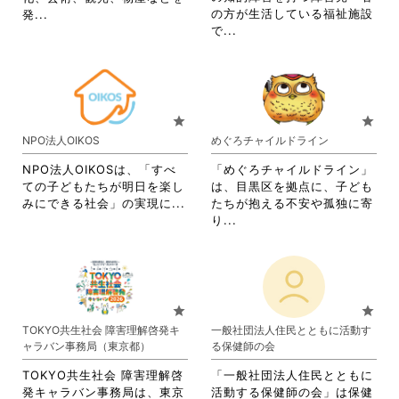
て
し
を
閲
省
の方が生活している福祉施設
発...
く
て
閲
覧
省
略
で...
だ
く
覧
す
略
さ
さ
だ
す
る
さ
れ
い。
さ
る
に
れ
て
い。
に
は
て
お
は
ク
お
り
star
star
ク
リ
り
ま
NPO法人OIKOS
めぐろチャイルドライン
リ
ッ
ま
す。
ッ
ク
す。
詳
NPO法人OIKOSは、「すべ
「めぐろチャイルドライン」
ク
し
詳
細
ての子どもたちが明日を楽し
は、目黒区を拠点に、子ども
し
て
細
を
省
みにできる社会」の実現に...
たちが抱える不安や孤独に寄
て
く
を
閲
略
省
り...
く
だ
閲
覧
さ
略
だ
さ
覧
す
れ
さ
さ
い。
す
る
て
れ
い。
る
に
お
て
に
は
り
お
star
star
は
ク
ま
り
TOKYO共生社会 障害理解啓発キ
一般社団法人住民とともに活動す
ク
リ
す。
ま
ャラバン事務局（東京都）
る保健師の会
リ
ッ
詳
す。
ッ
ク
細
詳
TOKYO共生社会 障害理解啓
「一般社団法人住民とともに
ク
し
を
細
発キャラバン事務局は、東京
活動する保健師の会」は保健