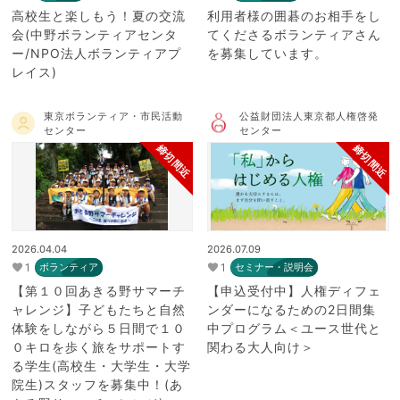
高校生と楽しもう！夏の交流
利用者様の囲碁のお相手をし
会(中野ボランティアセンタ
てくださるボランティアさん
ー/NPO法人ボランティアプ
を募集しています。
レイス)
東京ボランティア・市民活動
公益財団法人東京都人権啓発
センター
センター
締切間近
締切間近
2026.04.04
2026.07.09
1
1
ボランティア
セミナー・説明会
【第１０回あきる野サマーチ
【申込受付中】人権ディフェ
ャレンジ】子どもたちと自然
ンダーになるための2日間集
体験をしながら５日間で１０
中プログラム＜ユース世代と
０キロを歩く旅をサポートす
関わる大人向け＞
る学生(高校生・大学生・大学
院生)スタッフを募集中！(あ