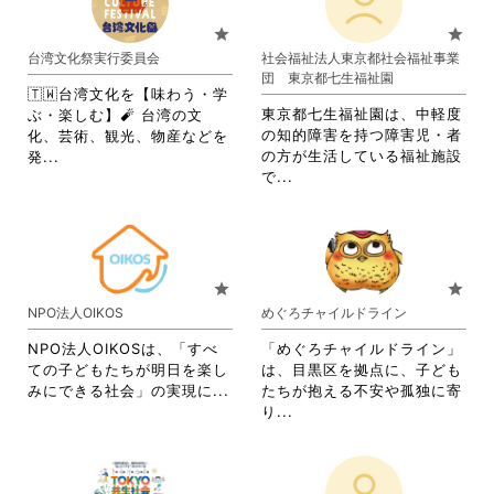
に
る
て
お
は
に
お
り
star
star
ク
は
り
ま
台湾文化祭実行委員会
社会福祉法人東京都社会福祉事業
リ
ク
ま
す。
団 東京都七生福祉園
ッ
リ
す。
詳
🇹🇼台湾文化を【味わう・学
ク
ッ
詳
細
東京都七生福祉園は、中軽度
ぶ・楽しむ】🧨 台湾の文
し
ク
細
を
の知的障害を持つ障害児・者
化、芸術、観光、物産などを
て
し
を
閲
省
の方が生活している福祉施設
発...
く
て
閲
覧
省
略
で...
だ
く
覧
す
略
さ
さ
だ
す
る
さ
れ
い。
さ
る
に
れ
て
い。
に
は
て
お
は
ク
お
り
star
star
ク
リ
り
ま
NPO法人OIKOS
めぐろチャイルドライン
リ
ッ
ま
す。
ッ
ク
す。
詳
NPO法人OIKOSは、「すべ
「めぐろチャイルドライン」
ク
し
詳
細
ての子どもたちが明日を楽し
は、目黒区を拠点に、子ども
し
て
細
を
省
みにできる社会」の実現に...
たちが抱える不安や孤独に寄
て
く
を
閲
略
省
り...
く
だ
閲
覧
さ
略
だ
さ
覧
す
れ
さ
さ
い。
す
る
て
れ
い。
る
に