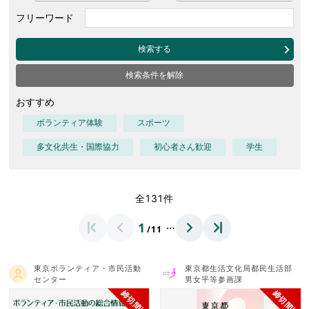
フリーワード
検索する
検索条件を解除
おすすめ
ボランティア体験
スポーツ
多文化共生・国際協力
初心者さん歓迎
学生
全131件
…
1
/11
東京ボランティア・市民活動
東京都生活文化局都民生活部
センター
男女平等参画課
締切間近
締切間近