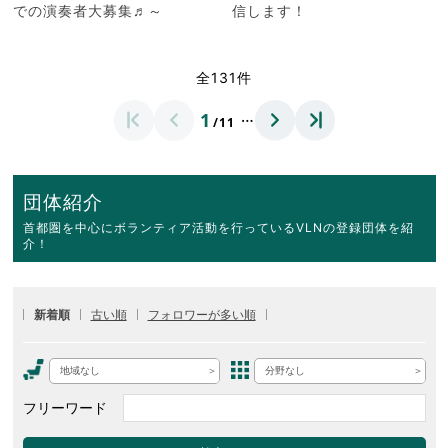
での演奏者大募集♬～
信します！
全131件
…
1
/11
団体紹介
首都圏を中心にボランティア活動を行っているVLNの登録団体を紹
介！
新着順
古い順
フォロワーが多い順
地域なし
分野なし
フリーワード