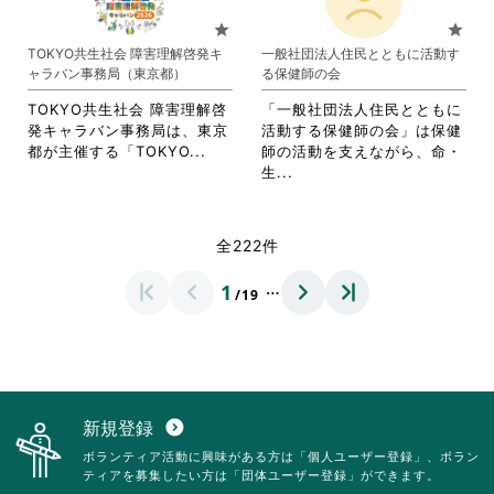
お
て
に
は
り
お
star
star
は
ク
ま
り
TOKYO共生社会 障害理解啓発キ
一般社団法人住民とともに活動す
ク
リ
す。
ま
ャラバン事務局（東京都）
る保健師の会
リ
ッ
詳
す。
ッ
ク
細
詳
TOKYO共生社会 障害理解啓
「一般社団法人住民とともに
ク
し
を
細
発キャラバン事務局は、東京
活動する保健師の会」は保健
し
て
閲
を
省
都が主催する「TOKYO...
師の活動を支えながら、命・
て
く
覧
閲
略
省
生...
く
だ
す
覧
さ
略
だ
さ
る
す
れ
さ
さ
い。
に
る
て
れ
全222件
い。
は
に
お
て
ク
は
り
お
…
1
リ
ク
/19
ま
り
ッ
リ
す。
ま
ク
ッ
詳
す。
し
ク
細
詳
て
し
を
細
く
て
閲
を
だ
く
覧
閲
新規登録
expand_circle_down
さ
だ
す
覧
ボランティア活動に興味がある方は「個人ユーザー登録」、ボラン
い。
さ
る
す
ティアを募集したい方は「団体ユーザー登録」ができます。
い。
に
る