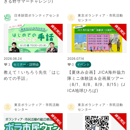
きる野サマーチャレンジ)
日本財団ボランティアセンタ
東京ボランティア・市民活動
ー
センター
締切間近
締切間近
2026.06.24
2026.07.14
3
0
セミナー・説明会
イベント
教えて！いちろう先生「はじ
【夏休み企画】JICA海外協力
めての手話」
隊ミニ体験談＆企画展ツアー
（8/1、8/8、8/9、8/15）(J
ICA地球ひろば)
東京ボランティア・市民活動
東京ボランティア・市民活動
センター
センター
締切間近
締切間近