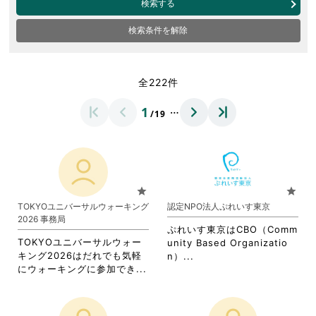
検索する
検索条件を解除
全222件
…
1
/19
star
star
TOKYOユニバーサルウォーキング
認定NPO法人ぷれいす東京
2026 事務局
ぷれいす東京はCBO（Comm
TOKYOユニバーサルウォー
unity Based Organizatio
キング2026はだれでも気軽
省
n）...
省
にウォーキングに参加でき...
略
略
さ
さ
れ
れ
て