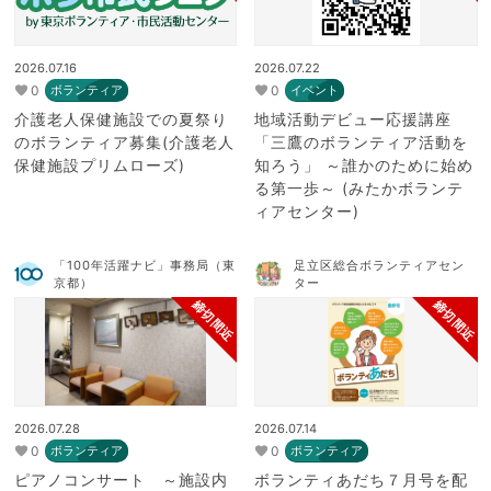
2026.07.16
2026.07.22
0
0
ボランティア
イベント
介護老人保健施設での夏祭り
地域活動デビュー応援講座
のボランティア募集(介護老人
「三鷹のボランティア活動を
保健施設プリムローズ)
知ろう」 ～誰かのために始め
る第一歩～ (みたかボランテ
ィアセンター)
「100年活躍ナビ」事務局（東
足立区総合ボランティアセン
京都）
ター
締切間近
締切間近
2026.07.28
2026.07.14
0
0
ボランティア
ボランティア
ピアノコンサート ～施設内
ボランティあだち７月号を配