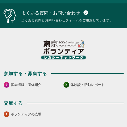
は
に
ク
は
よくある質問・お問い合わせ
expand_circle_down
リ
ク
ッ
リ
よくある質問とお問い合わせフォームをご用意しています。
ク
ッ
し
ク
て
し
く
て
だ
く
さ
だ
い。
さ
い。
参加する・募集する
募集情報・団体紹介
体験談・活動レポート
交流する
ボランティアの広場