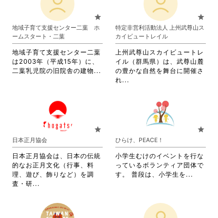
て
お
お
り
star
star
り
ま
地域子育て支援センター二葉 ホ
特定非営利活動法人 上州武尊山ス
ま
す。
ームスタート・二葉
カイビュートレイル
す。
詳
詳
細
地域子育て支援センター二葉
上州武尊山スカイビュートレ
細
を
は2003年（平成15年）に、
イル（群馬県）は、武尊山麓
を
閲
省
二葉乳児院の旧院舎の建物...
の豊かな自然を舞台に開催さ
閲
覧
略
省
れ...
覧
す
さ
略
す
る
れ
さ
る
に
て
れ
に
は
お
て
は
ク
り
お
star
star
ク
リ
ま
り
日本正月協会
ひらけ、PEACE！
リ
ッ
す。
ま
ッ
ク
詳
す。
日本正月協会は、日本の伝統
小学生むけのイベントを行な
ク
し
細
詳
的なお正月文化（行事、料
っているボランティア団体で
し
て
を
細
省
理、遊び、飾りなど）を調
す。 普段は、小学生を...
て
く
閲
を
省
略
査・研...
く
だ
覧
閲
略
さ
だ
さ
す
覧
さ
れ
さ
い。
る
す
れ
て
い。