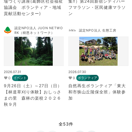
場づくり講座(葛飾区社会福祉
集‼）第24回新宿シティハー
協議会 ボランティア・地域
フマラソン・区民健康マラソ
貢献活動センター)
ン
認定NPO法人 JUON NETWO
認定NPO法人 生態工房
RK（樹恩ネットワーク）
2026.07.31
2026.07.30
0
9
イベント
ボランティア
9月26日（土）～27日（日）
自然再生ボランティア「東大
【林道草刈り体験】おしっさ
和市狭山丘陵保全班」体験参
まの里 森林の楽校２０２６
加
秋９月
全53件