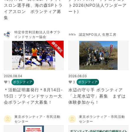
スロン選手権、海の森SPトラ
ト2026(NPO法人ワンダーア
イアスロン ボランティア募
ート)
集
特定非営利活動法人日本ブラ
認定NPO法人 生態工房
インドサッカー協会
締切間近
2026.08.04
2026.08.03
1
3
ボランティア
ボランティア
＊活動証明書発行＊8月14日-
水辺の守り手 ボランティア
15日：ブラインドサッカー大
「上尾水辺守」募集 まずは
会ボランティア大募集！
体験参加から！
東京ボランティア・市民活動
東京ボランティア・市民活動
センター
センター