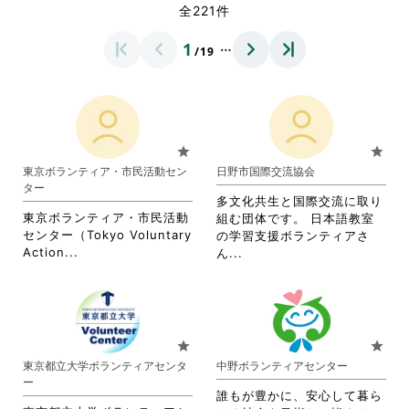
全221件
…
1
/19
star
star
東京ボランティア・市民活動セン
日野市国際交流協会
ター
多文化共生と国際交流に取り
東京ボランティア・市民活動
組む団体です。 日本語教室
センター（Tokyo Voluntary
の学習支援ボランティアさ
省
Action...
省
ん...
略
略
さ
さ
れ
れ
て
て
お
お
star
star
り
り
東京都立大学ボランティアセンタ
中野ボランティアセンター
ま
ま
ー
す。
す。
誰もが豊かに、安心して暮ら
詳
詳