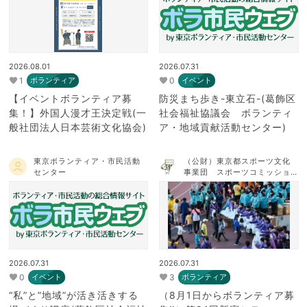
2026.08.01
2026.07.31
1
0
ボランティア
イベント
【イベントボランティア募
防災まち歩き-東立石-(葛飾区
集！】外国人漫才王決定戦(一
社会福祉協議会 ボランティ
般社団法人日本芸術文化協会)
ア・地域貢献活動センター)
東京ボランティア・市民活動
（公財）東京都スポーツ文化
センター
事業団 スポーツコミッショ
ンTOKYO
2026.07.31
2026.07.31
0
3
イベント
ボランティア
“私”と”地域”が活き活きする
（8月1日からボランティア募