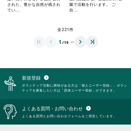
ク
ク
細
細
された、豊かな自然が残され
園で活動を行います。 ご
し
し
を
を
省
省
てい...
自...
て
て
閲
閲
略
略
く
く
覧
覧
さ
さ
だ
だ
す
す
れ
れ
全221件
さ
さ
る
る
て
て
い。
い。
に
に
お
お
…
1
は
は
/19
り
り
ク
ク
ま
ま
リ
リ
す。
す。
ッ
ッ
詳
詳
ク
ク
細
細
し
し
を
を
て
て
閲
閲
新規登録
expand_circle_down
く
く
覧
覧
ボランティア活動に興味がある方は「個人ユーザー登録」、ボラン
だ
だ
す
す
ティアを募集したい方は「団体ユーザー登録」ができます。
さ
さ
る
る
い。
い。
に
に
は
は
よくある質問・お問い合わせ
expand_circle_down
ク
ク
リ
リ
よくある質問とお問い合わせフォームをご用意しています。
ッ
ッ
ク
ク