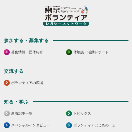
し
し
て
て
く
く
だ
だ
さ
さ
い。
い。
参加する・募集する
募集情報・団体紹介
体験談・活動レポート
交流する
ボランティアの広場
知る・学ぶ
新着記事一覧
トピックス
スペシャルインタビュー
ボランティアはじめの一歩