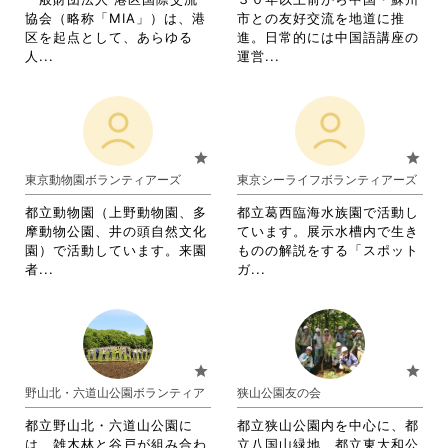
ク
し
詳
協会（略称「MIA」）は、港
市との友好交流を地道に推
し
て
細
区を起点として、あらゆる
進。日常的には中国語講座の
て
く
を
省
省
人...
運営...
く
だ
閲
略
略
だ
さ
覧
さ
さ
さ
い。
す
れ
れ
い。
る
て
て
に
お
お
star
star
は
り
り
東京動物園ボランティアーズ
東京シーライフボランティアーズ
ク
ま
ま
リ
す。
す。
都立動物園（上野動物園、多
都立葛西臨海水族園で活動し
ッ
詳
詳
摩動物公園、井の頭自然文化
ています。展示水槽内で生き
ク
細
細
園）で活動しています。来園
ものの解説をする「スポット
し
を
を
省
省
者...
ガ...
て
閲
閲
略
略
く
覧
覧
さ
さ
だ
す
す
れ
れ
さ
る
る
て
て
い。
に
に
お
お
star
star
は
は
り
り
野山北・六道山公園ボランティア
狭山公園友の会
ク
ク
ま
ま
リ
リ
す。
す。
都立野山北・六道山公園に
都立狭山公園内を中心に、都
ッ
ッ
詳
詳
は、雑木林と谷戸が組み合わ
立八国山緑地、都立東大和公