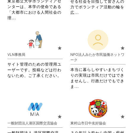
東京都立大学ボランティアセ
せる社会を目指して皆さんの
細
細
ンターは、本学の使命である
力でボランティア活動の輪を
を
を
「大都市における人間社会の
省
広...
閲
閲
省
理...
略
覧
覧
略
さ
す
す
さ
れ
る
る
れ
て
に
に
て
お
は
は
お
り
star
star
ク
ク
り
ま
VLN事務局
NPO法人みたか市民協働ネットワ
リ
リ
ま
す。
ーク
ッ
ッ
す。
詳
サイト管理のための管理用ユ
ク
ク
詳
細
本当に暮らしやすいまちづく
ーザーです。投稿などは行わ
し
し
細
を
りの実現は市民だけではでき
ないため、ご了承ください。
て
て
を
閲
ませんし、行政だけでもでき
く
く
閲
覧
省
ま...
だ
だ
覧
す
略
さ
さ
す
る
さ
い。
い。
る
に
れ
に
は
て
は
ク
お
star
star
ク
リ
り
一般財団法人港区国際交流協会
東村山市日中友好協会
リ
ッ
ま
ッ
ク
す。
一般財団法人 港区国際交流
３０年以上前から中国・蘇州