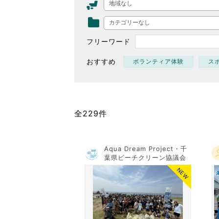
地域なし
東京2020大会の軌跡
カテゴリーなし
シティキャスト
VLNポイントとは
フリーワード
おもてなし語学ボランティ
おすすめ
ボランティア体験
ス
全229件
Aqua Dream Project・千
葉県ビーチクリーン協議会
NEW