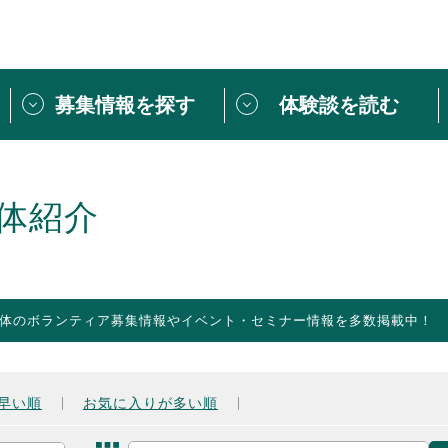
募集情報を探す
体験談を読む
団体紹介
[団体] 活動レ
VLNカフェ
読み物記事
体紹介
をしたい方は
「個人ユーザー登録」
・
ボランティアを募集した
トピックス
スペシャルインタ
シーネットワークとは
ボランティアは
体のボランティア募集情報やイベント・セミナー情報を多数掲載中！
ボランティアはじ
きること
ボランティアで
活動のヒント
あなたにぴった
早い順
お気に入りが多い順