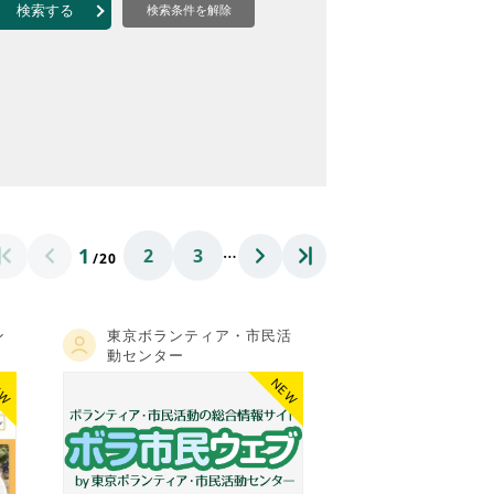
なのVOICE
検索する
検索条件を解除
連ニュース（外部記事）
きるボランティア
…
1
2
3
/20
ン
東京ボランティア・市民活
動センター
EW
NEW