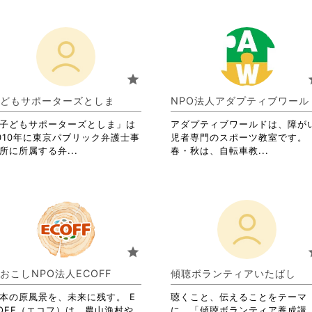
star
s
どもサポーターズとしま
NPO法人アダプティブワール
子どもサポーターズとしま」は
アダプティブワールドは、障が
010年に東京パブリック弁護士事
児者専門のスポーツ教室です。
省
省
所に所属する弁...
春・秋は、自転車教...
略
略
さ
さ
れ
れ
て
て
お
お
り
り
ま
ま
star
s
す。
す。
詳
詳
おこしNPO法人ECOFF
傾聴ボランティアいたばし
細
細
を
を
本の原風景を、未来に残す。 E
聴くこと、伝えることをテーマ
閲
閲
OFF（エコフ）は、農山漁村や
に、「傾聴ボランティア養成講