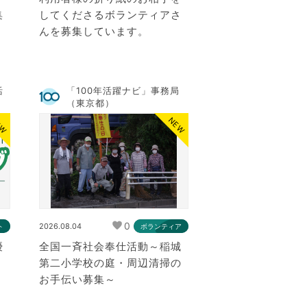
集
してくださるボランティアさ
んを募集しています。
活
「100年活躍ナビ」事務局
（東京都）
EW
NEW
0
2026.08.04
ト
ボランティア
優
全国一斉社会奉仕活動～稲城
)
第二小学校の庭・周辺清掃の
お手伝い募集～