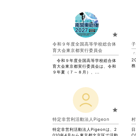
star
令和９年度全国高等学校総合体
子
育大会東京都実行委員会
「
2
令和９年度全国高等学校総合体
務
育大会東京都実行委員会は、令和
省
９年夏（７～８月）、...
略
さ
れ
て
お
り
star
ま
す。
特定非営利活動法人Pigeon
村
詳
特定非営利活動法人Pigeonは、2
細
日
010年4月から東京都文京区で活動
を
C