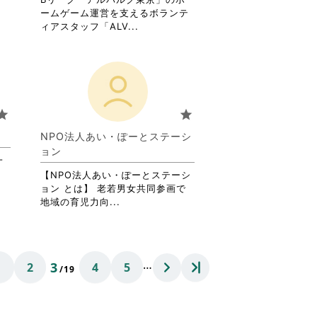
閲
ームゲーム運営を支えるボランテ
覧
省
ィアスタッフ「ALV...
す
略
る
さ
に
れ
は
て
ク
お
リ
り
tar
star
。
ッ
ま
ク
す。
NPO法人あい・ぽーとステーシ
し
詳
ョン
て
一
細
く
を
【NPO法人あい・ぽーとステーシ
だ
閲
ョン とは】 老若男女共同参画で
さ
覧
省
地域の育児力向...
い。
す
略
る
さ
に
れ
は
て
…
3
1
2
4
5
ク
お
/19
リ
り
ッ
ま
ク
す。