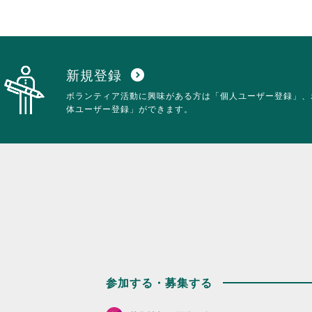
て
詳
く
細
だ
を
さ
閲
い。
覧
す
新規登録
expand_circle_down
る
ボランティア活動に興味がある方は「個人ユーザー登録」、
に
体ユーザー登録」ができます。
は
ク
リ
ッ
ク
し
て
く
だ
さ
い。
参加する・募集する