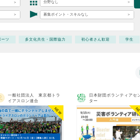
ボランティア みん
分野なし
ボランティア関
募集ポイント・スキルなし
中高生が参加で
ア
ポーツ
多文化共生・国際協力
初心者さん歓迎
学生
一般社団法人 東京都トラ
日本財団ボランティアセ
イアスロン連合
ター
NEW
N