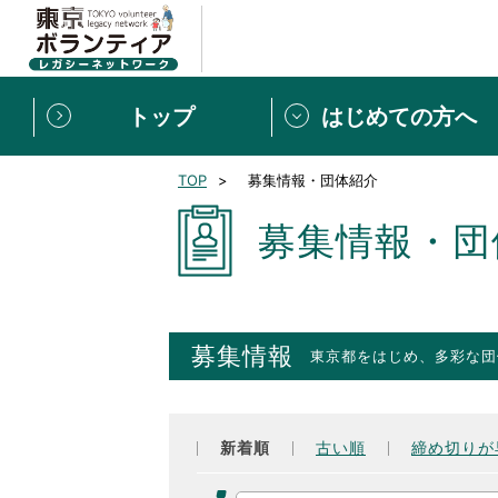
トップ
はじめての方へ
TOP
募集情報・団体紹介
募集情報
[個人] 体験談
ボランティアの広場
新着記事一覧
募集情報・団
新規登録
ボランティア
東京ボランティアレガ
募集情報
東京都をはじめ、多彩な団
もっと知りたい！VLNでで
新着順
古い順
締め切りが