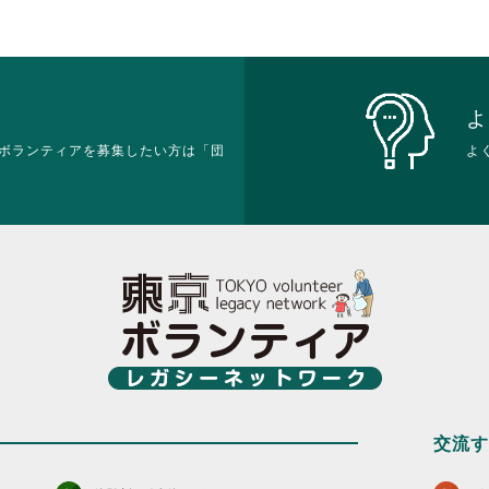
て
て
細
く
く
を
だ
だ
閲
さ
さ
覧
い。
い
す
る
よ
に
ボランティアを募集したい方は「団
は
よ
ク
リ
ッ
ク
し
て
く
だ
さ
い。
交流