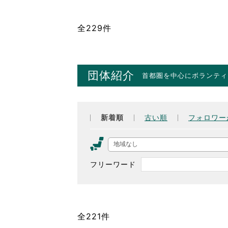
全229件
団体紹介
首都圏を中心にボランティ
新着順
古い順
フォロワー
地域なし
フリーワード
全221件