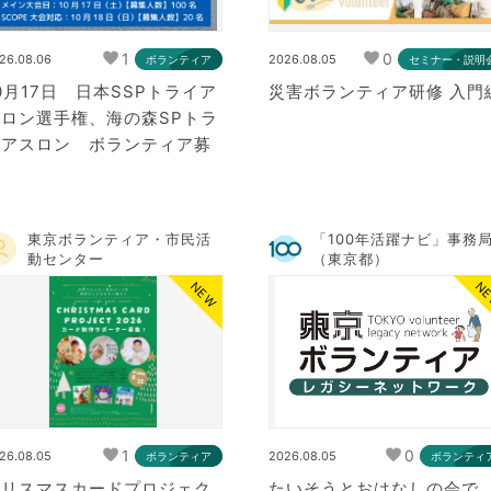
1
0
26.08.06
2026.08.05
ボランティア
セミナー・説明
0月17日 日本SSPトライア
災害ボランティア研修 入門
スロン選手権、海の森SPトラ
イアスロン ボランティア募
集
東京ボランティア・市民活
「100年活躍ナビ」事務
動センター
（東京都）
NEW
N
1
0
26.08.05
2026.08.05
ボランティア
ボランティ
クリスマスカードプロジェク
たいそうとおはなしの会で