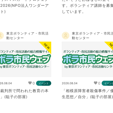
2026(NPO法人ワンダーア
す。ボランティア講師を募
ト)
しています。
東京ボランティア・市民活
東京ボランティア・市民
動センター
動センター
NEW
N
0
0
26.08.04
2026.08.04
イベント
イベン
「裁判所で問われた教育の本
「相模原障害者殺傷事件／
」(聡子の部屋)
生思想／自分」(聡子の部屋