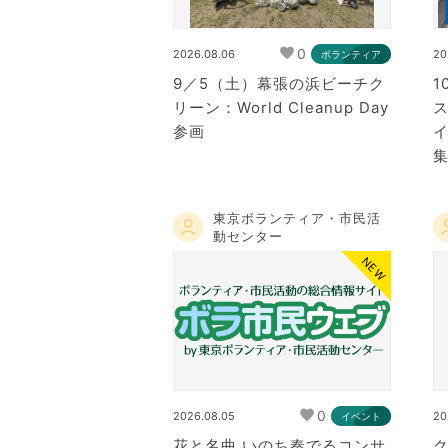
0
2026.08.06
20
ボランティア
9／5（土）幕張の浜ビーチク
1
リーン：World Cleanup Day
参画
東京ボランティア・市民活
動センター
NEW
0
2026.08.05
20
イベント
花と名曲 いのち奏でるコンサ