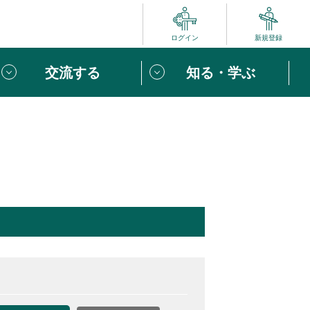
ログイン
新規登録
交流する
知る・学ぶ
ポート
い方は
「団体ユーザー登録」
へ！
ビュー
じめての方へ
めの一歩
心がけたい６つのこと
りなボランティアをチェック！