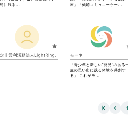
覧
覧
省
省
島に残る...
座」「傾聴コミュニーケー...
す
す
略
略
る
る
さ
さ
に
に
れ
れ
は
は
て
て
ク
ク
お
お
リ
リ
り
り
ッ
ッ
ま
ま
star
s
ク
ク
す。
す
し
し
詳
詳
定非営利活動法人LightRing.
モーネ
て
て
細
細
く
く
を
を
「青少年と新しい“発見”のある
だ
だ
閲
閲
生の思い出に残る体験を共創す
さ
さ
覧
覧
省
る」 これがモ...
い。
い。
す
す
略
る
る
さ
に
に
れ
は
は
て
ク
ク
お
リ
リ
り
ッ
ッ
ま
ク
ク
す。
し
し
詳