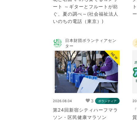
ート ～ギターとフルートが紡
ト
ぐ、夏の調べ～(社会福祉法人
ー
いのちの電話（東京）)
日本財団ボランティアセン
ター
NEW
3
2026.08.04
20
ボランティア
第24回新宿シティハーフマラ
ソン・区民健康マラソン
質