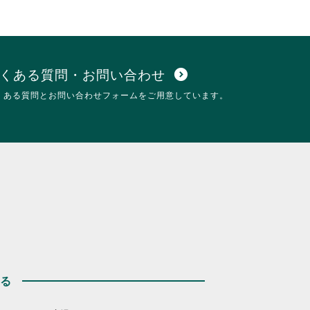
し
詳
て
細
く
を
だ
閲
。
さ
覧
い。
す
くある質問・お問い合わせ
expand_circle_down
る
くある質問とお問い合わせフォームをご用意しています。
に
は
ク
リ
ッ
ク
し
て
く
だ
さ
い。
する