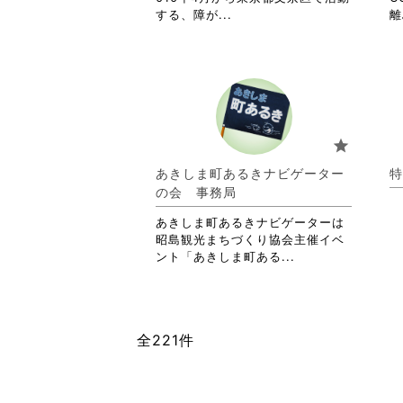
省
する、障が...
閲
離
略
覧
さ
す
れ
る
て
に
お
は
り
ク
ま
リ
star
す。
ッ
詳
ク
あきしま町あるきナビゲーター
特
細
し
の会 事務局
を
て
閲
く
あきしま町あるきナビゲーターは
覧
だ
昭島観光まちづくり協会主催イベ
す
さ
省
ント「あきしま町ある...
る
い。
略
に
さ
は
れ
ク
て
全221件
リ
お
ッ
り
ク
ま
し
す。