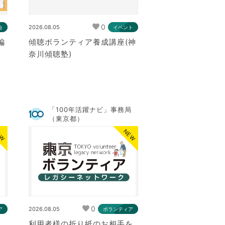
0
2026.08.05
会
イベント
編
傾聴ボランティア養成講座(神
奈川傾聴塾)
局
「100年活躍ナビ」事務局
（東京都）
EW
NEW
0
2026.08.05
ア
ボランティア
利用者様の折り紙のお相手を