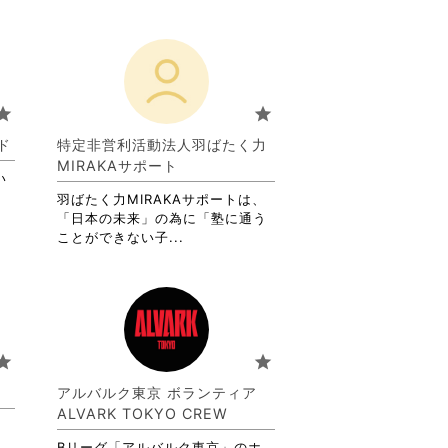
tar
star
ド
特定非営利活動法人羽ばたく力
MIRAKAサポート
い
羽ばたく力MIRAKAサポートは、
「日本の未来」の為に「塾に通う
省
ことができない子...
略
さ
れ
て
お
り
tar
star
ま
す。
アルバルク東京 ボランティア
詳
ALVARK TOKYO CREW
細
を
Bリーグ「アルバルク東京」のホ