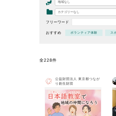
地域なし
東京2020大会の軌跡
カテゴリーなし
シティキャスト
VLNポイントとは
フリーワード
おもてなし語学ボランティ
おすすめ
ボランティア体験
ス
全228件
公益財団法人 東京都つなが
り創生財団