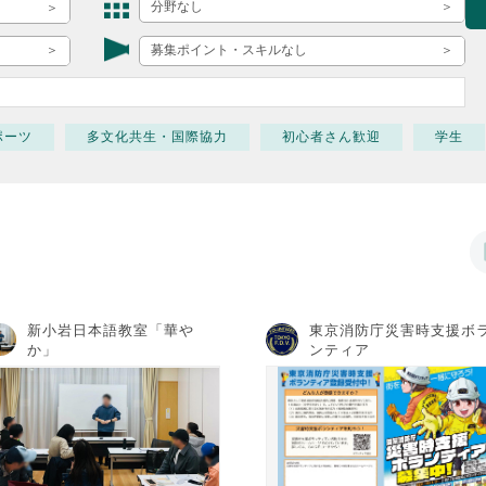
ボランティア みん
分野なし
ボランティア関
募集ポイント・スキルなし
中高生が参加で
ア
ポーツ
多文化共生・国際協力
初心者さん歓迎
学生
新小岩日本語教室「華や
東京消防庁災害時支援ボ
か」
ンティア