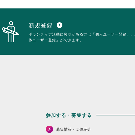
を
だ
閲
さ
覧
い。
す
る
新規登録
expand_circle_down
に
ボランティア活動に興味がある方は「個人ユーザー登録」、
は
体ユーザー登録」ができます。
ク
リ
ッ
ク
し
て
く
だ
さ
い。
参加する・募集する
募集情報・団体紹介