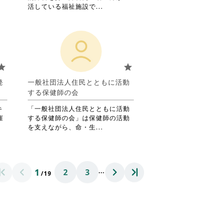
覧
省
活している福祉施設で...
す
略
る
さ
に
れ
は
て
ク
お
リ
り
tar
star
ッ
ま
ク
す。
発
一般社団法人住民とともに活動
し
詳
する保健師の会
て
細
く
を
キ
「一般社団法人住民とともに活動
だ
閲
催
する保健師の会」は保健師の活動
さ
覧
省
を支えながら、命・生...
い。
す
略
る
さ
に
れ
は
て
…
1
2
3
ク
お
/19
リ
り
ッ
ま
ク
す。
し
詳