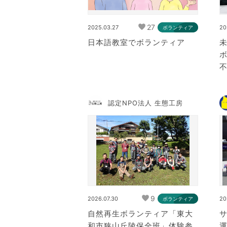
27
2025.03.27
20
ボランティア
日本語教室でボランティア
未
認定NPO法人 生態工房
9
2026.07.30
20
ボランティア
自然再生ボランティア「東大
サ
和市狭山丘陵保全班」体験参
運