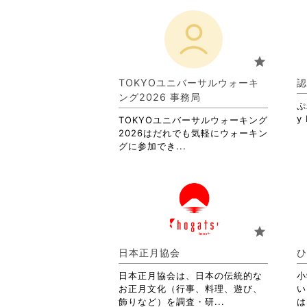
star
TOKYOユニバーサルウォーキ
認
ング2026 事務局
ぷ
y 
TOKYOユニバーサルウォーキング
2026はだれでも気軽にウォーキン
省
グに参加でき...
略
さ
れ
て
お
り
star
ま
す。
日本正月協会
ひ
詳
日本正月協会は、日本の伝統的な
細
小
お正月文化（行事、料理、遊び、
を
い
省
飾りなど）を調査・研...
閲
は