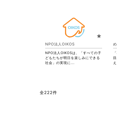
略
覧
さ
す
れ
る
て
に
お
は
り
ク
ま
リ
star
す。
ッ
詳
ク
NPO法人OIKOS
め
細
し
を
て
NPO法人OIKOSは、「すべての子
「
閲
く
どもたちが明日を楽しみにできる
目
覧
だ
省
社会」の実現に...
え
す
さ
略
る
い。
さ
に
れ
は
て
ク
お
全222件
リ
り
ッ
ま
ク
す。
し
詳
て
細
く