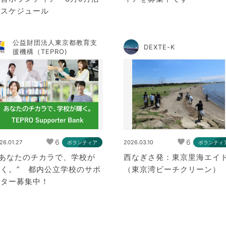
動スケジュール
公益財団法人東京都教育支
DEXTE-K
援機構（TEPRO)
6
6
26.01.27
2026.03.10
ボランティア
ボランティ
 あなたのチカラで、学校が
西なぎさ発：東京里海エイ
輝く。” 都内公立学校のサポ
（東京湾ビーチクリーン）
ーター募集中！