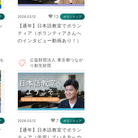
13
2026.03.12
ア
ボランティア
ン
【通年】日本語教室でボラン
ティア（ボランティアさんへ
のインタビュー動画あり！）
ども
公益財団法人 東京都つなが
り創生財団
7
2026.03.12
ア
ボランティア
テ
【通年】日本語教室でボラン
ティア（学習している方への