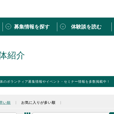
募集情報を探す
体験談を読む
団体紹介
[団体] 活動レ
VLNカフェ
読み物記事
体紹介
をしたい方は
「個人ユーザー登録」
・
ボランティアを募集した
トピックス
スペシャルインタ
シーネットワークとは
ボランティアは
体のボランティア募集情報やイベント・セミナー情報を多数掲載中！
ボランティアはじ
きること
ボランティアで
活動のヒント
あなたにぴった
早い順
お気に入りが多い順