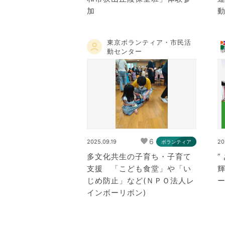
加
東京ボランティア・市民活
動センター
6
2025.09.19
20
ボランティア
多文化共生の子育ち・子育て
”
支援 「こども食堂」や「い
じめ防止」など(ＮＰＯ法人レ
インボーリボン)