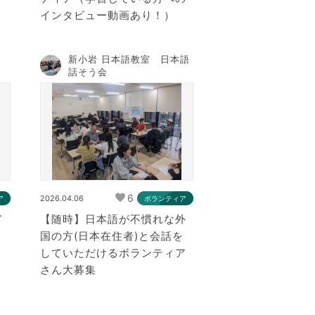
インタビュー動画あり！）
新小岩 日本語教室 日本語
話そう会
6
2026.04.06
ア
ボランティア
ド
【随時】日本語が不慣れな外
国の方(日本在住者)と会話を
していただけるボランティア
さん大募集