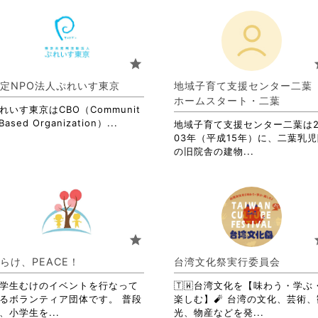
star
s
定NPO法人ぷれいす東京
地域子育て支援センター二
ホームスタート・二葉
れいす東京はCBO（Communit
省
Based Organization）...
地域子育て支援センター二葉は2
略
03年（平成15年）に、二葉乳
さ
省
の旧院舎の建物...
れ
略
て
さ
お
れ
り
て
ま
お
す。
り
star
s
詳
ま
細
す。
らけ、PEACE！
台湾文化祭実行委員会
を
詳
閲
学生むけのイベントを行なって
🇹🇼台湾文化を【味わう・学ぶ
細
覧
るボランティア団体です。 普段
楽しむ】🧨 台湾の文化、芸術、
を
す
省
省
、小学生を...
光、物産などを発...
閲