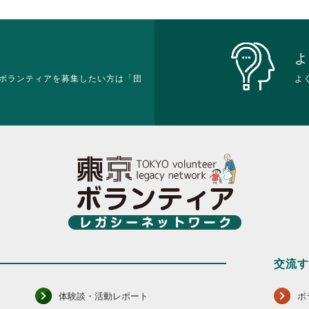
を
細
だ
だ
閲
を
さ
さ
覧
閲
い。
い。
す
覧
る
す
よ
に
る
ボランティアを募集したい方は「団
は
よ
に
ク
は
リ
ク
ッ
リ
ク
ッ
し
ク
て
し
く
て
だ
く
さ
だ
い。
さ
い。
交流
体験談・活動レポート
ボ