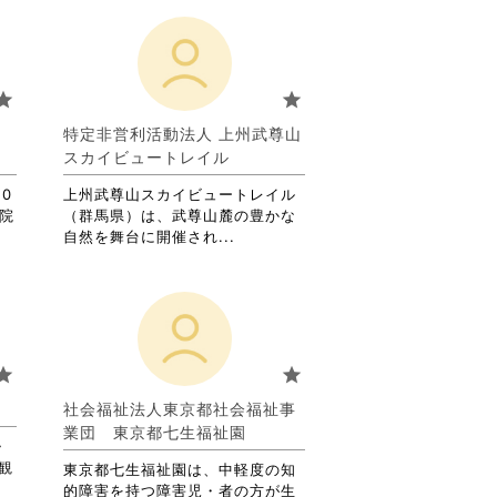
tar
star
葉
特定非営利活動法人 上州武尊山
スカイビュートレイル
0
上州武尊山スカイビュートレイル
児院
（群馬県）は、武尊山麓の豊かな
省
自然を舞台に開催され...
略
さ
れ
て
お
り
tar
star
ま
す。
社会福祉法人東京都社会福祉事
詳
業団 東京都七生福祉園
・
細
観
を
東京都七生福祉園は、中軽度の知
閲
的障害を持つ障害児・者の方が生