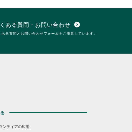
て
細
く
を
だ
閲
さ
覧
い。
す
くある質問・お問い合わせ
expand_circle_down
る
くある質問とお問い合わせフォームをご用意しています。
に
は
ク
リ
ッ
ク
し
て
く
だ
さ
い。
する
ランティアの広場