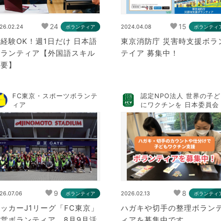
24
15
26.02.24
2024.04.08
ボランティア
ボランティ
経験OK！週1日だけ 日本語
東京消防庁 災害時支援ボラ
ボランティア【外国語スキル
テイア 募集中！
不要】
FC東京・スポーツボランテ
認定NPO法人 世界の子
ィア
にワクチンを 日本委員会
9
8
26.07.06
2026.02.13
ボランティア
ボランティ
ッカーJ1リーグ「FC東京」
ハガキや切手の整理ボラン
営ボランティア 8月9月活
ィアを募集中です