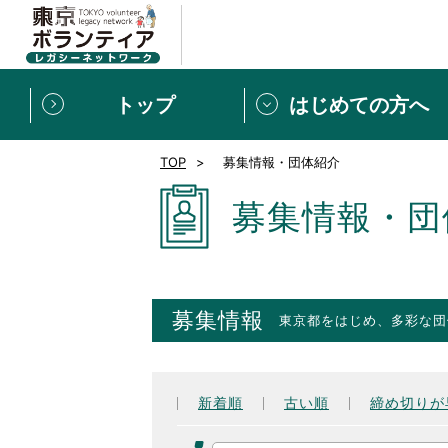
トップ
はじめての方へ
TOP
募集情報・団体紹介
募集情報
[個人] 体験談
ボランティアの広場
新着記事一覧
募集情報・団
新規登録
ボランティア
東京ボランティアレガ
募集情報
東京都をはじめ、多彩な団
もっと知りたい！VLNでで
新着順
古い順
締め切りが