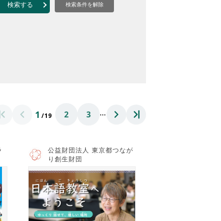
なのVOICE
検索する
検索条件を解除
連ニュース（外部記事）
きるボランティア
…
1
2
3
/19
ラ
公益財団法人 東京都つなが
り創生財団