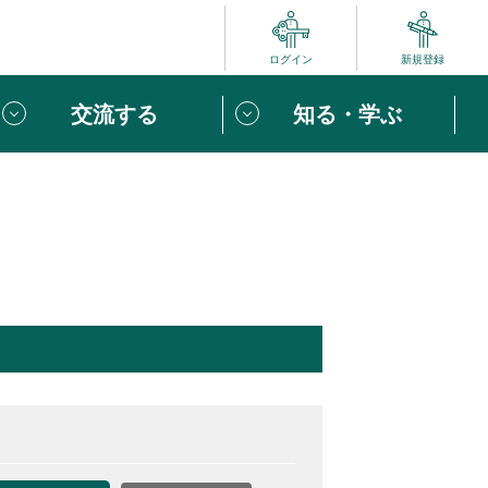
ログイン
新規登録
交流する
知る・学ぶ
ポート
い方は
「団体ユーザー登録」
へ！
ビュー
じめての方へ
めの一歩
心がけたい６つのこと
りなボランティアをチェック！