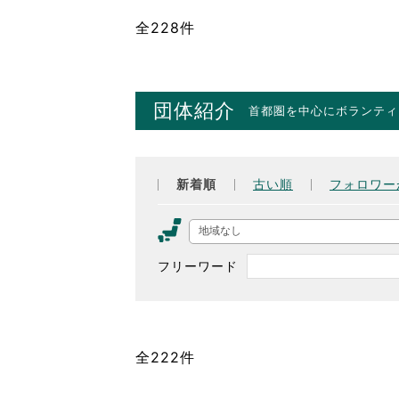
全228件
団体紹介
首都圏を中心にボランティ
新着順
古い順
フォロワー
地域なし
フリーワード
全222件