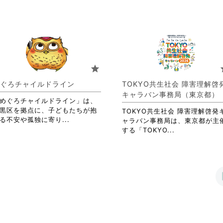
る
略
略
覧
に
さ
さ
す
は
れ
れ
る
ク
て
て
に
リ
お
お
は
ッ
り
り
ク
ク
ま
ま
リ
star
s
し
す。
す。
ッ
て
詳
詳
ク
ぐろチャイルドライン
TOKYO共生社会 障害理解啓
く
細
細
し
キャラバン事務局（東京都）
だ
を
を
て
めぐろチャイルドライン」は、
さ
閲
閲
く
黒区を拠点に、子どもたちが抱
TOKYO共生社会 障害理解啓発
い。
覧
覧
省
だ
る不安や孤独に寄り...
ャラバン事務局は、東京都が主
す
す
略
さ
省
する「TOKYO...
る
る
さ
い。
略
に
に
れ
さ
は
は
て
れ
ク
ク
お
て
リ
リ
り
お
ッ
ッ
ま
り
ク
ク
す。
ま
し
し
詳
す。
て
て
細
詳
く
く