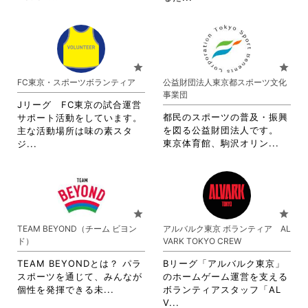
く
て
閲
閲
略
略
だ
く
覧
覧
さ
さ
さ
だ
す
す
れ
れ
い。
さ
る
る
て
て
い。
に
に
お
お
star
star
は
は
り
り
FC東京・スポーツボランティア
公益財団法人東京都スポーツ文化
ク
ク
ま
ま
事業団
リ
リ
す。
す。
Jリーグ FC東京の試合運営
ッ
ッ
詳
詳
都民のスポーツの普及・振興
サポート活動をしています。
ク
ク
細
細
を図る公益財団法人です。
主な活動場所は味の素スタ
し
し
を
を
省
省
東京体育館、駒沢オリン...
ジ...
て
て
閲
閲
略
略
く
く
覧
覧
さ
さ
だ
だ
す
す
れ
れ
さ
さ
る
る
て
て
い。
い。
に
に
お
お
star
star
は
は
り
り
TEAM BEYOND（チーム ビヨン
アルバルク東京 ボランティア AL
ク
ク
ま
ま
ド）
VARK TOKYO CREW
リ
リ
す。
す。
ッ
ッ
詳
詳
TEAM BEYONDとは？ パラ
Bリーグ「アルバルク東京」
ク
ク
細
細
スポーツを通じて、みんなが
のホームゲーム運営を支える
し
し
を
を
省
個性を発揮できる未...
ボランティアスタッフ「AL
て
て
閲
閲
略
省
V...