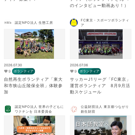
のインタビュー動画あり！）
FC東京・スポーツボランティ
認定NPO法人 生態工房
ア
2026.07.30
2026.07.06
9
9
ボランティア
ボランティア
自然再生ボランティア「東大
サッカーJ1リーグ「FC東京」
和市狭山丘陵保全班」体験参
運営ボランティア 8月9月活
加
動スケジュール
認定NPO法人 世界の子どもに
公益財団法人 東京都つながり
ワクチンを 日本委員会
創生財団