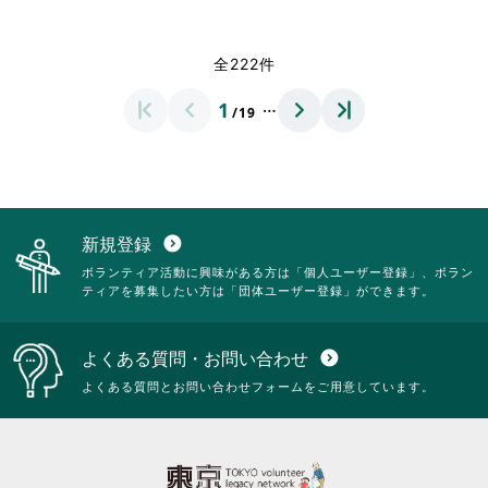
く
く
覧
覧
さ
略
だ
だ
す
す
れ
さ
さ
さ
る
る
て
れ
全222件
い。
い。
に
に
お
て
は
は
り
お
…
1
ク
ク
/19
ま
り
リ
リ
す。
ま
ッ
ッ
詳
す。
ク
ク
細
詳
し
し
を
細
て
て
閲
を
く
く
覧
閲
新規登録
expand_circle_down
だ
だ
す
覧
ボランティア活動に興味がある方は「個人ユーザー登録」、ボラン
さ
さ
る
す
ティアを募集したい方は「団体ユーザー登録」ができます。
い。
い。
に
る
は
に
ク
は
よくある質問・お問い合わせ
expand_circle_down
リ
ク
ッ
リ
よくある質問とお問い合わせフォームをご用意しています。
ク
ッ
し
ク
て
し
く
て
だ
く