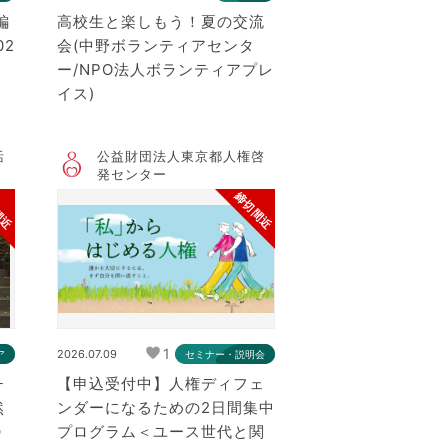
編
高校生と楽しもう！夏の交流
02
会(中野ボランティアセンタ
ー/NPO法人ボランティアプレ
イス)
活
公益財団法人東京都人権啓
発センター
間近
締切間近
1
2026.07.09
ア
セミナー・説明会
チ
【申込受付中】人権ディフェ
然
ンダーになるための2日間集中
０
プログラム＜ユース世代と関