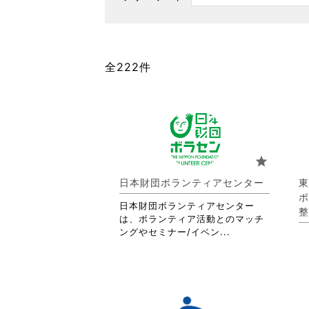
全222件
star
日本財団ボランティアセンター
東
ポ
日本財団ボランティアセンター
整
は、ボランティア活動とのマッチ
省
ングやセミナー/イベン...
略
さ
れ
て
お