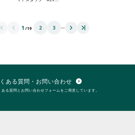
に
略
は
さ
ク
れ
リ
て
…
1
ッ
2
3
お
/19
ク
り
し
ま
て
す。
く
詳
だ
細
さ
を
い。
閲
覧
す
くある質問・お問い合わせ
expand_circle_down
る
くある質問とお問い合わせフォームをご用意しています。
に
は
ク
リ
ッ
ク
し
て