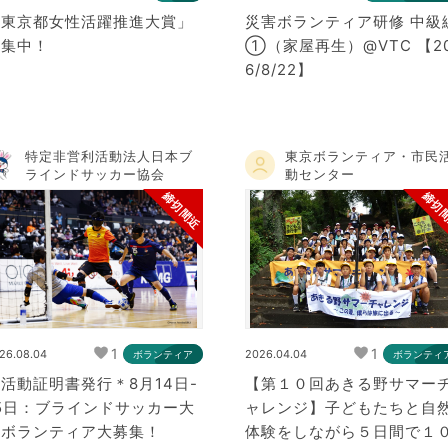
「東京都女性活躍推進大賞」
災害ボランティア研修 中級
募集中！
①（家屋再生）@VTC 【2
6/8/22】
特定非営利活動法人日本ブ
東京ボランティア・市民
ラインドサッカー協会
動センター
締切間近
締切
1
1
26.08.04
2026.04.04
ボランティア
ボランティ
活動証明書発行＊8月14日-
【第１０回あきる野サマー
5日：ブラインドサッカー大
ャレンジ】子どもたちと自
会ボランティア大募集！
体験をしながら５日間で１