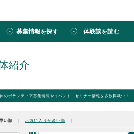
募集情報を探す
体験談を読む
団体紹介
[団体] 活動レ
VLNカフェ
読み物記事
体紹介
をしたい方は
「個人ユーザー登録」
・
ボランティアを募集した
トピックス
スペシャルインタ
シーネットワークとは
ボランティアは
体のボランティア募集情報やイベント・セミナー情報を多数掲載中！
ボランティアはじ
きること
ボランティアで
活動のヒント
あなたにぴった
早い順
お気に入りが多い順