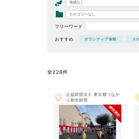
地域なし
東京2020大会の軌跡
カテゴリーなし
シティキャスト
VLNポイントとは
フリーワード
おもてなし語学ボランティ
おすすめ
ボランティア体験
ス
全228件
公益財団法人 東京都つなが
り創生財団
締切間近