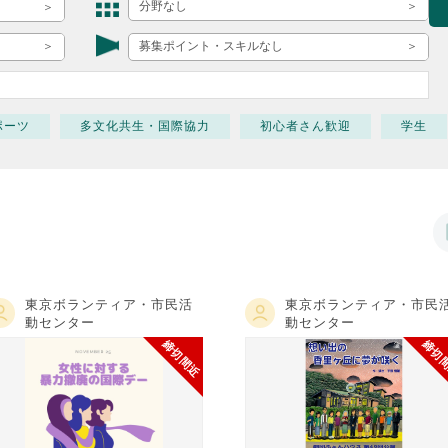
ボランティア みん
分野なし
ボランティア関
募集ポイント・スキルなし
中高生が参加で
ア
ポーツ
多文化共生・国際協力
初心者さん歓迎
学生
東京ボランティア・市民活
東京ボランティア・市民
動センター
動センター
締切間近
締切