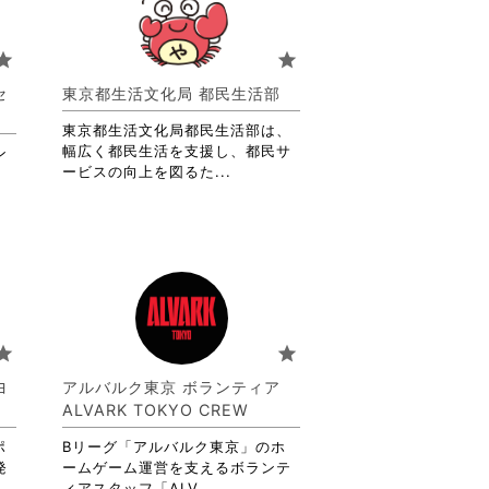
お
り
ま
tar
star
す。
詳
セ
東京都生活文化局 都民生活部
細
を
東京都生活文化局都民生活部は、
閲
幅広く都民生活を支援し、都民サ
ン
覧
省
ービスの向上を図るた...
す
略
る
さ
に
れ
は
て
ク
お
リ
り
ッ
ま
ク
す。
tar
star
し
詳
て
細
ヨ
アルバルク東京 ボランティア
く
を
ALVARK TOKYO CREW
だ
閲
さ
覧
ポ
Bリーグ「アルバルク東京」のホ
い。
す
発
ームゲーム運営を支えるボランテ
る
省
ィアスタッフ「ALV...