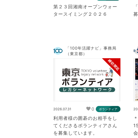
第２３回湘南オープンウォー
タースイミング２０２６
「100年活躍ナビ」事務局
（東京都）
締切間近
0
2026.07.31
20
ボランティア
利用者様の囲碁のお相手をし
＊
てくださるボランティアさん
1
を募集しています。