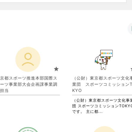
star
s
京都スポーツ推進本部国際ス
（公財）東京都スポーツ文化
ーツ事業部大会企画課事業調
業団 スポーツコミッションT
担当
KYO
（公財）東京都スポーツ文化事
団 スポーツコミッションTOKY
省
です。 主に都...
略
さ
れ