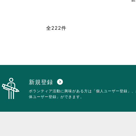
に
さ
は
れ
ク
て
リ
お
ッ
全222件
り
ク
ま
し
す。
て
詳
く
細
だ
を
さ
閲
い。
覧
す
る
新規登録
expand_circle_down
に
ボランティア活動に興味がある方は「個人ユーザー登録」、
は
体ユーザー登録」ができます。
ク
リ
ッ
ク
し
て
く