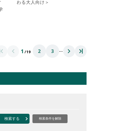
す
わる大人向け＞
学
あ
…
1
2
3
/19
検索する
検索条件を解除