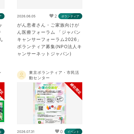
2
2026.06.05
ア
ボランティア
ヶ
がん患者さん・ご家族向けが
テ
ん医療フォーラム 「ジャパン
ん
キャンサーフォーラム2026」
ボランティア募集(NPO法人キ
ャンサーネットジャパン)
ン
東京ボランティア・市民活
動センター
間近
締切間近
0
2026.07.31
会
イベント