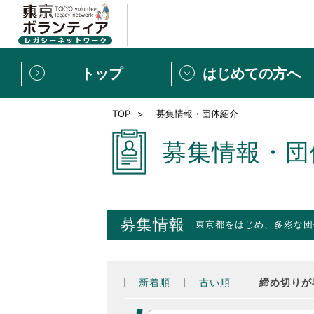
トップ
はじめての方へ
TOP
募集情報・団体紹介
募集情報
[個人] 体験談
ボランティアの広場
新着記事一覧
募集情報・団
新規登録
ボランティア
東京ボランティアレガ
募集情報
東京都をはじめ、多彩な団
もっと知りたい！VLNでで
新着順
古い順
締め切りが