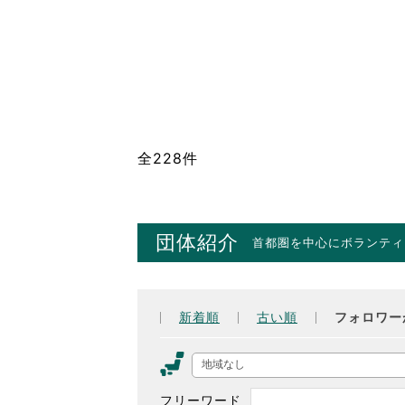
全228件
団体紹介
首都圏を中心にボランティ
新着順
古い順
フォロワー
地域なし
フリーワード