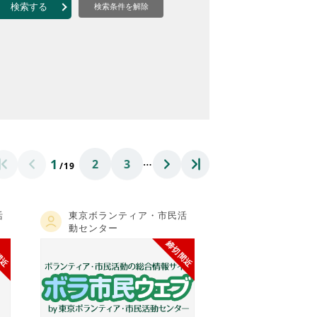
なのVOICE
検索する
検索条件を解除
連ニュース（外部記事）
きるボランティア
…
1
2
3
/19
活
東京ボランティア・市民活
動センター
間近
締切間近