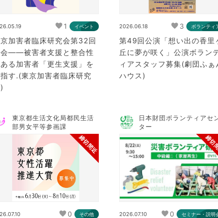
1
3
26.05.19
2026.06.18
イベント
ボランティ
東京加害者臨床研究会第32回
第49回公演「想い出の香里
例会――被害者支援と整合性
丘に夢が咲く」公演ボラン
のある加害者「更生支援」を
ィアスタッフ募集(劇団ふぁ
指す.(東京加害者臨床研究
ハウス)
)
東京都生活文化局都民生活
日本財団ボランティアセ
部男女平等参画課
ター
締切間近
締切
0
0
26.07.10
2026.07.10
その他
セミナー・説明