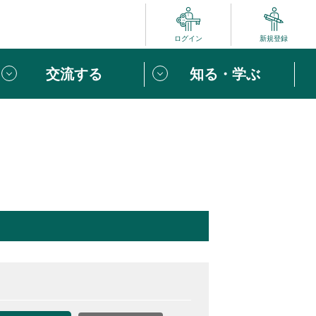
ログイン
新規登録
交流する
知る・学ぶ
ポート
い方は
「団体ユーザー登録」
へ！
ビュー
じめての方へ
めの一歩
心がけたい６つのこと
りなボランティアをチェック！