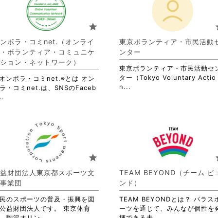
て
お
り
star
s
ま
す。
ンボラ・コミnet.（オンライ
東京ボランティア・市民活動
詳
・ボランティア・コミュニケ
ンター
細
ション・ネットワーク）
を
東京ボランティア・市民活動セ
閲
ター（Tokyo Voluntary Actio
オンボラ・コミnet.※とは オン
覧
省
n...
ラ・コミnet.は、SNSのFaceb
す
略
省
..
る
さ
略
に
れ
さ
は
て
れ
ク
お
て
リ
り
お
ッ
ま
り
star
s
ク
す。
ま
し
詳
す。
益財団法人東京都スポーツ文
TEAM BEYOND（チーム ビ
て
細
詳
事業団
ンド）
く
を
細
だ
閲
を
民のスポーツの普及・振興を図
TEAM BEYONDとは？ パラス
さ
覧
閲
公益財団法人です。 東京体育
ーツを通じて、みんなが個性を
い。
す
覧
省
省
、駒沢オリン...
揮できる未...