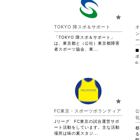
り
ま
す。
star
詳
細
TOKYO 障スポ＆サポート
オ
を
ン
閲
「TOKYO 障スポ＆サポート」
ー
覧
は、東京都と（公社）東京都障害
す
省
者スポーツ協会、東...
■
る
略
ボ
に
さ
o.
は
れ
ク
て
リ
お
ッ
り
ク
ま
し
す。
star
て
詳
く
細
FC東京・スポーツボランティア
公
だ
を
化
さ
閲
Jリーグ FC東京の試合運営サポ
い。
覧
ート活動をしています。主な活動
都
す
省
場所は味の素スタジ...
る
る
略
館