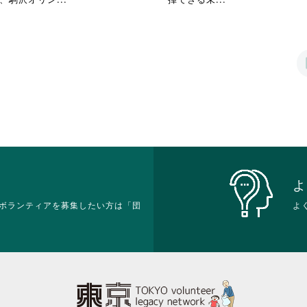
る
す
略
略
に
る
さ
さ
は
に
れ
れ
ク
は
て
て
リ
ク
お
お
ッ
リ
り
り
ク
ッ
ま
ま
し
ク
す。
す。
て
し
詳
詳
く
て
細
細
だ
く
を
を
さ
だ
閲
閲
い。
さ
覧
覧
い。
す
す
よ
る
る
ボランティアを募集したい方は「団
よ
に
に
は
は
ク
ク
リ
リ
ッ
ッ
ク
ク
し
し
て
て