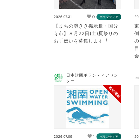
0
2026.07.31
20
ボランティア
【まちの腕きき掲示板・国分
寺市】８月22日(⼟)夏祭りの
お⼿伝いを募集します︕
目
会
日本財団ボランティアセン
ター
締切間近
1
2026.07.09
20
ボランティア