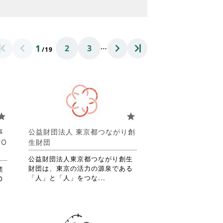
…
1
2
3
/19
tar
star
事
公益財団法人 東京都つながり創
O
生財団
公益財団法人東京都つながり創生
財団は、東京の活力の源泉である
業
省
「人」と「人」をつな...
O
略
さ
れ
て