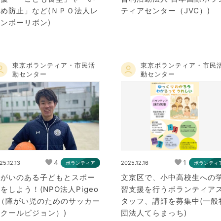
じめ防止」など(ＮＰＯ法人レ
ティアセンター（JVC）)
ンボーリボン)
東京ボランティア・市民活
東京ボランティア・市民
動センター
動センター
4
1
25.12.13
2025.12.16
ボランティア
ボランティ
障がいのある子どもとスポー
文京区で、小中高校生への
をしよう！(NPO法人Pigeo
習支援を行うボランティア
n（障がい児のためのサッカー
タッフ、講師を募集中(一般
クールピジョン）)
団法人てらまっち)