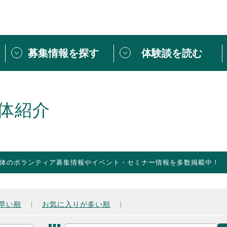
募集情報を探す
体験談を読む
団体紹介
[団体] 活動レ
VLNカフェ
読み物記事
体紹介
をしたい方は
「個人ユーザー登録」
・
ボランティアを募集した
トピックス
スペシャルインタ
シーネットワークとは
ボランティアは
体のボランティア募集情報やイベント・セミナー情報を多数掲載中！
ボランティアはじ
きること
ボランティアで
活動のヒント
あなたにぴった
早い順
お気に入りが多い順