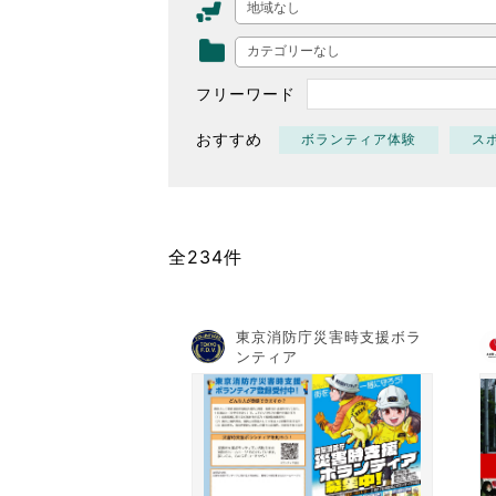
地域なし
東京2020大会の軌跡
カテゴリーなし
シティキャスト
VLNポイントとは
フリーワード
おもてなし語学ボランティ
おすすめ
ボランティア体験
ス
全234件
東京消防庁災害時支援ボラ
ンティア