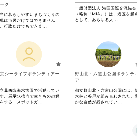
細
詳
ーク
を
一般財団法人 港区国際交流協会
細
閲
（略称「MIA」）は、港区を起
を
当に暮らしやすいまちづくりの
覧
省
として、あらゆる人...
閲
現は市民だけではできません
す
略
覧
省
、行政だけでもできま...
る
さ
す
略
に
れ
る
さ
は
て
に
れ
ク
お
は
て
リ
り
ク
お
ッ
ま
リ
り
star
s
ク
す。
ッ
ま
し
詳
ク
す。
京シーライフボランティアー
野山北・六道山公園ボランテ
て
細
し
詳
ア
く
を
て
細
だ
閲
く
を
立葛西臨海水族園で活動してい
都立野山北・六道山公園には、
さ
覧
だ
閲
す。展示水槽内で生きものの解
木林と谷戸が組み合わされた、
い。
す
さ
覧
省
省
をする「スポットガ...
かな自然が残されてい...
る
い。
す
略
略
に
る
さ
さ
は
に
れ
れ
ク
は
て
て
リ
ク
お
お
ッ
リ
り
り