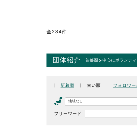
全234件
団体紹介
首都圏を中心にボランティ
新着順
古い順
フォロワー
地域なし
フリーワード