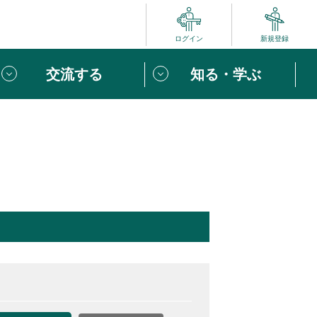
ログイン
新規登録
交流する
知る・学ぶ
ポート
い方は
「団体ユーザー登録」
へ！
ビュー
じめての方へ
めの一歩
心がけたい６つのこと
りなボランティアをチェック！