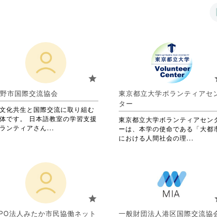
star
s
野市国際交流協会
東京都立大学ボランティアセ
ター
文化共生と国際交流に取り組む
体です。 日本語教室の学習支援
東京都立大学ボランティアセン
省
ランティアさん...
ーは、本学の使命である「大都
略
省
における人間社会の理...
さ
略
れ
さ
て
れ
お
て
り
お
ま
り
star
s
す。
ま
詳
す。
PO法人みたか市民協働ネット
一般財団法人港区国際交流協