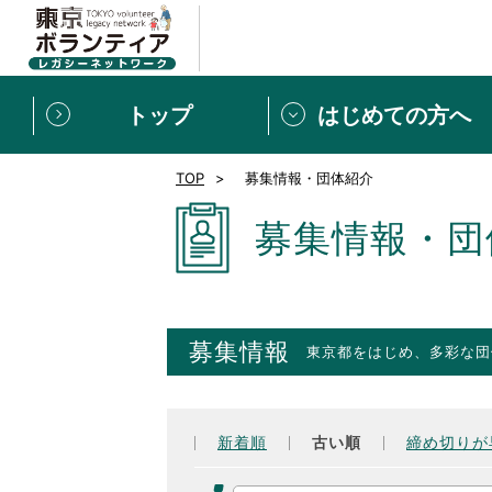
トップ
はじめての方へ
TOP
募集情報・団体紹介
募集情報
[個人] 体験談
ボランティアの広場
新着記事一覧
募集情報・団
新規登録
ボランティア
東京ボランティアレガ
募集情報
東京都をはじめ、多彩な団
もっと知りたい！VLNでで
新着順
古い順
締め切りが