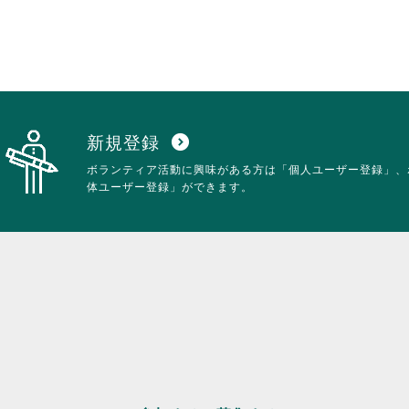
す。
詳
細
を
閲
覧
す
る
新規登録
expand_circle_down
に
ボランティア活動に興味がある方は「個人ユーザー登録」、
は
体ユーザー登録」ができます。
ク
リ
ッ
ク
し
て
く
だ
さ
い。