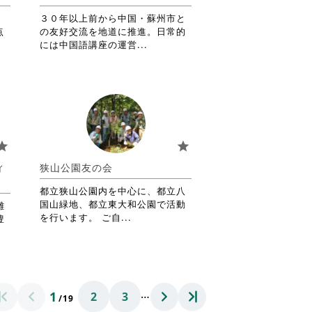
細
を
３０年以上前から中国・蘇州市と
閲
点
の友好交流を地道に推進。日常的
覧
省
には中国語講座の運営...
す
略
る
さ
に
れ
は
て
ク
お
リ
り
ッ
ま
tar
star
ク
す。
し
詳
ィ
狭山公園友の会
て
細
く
を
都立狭山公園内を中心に、都立八
だ
閲
国山緑地、都立東大和公園で活動
雑
さ
覧
省
を行います。 ご自...
豊
い。
す
略
る
さ
に
れ
は
て
ク
お
…
1
2
3
リ
り
/19
ッ
ま