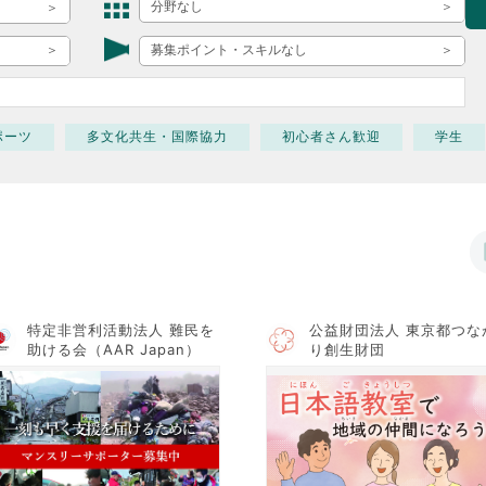
ボランティア みん
分野なし
ボランティア関
募集ポイント・スキルなし
中高生が参加で
ア
ポーツ
多文化共生・国際協力
初心者さん歓迎
学生
特定非営利活動法人 難民を
公益財団法人 東京都つな
助ける会（AAR Japan）
り創生財団