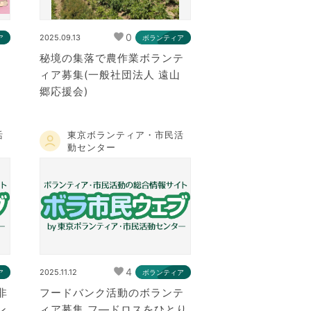
0
2025.09.13
ア
ボランティア
秘境の集落で農作業ボランテ
ィア募集(一般社団法人 遠山
郷応援会)
活
東京ボランティア・市民活
動センター
4
2025.11.12
ア
ボランティア
非
フードバンク活動のボランテ
ン
ィア募集 フ―ドロスをひとり