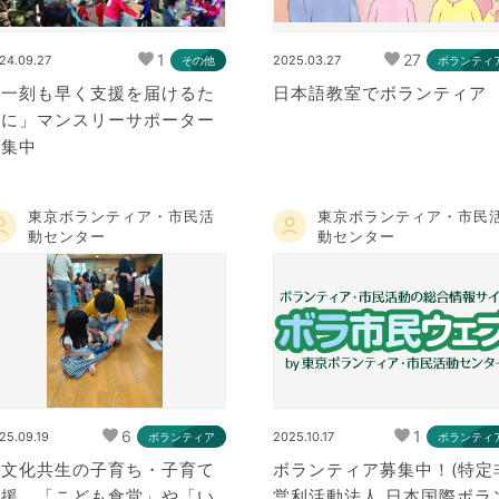
1
27
24.09.27
2025.03.27
その他
ボランティ
「一刻も早く支援を届けるた
日本語教室でボランティア
めに」マンスリーサポーター
募集中
東京ボランティア・市民活
東京ボランティア・市民
動センター
動センター
6
1
25.09.19
2025.10.17
ボランティア
ボランティ
多文化共生の子育ち・子育て
ボランティア募集中！(特定
支援 「こども食堂」や「い
営利活動法人 日本国際ボラ