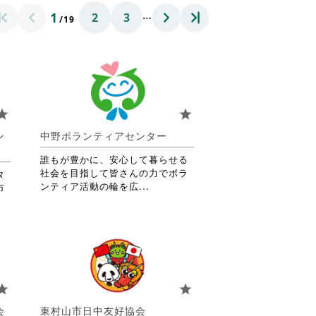
…
1
2
3
/19
tar
star
ン
中野ボランティアセンター
誰もが豊かに、安心して暮らせる
社会を目指して皆さんの力でボラ
タ
省
ンティア活動の輪を広...
市
略
さ
れ
て
お
り
ま
tar
star
す。
詳
会
東村山市日中友好協会