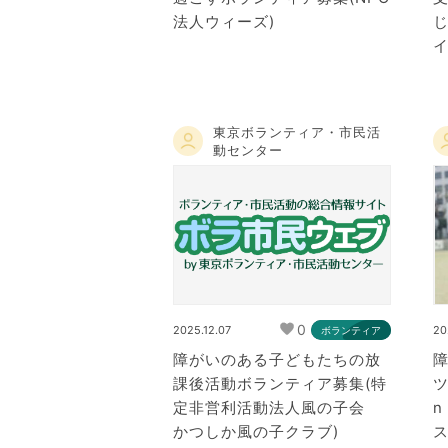
法人ウィーズ)
イ
東京ボランティア・市民活
動センター
0
2025.12.07
20
ボランティア
障がいのある子どもたちの放
課後活動ボランティア募集(特
ツ
定非営利活動法人風の子会
かつしか風の子クラブ)
ス