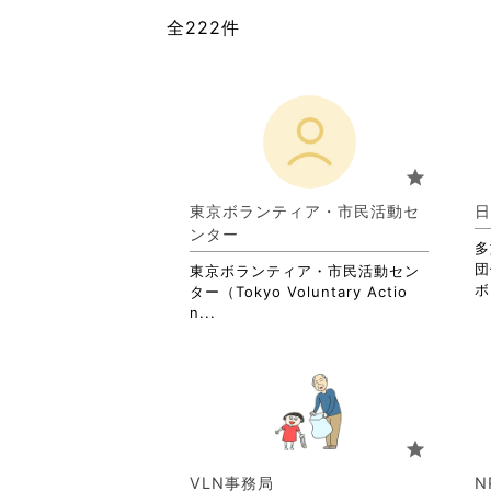
全222件
star
東京ボランティア・市民活動セ
日
ンター
多
団
東京ボランティア・市民活動セン
ボ
ター（Tokyo Voluntary Actio
省
n...
略
さ
れ
て
お
り
star
ま
す。
VLN事務局
N