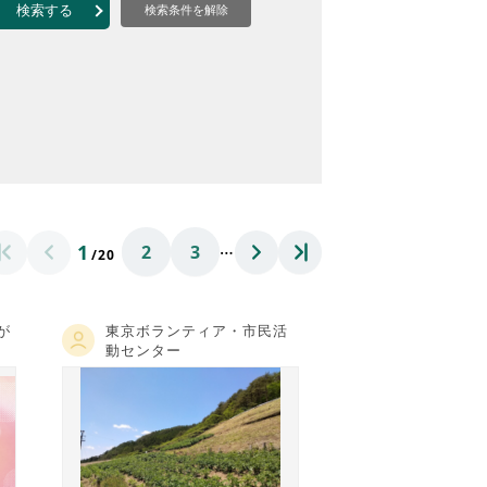
なのVOICE
検索する
検索条件を解除
連ニュース（外部記事）
きるボランティア
…
1
2
3
/20
が
東京ボランティア・市民活
動センター