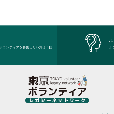
ク
ッ
ま
ま
し
ク
す。
す。
て
し
詳
詳
く
て
細
細
だ
く
を
を
さ
だ
閲
閲
い。
さ
覧
覧
い。
す
す
よ
る
る
ボランティアを募集したい方は「団
よ
に
に
は
は
ク
ク
リ
リ
ッ
ッ
ク
ク
し
し
て
て
く
く
だ
だ
さ
さ
い。
い。