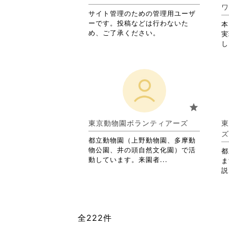
詳
ワ
サイト管理のための管理用ユーザ
細
ーです。投稿などは行わないた
を
本
め、ご了承ください。
閲
実
覧
し
す
る
に
は
ク
リ
star
ッ
ク
東京動物園ボランティアーズ
東
し
ズ
て
都立動物園（上野動物園、多摩動
く
物公園、井の頭自然文化園）で活
都
だ
省
動しています。来園者...
ま
さ
略
説
い。
さ
れ
て
お
全222件
り
ま