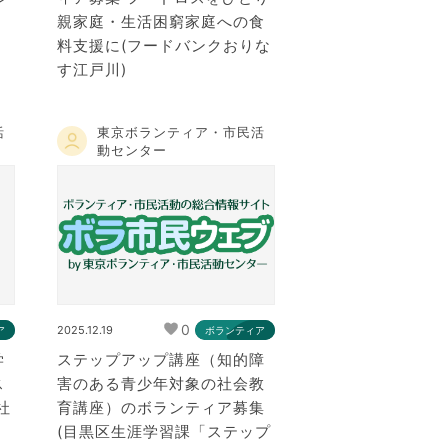
親家庭・生活困窮家庭への食
料支援に(フードバンクおりな
す江戸川)
活
東京ボランティア・市民活
動センター
0
2025.12.19
ア
ボランティア
学
ステップアップ講座（知的障
ス
害のある青少年対象の社会教
社
育講座）のボランティア募集
(目黒区生涯学習課「ステップ