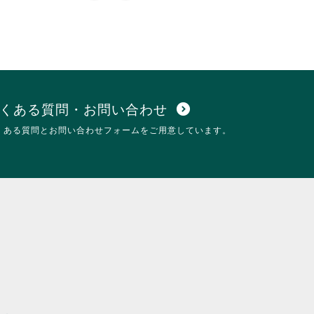
ク
す。
し
詳
て
細
く
を
だ
閲
さ
覧
い。
す
る
くある質問・お問い合わせ
expand_circle_down
に
くある質問とお問い合わせフォームをご用意しています。
は
ク
リ
ッ
ク
し
て
く
だ
さ
い。