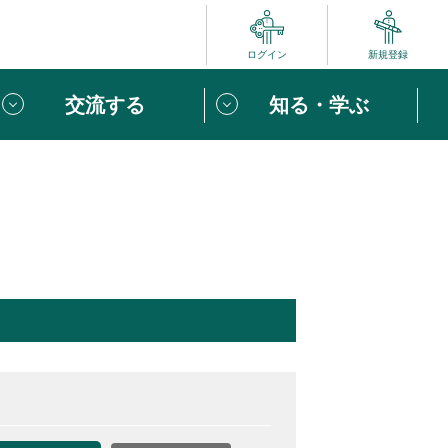
ログイン
新規登録
交流する
知る・学ぶ
ポート
い方は
「団体ユーザー登録」
へ！
ビュー
じめての方へ
めの一歩
心がけたい６つのこと
りなボランティアをチェック！