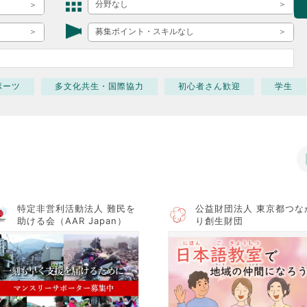
ボランティア みん
分野なし
ボランティア関
募集ポイント・スキルなし
中高生が参加で
ア
ポーツ
多文化共生・国際協力
初心者さん歓迎
学生
特定非営利活動法人 難民を
公益財団法人 東京都つな
助ける会（AAR Japan）
り創生財団