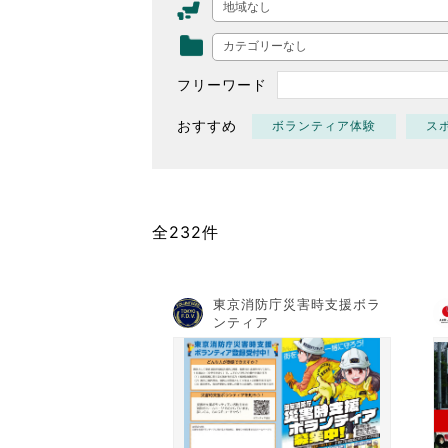
地域なし
東京2020大会の軌跡
カテゴリーなし
シティキャスト
VLNポイントとは
フリーワード
おもてなし語学ボランティ
おすすめ
ボランティア体験
ス
全232件
東京消防庁災害時支援ボラ
ンティア