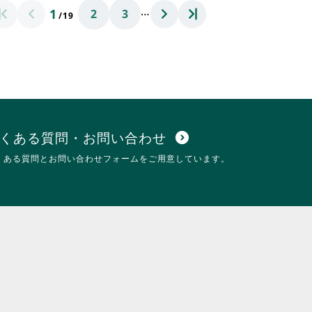
て
…
1
ッ
2
3
お
/19
ク
り
し
ま
て
す。
く
詳
だ
細
さ
を
い。
閲
覧
す
くある質問・お問い合わせ
expand_circle_down
る
くある質問とお問い合わせフォームをご用意しています。
に
は
ク
リ
ッ
ク
し
て
く
だ
さ
い。