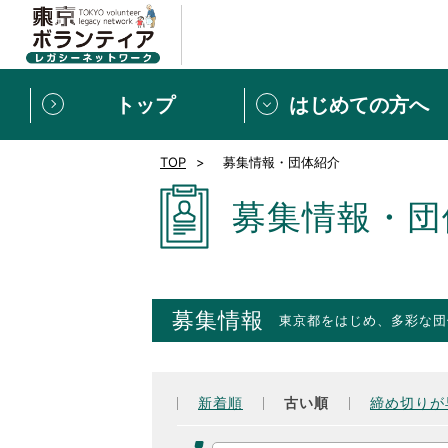
トップ
はじめての方へ
TOP
募集情報・団体紹介
募集情報
[個人] 体験談
ボランティアの広場
新着記事一覧
募集情報・団
新規登録
ボランティア
東京ボランティアレガ
募集情報
東京都をはじめ、多彩な団
もっと知りたい！VLNでで
新着順
古い順
締め切りが