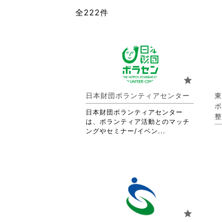
全222件
star
日本財団ボランティアセンター
東
ポ
日本財団ボランティアセンター
整
は、ボランティア活動とのマッチ
省
ングやセミナー/イベン...
略
さ
れ
て
お
り
ま
す。
star
詳