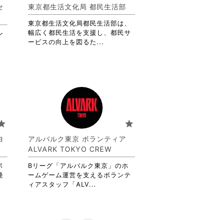
詳
セ
東京都生活文化局 都民生活部
細
を
東京都生活文化局都民生活部は、
閲
幅広く都民生活を支援し、都民サ
ン
覧
省
ービスの向上を図るた...
す
略
る
さ
に
れ
は
て
ク
お
リ
り
ッ
ま
ク
す。
tar
star
し
詳
て
細
ヨ
アルバルク東京 ボランティア
く
を
ALVARK TOKYO CREW
だ
閲
さ
覧
ポ
Bリーグ「アルバルク東京」のホ
い。
す
発
ームゲーム運営を支えるボランテ
る
省
ィアスタッフ「ALV...
に
略
は
さ
ク
れ
リ