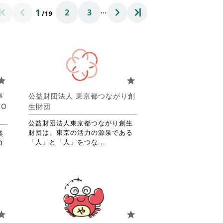
…
1
2
3
/19
tar
star
事
公益財団法人 東京都つながり創
O
生財団
公益財団法人東京都つながり創生
財団は、東京の活力の源泉である
業
省
「人」と「人」をつな...
O
略
さ
れ
て
お
り
ま
tar
star
す。