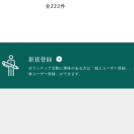
お
ッ
全222件
り
ク
ま
し
す。
て
詳
く
細
だ
を
さ
閲
い。
覧
す
る
新規登録
expand_circle_down
に
ボランティア活動に興味がある方は「個人ユーザー登録」、
は
体ユーザー登録」ができます。
ク
リ
ッ
ク
し
て
く
だ
さ
い。