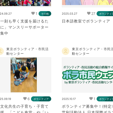
1
27
24.09.27
2025.03.27
その他
ボランティ
「一刻も早く支援を届けるた
日本語教室でボランティア
めに」マンスリーサポーター
募集中
東京ボランティア・市民活
東京ボランティア・市民
動センター
動センター
6
1
25.09.19
2025.10.17
ボランティア
ボランティ
多文化共生の子育ち・子育て
ボランティア募集中！(特定
支援 「こども食堂」や「い
営利活動法人 日本国際ボラ