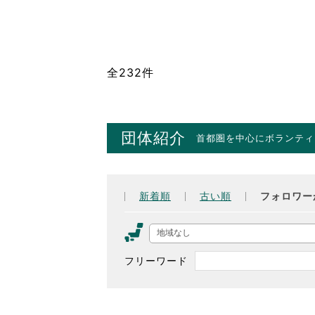
全232件
団体紹介
首都圏を中心にボランティ
新着順
古い順
フォロワー
地域なし
フリーワード