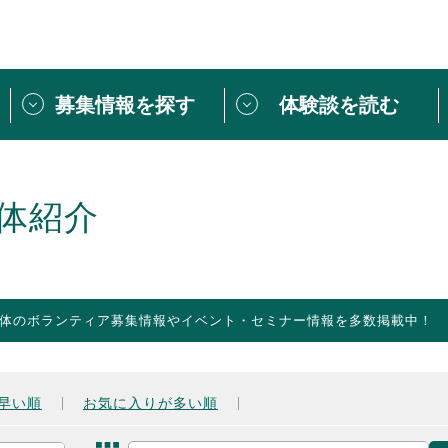
募集情報を探す
体験談を読む
団体紹介
[団体] 活動レ
VLNカフェ
読み物記事
体紹介
をしたい方は
「個人ユーザー登録」
・
ボランティアを募集した
トピックス
スペシャルインタ
シーネットワークとは
ボランティアは
体のボランティア募集情報やイベント・セミナー情報を多数掲載中！
ボランティアはじ
きること
ボランティアで
活動のヒント
あなたにぴった
早い順
お気に入りが多い順