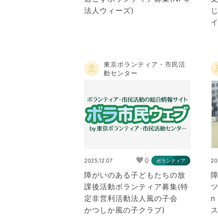
法人ウィーズ)
イ
東京ボランティア・市民活
動センター
0
2025.12.07
20
ボランティア
障がいのある子どもたちの放
課後活動ボランティア募集(特
ツ
定非営利活動法人風の子会
かつしか風の子クラブ)
ス