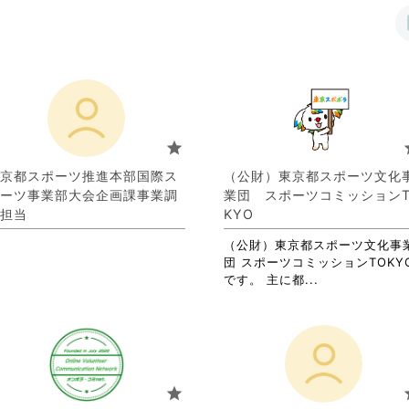
star
s
京都スポーツ推進本部国際ス
（公財）東京都スポーツ文化
ーツ事業部大会企画課事業調
業団 スポーツコミッションT
担当
KYO
（公財）東京都スポーツ文化事
団 スポーツコミッションTOKY
省
です。 主に都...
略
さ
れ
て
お
り
star
s
ま