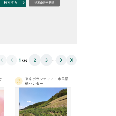
なのVOICE
検索する
検索条件を解除
連ニュース（外部記事）
きるボランティア
…
1
2
3
/20
が
東京ボランティア・市民活
動センター