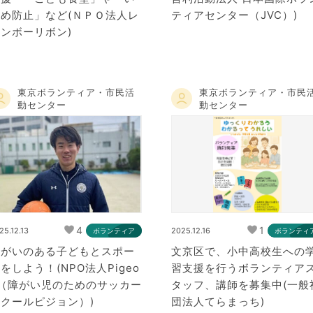
じめ防止」など(ＮＰＯ法人レ
ティアセンター（JVC）)
ンボーリボン)
東京ボランティア・市民活
東京ボランティア・市民
動センター
動センター
4
1
25.12.13
2025.12.16
ボランティア
ボランティ
障がいのある子どもとスポー
文京区で、小中高校生への
をしよう！(NPO法人Pigeo
習支援を行うボランティア
n（障がい児のためのサッカー
タッフ、講師を募集中(一般
クールピジョン）)
団法人てらまっち)