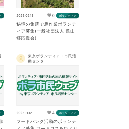
0
2025.09.13
ア
ボランティア
秘境の集落で農作業ボランテ
ィア募集(一般社団法人 遠山
郷応援会)
活
東京ボランティア・市民活
動センター
4
2025.11.12
ア
ボランティア
非
フードバンク活動のボランテ
ン
ィア募集 フ―ドロスをひとり