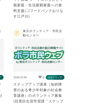
親家庭・生活困窮家庭への食
料支援に(フードバンクおりな
す江戸川)
活
東京ボランティア・市民活
動センター
0
2025.12.19
ア
ボランティア
学
ステップアップ講座（知的障
ス
害のある青少年対象の社会教
社
育講座）のボランティア募集
(目黒区生涯学習課「ステップ