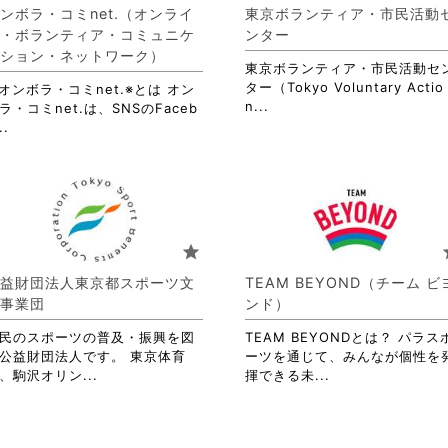
す。
ンボラ・コミnet.（オンライ
東京ボランティア・市民活動
詳
・ボランティア・コミュニケ
ンター
細
ション・ネットワーク）
を
東京ボランティア・市民活動セ
閲
ター（Tokyo Voluntary Actio
オンボラ・コミnet.※とは オン
覧
省
n...
ラ・コミnet.は、SNSのFaceb
す
略
省
..
る
さ
略
に
れ
さ
は
て
れ
ク
お
て
リ
り
お
ッ
ま
り
star
s
ク
す。
ま
し
詳
す。
益財団法人東京都スポーツ文
TEAM BEYOND（チーム ビ
て
細
詳
事業団
ンド）
く
を
細
だ
閲
を
民のスポーツの普及・振興を図
TEAM BEYONDとは？ パラス
さ
覧
閲
公益財団法人です。 東京体育
ーツを通じて、みんなが個性を
い。
す
覧
省
省
、駒沢オリン...
揮できる未...
る
す
略
略
に
る
さ
さ
は
に
れ
れ
ク