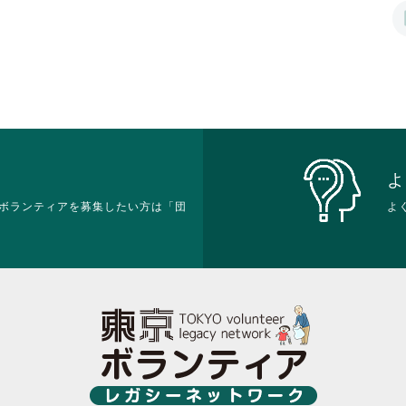
は
て
て
リ
ク
お
お
ッ
リ
り
り
ク
ッ
ま
ま
し
ク
す。
す。
て
し
詳
詳
く
て
細
細
だ
く
を
を
さ
だ
閲
閲
い。
さ
覧
覧
い。
す
す
よ
る
る
ボランティアを募集したい方は「団
よ
に
に
は
は
ク
ク
リ
リ
ッ
ッ
ク
ク
し
し
て
て
く
く
だ
だ
さ
さ
い。
い。