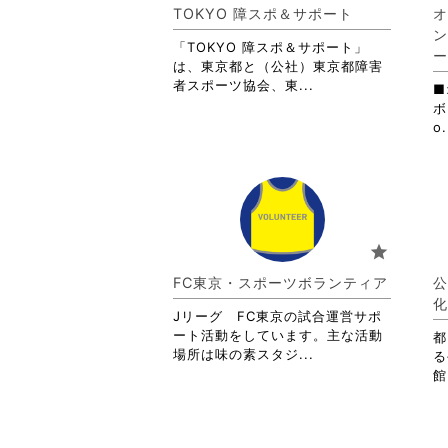
細
TOKYO 障スポ＆サポート
オ
を
ン
閲
「TOKYO 障スポ＆サポート」
ー
覧
は、東京都と（公社）東京都障害
す
省
者スポーツ協会、東...
■
る
略
ボ
に
さ
o.
は
れ
ク
て
リ
お
ッ
り
ク
ま
し
す。
star
て
詳
く
細
FC東京・スポーツボランティア
公
だ
を
化
さ
閲
Jリーグ FC東京の試合運営サポ
い。
覧
ート活動をしています。主な活動
都
す
省
場所は味の素スタジ...
る
る
略
館
に
さ
は
れ
ク
て
リ