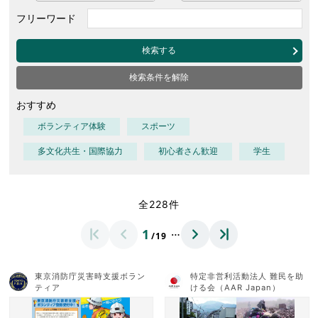
フリーワード
検索する
検索条件を解除
おすすめ
ボランティア体験
スポーツ
多文化共生・国際協力
初心者さん歓迎
学生
全228件
…
1
/19
東京消防庁災害時支援ボラン
特定非営利活動法人 難民を助
ティア
ける会（AAR Japan）