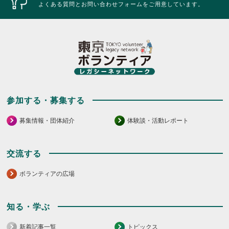
ッ
リ
よくある質問とお問い合わせフォームをご用意しています。
ク
ッ
し
ク
て
し
く
て
だ
く
さ
だ
い。
さ
い。
参加する・募集する
募集情報・団体紹介
体験談・活動レポート
交流する
ボランティアの広場
知る・学ぶ
新着記事一覧
トピックス