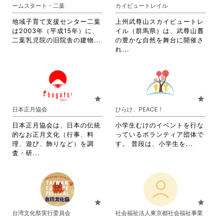
ま
す。
ームスタート・二葉
カイビュートレイル
す。
詳
詳
細
地域子育て支援センター二葉
上州武尊山スカイビュートレ
細
を
は2003年（平成15年）に、
イル（群馬県）は、武尊山麓
を
閲
省
二葉乳児院の旧院舎の建物...
の豊かな自然を舞台に開催さ
閲
覧
略
省
れ...
覧
す
さ
略
す
る
れ
さ
る
に
て
れ
に
は
お
て
は
ク
り
お
star
star
ク
リ
ま
り
日本正月協会
ひらけ、PEACE！
リ
ッ
す。
ま
ッ
ク
詳
す。
日本正月協会は、日本の伝統
小学生むけのイベントを行な
ク
し
細
詳
的なお正月文化（行事、料
っているボランティア団体で
し
て
を
細
省
理、遊び、飾りなど）を調
す。 普段は、小学生を...
て
く
閲
を
省
略
査・研...
く
だ
覧
閲
略
さ
だ
さ
す
覧
さ
れ
さ
い。
る
す
れ
て
い。
に
る
て
お
は
に
お
り
star
star
ク
は
り
ま
台湾文化祭実行委員会
社会福祉法人東京都社会福祉事業
リ
ク
ま
す。