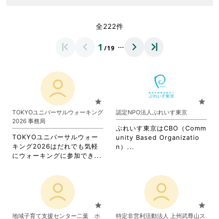
全222件
…
1
/19
star
star
TOKYOユニバーサルウォーキング
認定NPO法人ぷれいす東京
2026 事務局
ぷれいす東京はCBO（Comm
TOKYOユニバーサルウォー
unity Based Organizatio
キング2026はだれでも気軽
省
n）...
省
にウォーキングに参加でき...
略
略
さ
さ
れ
れ
て
て
お
お
り
star
star
り
ま
地域子育て支援センター二葉 ホ
特定非営利活動法人 上州武尊山ス