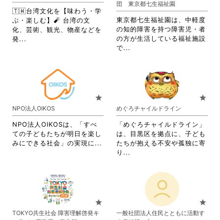
団 東京都七生福祉園
ッ
リ
す。
詳
🇹🇼台湾文化を【味わう・学
ク
ッ
詳
細
東京都七生福祉園は、中軽度
ぶ・楽しむ】🧨 台湾の文
し
ク
細
を
の知的障害を持つ障害児・者
化、芸術、観光、物産などを
て
し
を
閲
省
の方が生活している福祉施設
発...
く
て
閲
覧
省
略
で...
だ
く
覧
す
略
さ
さ
だ
す
る
さ
れ
い。
さ
る
に
れ
て
い。
に
は
て
お
は
ク
お
り
star
star
ク
リ
り
ま
NPO法人OIKOS
めぐろチャイルドライン
リ
ッ
ま
す。
ッ
ク
す。
詳
NPO法人OIKOSは、「すべ
「めぐろチャイルドライン」
ク
し
詳
細
ての子どもたちが明日を楽し
は、目黒区を拠点に、子ども
し
て
細
を
省
みにできる社会」の実現に...
たちが抱える不安や孤独に寄
て
く
を
閲
略
省
り...
く
だ
閲
覧
さ
略
だ
さ
覧
す
れ
さ
さ
い。
す
る
て
れ
い。
る
に
お
て
に
は
り
お
star
star
は
ク
ま
り
TOKYO共生社会 障害理解啓発キ
一般社団法人住民とともに活動す
ク
リ
す。
ま