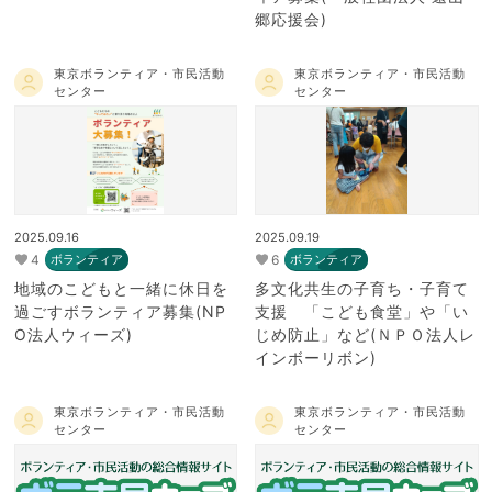
郷応援会)
東京ボランティア・市民活動
東京ボランティア・市民活動
センター
センター
2025.09.16
2025.09.19
4
6
ボランティア
ボランティア
地域のこどもと一緒に休日を
多文化共生の子育ち・子育て
過ごすボランティア募集(NP
支援 「こども食堂」や「い
O法人ウィーズ)
じめ防止」など(ＮＰＯ法人レ
インボーリボン)
東京ボランティア・市民活動
東京ボランティア・市民活動
センター
センター