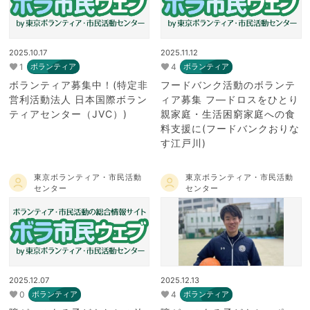
2025.10.17
2025.11.12
1
4
ボランティア
ボランティア
ボランティア募集中！(特定非
フードバンク活動のボランテ
営利活動法人 日本国際ボラン
ィア募集 フ―ドロスをひとり
ティアセンター（JVC）)
親家庭・生活困窮家庭への食
料支援に(フードバンクおりな
す江戸川)
東京ボランティア・市民活動
東京ボランティア・市民活動
センター
センター
2025.12.07
2025.12.13
0
4
ボランティア
ボランティア