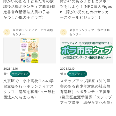
障がいのある子どもたちの放
障がいのある子どもとスポー
課後活動ボランティア募集(特
ツをしよう！(NPO法人Pigeo
定非営利活動法人風の子会
n（障がい児のためのサッカ
かつしか風の子クラブ)
ースクールピジョン）)
東京ボランティア・市民活動
東京ボランティア・市民活動
センター
センター
2025.12.16
2025.12.19
1
0
ボランティア
ボランティア
文京区で、小中高校生への学
ステップアップ講座（知的障
習支援を行うボランティアス
害のある青少年対象の社会教
タッフ、講師を募集中(一般社
育講座）のボランティア募集
団法人てらまっち)
(目黒区生涯学習課「ステップ
アップ講座」緑が丘文化会館)