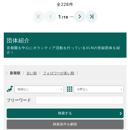
全228件
…
1
/19
団体紹介
首都圏を中心にボランティア活動を行っているVLNの登録団体を紹
介！
新着順
古い順
フォロワーが多い順
地域なし
分野なし
フリーワード
検索する
検索条件を解除