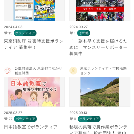
2024.04.08
2024.09.27
15
1
ボランティア
その他
東京消防庁 災害時支援ボラン
「一刻も早く支援を届けるた
テイア 募集中！
めに」マンスリーサポーター
募集中
公益財団法人 東京都つながり
東京ボランティア・市民活動
創生財団
センター
2025.03.27
2025.09.13
27
0
ボランティア
ボランティア
日本語教室でボランティア
秘境の集落で農作業ボランテ
ィア募集(一般社団法人 遠山