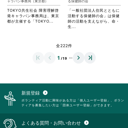
ャラバン事務局（東京都）
る保健師の会
リ
ッ
詳
す。
ッ
ク
細
詳
TOKYO共生社会 障害理解啓
「一般社団法人住民とともに
ク
し
を
細
発キャラバン事務局は、東京
活動する保健師の会」は保健
し
て
閲
を
省
都が主催する「TOKYO...
師の活動を支えながら、命・
て
く
覧
閲
略
省
生...
く
だ
す
覧
さ
略
だ
さ
る
す
れ
さ
さ
い。
に
る
て
れ
全222件
い。
は
に
お
て
ク
は
り
お
…
1
リ
ク
/19
ま
り
ッ
リ
す。
ま
ク
ッ
詳
す。
し
ク
細
詳
て
し
を
細
く
て
閲
を
だ
く
覧
閲
新規登録
expand_circle_down
さ
だ
す
覧
ボランティア活動に興味がある方は「個人ユーザー登録」、ボラン
い。
さ
る
す
ティアを募集したい方は「団体ユーザー登録」ができます。
い。
に
る
は
に
ク
は
よくある質問・お問い合わせ
expand_circle_down
リ
ク