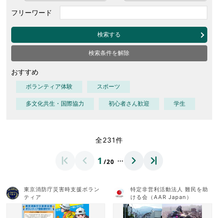
フリーワード
検索する
検索条件を解除
おすすめ
ボランティア体験
スポーツ
多文化共生・国際協力
初心者さん歓迎
学生
全231件
…
1
/20
東京消防庁災害時支援ボラン
特定非営利活動法人 難民を助
ティア
ける会（AAR Japan）