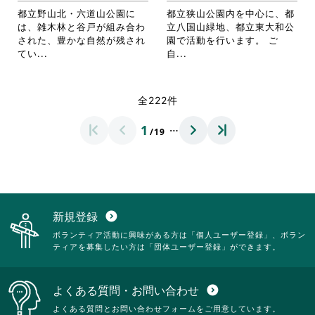
リ
リ
す。
す。
都立野山北・六道山公園に
都立狭山公園内を中心に、都
ッ
ッ
詳
詳
は、雑木林と谷戸が組み合わ
立八国山緑地、都立東大和公
ク
ク
細
細
された、豊かな自然が残され
園で活動を行います。 ご
し
し
を
を
省
省
てい...
自...
て
て
閲
閲
略
略
く
く
覧
覧
さ
さ
だ
だ
す
す
れ
れ
全222件
さ
さ
る
る
て
て
い。
い。
に
に
お
お
…
1
は
は
/19
り
り
ク
ク
ま
ま
リ
リ
す。
す。
ッ
ッ
詳
詳
ク
ク
細
細
し
し
を
を
て
て
閲
閲
新規登録
expand_circle_down
く
く
覧
覧
ボランティア活動に興味がある方は「個人ユーザー登録」、ボラン
だ
だ
す
す
ティアを募集したい方は「団体ユーザー登録」ができます。
さ
さ
る
る
い。
い。
に
に
は
は
よくある質問・お問い合わせ
expand_circle_down
ク
ク
リ
リ
よくある質問とお問い合わせフォームをご用意しています。