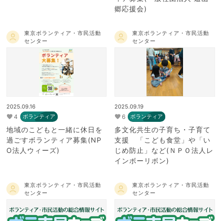
郷応援会)
東京ボランティア・市民活動
東京ボランティア・市民活動
センター
センター
2025.09.16
2025.09.19
4
6
ボランティア
ボランティア
地域のこどもと一緒に休日を
多文化共生の子育ち・子育て
過ごすボランティア募集(NP
支援 「こども食堂」や「い
O法人ウィーズ)
じめ防止」など(ＮＰＯ法人レ
インボーリボン)
東京ボランティア・市民活動
東京ボランティア・市民活動
センター
センター