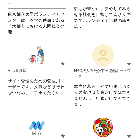
ま
ま
ー
す。
す。
誰もが豊かに、安心して暮ら
詳
詳
東京都立大学ボランティアセ
せる社会を目指して皆さんの
細
細
ンターは、本学の使命である
力でボランティア活動の輪を
を
を
「大都市における人間社会の
省
広...
閲
閲
省
理...
略
覧
覧
略
さ
す
す
さ
れ
る
る
れ
て
に
に
て
お
は
は
お
り
star
star
ク
ク
り
ま
VLN事務局
NPO法人みたか市民協働ネットワ
リ
リ
ま
す。
ーク
ッ
ッ
す。
詳
サイト管理のための管理用ユ
ク
ク
詳
細
本当に暮らしやすいまちづく
ーザーです。投稿などは行わ
し
し
細
を
りの実現は市民だけではでき
ないため、ご了承ください。
て
て
を
閲
ませんし、行政だけでもでき
く
く
閲
覧
省
ま...
だ
だ
覧
す
略
さ
さ
す
る
さ
い。
い。
る
に
れ
に
は
て
は
ク
お
star
star
ク
リ
り