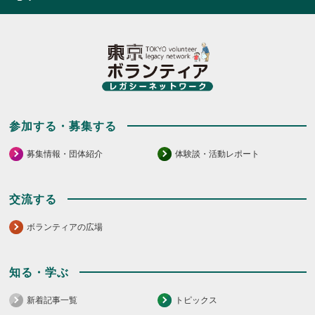
ッ
ッ
ク
ク
し
し
て
て
く
く
だ
だ
さ
さ
い。
い。
参加する・募集する
募集情報・団体紹介
体験談・活動レポート
交流する
ボランティアの広場
知る・学ぶ
新着記事一覧
トピックス