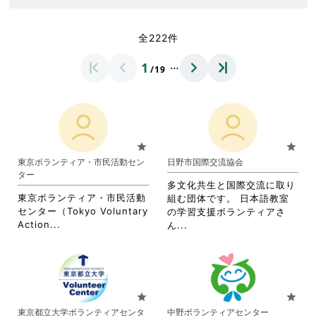
全222件
…
1
/19
star
star
東京ボランティア・市民活動セン
日野市国際交流協会
ター
多文化共生と国際交流に取り
東京ボランティア・市民活動
組む団体です。 日本語教室
センター（Tokyo Voluntary
の学習支援ボランティアさ
省
Action...
省
ん...
略
略
さ
さ
れ
れ
て
て
お
お
star
star
り
り
東京都立大学ボランティアセンタ
中野ボランティアセンター