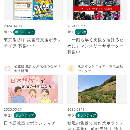
2024.04.08
2024.09.27
15
1
ボランティア
その他
東京消防庁 災害時支援ボラン
「一刻も早く支援を届けるた
テイア 募集中！
めに」マンスリーサポーター
募集中
公益財団法人 東京都つながり
東京ボランティア・市民活動
創生財団
センター
2025.03.27
2025.09.13
27
0
ボランティア
ボランティア
日本語教室でボランティア
秘境の集落で農作業ボランテ
ィア募集(一般社団法人 遠山