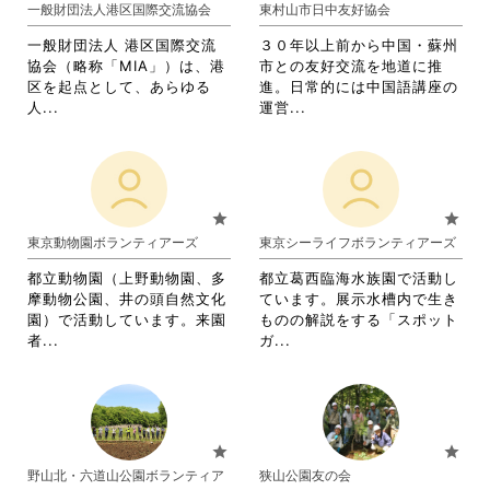
一般財団法人港区国際交流協会
東村山市日中友好協会
リ
ッ
ま
ッ
ク
す。
一般財団法人 港区国際交流
３０年以上前から中国・蘇州
ク
し
詳
協会（略称「MIA」）は、港
市との友好交流を地道に推
し
て
細
区を起点として、あらゆる
進。日常的には中国語講座の
て
く
を
省
省
人...
運営...
く
だ
閲
略
略
だ
さ
覧
さ
さ
さ
い。
す
れ
れ
い。
る
て
て
に
お
お
star
star
は
り
り
東京動物園ボランティアーズ
東京シーライフボランティアーズ
ク
ま
ま
リ
す。
す。
都立動物園（上野動物園、多
都立葛西臨海水族園で活動し
ッ
詳
詳
摩動物公園、井の頭自然文化
ています。展示水槽内で生き
ク
細
細
園）で活動しています。来園
ものの解説をする「スポット
し
を
を
省
省
者...
ガ...
て
閲
閲
略
略
く
覧
覧
さ
さ
だ
す
す
れ
れ
さ
る
る
て
て
い。
に
に
お
お
star
star
は
は
り
り
野山北・六道山公園ボランティア
狭山公園友の会
ク
ク
ま
ま