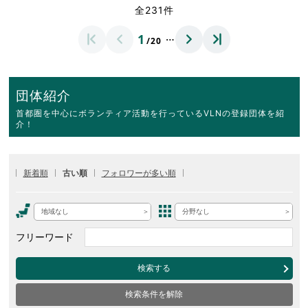
全231件
…
1
/20
団体紹介
首都圏を中心にボランティア活動を行っているVLNの登録団体を紹
介！
新着順
古い順
フォロワーが多い順
地域なし
分野なし
フリーワード
検索する
検索条件を解除