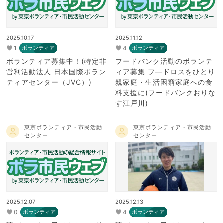
2025.10.17
2025.11.12
1
4
ボランティア
ボランティア
ボランティア募集中！(特定非
フードバンク活動のボランテ
営利活動法人 日本国際ボラン
ィア募集 フ―ドロスをひとり
ティアセンター（JVC）)
親家庭・生活困窮家庭への食
料支援に(フードバンクおりな
す江戸川)
東京ボランティア・市民活動
東京ボランティア・市民活動
センター
センター
2025.12.07
2025.12.13
0
4
ボランティア
ボランティア