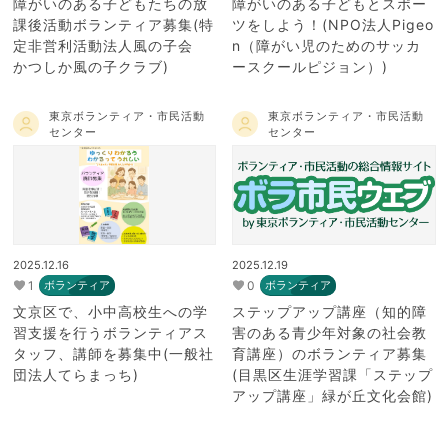
障がいのある子どもたちの放
障がいのある子どもとスポー
課後活動ボランティア募集(特
ツをしよう！(NPO法人Pigeo
定非営利活動法人風の子会
n（障がい児のためのサッカ
かつしか風の子クラブ)
ースクールピジョン）)
東京ボランティア・市民活動
東京ボランティア・市民活動
センター
センター
2025.12.16
2025.12.19
1
0
ボランティア
ボランティア
文京区で、小中高校生への学
ステップアップ講座（知的障
習支援を行うボランティアス
害のある青少年対象の社会教
タッフ、講師を募集中(一般社
育講座）のボランティア募集
団法人てらまっち)
(目黒区生涯学習課「ステップ
アップ講座」緑が丘文化会館)