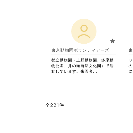
略
覧
さ
す
れ
る
て
に
お
は
り
ク
ま
リ
star
す。
ッ
詳
ク
東京動物園ボランティアーズ
東
細
し
を
て
都立動物園（上野動物園、多摩動
３
閲
く
物公園、井の頭自然文化園）で活
の
覧
だ
省
動しています。来園者...
に
す
さ
略
る
い。
さ
に
れ
は
て
ク
お
全221件
リ
り
ッ
ま
ク
す。
し
詳
て
細
く