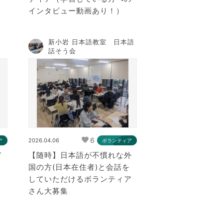
インタビュー動画あり！）
新小岩 日本語教室 日本語
話そう会
6
2026.04.06
ア
ボランティア
ド
【随時】日本語が不慣れな外
国の方(日本在住者)と会話を
していただけるボランティア
さん大募集