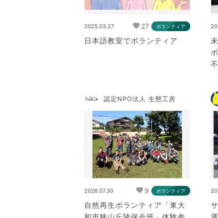
27
2025.03.27
20
ボランティア
日本語教室でボランティア
未
認定NPO法人 生態工房
9
2026.07.30
20
ボランティア
自然再生ボランティア「東大
サ
和市狭山丘陵保全班」体験参
運