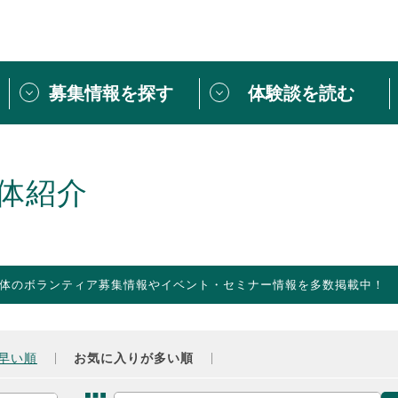
募集情報を探す
体験談を読む
団体紹介
[団体] 活動レ
VLNカフェ
読み物記事
体紹介
をしたい方は
「個人ユーザー登録」
・
ボランティアを募集した
トピックス
スペシャルインタ
シーネットワークとは
ボランティアは
体のボランティア募集情報やイベント・セミナー情報を多数掲載中！
ボランティアはじ
きること
ボランティアで
活動のヒント
あなたにぴった
早い順
お気に入りが多い順