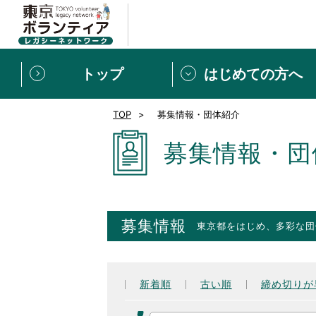
トップ
はじめての方へ
TOP
募集情報・団体紹介
募集情報
[個人] 体験談
ボランティアの広場
新着記事一覧
募集情報・団
新規登録
ボランティア
東京ボランティアレガ
募集情報
東京都をはじめ、多彩な団
もっと知りたい！VLNでで
新着順
古い順
締め切りが