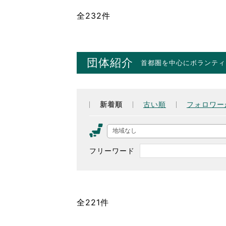
全232件
団体紹介
首都圏を中心にボランティ
新着順
古い順
フォロワー
地域なし
フリーワード
全221件