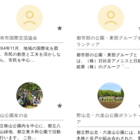
star
s
布市国際交流協会
都市部の公園・東部グループ
ランティア
994年11月、地域の国際化を図
、市民の創意と工夫を活かしな
都市部の公園・東部グループと
省
ら、市民を中心...
は、（株）日比谷アメニスと日
略
省
総業（株）のグループ「...
さ
略
れ
さ
て
れ
お
て
り
お
ま
り
star
s
す。
ま
詳
す。
山公園友の会
野山北・六道山公園ボランテ
細
詳
ア
を
立狭山公園内を中心に、都立八
細
閲
山緑地、都立東大和公園で活動
を
都立野山北・六道山公園には、
覧
省
行います。 ご自...
閲
木林と谷戸が組み合わされた、