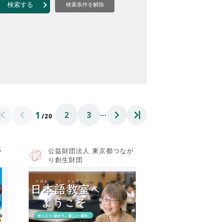
なのVOICE
検索する
検索条件を解除
連ニュース（外部記事）
きるボランティア
…
1
2
3
/20
ラ
公益財団法人 東京都つなが
り創生財団