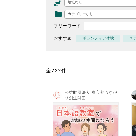
地域なし
東京2020大会の軌跡
カテゴリーなし
シティキャスト
VLNポイントとは
フリーワード
おもてなし語学ボランティ
おすすめ
ボランティア体験
ス
全232件
公益財団法人 東京都つなが
り創生財団