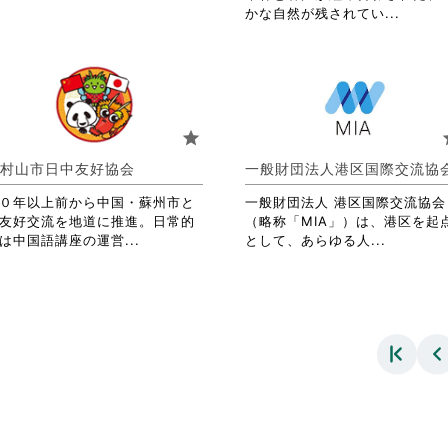
す
略
覧
省
かな自然が残されてい...
る
さ
す
略
に
れ
る
さ
は
て
に
れ
ク
お
は
て
リ
り
ク
お
ッ
ま
リ
り
star
s
ク
す。
ッ
ま
し
詳
ク
す。
村山市日中友好協会
一般財団法人港区国際交流協
て
細
し
詳
く
を
て
０年以上前から中国・蘇州市と
一般財団法人 港区国際交流協会
細
だ
閲
く
友好交流を地道に推進。日常的
（略称「MIA」）は、港区を起
を
さ
覧
省
省
だ
は中国語講座の運営...
として、あらゆる人...
閲
い。
す
略
略
さ
覧
る
さ
さ
い。
す
に
れ
れ
る
は
て
て
に
ク
お
お
は
リ
り
り
ク
ッ
ま
ま
リ
ク
す。
す。
ッ
し
詳
詳
ク
て
細
細
し
く