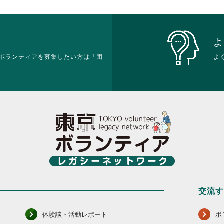
を
を
て
だ
閲
閲
く
さ
覧
覧
だ
い。
す
す
さ
る
る
い。
よ
に
に
ボランティアを募集したい方は「団
は
は
よ
ク
ク
リ
リ
ッ
ッ
ク
ク
し
し
て
て
く
く
だ
だ
さ
さ
い。
い。
交流
体験談・活動レポート
ボ