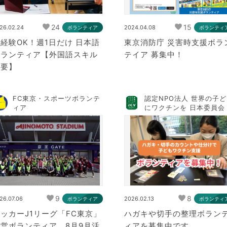
24
15
26.02.24
2024.04.08
ボランティア
ボランティ
経験OK！週1日だけ 日本語
東京消防庁 災害時支援ボラ
ボランティア【外国語スキル
テイア 募集中！
不要】
FC東京・スポーツボランテ
認定NPO法人 世界の子
ィア
にワクチンを 日本委員会
9
8
26.07.06
2026.02.13
ボランティア
ボランティ
ッカーJ1リーグ「FC東京」
ハガキや切手の整理ボラン
営ボランティア 8月9月活
ィアを募集中です