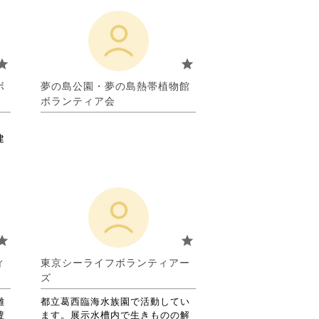
tar
star
ボ
夢の島公園・夢の島熱帯植物館
ボランティア会
建
tar
star
ィ
東京シーライフボランティアー
ズ
雑
都立葛西臨海水族園で活動してい
豊
ます。展示水槽内で生きものの解