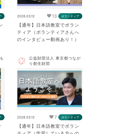
13
2026.03.12
ア
ボランティア
ン
【通年】日本語教室でボラン
ティア（ボランティアさんへ
のインタビュー動画あり！）
ども
公益財団法人 東京都つなが
り創生財団
7
2026.03.12
ア
ボランティア
テ
【通年】日本語教室でボラン
ティア（学習している方への