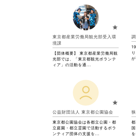
star
東京都産業労働局観光部受入環
調
境課
1
り
【団体概要】 東京都産業労働局観
が
光部では、「東京都観光ボランテ
省
ィア」の活動を通...
略
さ
れ
て
お
り
star
ま
す。
公益財団法人 東京都公園協会
狭
詳
東京都公園協会は各都立公園・都
細
都
立庭園・都立霊園で活動するボラ
を
国
省
ンティア団体の支援を...
閲
を