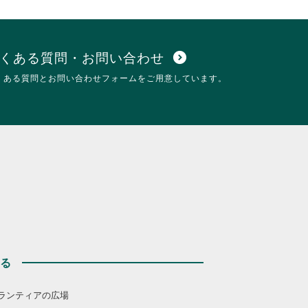
て
細
く
を
だ
閲
さ
覧
い。
す
くある質問・お問い合わせ
expand_circle_down
る
くある質問とお問い合わせフォームをご用意しています。
に
は
ク
リ
ッ
ク
し
て
く
だ
さ
い。
する
ランティアの広場