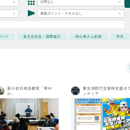
ボランティア みん
分野なし
ボランティア関
募集ポイント・スキルなし
中高生が参加で
ア
ポーツ
多文化共生・国際協力
初心者さん歓迎
学生
新小岩日本語教室「華や
東京消防庁災害時支援ボ
か」
ンティア