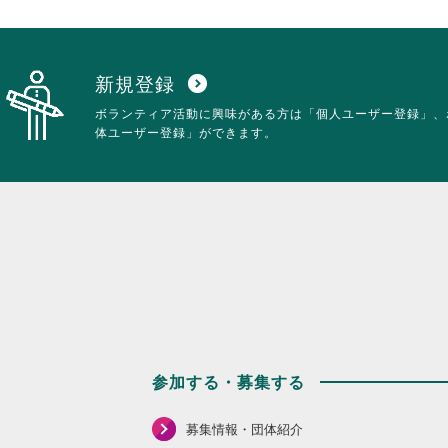
を
だ
閲
さ
覧
い。
す
る
新規登録
expand_circle_down
に
ボランティア活動に興味がある方は「個人ユーザー登録」、
は
体ユーザー登録」ができます。
ク
リ
ッ
ク
し
て
く
だ
さ
い。
参加する・募集する
募集情報・団体紹介