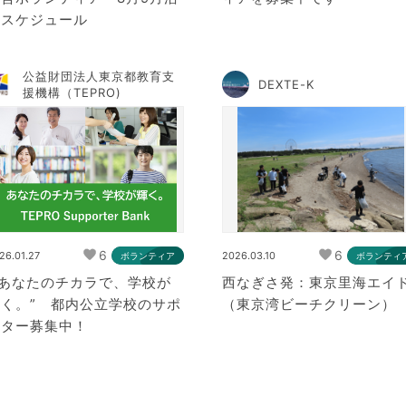
動スケジュール
公益財団法人東京都教育支
DEXTE-K
援機構（TEPRO)
6
6
26.01.27
2026.03.10
ボランティア
ボランティ
 あなたのチカラで、学校が
西なぎさ発：東京里海エイ
輝く。” 都内公立学校のサポ
（東京湾ビーチクリーン）
ーター募集中！