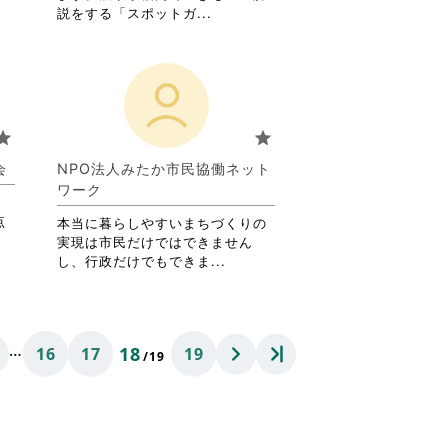
省
説をする「スポットガ...
略
さ
れ
て
お
り
tar
star
ま
す。
会
NPO法人みたか市民協働ネット
詳
ワーク
細
点
を
本当に暮らしやすいまちづくりの
閲
実現は市民だけではできません
覧
省
し、行政だけでもできま...
す
略
る
さ
に
れ
は
て
…
18
16
17
19
ク
お
/19
リ
り
ッ
ま
ク
す。
し
詳