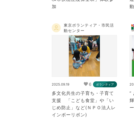
加
東京ボランティア・市民活
動センター
6
2025.09.19
20
ボランティア
多文化共生の子育ち・子育て
”
支援 「こども食堂」や「い
じめ防止」など(ＮＰＯ法人レ
インボーリボン)