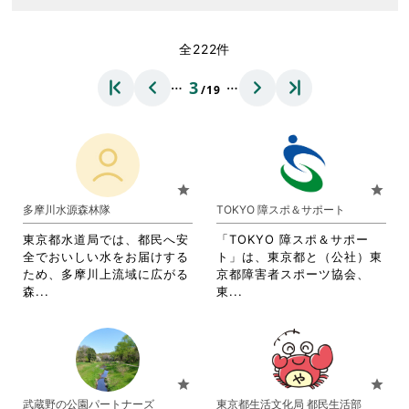
全222件
…
…
3
/19
star
star
多摩川水源森林隊
TOKYO 障スポ＆サポート
東京都水道局では、都民へ安
「TOKYO 障スポ＆サポー
全でおいしい水をお届けする
ト」は、東京都と（公社）東
ため、多摩川上流域に広がる
京都障害者スポーツ協会、
省
省
森...
東...
略
略
さ
さ
れ
れ
て
て
お
お
star
star
り
り
武蔵野の公園パートナーズ
東京都生活文化局 都民生活部