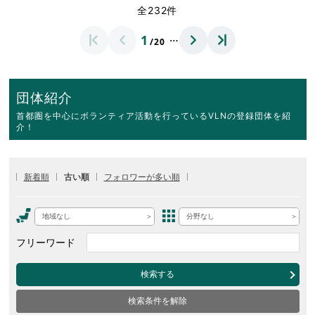
全232件
…
1
/20
団体紹介
首都圏を中心にボランティア活動を行っているVLNの登録団体を紹
介！
新着順
古い順
フォロワーが多い順
地域なし
分野なし
フリーワード
検索する
検索条件を解除