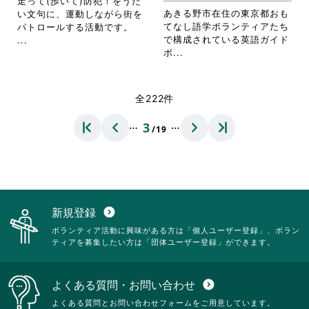
走って(歩いて)防犯！をうた
ッ
ッ
詳
あきる野市在住の東京都おも
い文句に、運動しながら街を
ク
ク
細
てなし語学ボランティアたち
パトロールする活動です。
し
し
を
省
で構成されている英語ガイド
...
て
て
閲
省
略
ボ...
く
く
覧
略
さ
だ
だ
す
さ
れ
さ
さ
る
れ
て
全222件
い。
い。
に
て
お
は
お
り
…
…
3
ク
/19
り
ま
リ
ま
す。
ッ
す。
詳
ク
詳
細
し
細
を
て
を
閲
く
閲
覧
新規登録
expand_circle_down
だ
覧
す
ボランティア活動に興味がある方は「個人ユーザー登録」、ボラン
さ
す
る
ティアを募集したい方は「団体ユーザー登録」ができます。
い。
る
に
に
は
は
ク
よくある質問・お問い合わせ
expand_circle_down
ク
リ
リ
ッ
よくある質問とお問い合わせフォームをご用意しています。