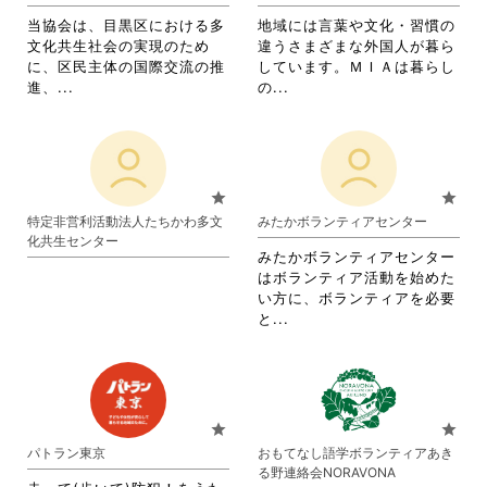
す。
ッ
ッ
詳
当協会は、目黒区における多
地域には言葉や文化・習慣の
ク
ク
細
文化共生社会の実現のため
違うさまざまな外国人が暮ら
し
し
を
に、区民主体の国際交流の推
しています。ＭＩＡは暮らし
て
て
閲
省
省
進、...
の...
く
く
覧
略
略
だ
だ
す
さ
さ
さ
さ
る
れ
れ
い。
い。
に
て
て
は
お
お
star
star
ク
り
り
特定非営利活動法人たちかわ多文
みたかボランティアセンター
リ
ま
ま
化共生センター
ッ
す。
す。
みたかボランティアセンター
ク
詳
詳
はボランティア活動を始めた
し
細
細
い方に、ボランティアを必要
て
を
を
省
と...
く
閲
閲
略
だ
覧
覧
さ
さ
す
す
れ
い。
る
る
て
に
に
お
star
star
は
は
り
パトラン東京
おもてなし語学ボランティアあき
ク
ク
ま
る野連絡会NORAVONA
リ
リ
す。