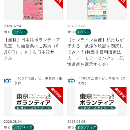
2026.07.24
2026.07.22
0
0
イベント
イベント
【無料】日本語ボランティア
【オンライン開催】私たちが
教室「対面授業のご案内（8
伝える 被爆体験記を朗読し
月8日）」さくら日本語サー
てみよう(特定非営利活動法
クル
人 ノーモア・ヒバクシャ記
憶遺産を継承する会)
「100年活躍ナビ」事務局（東
「100年活躍ナビ」事務局（東
京都）
京都）
締切間近
締切間近
2026.08.04
2026.08.05
0
0
ボランティア
ボランティア