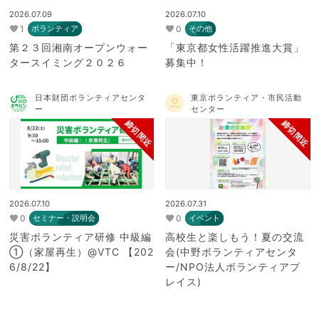
2026.07.09
2026.07.10
1
0
ボランティア
その他
第２３回湘南オープンウォー
「東京都女性活躍推進大賞」
タースイミング２０２６
募集中！
日本財団ボランティアセンタ
東京ボランティア・市民活動
ー
センター
締切間近
締切間近
2026.07.10
2026.07.31
0
0
セミナー・説明会
イベント
災害ボランティア研修 中級編
高校生と楽しもう！夏の交流
①（家屋再生）@VTC 【202
会(中野ボランティアセンタ
6/8/22】
ー/NPO法人ボランティアプ
レイス)