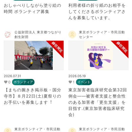
おしゃべりしながら塗り絵の
利用者様の折り紙のお相手を
時間 ボランティア募集
してくださるボランティアさ
んを募集しています。
公益財団法人 東京都つながり
東京ボランティア・市民活動
創生財団
センター
締切間近
締切間近
2026.07.31
2026.05.19
0
1
ボランティア
イベント
【まちの腕きき掲示板・国分
東京加害者臨床研究会第32回
寺市】８月22日(⼟)夏祭りの
例会――被害者支援と整合性
お⼿伝いを募集します︕
のある加害者「更生支援」を
目指す.(東京加害者臨床研究
会)
東京ボランティア・市民活動
東京ボランティア・市民活動