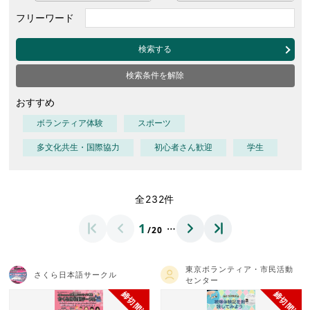
フリーワード
検索する
検索条件を解除
おすすめ
ボランティア体験
スポーツ
多文化共生・国際協力
初心者さん歓迎
学生
全232件
…
1
/20
東京ボランティア・市民活動
さくら日本語サークル
センター
締切間近
締切間近