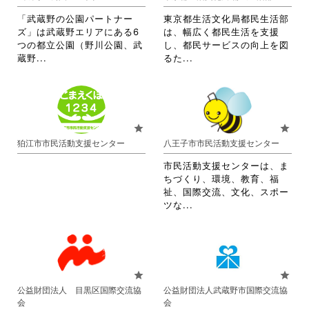
ま
ま
す。
す。
「武蔵野の公園パートナー
東京都生活文化局都民生活部
詳
詳
ズ」は武蔵野エリアにある6
は、幅広く都民生活を支援
細
細
つの都立公園（野川公園、武
し、都民サービスの向上を図
を
を
省
省
蔵野...
るた...
閲
閲
略
略
覧
覧
さ
さ
す
す
れ
れ
る
る
て
て
に
に
お
お
star
star
は
は
り
り
狛江市市民活動支援センター
八王子市市民活動支援センター
ク
ク
ま
ま
リ
リ
す。
す。
市民活動支援センターは、ま
ッ
ッ
詳
詳
ちづくり、環境、教育、福
ク
ク
細
細
祉、国際交流、文化、スポー
し
し
を
を
省
ツな...
て
て
閲
閲
略
く
く
覧
覧
さ
だ
だ
す
す
れ
さ
さ
る
る
て
い。
い。
に
に
お
star
star
は
は
り
公益財団法人 目黒区国際交流協
公益財団法人武蔵野市国際交流協
ク
ク
ま
会
会
リ
リ