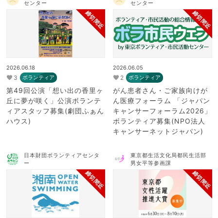
センター
センター
締切間近
締切間近
2026.06.18
2026.06.05
3
2
ボランティア
ボランティア
第49回公演「想い出の香里ヶ
がん患者さん・ご家族向けが
丘に夢が咲く」公演ボランテ
ん医療フォーラム 「ジャパン
ィアスタッフ募集(劇団ふぁん
キャンサーフォーラム2026」
ハウス)
ボランティア募集(NPO法人
キャンサーネットジャパン)
日本財団ボランティアセンタ
東京都生活文化局都民生活部
ー
男女平等参画課
締切間近
締切間近