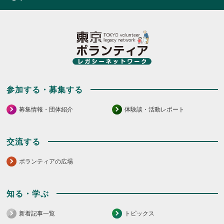
ッ
ク
ク
し
し
て
て
く
く
だ
だ
さ
さ
い。
い。
参加する・募集する
募集情報・団体紹介
体験談・活動レポート
交流する
ボランティアの広場
知る・学ぶ
新着記事一覧
トピックス