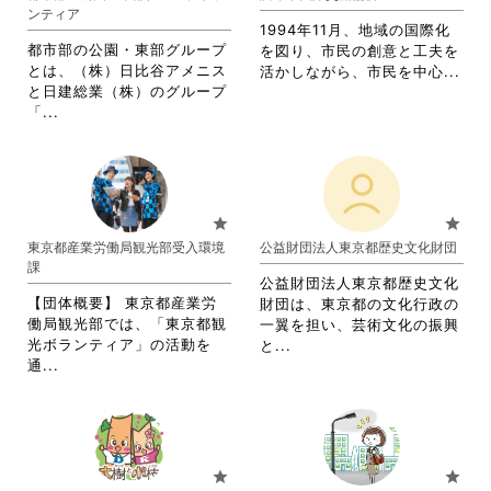
ま
ンティア
す。
1994年11月、地域の国際化
詳
都市部の公園・東部グループ
を図り、市民の創意と工夫を
細
とは、（株）日比谷アメニス
省
活かしながら、市民を中心...
を
と日建総業（株）のグループ
略
閲
省
「...
さ
覧
略
れ
す
さ
て
る
れ
お
に
て
り
は
お
ま
star
star
ク
り
す。
東京都産業労働局観光部受入環境
公益財団法人東京都歴史文化財団
リ
ま
詳
課
ッ
す。
細
公益財団法人東京都歴史文化
ク
詳
を
【団体概要】 東京都産業労
財団は、東京都の文化行政の
し
細
閲
働局観光部では、「東京都観
一翼を担い、芸術文化の振興
て
を
覧
光ボランティア」の活動を
省
と...
く
閲
す
省
通...
略
だ
覧
る
略
さ
さ
す
に
さ
れ
い。
る
は
れ
て
に
ク
て
お
は
リ
お
り
star
star
ク
ッ
り
ま