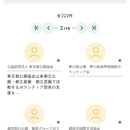
全222件
…
…
2
/19
star
star
公益財団法人 東京都公園協会
夢の島公園・夢の島熱帯植物館ボ
ランティア会
東京都公園協会は各都立公
園・都立庭園・都立霊園で活
動するボランティア団体の支
省
援を...
略
さ
れ
て
お
star
star
り
都市部の公園・東部グループボラ
調布市国際交流協会