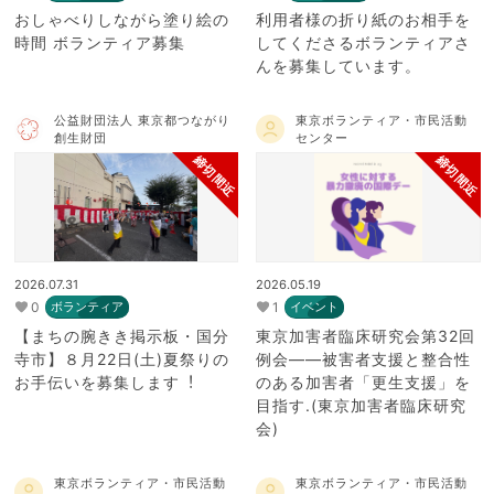
おしゃべりしながら塗り絵の
利用者様の折り紙のお相手を
時間 ボランティア募集
してくださるボランティアさ
んを募集しています。
公益財団法人 東京都つながり
東京ボランティア・市民活動
創生財団
センター
締切間近
締切間近
2026.07.31
2026.05.19
0
1
ボランティア
イベント
【まちの腕きき掲示板・国分
東京加害者臨床研究会第32回
寺市】８月22日(⼟)夏祭りの
例会――被害者支援と整合性
お⼿伝いを募集します︕
のある加害者「更生支援」を
目指す.(東京加害者臨床研究
会)
東京ボランティア・市民活動
東京ボランティア・市民活動