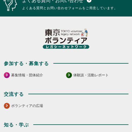
よくある質問・お問い合わせ
expand_circle_down
ク
リ
よくある質問とお問い合わせフォームをご用意しています。
ッ
ク
し
て
く
だ
さ
い。
参加する・募集する
募集情報・団体紹介
体験談・活動レポート
交流する
ボランティアの広場
知る・学ぶ