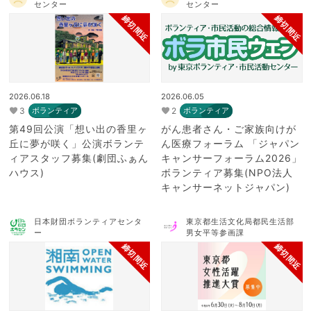
センター
センター
締切間近
締切間近
2026.06.18
2026.06.05
3
2
ボランティア
ボランティア
第49回公演「想い出の香里ヶ
がん患者さん・ご家族向けが
丘に夢が咲く」公演ボランテ
ん医療フォーラム 「ジャパン
ィアスタッフ募集(劇団ふぁん
キャンサーフォーラム2026」
ハウス)
ボランティア募集(NPO法人
キャンサーネットジャパン)
日本財団ボランティアセンタ
東京都生活文化局都民生活部
ー
男女平等参画課
締切間近
締切間近