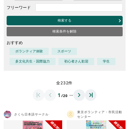
フリーワード
検索する
検索条件を解除
おすすめ
ボランティア体験
スポーツ
多文化共生・国際協力
初心者さん歓迎
学生
全232件
…
1
/20
東京ボランティア・市民活動
さくら日本語サークル
センター
締切間近
締切間近