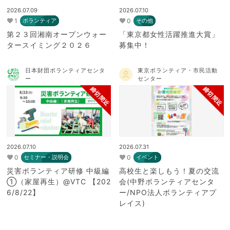
2026.07.09
2026.07.10
1
0
ボランティア
その他
第２３回湘南オープンウォー
「東京都女性活躍推進大賞」
タースイミング２０２６
募集中！
日本財団ボランティアセンタ
東京ボランティア・市民活動
ー
センター
締切間近
締切間近
2026.07.10
2026.07.31
0
0
セミナー・説明会
イベント
災害ボランティア研修 中級編
高校生と楽しもう！夏の交流
①（家屋再生）@VTC 【202
会(中野ボランティアセンタ
6/8/22】
ー/NPO法人ボランティアプ
レイス)