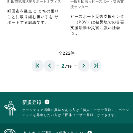
町田市地域活動サポートオフィス
一般社団法人ピースボート災害支
ク
リ
ま
援センター
リ
ッ
す。
町田市を拠点に まちの困り
ッ
ク
詳
ピースボート災害支援センタ
ごとに取り組む担い手を サ
ク
し
細
ー（PBV）は被災地での災害
ポートする組織です。
し
て
を
支援活動や災害に強い社会
て
く
閲
省
づ...
く
だ
覧
略
だ
さ
す
さ
さ
い。
る
れ
全222件
い。
に
て
は
お
…
…
2
ク
/19
り
リ
ま
ッ
す。
ク
詳
し
細
て
を
く
閲
新規登録
expand_circle_down
だ
覧
ボランティア活動に興味がある方は「個人ユーザー登録」、ボラン
さ
す
ティアを募集したい方は「団体ユーザー登録」ができます。
い。
る
に
は