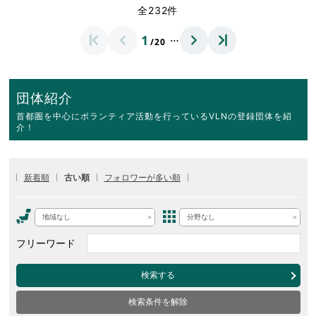
全232件
…
1
/20
団体紹介
首都圏を中心にボランティア活動を行っているVLNの登録団体を紹
介！
新着順
古い順
フォロワーが多い順
地域なし
分野なし
フリーワード
検索する
検索条件を解除