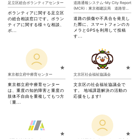
足立区総合ボランティアセンター
道路通報システム-My City Report
リ
ク
ま
す。
(MCR)：東京都建設局 道路管理
ッ
し
す。
詳
ボランティアに関する足立区
部
ク
て
詳
細
道路の損傷や不具合を発見し
の総合相談窓口です。ボラン
し
く
細
を
た際に、スマートフォンのカ
ティアに関する様々な相談、
て
だ
を
閲
省
メラとGPSを利用して投稿
ボ...
く
さ
閲
覧
省
略
す...
だ
い。
覧
す
略
さ
さ
す
る
さ
れ
い。
る
に
れ
て
に
は
て
お
は
ク
お
り
star
star
ク
リ
り
ま
東京都立府中療育センター
文京区社会福祉協議会
リ
ッ
ま
す。
ッ
ク
す。
詳
東京都立府中療育センター
文京区の社会福祉協議会で
ク
し
詳
細
は、重度の知的障害と重度の
す。 地域課題解決の活動の
し
て
細
を
肢体不自由を重複してもつ方
応援をします!
て
く
を
閲
省
〔重...
く
だ
閲
覧
略
だ
さ
覧
す
さ
さ
い。
す
る
れ
い。
る
に
て
に
は
お
star
star
は
ク
り