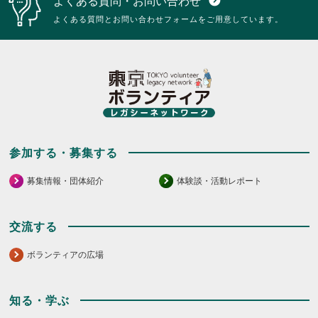
よくある質問・お問い合わせ
expand_circle_down
ク
ク
リ
リ
よくある質問とお問い合わせフォームをご用意しています。
ッ
ッ
ク
ク
し
し
て
て
く
く
だ
だ
さ
さ
い。
い。
参加する・募集する
募集情報・団体紹介
体験談・活動レポート
交流する
ボランティアの広場
知る・学ぶ