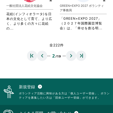
star
star
ク
リ
り
一般社団法人花絵文化協会
GREEN×EXPO 2027 ボランティ
リ
ッ
ま
ア事務局
ッ
ク
す。
花絵(インフィオラータ)を日
ク
し
詳
「GREEN×EXPO 2027」
本の文化として育て、より広
し
て
細
（２０２７年国際園芸博覧
く、より多くの方々に花絵
て
く
を
省
省
会）は、「幸せを創る明...
の...
く
だ
閲
略
略
だ
さ
覧
さ
さ
さ
い。
す
れ
れ
全222件
い。
る
て
て
に
お
お
…
…
2
は
/19
り
り
ク
ま
ま
リ
す。
す。
ッ
詳
詳
ク
細
細
し
を
を
て
閲
閲
新規登録
expand_circle_down
く
覧
覧
ボランティア活動に興味がある方は「個人ユーザー登録」、ボラン
だ
す
す
ティアを募集したい方は「団体ユーザー登録」ができます。
さ
る
る
い。
に
に
は
は