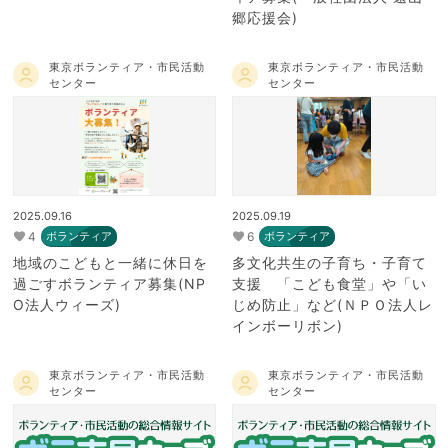
郷応援会)
東京ボランティア・市民活動
東京ボランティア・市民活動
センター
センター
2025.09.16
2025.09.19
4
6
ボランティア
ボランティア
地域のこどもと一緒に休日を
多文化共生の子育ち・子育て
過ごすボランティア募集(NP
支援 「こども食堂」や「い
O法人ウィーズ)
じめ防止」など(ＮＰＯ法人レ
インボーリボン)
東京ボランティア・市民活動
東京ボランティア・市民活動
センター
センター