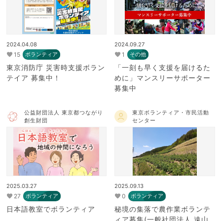
2024.04.08
2024.09.27
15
1
ボランティア
その他
東京消防庁 災害時支援ボラン
「一刻も早く支援を届けるた
テイア 募集中！
めに」マンスリーサポーター
募集中
公益財団法人 東京都つながり
東京ボランティア・市民活動
創生財団
センター
2025.03.27
2025.09.13
27
0
ボランティア
ボランティア
日本語教室でボランティア
秘境の集落で農作業ボランテ
ィア募集(一般社団法人 遠山