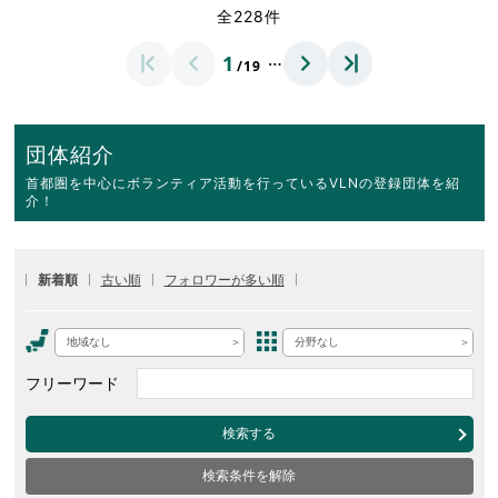
全228件
…
1
/19
団体紹介
首都圏を中心にボランティア活動を行っているVLNの登録団体を紹
介！
新着順
古い順
フォロワーが多い順
地域なし
分野なし
フリーワード
検索する
検索条件を解除