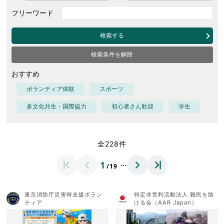
フリーワード
検索する
検索条件を解除
おすすめ
ボランティア体験
スポーツ
多文化共生・国際協力
初心者さん歓迎
学生
全228件
…
1
/19
東京消防庁災害時支援ボラン
特定非営利活動法人 難民を助
ティア
ける会（AAR Japan）