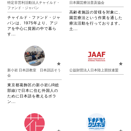
特定非営利活動法人チャイルド・
日本園芸療法普及協会
リ
ッ
ま
す。
ファンド・ジャパン
ッ
ク
す。
詳
高齢者施設の皆様を対象に、
ク
し
詳
細
チャイルド・ファンド・ジャ
園芸療法という作業を通した
し
て
細
を
パンは、1975年より、アジ
療法活動を行っております。
て
く
を
閲
アを中心に貧困の中で暮ら
省
土...
く
だ
閲
覧
省
す...
略
だ
さ
覧
す
略
さ
さ
い。
す
る
さ
れ
い。
る
に
れ
て
に
は
て
お
は
ク
お
り
star
star
ク
リ
り
ま
新小岩 日本語教室 日本語話そう
公益財団法人日本陸上競技連盟
リ
ッ
ま
す。
会
ッ
ク
す。
詳
ク
し
詳
細
東京都葛飾区の新小岩(JR総
し
て
細
を
部線)で日本に住む外国人の
て
く
を
閲
ために日本語を教えるボラ
く
だ
閲
覧
省
ン...
だ
さ
覧
す
略
さ
い。
す
る
さ
い。
る
に
れ
に
は
て
は
ク
お