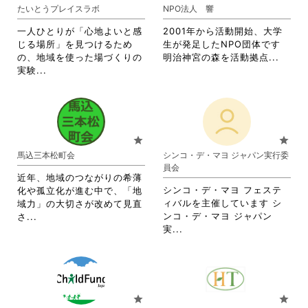
ま
り
たいとうプレイスラボ
NPO法人 響
す。
ま
詳
す。
一人ひとりが「心地よいと感
2001年から活動開始、大学
細
詳
じる場所」を見つけるため
生が発足したNPO団体です
を
細
省
の、地域を使った場づくりの
明治神宮の森を活動拠点...
閲
を
省
略
実験...
覧
閲
略
さ
す
覧
さ
れ
る
す
れ
て
に
る
て
お
は
に
お
り
star
star
ク
は
り
ま
馬込三本松町会
シンコ・デ・マヨ ジャパン実行委
リ
ク
ま
す。
員会
ッ
リ
す。
詳
近年、地域のつながりの希薄
ク
ッ
詳
細
シンコ・デ・マヨ フェステ
化や孤立化が進む中で、「地
し
ク
細
を
ィバルを主催しています シ
域力」の大切さが改めて見直
て
し
を
閲
省
ンコ・デ・マヨ ジャパン
さ...
く
て
閲
覧
省
略
実...
だ
く
覧
す
略
さ
さ
だ
す
る
さ
れ
い。
さ
る
に
れ
て
い。
に
は
て
お
は
ク
お
り
star
star
ク
リ
り
ま