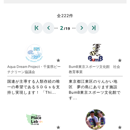
全222件
…
…
2
/19
star
star
Aqua Dream Project・千葉県ビー
BumB東京スポーツ文化館 社会
チクリーン協議会
教育事業
国連が主導する人類存続の唯
東京都江東区のりんかい地
一の希望であるＳＤＧｓを支
区 夢の島にあります施設
省
持し実現します！ 「Thi...
BumB東京スポーツ文化館で
略
省
す...
さ
略
れ
さ
て
れ
お
て
り
お
star
star