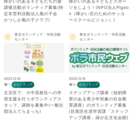
障がいのある子どもたちの放
障がいのある子どもとスポー
課後活動ボランティア募集(特
ツをしよう！(NPO法人Pigeo
定非営利活動法人風の子会
n（障がい児のためのサッカ
かつしか風の子クラブ)
ースクールピジョン）)
東京ボランティア・市民活動
東京ボランティア・市民活動
センター
センター
2025.12.16
2025.12.19
1
0
ボランティア
ボランティア
文京区で、小中高校生への学
ステップアップ講座（知的障
習支援を行うボランティアス
害のある青少年対象の社会教
タッフ、講師を募集中(一般社
育講座）のボランティア募集
団法人てらまっち)
(目黒区生涯学習課「ステップ
アップ講座」緑が丘文化会館)