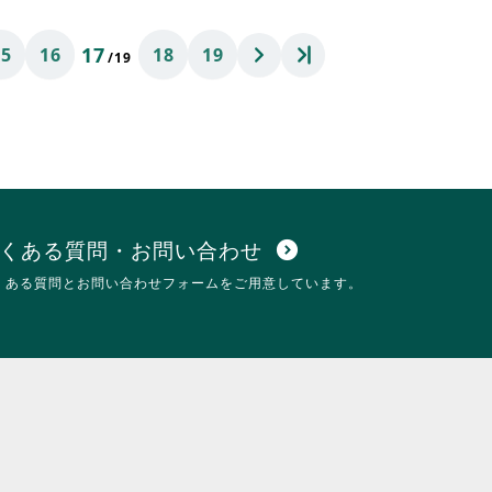
て
お
17
15
16
18
19
り
/19
ま
す。
詳
細
を
閲
覧
す
る
くある質問・お問い合わせ
expand_circle_down
に
くある質問とお問い合わせフォームをご用意しています。
は
ク
リ
ッ
ク
し
て
く
だ
さ