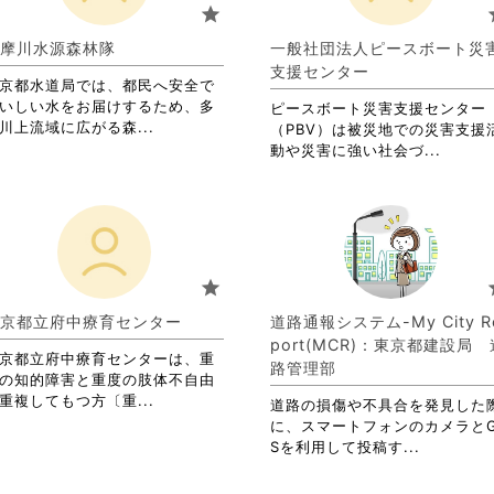
り
star
s
ま
す。
摩川水源森林隊
一般社団法人ピースボート災
詳
支援センター
京都水道局では、都民へ安全で
細
いしい水をお届けするため、多
を
ピースボート災害支援センター
省
川上流域に広がる森...
閲
（PBV）は被災地での災害支援
略
覧
省
動や災害に強い社会づ...
さ
す
略
れ
る
さ
て
に
れ
お
は
て
り
ク
お
ま
リ
り
star
s
す。
ッ
ま
詳
ク
す。
京都立府中療育センター
道路通報システム-My City R
細
し
詳
port(MCR)：東京都建設局 
を
て
京都立府中療育センターは、重
細
路管理部
閲
く
の知的障害と重度の肢体不自由
を
覧
省
だ
重複してもつ方〔重...
閲
道路の損傷や不具合を発見した
す
略
さ
覧
に、スマートフォンのカメラとG
る
さ
い。
す
省
Sを利用して投稿す...
に
れ
る
略
は
て
に
さ