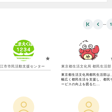
…
star
s
江市市民活動支援センター
東京都生活文化局 都民生活部
東京都生活文化局都民生活部は
幅広く都民生活を支援し、都民
省
ービスの向上を図るた...
略
さ
れ
て
お