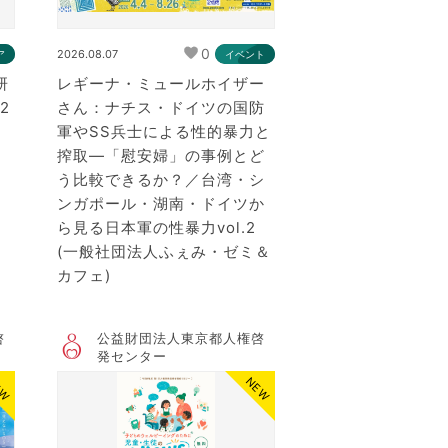
0
2026.08.07
ア
イベント
研
レギーナ・ミュールホイザー
2
さん：ナチス・ドイツの国防
軍やSS兵士による性的暴力と
搾取―「慰安婦」の事例とど
う比較できるか？／台湾・シ
ンガポール・湖南・ドイツか
ら見る日本軍の性暴力vol.2
(一般社団法人ふぇみ・ゼミ＆
カフェ)
啓
公益財団法人東京都人権啓
発センター
EW
NEW