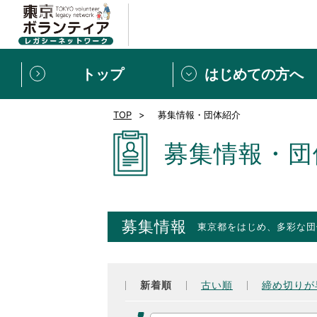
トップ
はじめての方へ
TOP
募集情報・団体紹介
募集情報
[個人] 体験談
ボランティアの広場
新着記事一覧
募集情報・団
新規登録
ボランティア
東京ボランティアレガ
募集情報
東京都をはじめ、多彩な団
もっと知りたい！VLNでで
新着順
古い順
締め切りが