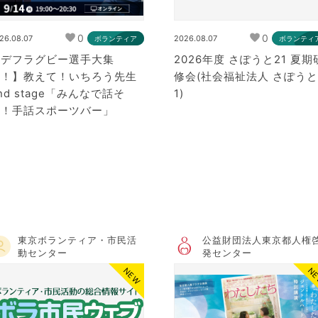
0
0
26.08.07
2026.08.07
ボランティア
ボランティ
【デフラグビー選手大集
2026年度 さぽうと21 夏期
合！】教えて！いちろう先生
修会(社会福祉法人 さぽうと
nd stage「みんなで話そ
1)
う！手話スポーツバー」
東京ボランティア・市民活
公益財団法人東京都人権
動センター
発センター
NEW
N