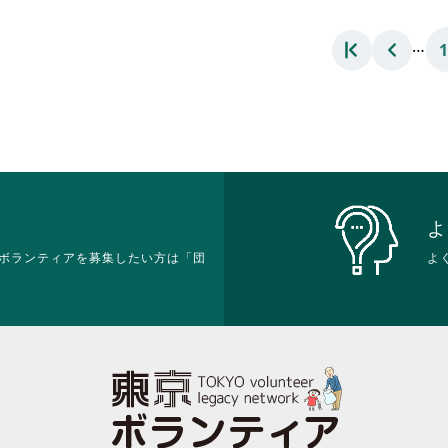
ク
お
は
れ
リ
り
ク
て
…
ッ
ま
リ
お
ク
す。
ッ
り
し
詳
ク
ま
て
細
し
す。
く
を
て
詳
だ
閲
く
細
さ
覧
だ
を
い。
す
さ
閲
る
い。
覧
に
す
よ
は
る
ク
ボランティアを募集したい方は「団
よ
に
リ
は
ッ
ク
ク
リ
し
ッ
て
ク
く
し
だ
て
さ
く
い。
だ