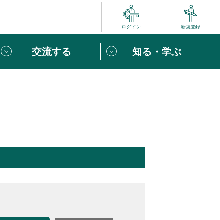
ログイン
新規登録
交流する
知る・学ぶ
ポート
い方は
「団体ユーザー登録」
へ！
ビュー
じめての方へ
めの一歩
心がけたい６つのこと
りなボランティアをチェック！