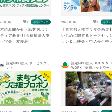
0
0
26.08.07
2026.08.07
ボランティア
イベン
絵本読み聞かせ・紙芝居ボラ
【東京都人権プラザ企画展
ンティア募集(社会福祉法人友
いじめに関するトークセッ
十字会 友愛荘)
ョン＆上映会＜申込受付中
認定NPO法人 サービスグラ
認定NPO法人 JUON NE
ント
WORK（樹恩ネットワー
ク）
NEW
N