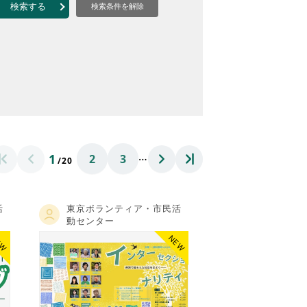
なのVOICE
検索する
検索条件を解除
連ニュース（外部記事）
きるボランティア
…
1
2
3
/20
活
東京ボランティア・市民活
動センター
EW
NEW