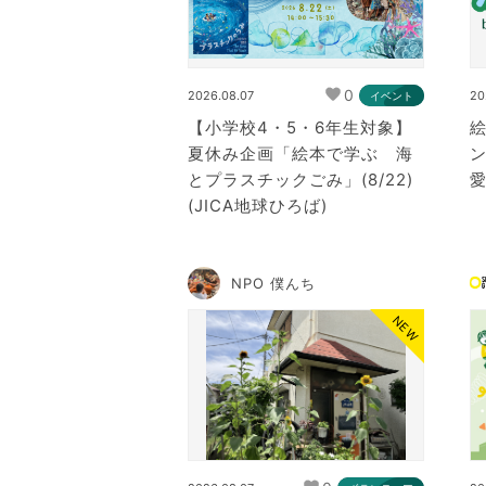
0
2026.08.07
20
イベント
【小学校4・5・6年生対象】
夏休み企画「絵本で学ぶ 海
とプラスチックごみ」(8/22)
愛
(JICA地球ひろば)
NPO 僕んち
NEW