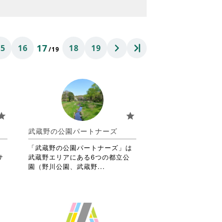
17
15
16
18
19
/19
tar
star
武蔵野の公園パートナーズ
、
「武蔵野の公園パートナーズ」は
サ
武蔵野エリアにある6つの都立公
省
園（野川公園、武蔵野...
略
さ
れ
て
お