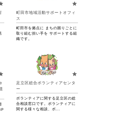
り
tar
star
ま
す。
害
町田市地域活動サポートオフィ
詳
ス
細
を
町田市を拠点に まちの困りごとに
閲
活
取り組む担い手を サポートする組
覧
織です。
す
る
に
は
ク
リ
tar
star
ッ
ク
e
足立区総合ボランティアセンタ
し
道
ー
て
く
ボランティアに関する足立区の総
だ
合相談窓口です。ボランティアに
際
さ
省
関する様々な相談、ボ...
P
い。
略
さ
れ