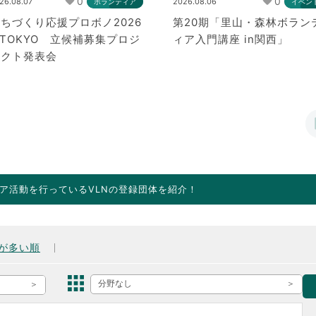
0
0
26.08.07
2026.08.06
ボランティア
イベン
ちづくり応援プロボノ2026
第20期「里山・森林ボラン
nTOKYO 立候補募集プロジ
ィア入門講座 in関西」
ェクト発表会
ア活動を行っているVLNの登録団体を紹介！
が多い順
分野なし