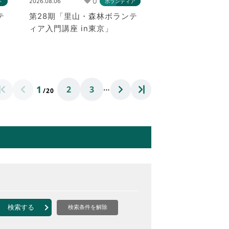
0
2026.08.06
ト
ボランティア
テ
第28期「里山・森林ボランテ
ィア入門講座 in東京」
…
1
2
3
/20
検索する
検索条件を解除