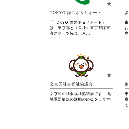
り
star
ま
す。
TOKYO 障スポ＆サポート
多
詳
「TOKYO 障スポ＆サポート」
細
東
は、東京都と（公社）東京都障害
を
お
省
者スポーツ協会、東...
閲
摩
略
覧
さ
す
れ
る
て
に
お
は
り
ク
ま
リ
star
す。
ッ
詳
ク
文京区社会福祉協議会
東
細
し
を
て
文京区の社会福祉協議会です。 地
東
閲
く
域課題解決の活動の応援をします!
度
覧
だ
を
す
さ
る
い。
に
は