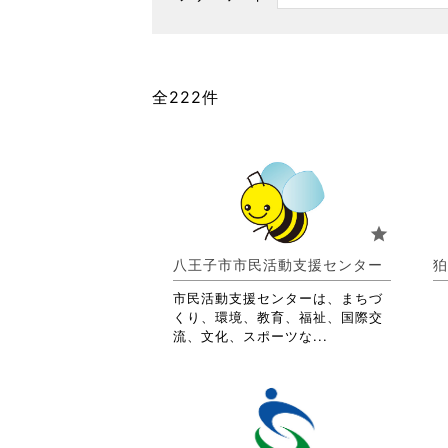
全222件
star
八王子市市民活動支援センター
狛
市民活動支援センターは、まちづ
くり、環境、教育、福祉、国際交
省
流、文化、スポーツな...
略
さ
れ
て
お