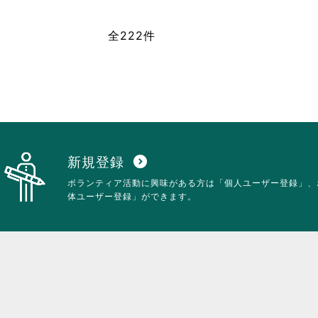
ク
リ
ッ
全222件
ク
し
て
く
だ
さ
い。
新規登録
expand_circle_down
ボランティア活動に興味がある方は「個人ユーザー登録」、
体ユーザー登録」ができます。