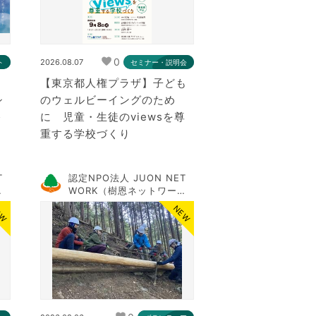
0
2026.08.07
ト
セミナー・説明会
】
【東京都人権プラザ】子ども
シ
のウェルビーイングのため
＞
に 児童・生徒のviewsを尊
重する学校づくり
T
認定NPO法人 JUON NET
WORK（樹恩ネットワー
ク）
EW
NEW