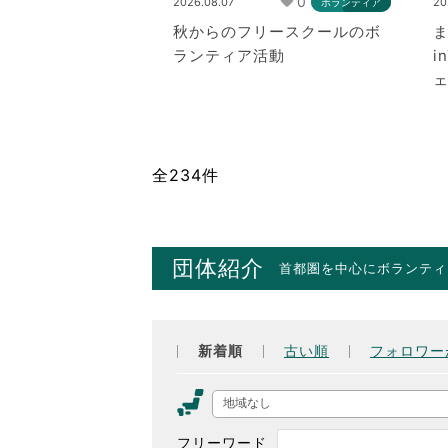
0
2026.08.07
20
ボランティア
秋からのフリースクールのボ
ま
ランティア活動
i
全234件
団体紹介
首都圏を中心にボランティ
新着順
古い順
フォロワー
地域なし
フリーワード