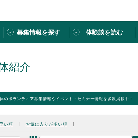
募集情報を探す
体験談を読む
団体紹介
[団体] 活動レ
VLNカフェ
読み物記事
体紹介
をしたい方は
「個人ユーザー登録」
・
ボランティアを募集した
トピックス
スペシャルインタ
シーネットワークとは
ボランティアは
体のボランティア募集情報やイベント・セミナー情報を多数掲載中！
ボランティアはじ
きること
ボランティアで
活動のヒント
あなたにぴった
早い順
お気に入りが多い順