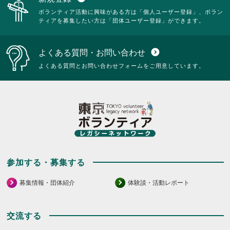
だ
さ
覧
ボランティア活動に興味がある方は「個人ユーザー登録」、ボラン
さ
い。
す
ティアを募集したい方は「団体ユーザー登録」ができます。
い。
る
に
は
よくある質問・お問い合わせ
expand_circle_down
ク
リ
よくある質問とお問い合わせフォームをご用意しています。
ッ
ク
し
て
く
だ
さ
い。
参加する・募集する
募集情報・団体紹介
体験談・活動レポート
交流する