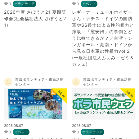
0
0
ボランティア
イベント
2026年度 さぽうと21 夏期研
レギーナ・ミュールホイザー
修会(社会福祉法人 さぽうと2
さん：ナチス・ドイツの国防
1)
軍やSS兵士による性的暴力と
搾取―「慰安婦」の事例とど
う比較できるか？／台湾・シ
ンガポール・湖南・ドイツか
ら見る日本軍の性暴力vol.2
(一般社団法人ふぇみ・ゼミ＆
カフェ)
東京ボランティア・市民活動
東京ボランティア・市民活動
センター
センター
NEW
NEW
2026.08.07
2026.08.07
0
0
イベント
ボランティア