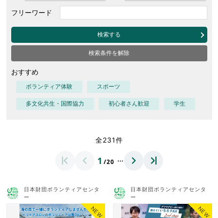
フリーワード
検索する
検索条件を解除
おすすめ
ボランティア体験
スポーツ
多文化共生・国際協力
初心者さん歓迎
学生
全231件
…
1
/20
日本財団ボランティアセンタ
日本財団ボランティアセンタ
ー
ー
NEW
NEW