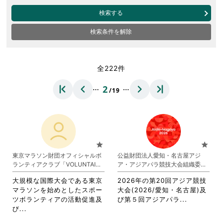
検索する
検索条件を解除
全222件
…
…
2
/19
star
star
東京マラソン財団オフィシャルボ
公益財団法人愛知・名古屋アジ
ランティアクラブ「VOLUNTAINE
ア・アジアパラ競技大会組織委員
R」
会
大規模な国際大会である東京
2026年の第20回アジア競技
マラソンを始めとしたスポー
大会(2026/愛知・名古屋)及
省
ツボランティアの活動促進及
び第５回アジアパラ...
省
略
び...
略
さ