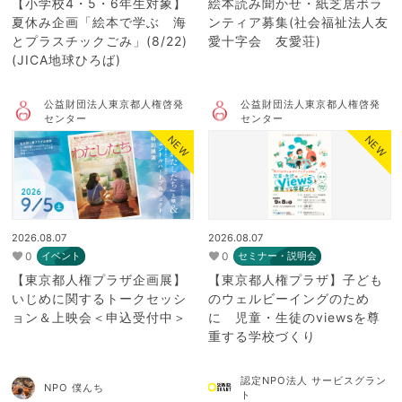
【小学校4・5・6年生対象】
絵本読み聞かせ・紙芝居ボラ
夏休み企画「絵本で学ぶ 海
ンティア募集(社会福祉法人友
とプラスチックごみ」(8/22)
愛十字会 友愛荘)
(JICA地球ひろば)
公益財団法人東京都人権啓発
公益財団法人東京都人権啓発
センター
センター
NEW
NEW
2026.08.07
2026.08.07
0
0
イベント
セミナー・説明会
【東京都人権プラザ企画展】
【東京都人権プラザ】子ども
いじめに関するトークセッシ
のウェルビーイングのため
ョン＆上映会＜申込受付中＞
に 児童・生徒のviewsを尊
重する学校づくり
認定NPO法人 サービスグラン
NPO 僕んち
ト