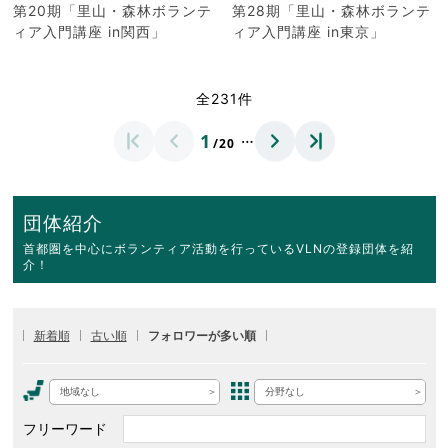
第20期「里山・森林ボランテ
第28期「里山・森林ボランテ
ィア入門講座 in関西」
ィア入門講座 in東京」
全231件
…
1
/20
団体紹介
首都圏を中心にボランティア活動を行っているVLNの登録団体を紹
介！
新着順
古い順
フォロワーが多い順
地域なし
分野なし
フリーワード