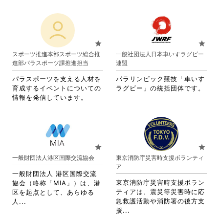
覧
す
略
略
さ
い。
す
る
さ
さ
い。
る
に
れ
れ
に
は
て
て
は
ク
お
お
star
star
ク
リ
り
り
スポーツ推進本部スポーツ総合推
一般社団法人日本車いすラグビー
リ
ッ
ま
ま
進部パラスポーツ課推進担当
連盟
ッ
ク
す。
す。
ク
し
詳
詳
パラスポーツを支える人材を
パラリンピック競技「車いす
し
て
細
細
育成するイベントについての
ラグビー」の統括団体です。
て
く
を
を
情報を発信しています。
く
だ
閲
閲
だ
さ
覧
覧
さ
い。
す
す
い。
る
る
に
に
star
star
は
は
一般財団法人港区国際交流協会
東京消防庁災害時支援ボランティ
ク
ク
ア
リ
リ
一般財団法人 港区国際交流
ッ
ッ
東京消防庁災害時支援ボラン
協会（略称「MIA」）は、港
ク
ク
ティアは、震災等災害時に応
区を起点として、あらゆる
し
し
省
急救護活動や消防署の後方支
人...
て
て
省
略
援...
く
く