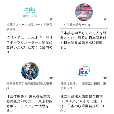
さ
れ
れ
て
て
お
お
り
star
star
り
ま
渋谷区スポーツボランティア運営
さくら日本語サークル
ま
す。
事務局
す。
詳
日本語を学習している人を対
詳
細
渋谷区では、これまで「渋谷
象とした、現役の日本語教師
細
を
スポーツサポーター」制度に
や日本語養成講座420時間
を
閲
登録いただいた方々に区内の
省
を...
閲
覧
省
ス...
略
覧
す
略
さ
す
る
さ
れ
る
に
れ
て
に
は
て
お
は
ク
お
り
star
star
ク
リ
り
ま
東京都産業労働局観光部受入環境
独立行政法人 国際協力機構 東
リ
ッ
ま
す。
課
京センター
ッ
ク
す。
詳
ク
し
詳
細
【団体概要】 東京都産業労
独立行政法人国際協力機構
し
て
細
を
働局観光部では、「東京都観
（JICA／ジャイカ（注））
て
く
を
閲
光ボランティア」の活動を
は、日本の政府開発援助（O
く
だ
閲
覧
省
省
通...
D...
だ
さ