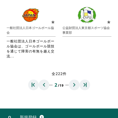
略
さ
だ
だ
さ
れ
さ
さ
れ
て
い。
い。
て
お
お
り
star
star
り
ま
一般社団法人日本ゴールボール協
公益財団法人東京都スポーツ協会
ま
す。
会
事業部
す。
詳
詳
細
一般社団法人日本ゴールボー
細
を
ル協会は、ゴールボール競技
を
閲
を通じて障害の有無を越え交
閲
覧
省
流...
覧
す
略
す
る
さ
る
に
れ
全222件
に
は
て
は
ク
お
…
…
2
ク
リ
/19
り
リ
ッ
ま
ッ
ク
す。
ク
し
詳
し
て
細
て
く
を
く
だ
閲
新規登録
expand_circle_down