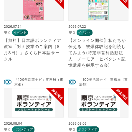
2026.07.24
2026.07.22
0
0
イベント
イベント
【無料】日本語ボランティア
【オンライン開催】私たちが
教室「対面授業のご案内（8
伝える 被爆体験記を朗読し
月8日）」さくら日本語サー
てみよう(特定非営利活動法
クル
人 ノーモア・ヒバクシャ記
憶遺産を継承する会)
「100年活躍ナビ」事務局（東
「100年活躍ナビ」事務局（東
京都）
京都）
締切間近
締切間近
2026.08.04
2026.08.05
0
0
ボランティア
ボランティア