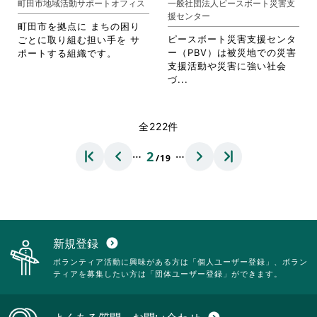
町田市地域活動サポートオフィス
一般社団法人ピースボート災害支
ク
リ
ま
援センター
リ
ッ
す。
町田市を拠点に まちの困り
ッ
ク
詳
ピースボート災害支援センタ
ごとに取り組む担い手を サ
ク
し
細
ー（PBV）は被災地での災害
ポートする組織です。
し
て
を
支援活動や災害に強い社会
て
く
閲
省
づ...
く
だ
覧
略
だ
さ
す
さ
さ
い。
る
れ
全222件
い。
に
て
は
お
…
…
2
ク
/19
り
リ
ま
ッ
す。
ク
詳
し
細
て
を
く
閲
新規登録
expand_circle_down
だ
覧
ボランティア活動に興味がある方は「個人ユーザー登録」、ボラン
さ
す
ティアを募集したい方は「団体ユーザー登録」ができます。
い。
る
に
は