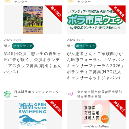
センター
センター
締切間近
締切間近
2026.06.18
2026.06.05
3
2
ボランティア
ボランティア
第49回公演「想い出の香里ヶ
がん患者さん・ご家族向けが
丘に夢が咲く」公演ボランテ
ん医療フォーラム 「ジャパン
ィアスタッフ募集(劇団ふぁん
キャンサーフォーラム2026」
ハウス)
ボランティア募集(NPO法人
キャンサーネットジャパン)
日本財団ボランティアセンタ
東京都生活文化局都民生活部
ー
男女平等参画課
締切間近
締切間近