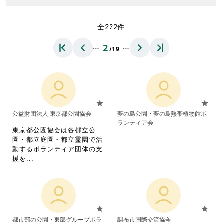
全222件
…
…
2
/19
star
star
公益財団法人 東京都公園協会
夢の島公園・夢の島熱帯植物館ボ
ランティア会
東京都公園協会は各都立公
園・都立庭園・都立霊園で活
動するボランティア団体の支
省
援を...
略
さ
れ
て
お
star
star
り
都市部の公園・東部グループボラ
調布市国際交流協会