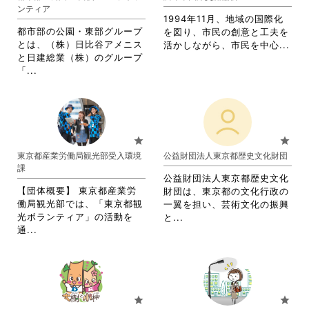
ま
ンティア
す。
1994年11月、地域の国際化
詳
都市部の公園・東部グループ
を図り、市民の創意と工夫を
細
とは、（株）日比谷アメニス
省
活かしながら、市民を中心...
を
と日建総業（株）のグループ
略
閲
省
「...
さ
覧
略
れ
す
さ
て
る
れ
お
に
て
り
は
お
ま
star
star
ク
り
す。
東京都産業労働局観光部受入環境
公益財団法人東京都歴史文化財団
リ
ま
詳
課
ッ
す。
細
公益財団法人東京都歴史文化
ク
詳
を
【団体概要】 東京都産業労
財団は、東京都の文化行政の
し
細
閲
働局観光部では、「東京都観
一翼を担い、芸術文化の振興
て
を
覧
光ボランティア」の活動を
省
と...
く
閲
す
省
通...
略
だ
覧
る
略
さ
さ
す
に
さ
れ
い。
る
は
れ
て
に
ク
て
お
は
リ
お
り
star
star
ク
ッ
り
ま