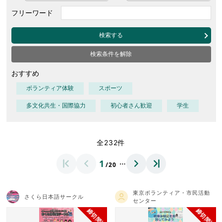
フリーワード
検索する
検索条件を解除
おすすめ
ボランティア体験
スポーツ
多文化共生・国際協力
初心者さん歓迎
学生
全232件
…
1
/20
東京ボランティア・市民活動
さくら日本語サークル
センター
締切間近
締切間近