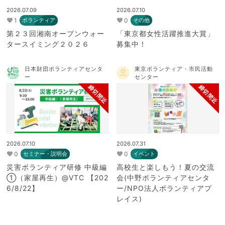
2026.07.09
2026.07.10
1
0
ボランティア
その他
第２３回湘南オープンウォー
「東京都女性活躍推進大賞」
タースイミング２０２６
募集中！
日本財団ボランティアセンタ
東京ボランティア・市民活動
ー
センター
締切間近
締切間近
2026.07.10
2026.07.31
0
0
セミナー・説明会
イベント
災害ボランティア研修 中級編
高校生と楽しもう！夏の交流
①（家屋再生）@VTC 【202
会(中野ボランティアセンタ
6/8/22】
ー/NPO法人ボランティアプ
レイス)