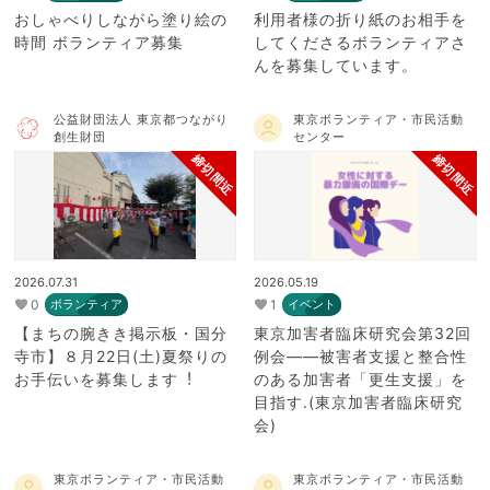
おしゃべりしながら塗り絵の
利用者様の折り紙のお相手を
時間 ボランティア募集
してくださるボランティアさ
んを募集しています。
公益財団法人 東京都つながり
東京ボランティア・市民活動
創生財団
センター
締切間近
締切間近
2026.07.31
2026.05.19
0
1
ボランティア
イベント
【まちの腕きき掲示板・国分
東京加害者臨床研究会第32回
寺市】８月22日(⼟)夏祭りの
例会――被害者支援と整合性
お⼿伝いを募集します︕
のある加害者「更生支援」を
目指す.(東京加害者臨床研究
会)
東京ボランティア・市民活動
東京ボランティア・市民活動