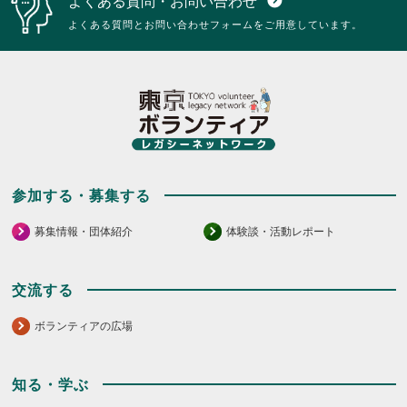
よくある質問・お問い合わせ
expand_circle_down
ク
リ
よくある質問とお問い合わせフォームをご用意しています。
ッ
ク
し
て
く
だ
さ
い。
参加する・募集する
募集情報・団体紹介
体験談・活動レポート
交流する
ボランティアの広場
知る・学ぶ