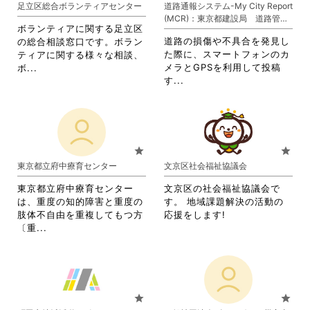
足立区総合ボランティアセンター
道路通報システム-My City Report
リ
ク
ま
す。
(MCR)：東京都建設局 道路管理
ッ
し
す。
詳
ボランティアに関する足立区
部
ク
て
詳
細
道路の損傷や不具合を発見し
の総合相談窓口です。ボラン
し
く
細
を
た際に、スマートフォンのカ
ティアに関する様々な相談、
て
だ
を
閲
省
メラとGPSを利用して投稿
ボ...
く
さ
閲
覧
省
略
す...
だ
い。
覧
す
略
さ
さ
す
る
さ
れ
い。
る
に
れ
て
に
は
て
お
は
ク
お
り
star
star
ク
リ
り
ま
東京都立府中療育センター
文京区社会福祉協議会
リ
ッ
ま
す。
ッ
ク
す。
詳
東京都立府中療育センター
文京区の社会福祉協議会で
ク
し
詳
細
は、重度の知的障害と重度の
す。 地域課題解決の活動の
し
て
細
を
肢体不自由を重複してもつ方
応援をします!
て
く
を
閲
省
〔重...
く
だ
閲
覧
略
だ
さ
覧
す
さ
さ
い。
す
る
れ
い。
る
に
て
に
は
お
star
star
は
ク
り