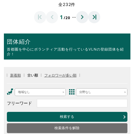
全232件
…
1
/20
団体紹介
首都圏を中心にボランティア活動を行っているVLNの登録団体を紹
介！
新着順
古い順
フォロワーが多い順
地域なし
分野なし
フリーワード
検索する
検索条件を解除