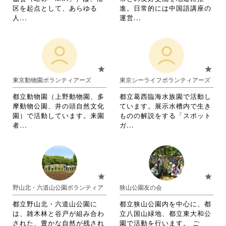
し
て
細
区を起点として、あらゆる
進。日常的には中国語講座の
て
く
を
省
省
人...
運営...
く
だ
閲
略
略
だ
さ
覧
さ
さ
さ
い。
す
れ
れ
い。
る
て
て
に
お
お
star
star
は
り
り
東京動物園ボランティアーズ
東京シーライフボランティアーズ
ク
ま
ま
リ
す。
す。
都立動物園（上野動物園、多
都立葛西臨海水族園で活動し
ッ
詳
詳
摩動物公園、井の頭自然文化
ています。展示水槽内で生き
ク
細
細
園）で活動しています。来園
ものの解説をする「スポット
し
を
を
省
省
者...
ガ...
て
閲
閲
略
略
く
覧
覧
さ
さ
だ
す
す
れ
れ
さ
る
る
て
て
い。
に
に
お
お
star
star
は
は
り
り
野山北・六道山公園ボランティア
狭山公園友の会
ク
ク
ま
ま
リ
リ
す。
す。
都立野山北・六道山公園に
都立狭山公園内を中心に、都
ッ
ッ
詳
詳
は、雑木林と谷戸が組み合わ
立八国山緑地、都立東大和公
ク
ク
細
細
された、豊かな自然が残され
園で活動を行います。 ご