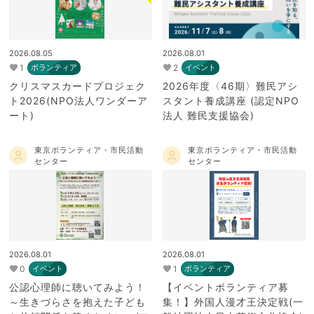
2026.08.05
2026.08.01
1
2
ボランティア
イベント
クリスマスカードプロジェク
2026年度〈46期〉難民アシ
ト2026(NPO法人ワンダーア
スタント養成講座 (認定NPO
ート)
法人 難民支援協会)
東京ボランティア・市民活動
東京ボランティア・市民活動
センター
センター
2026.08.01
2026.08.01
0
1
イベント
ボランティア
公認心理師に聴いてみよう！
【イベントボランティア募
～生きづらさを抱えた子ども
集！】外国人漫才王決定戦(一