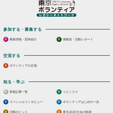
て
て
く
く
だ
だ
さ
さ
い。
い。
参加する・募集する
募集情報・団体紹介
体験談・活動レポート
交流する
ボランティアの広場
知る・学ぶ
新着記事一覧
トピックス
スペシャルインタビュー
ボランティアはじめの一歩
活動のヒント
東京2020大会の軌跡