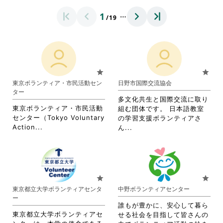
…
1
/19
star
star
東京ボランティア・市民活動セン
日野市国際交流協会
ター
多文化共生と国際交流に取り
東京ボランティア・市民活動
組む団体です。 日本語教室
センター（Tokyo Voluntary
の学習支援ボランティアさ
省
Action...
省
ん...
略
略
さ
さ
れ
れ
て
て
お
お
star
star
り
り
東京都立大学ボランティアセンタ
中野ボランティアセンター
ま
ま
ー
す。
す。
誰もが豊かに、安心して暮ら
詳
詳
東京都立大学ボランティアセ
せる社会を目指して皆さんの
細
細