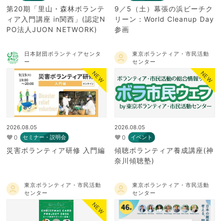
第20期「里山・森林ボランテ
9／5（土）幕張の浜ビーチク
ィア入門講座 in関西」(認定N
リーン：World Cleanup Day
PO法人JUON NETWORK)
参画
日本財団ボランティアセンタ
東京ボランティア・市民活動
ー
センター
NEW
NEW
2026.08.05
2026.08.05
0
0
セミナー・説明会
イベント
災害ボランティア研修 入門編
傾聴ボランティア養成講座(神
奈川傾聴塾)
東京ボランティア・市民活動
東京ボランティア・市民活動
センター
センター
NEW