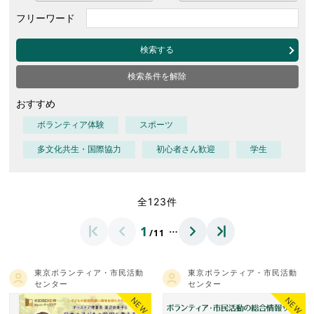
フリーワード
検索する
検索条件を解除
おすすめ
ボランティア体験
スポーツ
多文化共生・国際協力
初心者さん歓迎
学生
全123件
…
1
/11
東京ボランティア・市民活動
東京ボランティア・市民活動
センター
センター
NEW
NEW