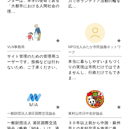
ンターは、本学の使命である
力でボランティア活動の輪を
を
を
「大都市における人間社会の
省
広...
閲
閲
省
理...
略
覧
覧
略
さ
す
す
さ
れ
る
る
れ
て
に
に
て
お
は
は
お
り
star
star
ク
ク
り
ま
VLN事務局
NPO法人みたか市民協働ネットワ
リ
リ
ま
す。
ーク
ッ
ッ
す。
詳
サイト管理のための管理用ユ
ク
ク
詳
細
本当に暮らしやすいまちづく
ーザーです。投稿などは行わ
し
し
細
を
りの実現は市民だけではでき
ないため、ご了承ください。
て
て
を
閲
ませんし、行政だけでもでき
く
く
閲
覧
省
ま...
だ
だ
覧
す
略
さ
さ
す
る
さ
い。
い。
る
に
れ
に
は
て
は
ク
お
star
star
ク
リ
り
一般財団法人港区国際交流協会
東村山市日中友好協会
リ
ッ
ま
ッ
ク
す。
一般財団法人 港区国際交流
３０年以上前から中国・蘇州
ク
し
詳
協会（略称「MIA」）は、港
市との友好交流を地道に推