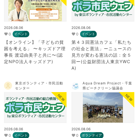
2026.08.06
2026.08.06
0
0
イベント
イベント
【オンライン】「子どもの貧
第４３回憲法カフェ「私たち
困を考える」 〜キッズドア理
の社会と憲法」ーニュースの
事長 渡辺由美子と共に〜(認
見方が変わる憲法の話：全５
定NPO法人キッズドア)
回ー(公益財団法人東京YWC
A)
東京ボランティア・市民活動
Aqua Dream Project・千葉
センター
県ビーチクリーン協議会
NEW
NEW
2026.08.06
2026.08.06
0
0
イベント
ボランティア