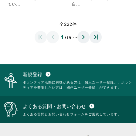
し
し
を
を
省
省
てい...
自...
て
て
閲
閲
略
略
く
く
覧
覧
さ
さ
だ
だ
す
す
れ
れ
全222件
さ
さ
る
る
て
て
い。
い。
に
に
お
お
…
1
は
は
/19
り
り
ク
ク
ま
ま
リ
リ
す。
す。
ッ
ッ
詳
詳
ク
ク
細
細
し
し
を
を
て
て
閲
閲
新規登録
expand_circle_down
く
く
覧
覧
ボランティア活動に興味がある方は「個人ユーザー登録」、ボラン
だ
だ
す
す
ティアを募集したい方は「団体ユーザー登録」ができます。
さ
さ
る
る
い。
い。
に
に
は
は
よくある質問・お問い合わせ
expand_circle_down
ク
ク
リ
リ
よくある質問とお問い合わせフォームをご用意しています。
ッ
ッ
ク
ク
し
し