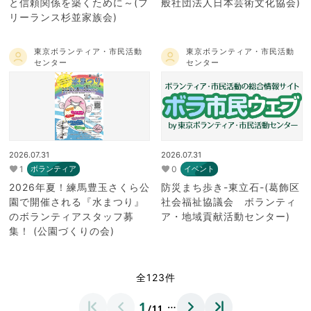
と信頼関係を築くために～(フ
般社団法人日本芸術文化協会)
リーランス杉並家族会)
東京ボランティア・市民活動
東京ボランティア・市民活動
センター
センター
2026.07.31
2026.07.31
1
0
ボランティア
イベント
2026年夏！練馬豊玉さくら公
防災まち歩き-東立石-(葛飾区
園で開催される『水まつり』
社会福祉協議会 ボランティ
のボランティアスタッフ募
ア・地域貢献活動センター)
集！ (公園づくりの会)
全123件
…
1
/11