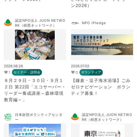
ン2026）
認定NPO法人 JUON NETWO
NPO iPledge
RK（樹恩ネットワーク）
2026.06.26
2026.07.02
1
0
セミナー・説明会
ボランティア
８月２９日・３０日・９月１
【鎌倉・逗子海水浴場】ごみ
２日 第22回「エコサーバー・
ゼロナビゲーション ボラン
リーダー養成講座～森林環境
ティア募集！
教育編～」
日本財団ボランティアセンタ
認定NPO法人 JUON NETWO
ー
RK（樹恩ネットワーク）