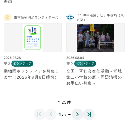
参画
「100年活躍ナビ」事務局（東
東京動物園ボランティアーズ
京都）
2026.07.28
2026.08.04
2
0
ボランティア
ボランティア
動物園ボランティアを募集し
全国一斉社会奉仕活動～稲城
ます（2026年9月8日締切）
第二小学校の庭・周辺清掃の
お手伝い募集～
全25件
…
1
/3