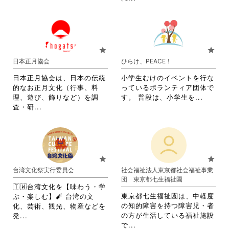
覧
す
さ
略
す
る
れ
さ
る
に
て
れ
に
は
お
て
は
ク
り
お
star
star
ク
リ
ま
り
日本正月協会
ひらけ、PEACE！
リ
ッ
す。
ま
ッ
ク
詳
す。
日本正月協会は、日本の伝統
小学生むけのイベントを行な
ク
し
細
詳
的なお正月文化（行事、料
っているボランティア団体で
し
て
を
細
省
理、遊び、飾りなど）を調
す。 普段は、小学生を...
て
く
閲
を
省
略
査・研...
く
だ
覧
閲
略
さ
だ
さ
す
覧
さ
れ
さ
い。
る
す
れ
て
い。
に
る
て
お
は
に
お
り
star
star
ク
は
り
ま
台湾文化祭実行委員会
社会福祉法人東京都社会福祉事業
リ
ク
ま
す。
団 東京都七生福祉園
ッ
リ
す。
詳
🇹🇼台湾文化を【味わう・学
ク
ッ
詳
細
東京都七生福祉園は、中軽度
ぶ・楽しむ】🧨 台湾の文
し
ク
細
を
の知的障害を持つ障害児・者
化、芸術、観光、物産などを
て
し
を
閲
省
の方が生活している福祉施設
発...
く
て
閲
覧
省
略
で...