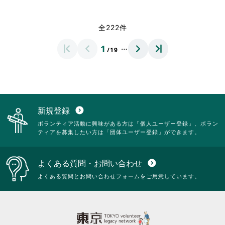
だ
す
覧
さ
略
だ
さ
る
す
れ
さ
さ
い。
に
る
て
れ
全222件
い。
は
に
お
て
ク
は
り
お
…
1
リ
ク
/19
ま
り
ッ
リ
す。
ま
ク
ッ
詳
す。
し
ク
細
詳
て
し
を
細
く
て
閲
を
だ
く
覧
閲
新規登録
expand_circle_down
さ
だ
す
覧
ボランティア活動に興味がある方は「個人ユーザー登録」、ボラン
い。
さ
る
す
ティアを募集したい方は「団体ユーザー登録」ができます。
い。
に
る
は
に
ク
は
よくある質問・お問い合わせ
expand_circle_down
リ
ク
ッ
リ
よくある質問とお問い合わせフォームをご用意しています。
ク
ッ
し
ク
て
し
く
て
だ
く