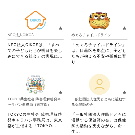
だ
く
覧
す
略
さ
さ
だ
す
る
さ
れ
い。
さ
る
に
れ
て
い。
に
は
て
お
は
ク
お
り
star
star
ク
リ
り
ま
NPO法人OIKOS
めぐろチャイルドライン
リ
ッ
ま
す。
ッ
ク
す。
詳
NPO法人OIKOSは、「すべ
「めぐろチャイルドライン」
ク
し
詳
細
ての子どもたちが明日を楽し
は、目黒区を拠点に、子ども
し
て
細
を
省
みにできる社会」の実現に...
たちが抱える不安や孤独に寄
て
く
を
閲
略
省
り...
く
だ
閲
覧
さ
略
だ
さ
覧
す
れ
さ
さ
い。
す
る
て
れ
い。
る
に
お
て
に
は
り
お
star
star
は
ク
ま
り
TOKYO共生社会 障害理解啓発キ
一般社団法人住民とともに活動す
ク
リ
す。
ま
ャラバン事務局（東京都）
る保健師の会
リ
ッ
詳
す。
ッ
ク
細
詳
TOKYO共生社会 障害理解啓
「一般社団法人住民とともに
ク
し
を
細
発キャラバン事務局は、東京
活動する保健師の会」は保健
し
て
閲
を
省
都が主催する「TOKYO...
師の活動を支えながら、命・
て
く
覧
閲
略
省
生...
く