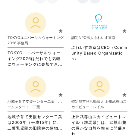
star
star
TOKYOユニバーサルウォーキング
認定NPO法人ぷれいす東京
2026 事務局
ぷれいす東京はCBO（Comm
TOKYOユニバーサルウォー
unity Based Organizatio
キング2026はだれでも気軽
省
n）...
省
にウォーキングに参加でき...
略
略
さ
さ
れ
れ
て
て
お
お
り
star
star
り
ま
地域子育て支援センター二葉 ホ
特定非営利活動法人 上州武尊山ス
ま
す。
ームスタート・二葉
カイビュートレイル
す。
詳
詳
細
地域子育て支援センター二葉
上州武尊山スカイビュートレ
細
を
は2003年（平成15年）に、
イル（群馬県）は、武尊山麓
を
閲
省
二葉乳児院の旧院舎の建物...
の豊かな自然を舞台に開催さ
閲
覧
略
省
れ...