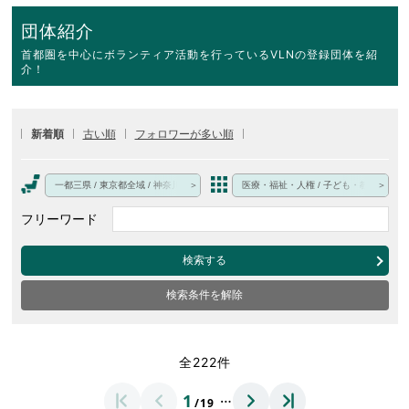
団体紹介
首都圏を中心にボランティア活動を行っているVLNの登録団体を紹
介！
新着順
古い順
フォロワーが多い順
一都三県 / 東京都全域 / 神奈川県 / 埼玉県 / 千葉県 / 一都三県以外・オンライン・その
医療・福祉・人権 / 子ども・教育 / 文化
フリーワード
検索する
検索条件を解除
全222件
…
1
/19