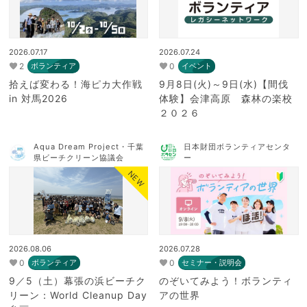
2026.07.17
2026.07.24
2
0
ボランティア
イベント
拾えば変わる！海ピカ大作戦
9月8日(火)～9日(水)【間伐
in 対馬2026
体験】会津高原 森林の楽校
２０２６
Aqua Dream Project・千葉
日本財団ボランティアセンタ
県ビーチクリーン協議会
ー
NEW
2026.08.06
2026.07.28
0
0
ボランティア
セミナー・説明会
9／5（土）幕張の浜ビーチク
のぞいてみよう！ボランティ
リーン：World Cleanup Day
アの世界