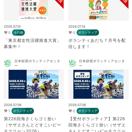
2026.07.10
2026.07.14
0
0
その他
ボランティア
「東京都女性活躍推進大賞」
ボランティあだち７月号を配
募集中！
信します！
日本財団ボランティアセンタ
日本財団ボランティアセンタ
ー
ー
2026.07.06
2026.07.06
1
0
ボランティア
ボランティア
第226回海さくらゴミ拾い
【受付ボランティア】第226
（サザエさんとどすこいビー
回海さくらゴミ拾い（サザエ
チクリーン2026）
さんとどすこいビーチクリー