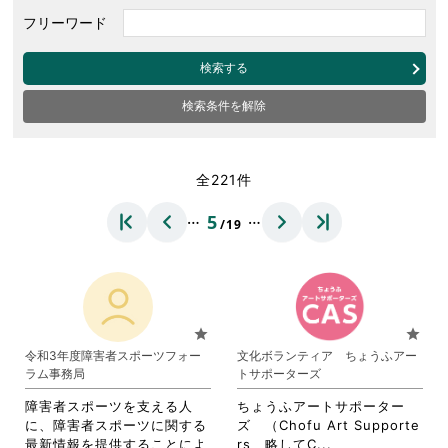
フリーワード
検索する
検索条件を解除
全221件
…
…
5
/19
star
star
令和3年度障害者スポーツフォー
文化ボランティア ちょうふアー
ラム事務局
トサポーターズ
障害者スポーツを支える人
ちょうふアートサポーター
に、障害者スポーツに関する
ズ （Chofu Art Supporte
省
最新情報を提供することによ
rs 略してC...