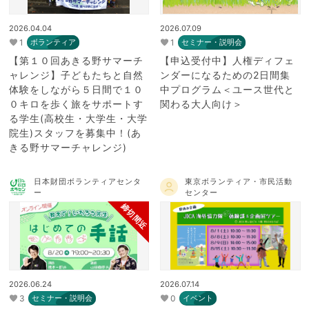
2026.04.04
2026.07.09
1
1
ボランティア
セミナー・説明会
【第１０回あきる野サマーチ
【申込受付中】人権ディフェ
ャレンジ】子どもたちと自然
ンダーになるための2日間集
体験をしながら５日間で１０
中プログラム＜ユース世代と
０キロを歩く旅をサポートす
関わる大人向け＞
る学生(高校生・大学生・大学
院生)スタッフを募集中！(あ
きる野サマーチャレンジ)
日本財団ボランティアセンタ
東京ボランティア・市民活動
ー
センター
締切間近
2026.06.24
2026.07.14
3
0
セミナー・説明会
イベント