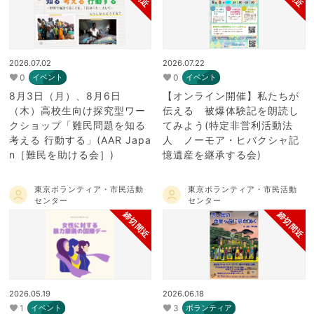
2026.07.02
2026.07.22
0
0
イベント
イベント
8月3日（月）、8月6日
【オンライン開催】私たちが
（木）高校生向け探究型ワー
伝える 被爆体験記を朗読し
クショップ「難民問題を知る
てみよう(特定非営利活動法
考える 行動する」(AAR Japa
人 ノーモア・ヒバクシャ記
n［難民を助ける会］)
憶遺産を継承する会)
東京ボランティア・市民活動
東京ボランティア・市民活動
センター
センター
締切間近
締切間近
2026.05.19
2026.06.18
1
3
イベント
ボランティア