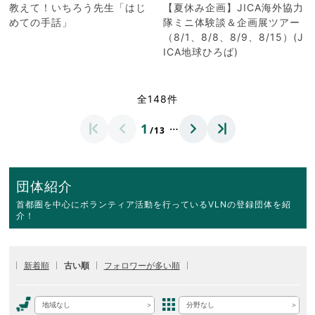
教えて！いちろう先生「はじ
【夏休み企画】JICA海外協力
めての手話」
隊ミニ体験談＆企画展ツアー
（8/1、8/8、8/9、8/15）(J
ICA地球ひろば)
全148件
…
1
/13
団体紹介
首都圏を中心にボランティア活動を行っているVLNの登録団体を紹
介！
新着順
古い順
フォロワーが多い順
地域なし
分野なし