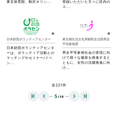
を
を
省
東京体育館、駒沢オリン...
登録いただいた方々に区内の
て
く
閲
閲
略
省
ス...
く
だ
覧
覧
さ
略
だ
さ
す
す
れ
さ
さ
い。
る
る
て
れ
い。
に
に
お
て
は
は
り
お
star
star
ク
ク
ま
り
日本財団ボランティアセンター
東京都生活文化局都民生活部男女
リ
リ
す。
ま
平等参画課
ッ
ッ
詳
す。
日本財団ボランティアセンタ
ク
ク
細
詳
男女平等参画社会の実現に向
ーは、ボランティア活動との
し
し
を
細
けて様々な施策を推進すると
マッチングやセミナー/イベ
て
て
閲
を
省
ともに、女性の活躍推進に向
ン...
く
く
覧
閲
省
略
け...
だ
だ
す
覧
略
さ
さ
さ
る
す
さ
れ
い。
い。
に
る
れ
て
全221件
は
に
て
お
ク
は
お
り
…
…
5
リ
ク
/19
り
ま
ッ
リ
ま
す。
ク
ッ
す。
詳
し
ク
詳
細
て
し
細
を