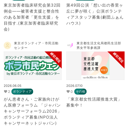
東京加害者臨床研究会第32回
第49回公演「想い出の香里ヶ
例会――被害者支援と整合性
丘に夢が咲く」公演ボランテ
のある加害者「更生支援」を
ィアスタッフ募集(劇団ふぁん
目指す.(東京加害者臨床研究
ハウス)
会)
東京ボランティア・市民活動
東京都生活文化局都民生活部
センター
男女平等参画課
締切間近
締切間近
2026.06.05
2026.07.10
2
0
ボランティア
その他
がん患者さん・ご家族向けが
「東京都女性活躍推進大賞」
ん医療フォーラム 「ジャパン
募集中！
キャンサーフォーラム2026」
ボランティア募集(NPO法人
キャンサーネットジャパン)