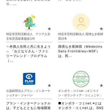
省
略
り、...
略
さ
さ
れ
れ
て
て
お
お
り
star
star
り
ま
特定非営利活動法人 アジア人文
特定非営利活動法人 国境なき医師
ま
す。
文化交流促進協会(JII)
団日本
す。
詳
詳
細
～外国人住民と共に生きよう
国境なき医師団（Médecins
細
を
～ 「おとなりさん・ファミ
Sans Frontières=MSF）
を
閲
省
リーフレンド・プログラム
は、民...
閲
覧
省
略
（...
覧
す
略
さ
す
る
さ
れ
る
に
れ
て
に
は
て
お
は
ク
お
り
star
star
ク
リ
り
ま
公益財団法人プラン・インターナ
オンボラ・コミnet.（オンライ
リ
ッ
ま
す。
ショナル・ジャパン
ン・ボランティア・コミュニケー
ッ
ク
す。
詳
ション・ネットワーク）
ク
し
詳
細
プラン・インターナショナル
■オンボラ・コミnet.※とは
し
て
細
を
は、子どもとともに地域開発
オンボラ・コミnet.は、SNS