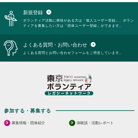
く
て
を
閲
だ
く
閲
覧
新規登録
expand_circle_down
さ
だ
覧
す
ボランティア活動に興味がある方は「個人ユーザー登録」、ボラン
い。
さ
す
る
ティアを募集したい方は「団体ユーザー登録」ができます。
い。
る
に
に
は
は
ク
よくある質問・お問い合わせ
expand_circle_down
ク
リ
リ
ッ
よくある質問とお問い合わせフォームをご用意しています。
ッ
ク
ク
し
し
て
て
く
く
だ
だ
さ
さ
い。
い。
参加する・募集する
募集情報・団体紹介
体験談・活動レポート