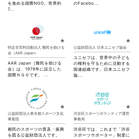
て
く
を
閲
省
を進める国際NGO。世界約
のFacebo...
く
だ
閲
覧
省
略
7...
だ
さ
覧
す
略
さ
さ
い。
す
る
さ
れ
い。
る
に
れ
て
に
は
て
お
は
ク
お
り
star
star
ク
リ
り
ま
特定非営利活動法人 難民を助ける
公益財団法人 日本ユニセフ協会
リ
ッ
ま
す。
会（AAR Japan）
ッ
ク
す。
詳
ユニセフは、世界中の子ども
ク
し
詳
細
AAR Japan［難民を助ける
の権利を守るために活動する
し
て
細
を
会］は、1979年に設立した
国連組織です。日本ユニセフ
て
く
を
閲
省
国際ＮＧＯです。 ...
省
協...
く
だ
閲
覧
略
略
だ
さ
覧
す
さ
さ
さ
い。
す
る
れ
れ
い。
る
に
て
て
に
は
お
お
star
star
は
ク
り
り
公益財団法人東京都スポーツ文化
渋谷区スポーツボランティア運営
ク
リ
ま
ま
事業団
事務局
リ
ッ
す。
す。
ッ
ク
詳
詳
都民のスポーツの普及・振興
渋谷区では、これまで「渋谷
ク
し
細
細
を図る公益財団法人です。
スポーツサポーター」制度に
し
て