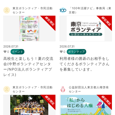
東京ボランティア・市民活動
「100年活躍ナビ」事務局（東
センター
京都）
締切間近
締切間近
2026.07.31
2026.07.31
0
0
イベント
ボランティア
高校生と楽しもう！夏の交流
利用者様の囲碁のお相手をし
会(中野ボランティアセンタ
てくださるボランティアさん
ー/NPO法人ボランティアプ
を募集しています。
レイス)
東京ボランティア・市民活動
公益財団法人東京都人権啓発
センター
センター
締切間近
締切間近