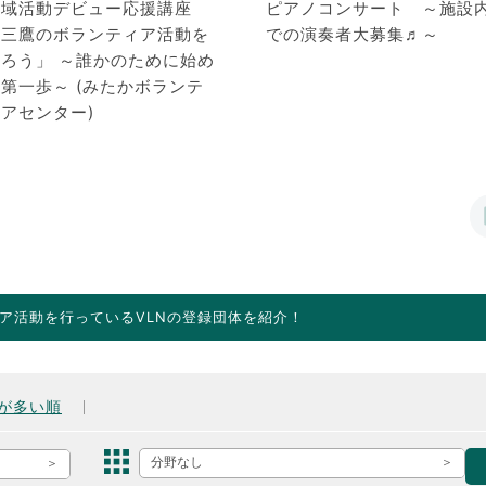
地域活動デビュー応援講座
ピアノコンサート ～施設
「三鷹のボランティア活動を
での演奏者大募集♬～
知ろう」 ～誰かのために始め
第一歩～ (みたかボランテ
アセンター)
ア活動を行っているVLNの登録団体を紹介！
が多い順
分野なし