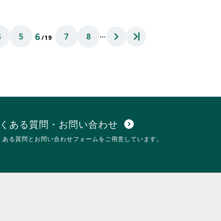
に
さ
は
れ
ク
て
…
6
4
5
7
8
リ
お
/19
ッ
り
ク
ま
し
す。
て
詳
く
細
だ
を
さ
閲
い。
覧
す
くある質問・お問い合わせ
expand_circle_down
る
くある質問とお問い合わせフォームをご用意しています。
に
は
ク
リ
ッ
ク
し
て
く