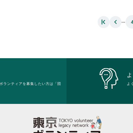
に
れ
る
さ
は
て
に
れ
ク
お
は
て
…
リ
り
ク
お
ッ
ま
リ
り
ク
す。
ッ
ま
し
詳
ク
す。
て
細
し
詳
く
を
て
細
だ
閲
く
を
さ
覧
だ
閲
い。
す
さ
覧
る
い。
す
よ
に
る
ボランティアを募集したい方は「団
は
よ
に
ク
は
リ
ク
ッ
リ
ク
ッ
し
ク
て
し
く
て
だ
く