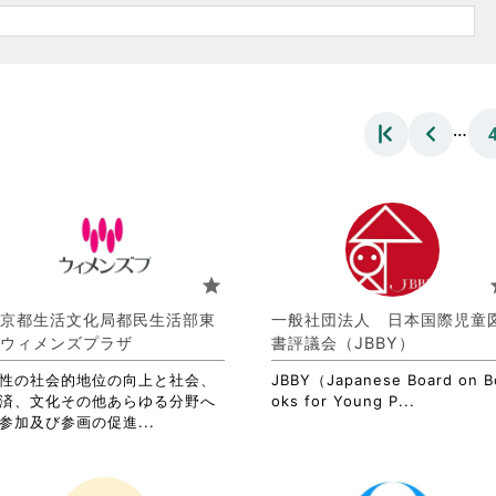
…
star
s
京都生活文化局都民生活部東
一般社団法人 日本国際児童
ウィメンズプラザ
書評議会（JBBY）
性の社会的地位の向上と社会、
JBBY（Japanese Board on B
省
済、文化その他あらゆる分野へ
oks for Young P...
省
略
参加及び参画の促進...
略
さ
さ
れ
れ
て