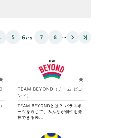
…
6
4
5
7
8
/19
tar
star
図
TEAM BEYOND（チーム ビヨ
ンド）
o
TEAM BEYONDとは？ パラスポ
ーツを通じて、みんなが個性を発
省
揮できる未...
略
さ
れ