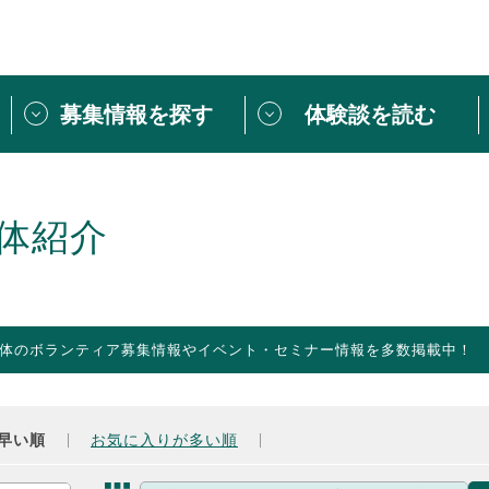
募集情報を探す
体験談を読む
団体紹介
[団体] 活動レ
VLNカフェ
読み物記事
体紹介
をしたい方は
「個人ユーザー登録」
・
ボランティアを募集した
トピックス
スペシャルインタ
シーネットワークとは
ボランティアは
体のボランティア募集情報やイベント・セミナー情報を多数掲載中！
ボランティアはじ
きること
ボランティアで
活動のヒント
あなたにぴった
早い順
お気に入りが多い順