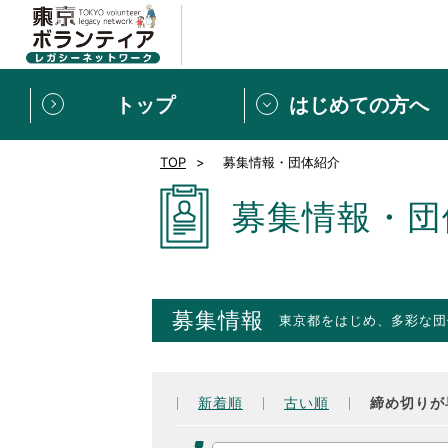
トップ
はじめての方へ
TOP
募集情報・団体紹介
募集情報
[個人] 体験談
ボランティアの広場
新着記事一覧
募集情報・団
新規登録
ボランティア
東京ボランティアレガ
募集情報
東京都をはじめ、多彩な団
もっと知りたい！VLNでで
新着順
古い順
締め切りが