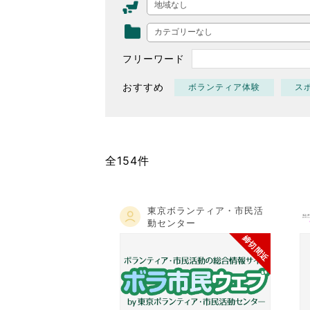
地域なし
東京2020大会の軌跡
カテゴリーなし
シティキャスト
VLNポイントとは
フリーワード
おもてなし語学ボランティ
おすすめ
ボランティア体験
ス
全154件
東京ボランティア・市民活
動センター
締切間近