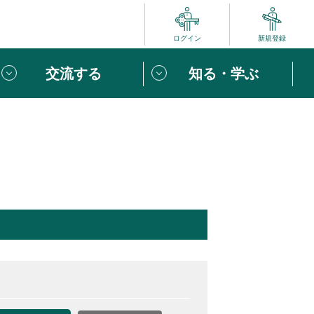
ログイン
新規登録
交流する
知る・学ぶ
ポート
い方は
「団体ユーザー登録」
へ！
ビュー
じめての方へ
めの一歩
心がけたい６つのこと
りなボランティアをチェック！