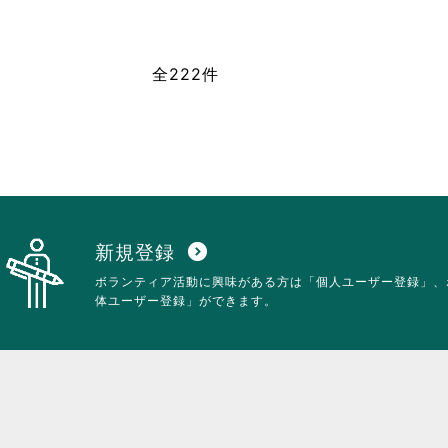
れ
る
て
に
お
は
全222件
り
ク
ま
リ
す。
ッ
詳
ク
細
し
を
て
閲
く
覧
だ
す
さ
る
い。
新規登録
expand_circle_down
に
ボランティア活動に興味がある方は「個人ユーザー登録」、
は
体ユーザー登録」ができます。
ク
リ
ッ
ク
し
て
く
だ