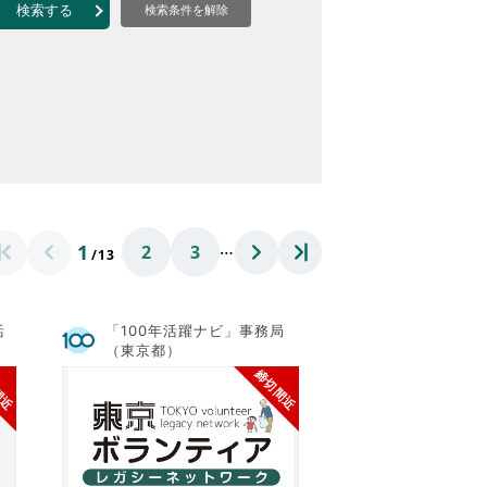
なのVOICE
検索する
検索条件を解除
連ニュース（外部記事）
きるボランティア
…
1
2
3
/13
活
「100年活躍ナビ」事務局
（東京都）
間近
締切間近