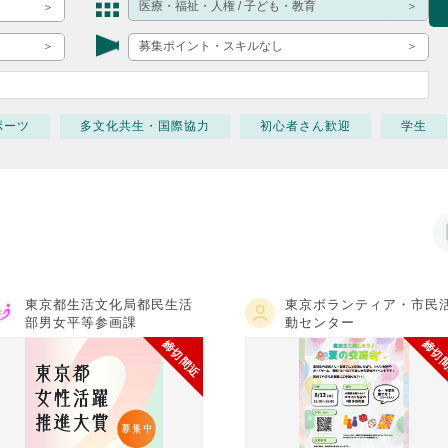
ボランティア みん
医療・福祉・人権 / 子ども・教育
ボランティア関
募集ポイント・スキルなし
中高生が参加で
ア
ポーツ
多文化共生・国際協力
初心者さん歓迎
学生
東京都生活文化局都民生活
東京ボランティア・市民
部男女平等参画課
動センター
締切間近
締切