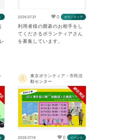
0
2026.07.31
ト
ボランティア
流
利用者様の囲碁のお相手をし
てくださるボランティアさん
レ
を募集しています。
ン
東京ボランティア・市民活
動センター
間近
締切間近
0
2026.07.14
会
イベント