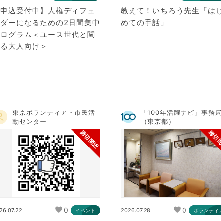
【申込受付中】人権ディフェ
教えて！いちろう先生「は
ンダーになるための2日間集中
めての手話」
プログラム＜ユース世代と関
わる大人向け＞
東京ボランティア・市民活
「100年活躍ナビ」事務
動センター
（東京都）
締切間近
締切
0
0
26.07.22
2026.07.28
イベント
ボランティ