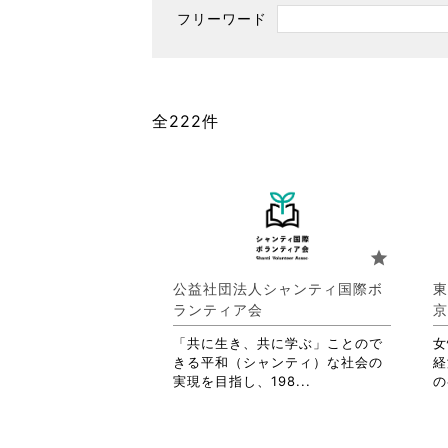
フリーワード
全222件
star
公益社団法人シャンティ国際ボ
東
ランティア会
京
「共に生き、共に学ぶ」ことので
女
きる平和（シャンティ）な社会の
経
省
実現を目指し、198...
の
略
さ
れ