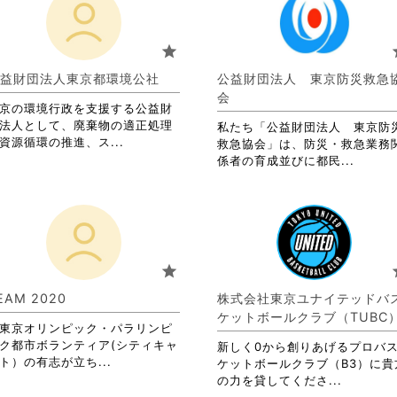
て
お
お
り
り
ま
star
s
ま
す。
す。
詳
益財団法人東京都環境公社
公益財団法人 東京防災救急
詳
細
会
京の環境行政を支援する公益財
細
を
法人として、廃棄物の適正処理
を
閲
私たち「公益財団法人 東京防
省
資源循環の推進、ス...
閲
覧
救急協会」は、防災・救急業務
略
覧
す
省
係者の育成並びに都民...
さ
す
る
略
れ
る
に
さ
て
に
は
れ
お
は
ク
て
り
ク
リ
お
ま
リ
ッ
り
star
s
す。
ッ
ク
ま
詳
ク
し
す。
EAM 2020
株式会社東京ユナイテッドバ
細
し
て
詳
ケットボールクラブ（TUBC
を
て
く
東京オリンピック・パラリンピ
細
閲
く
だ
ク都市ボランティア(シティキャ
を
新しく0から創りあげるプロバ
覧
省
だ
さ
ト）の有志が立ち...
閲
ケットボールクラブ（B3）に貴
す
略
さ
い。
覧
省
の力を貸してくださ...
る
さ
い。
す
略