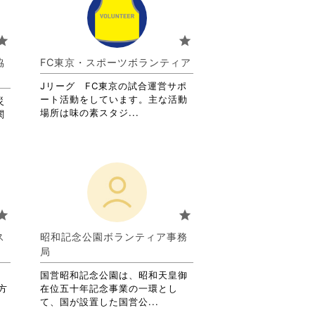
て
お
り
tar
star
ま
す。
協
FC東京・スポーツボランティア
詳
Jリーグ FC東京の試合運営サポ
細
ート活動をしています。主な活動
を
災
省
場所は味の素スタジ...
閲
関
略
覧
さ
す
れ
る
て
に
お
は
り
ク
ま
リ
tar
star
す。
ッ
詳
ク
ス
昭和記念公園ボランティア事務
細
し
）
局
を
て
閲
く
ス
国営昭和記念公園は、昭和天皇御
覧
だ
方
在位五十年記念事業の一環とし
す
さ
省
て、国が設置した国営公...
る
い。
略