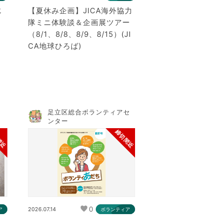
じ
【夏休み企画】JICA海外協力
隊ミニ体験談＆企画展ツアー
（8/1、8/8、8/9、8/15）(JI
CA地球ひろば)
局
足立区総合ボランティアセ
ンター
間近
締切間近
0
2026.07.14
ア
ボランティア