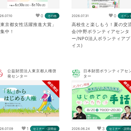
0
0
26.07.10
2026.07.31
その他
イベン
「東京都女性活躍推進大賞」
高校生と楽しもう！夏の交
募集中！
会(中野ボランティアセンタ
ー/NPO法人ボランティアプ
イス)
公益財団法人東京都人権啓
日本財団ボランティアセ
発センター
ター
締切間近
締切
1
3
26.07.09
2026.06.24
セミナー・説明会
セミナー・説明