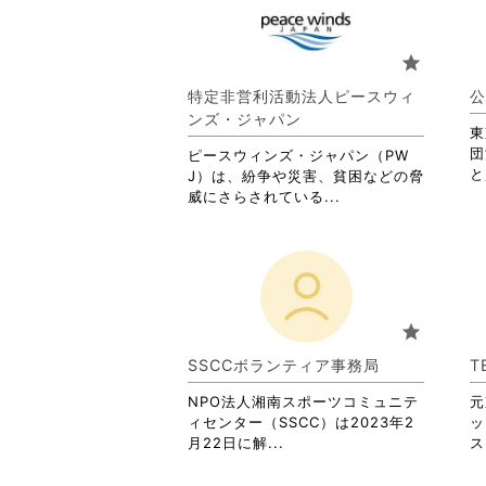
て
お
り
star
ま
す。
特定非営利活動法人ピースウィ
公
詳
ンズ・ジャパン
細
東
を
団
ピースウィンズ・ジャパン（PW
閲
と
J）は、紛争や災害、貧困などの脅
覧
省
威にさらされている...
す
略
る
さ
に
れ
は
て
ク
お
リ
り
star
ッ
ま
ク
す。
SSCCボランティア事務局
T
し
詳
て
NPO法人湘南スポーツコミュニテ
細
元
く
ィセンター（SSCC）は2023年2
を
ッ
省
だ
月22日に解...
閲
ス
略
さ
覧
さ
い。
す