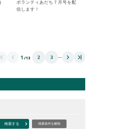
内
ボランティあだち７月号を配
信します！
…
1
2
3
/13
検索する
検索条件を解除