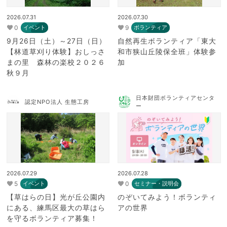
2026.07.31
2026.07.30
0
9
イベント
ボランティア
9月26日（土）～27日（日）
自然再生ボランティア「東大
【林道草刈り体験】おしっさ
和市狭山丘陵保全班」体験参
まの里 森林の楽校２０２６
加
秋９月
日本財団ボランティアセンタ
認定NPO法人 生態工房
ー
2026.07.29
2026.07.28
5
0
イベント
セミナー・説明会
【草はらの日】光が丘公園内
のぞいてみよう！ボランティ
にある、練馬区最大の草はら
アの世界
を守るボランティア募集！