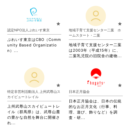
star
star
認定NPO法人ぷれいす東京
地域子育て支援センター二葉 ホ
ームスタート・二葉
ぷれいす東京はCBO（Comm
地域子育て支援センター二葉
unity Based Organizatio
省
は2003年（平成15年）に、
n）...
省
略
二葉乳児院の旧院舎の建物...
略
さ
さ
れ
れ
て
て
お
お
り
star
star
り
ま
特定非営利活動法人 上州武尊山ス
日本正月協会
ま
す。
カイビュートレイル
す。
詳
日本正月協会は、日本の伝統
詳
細
上州武尊山スカイビュートレ
的なお正月文化（行事、料
細
を
イル（群馬県）は、武尊山麓
理、遊び、飾りなど）を調
を
閲
の豊かな自然を舞台に開催さ
省
査・研...
閲
覧
省
れ...
略
覧
す
略
さ