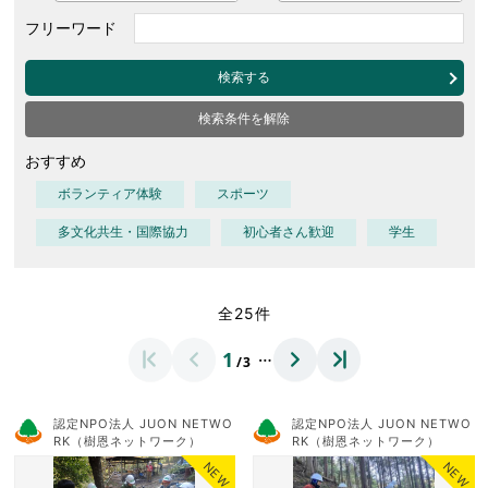
フリーワード
検索する
検索条件を解除
おすすめ
ボランティア体験
スポーツ
多文化共生・国際協力
初心者さん歓迎
学生
全25件
…
1
/3
認定NPO法人 JUON NETWO
認定NPO法人 JUON NETWO
RK（樹恩ネットワーク）
RK（樹恩ネットワーク）
NEW
NEW