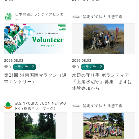
日本財団ボランティアセンタ
認定NPO法人 生態工房
ー
2026.08.03
2026.08.03
0
3
ボランティア
ボランティア
第21回 湘南国際マラソン（通
水辺の守り手 ボランティア
常エントリー）
「上尾水辺守」募集 まずは
体験参加から！
認定NPO法人 JUON NETWO
認定NPO法人 生態工房
RK（樹恩ネットワーク）