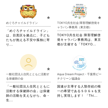
だ
さ
る
す
さ
て
さ
い。
に
る
れ
お
い。
は
に
て
り
ク
は
お
ま
star
star
リ
ク
り
す。
めぐろチャイルドライン
TOKYO共生社会 障害理解啓発キ
ッ
リ
ま
詳
ャラバン事務局（東京都）
ク
ッ
す。
細
「めぐろチャイルドライン」
し
ク
詳
を
TOKYO共生社会 障害理解啓
は、目黒区を拠点に、子ども
て
し
細
閲
発キャラバン事務局は、東京
たちが抱える不安や孤独に寄
く
て
を
覧
省
省
都が主催する「TOKYO...
り...
だ
く
閲
す
略
略
さ
だ
覧
る
さ
さ
い。
さ
す
に
れ
れ
い。
る
は
て
て
に
ク
お
お
star
star
は
リ
り
り
一般社団法人住民とともに活動す
Aqua Dream Project・千葉県ビー
ク
ッ
ま
ま
る保健師の会
チクリーン協議会
リ
ク
す。
す。
ッ
し
詳
詳
「一般社団法人住民とともに
国連が主導する人類存続の唯
ク
て
細
細
活動する保健師の会」は保健
一の希望であるＳＤＧｓを支
し
く
を
を
省
師の活動を支えながら、命・
持し実現します！ 「Thi...
て
だ
閲
閲
省
略
生...
く
さ
覧
覧
略
さ
だ
い。