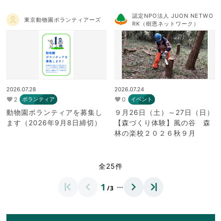
認定NPO法人 JUON NETWO
東京動物園ボランティアーズ
RK（樹恩ネットワーク）
2026.07.28
2026.07.24
2
0
ボランティア
イベント
動物園ボランティアを募集し
９月26日（土）～27日（日）
ます（2026年9月8日締切）
【森づくり体験】風の谷 森
林の楽校２０２６秋９月
全25件
…
1
/3