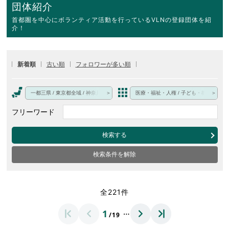
団体紹介
首都圏を中心にボランティア活動を行っているVLNの登録団体を紹
介！
新着順
古い順
フォロワーが多い順
一都三県 / 東京都全域 / 神奈川県 / 埼玉県 / 千葉県 / 一都三県以外・オンライン・その
医療・福祉・人権 / 子ども・教育 / 文化
フリーワード
検索する
検索条件を解除
全221件
…
1
/19