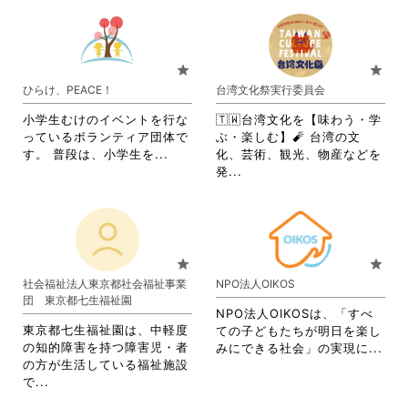
す
る
さ
れ
る
に
れ
て
に
は
て
お
は
ク
お
り
star
star
ク
リ
り
ま
ひらけ、PEACE！
台湾文化祭実行委員会
リ
ッ
ま
す。
ッ
ク
す。
詳
小学生むけのイベントを行な
🇹🇼台湾文化を【味わう・学
ク
し
詳
細
っているボランティア団体で
ぶ・楽しむ】🧨 台湾の文
し
て
細
を
省
す。 普段は、小学生を...
化、芸術、観光、物産などを
て
く
を
閲
略
省
発...
く
だ
閲
覧
さ
略
だ
さ
覧
す
れ
さ
さ
い。
す
る
て
れ
い。
る
に
お
て
に
は
り
お
star
star
は
ク
ま
り
社会福祉法人東京都社会福祉事業
NPO法人OIKOS
ク
リ
す。
ま
団 東京都七生福祉園
リ
ッ
詳
す。
NPO法人OIKOSは、「すべ
ッ
ク
細
詳
東京都七生福祉園は、中軽度
ての子どもたちが明日を楽し
ク
し
を
細
の知的障害を持つ障害児・者
省
みにできる社会」の実現に...
し
て
閲
を
の方が生活している福祉施設
略
て
く
覧
閲
省
で...
さ
く
だ
す
覧
略
れ