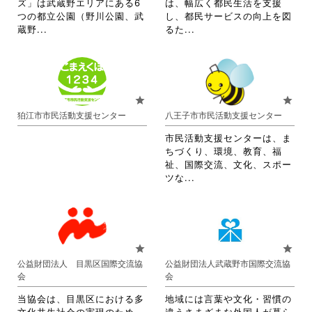
ズ」は武蔵野エリアにある6
は、幅広く都民生活を支援
細
細
つの都立公園（野川公園、武
し、都民サービスの向上を図
を
を
省
省
蔵野...
るた...
閲
閲
略
略
覧
覧
さ
さ
す
す
れ
れ
る
る
て
て
に
に
お
お
star
star
は
は
り
り
狛江市市民活動支援センター
八王子市市民活動支援センター
ク
ク
ま
ま
リ
リ
す。
す。
市民活動支援センターは、ま
ッ
ッ
詳
詳
ちづくり、環境、教育、福
ク
ク
細
細
祉、国際交流、文化、スポー
し
し
を
を
省
ツな...
て
て
閲
閲
略
く
く
覧
覧
さ
だ
だ
す
す
れ
さ
さ
る
る
て
い。
い。
に
に
お
star
star
は
は
り
公益財団法人 目黒区国際交流協
公益財団法人武蔵野市国際交流協
ク
ク
ま
会
会
リ
リ
す。
ッ
ッ
詳
当協会は、目黒区における多
地域には言葉や文化・習慣の
ク
ク
細