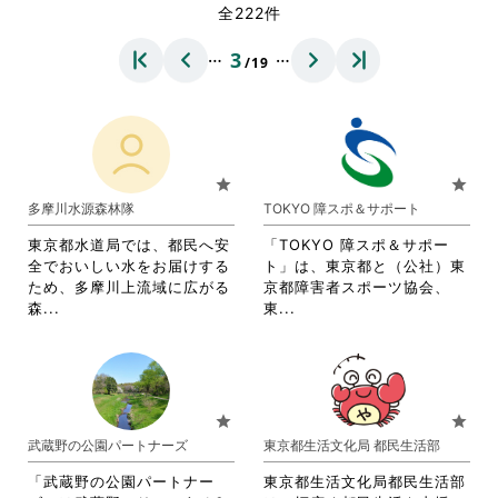
全222件
…
…
3
/19
star
star
多摩川水源森林隊
TOKYO 障スポ＆サポート
東京都水道局では、都民へ安
「TOKYO 障スポ＆サポー
全でおいしい水をお届けする
ト」は、東京都と（公社）東
ため、多摩川上流域に広がる
京都障害者スポーツ協会、
省
省
森...
東...
略
略
さ
さ
れ
れ
て
て
お
お
star
star
り
り
武蔵野の公園パートナーズ
東京都生活文化局 都民生活部
ま
ま
す。
す。
「武蔵野の公園パートナー
東京都生活文化局都民生活部
詳
詳