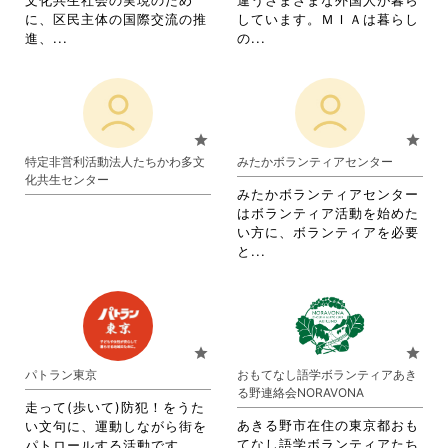
文化共生社会の実現のため
違うさまざまな外国人が暮ら
し
し
を
に、区民主体の国際交流の推
しています。ＭＩＡは暮らし
て
て
閲
省
省
進、...
の...
く
く
覧
略
略
だ
だ
す
さ
さ
さ
さ
る
れ
れ
い。
い。
に
て
て
は
お
お
star
star
ク
り
り
特定非営利活動法人たちかわ多文
みたかボランティアセンター
リ
ま
ま
化共生センター
ッ
す。
す。
みたかボランティアセンター
ク
詳
詳
はボランティア活動を始めた
し
細
細
い方に、ボランティアを必要
て
を
を
省
と...
く
閲
閲
略
だ
覧
覧
さ
さ
す
す
れ
い。
る
る
て
に
に
お
star
star
は
は
り
パトラン東京
おもてなし語学ボランティアあき
ク
ク
ま
る野連絡会NORAVONA
リ
リ
す。
走って(歩いて)防犯！をうた
ッ
ッ
詳
あきる野市在住の東京都おも
い文句に、運動しながら街を
ク
ク
細
てなし語学ボランティアたち
パトロールする活動です。