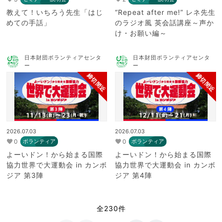
教えて！いちろう先生「はじ
“Repeat after me!” レネ先生
めての手話」
のラジオ風 英会話講座～声か
け・お願い編～
日本財団ボランティアセンタ
日本財団ボランティアセンタ
ー
ー
締切間近
締切間近
2026.07.03
2026.07.03
0
0
ボランティア
ボランティア
よーいドン！から始まる国際
よーいドン！から始まる国際
協力世界で大運動会 in カンボ
協力世界で大運動会 in カンボ
ジア 第3陣
ジア 第4陣
全230件