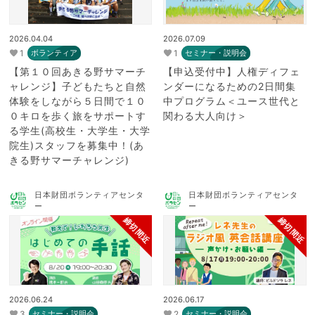
2026.04.04
2026.07.09
1
1
ボランティア
セミナー・説明会
【第１０回あきる野サマーチ
【申込受付中】人権ディフェ
ャレンジ】子どもたちと自然
ンダーになるための2日間集
体験をしながら５日間で１０
中プログラム＜ユース世代と
０キロを歩く旅をサポートす
関わる大人向け＞
る学生(高校生・大学生・大学
院生)スタッフを募集中！(あ
きる野サマーチャレンジ)
日本財団ボランティアセンタ
日本財団ボランティアセンタ
ー
ー
締切間近
締切間近
2026.06.24
2026.06.17
3
2
セミナー・説明会
セミナー・説明会