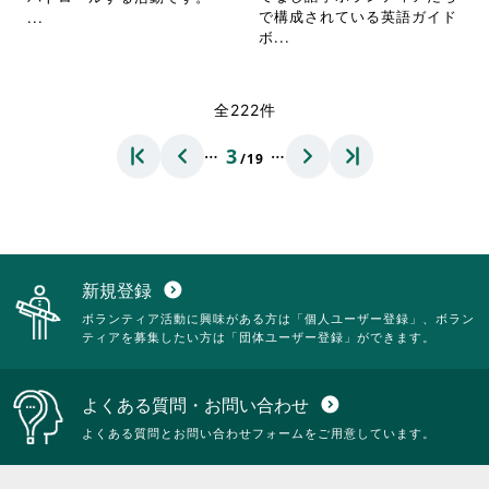
し
し
を
省
で構成されている英語ガイド
...
て
て
閲
省
略
ボ...
く
く
覧
略
さ
だ
だ
す
さ
れ
さ
さ
る
れ
て
全222件
い。
い。
に
て
お
は
お
り
…
…
3
ク
/19
り
ま
リ
ま
す。
ッ
す。
詳
ク
詳
細
し
細
を
て
を
閲
く
閲
覧
新規登録
expand_circle_down
だ
覧
す
ボランティア活動に興味がある方は「個人ユーザー登録」、ボラン
さ
す
る
ティアを募集したい方は「団体ユーザー登録」ができます。
い。
る
に
に
は
は
ク
よくある質問・お問い合わせ
expand_circle_down
ク
リ
リ
ッ
よくある質問とお問い合わせフォームをご用意しています。
ッ
ク
ク
し