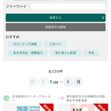
フリーワード
検索する
検索条件を解除
おすすめ
ボランティア体験
スポーツ
多文化共生・国際協力
初心者さん歓迎
学生
全230件
…
1
/20
日本財団ボランティアセンタ
東京都生活文化局都民生活部
ー
男女平等参画課
締切間近
締切間近