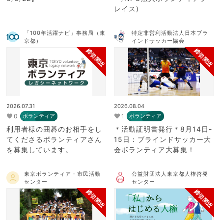
レイス)
「100年活躍ナビ」事務局（東
特定非営利活動法人日本ブラ
京都）
インドサッカー協会
締切間近
締切間近
2026.07.31
2026.08.04
0
1
ボランティア
ボランティア
利用者様の囲碁のお相手をし
＊活動証明書発行＊8月14日-
てくださるボランティアさん
15日：ブラインドサッカー大
を募集しています。
会ボランティア大募集！
東京ボランティア・市民活動
公益財団法人東京都人権啓発
センター
センター
締切間近
締切間近