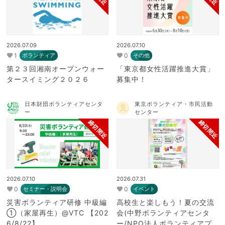
2026.07.09
2026.07.10
1
0
ボランティア
その他
第２３回湘南オープンウォー
「東京都女性活躍推進大賞」
タースイミング２０２６
募集中！
日本財団ボランティアセンタ
東京ボランティア・市民活動
ー
センター
締切間近
締切間近
2026.07.10
2026.07.31
0
0
セミナー・説明会
イベント
災害ボランティア研修 中級編
高校生と楽しもう！夏の交流
①（家屋再生）@VTC 【202
会(中野ボランティアセンタ
6/8/22】
ー/NPO法人ボランティアプ