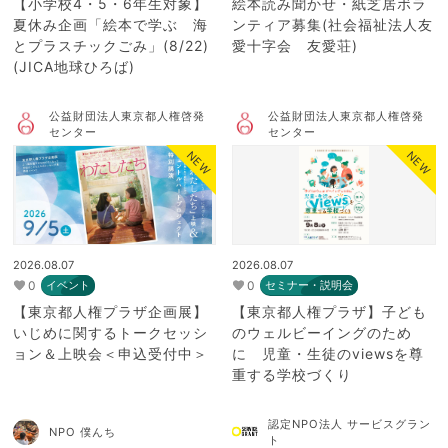
【小学校4・5・6年生対象】
絵本読み聞かせ・紙芝居ボラ
夏休み企画「絵本で学ぶ 海
ンティア募集(社会福祉法人友
とプラスチックごみ」(8/22)
愛十字会 友愛荘)
(JICA地球ひろば)
公益財団法人東京都人権啓発
公益財団法人東京都人権啓発
センター
センター
NEW
NEW
2026.08.07
2026.08.07
0
0
イベント
セミナー・説明会
【東京都人権プラザ企画展】
【東京都人権プラザ】子ども
いじめに関するトークセッシ
のウェルビーイングのため
ョン＆上映会＜申込受付中＞
に 児童・生徒のviewsを尊
重する学校づくり
認定NPO法人 サービスグラン
NPO 僕んち
ト