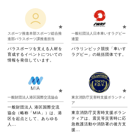
覧
す
略
略
さ
い。
す
る
さ
さ
い。
る
に
れ
れ
に
は
て
て
は
ク
お
お
star
star
ク
リ
り
り
スポーツ推進本部スポーツ総合推
一般社団法人日本車いすラグビー
リ
ッ
ま
ま
進部パラスポーツ課推進担当
連盟
ッ
ク
す。
す。
ク
し
詳
詳
パラスポーツを支える人材を
パラリンピック競技「車いす
し
て
細
細
育成するイベントについての
ラグビー」の統括団体です。
て
く
を
を
情報を発信しています。
く
だ
閲
閲
だ
さ
覧
覧
さ
い。
す
す
い。
る
る
に
に
star
star
は
は
一般財団法人港区国際交流協会
東京消防庁災害時支援ボランティ
ク
ク
ア
リ
リ
一般財団法人 港区国際交流
ッ
ッ
東京消防庁災害時支援ボラン
協会（略称「MIA」）は、港
ク
ク
ティアは、震災等災害時に応
区を起点として、あらゆる
し
し
省
急救護活動や消防署の後方支
人...
て
て
省
略
援...
く
く