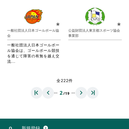
略
さ
だ
だ
さ
れ
さ
さ
れ
て
い。
い。
て
お
お
り
star
star
り
ま
一般社団法人日本ゴールボール協
公益財団法人東京都スポーツ協会
ま
す。
会
事業部
す。
詳
詳
細
一般社団法人日本ゴールボー
細
を
ル協会は、ゴールボール競技
を
閲
を通じて障害の有無を越え交
閲
覧
省
流...
覧
す
略
す
る
さ
る
に
れ
全222件
に
は
て
は
ク
お
…
…
2
ク
リ
/19
り
リ
ッ
ま
ッ
ク
す。
ク
し
詳
し
て
細
て
く
を
く
だ
閲
新規登録
expand_circle_down