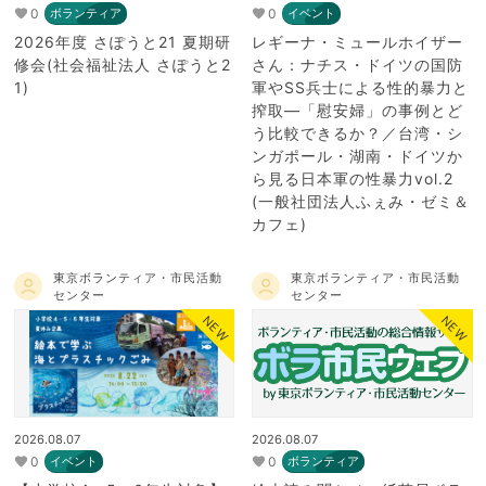
0
0
ボランティア
イベント
2026年度 さぽうと21 夏期研
レギーナ・ミュールホイザー
修会(社会福祉法人 さぽうと2
さん：ナチス・ドイツの国防
1)
軍やSS兵士による性的暴力と
搾取―「慰安婦」の事例とど
う比較できるか？／台湾・シ
ンガポール・湖南・ドイツか
ら見る日本軍の性暴力vol.2
(一般社団法人ふぇみ・ゼミ＆
カフェ)
東京ボランティア・市民活動
東京ボランティア・市民活動
センター
センター
NEW
NEW
2026.08.07
2026.08.07
0
0
イベント
ボランティア