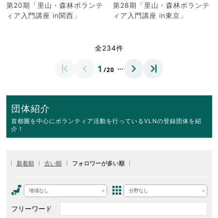
第20期「里山・森林ボランテ
第28期「里山・森林ボランテ
ィア入門講座 in関西」
ィア入門講座 in東京」
全234件
…
1
/20
団体紹介
首都圏を中心にボランティア活動を行っているVLNの登録団体を紹
介！
新着順
古い順
フォロワーが多い順
地域なし
分野なし
フリーワード