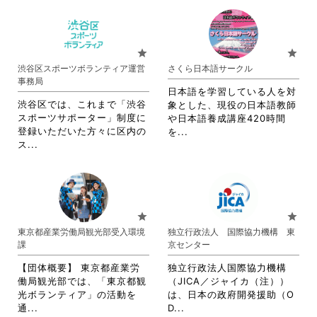
さ
れ
れ
て
て
お
お
り
star
star
り
ま
渋谷区スポーツボランティア運営
さくら日本語サークル
ま
す。
事務局
す。
詳
日本語を学習している人を対
詳
細
渋谷区では、これまで「渋谷
象とした、現役の日本語教師
細
を
スポーツサポーター」制度に
や日本語養成講座420時間
を
閲
登録いただいた方々に区内の
省
を...
閲
覧
省
ス...
略
覧
す
略
さ
す
る
さ
れ
る
に
れ
て
に
は
て
お
は
ク
お
り
star
star
ク
リ
り
ま
東京都産業労働局観光部受入環境
独立行政法人 国際協力機構 東
リ
ッ
ま
す。
課
京センター
ッ
ク
す。
詳
ク
し
詳
細
【団体概要】 東京都産業労
独立行政法人国際協力機構
し
て
細
を
働局観光部では、「東京都観
（JICA／ジャイカ（注））
て
く
を
閲
光ボランティア」の活動を
は、日本の政府開発援助（O
く
だ
閲
覧
省
省
通...
D...
だ
さ