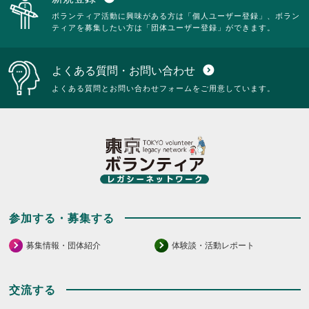
だ
さ
覧
ボランティア活動に興味がある方は「個人ユーザー登録」、ボラン
さ
い。
す
ティアを募集したい方は「団体ユーザー登録」ができます。
い。
る
に
は
よくある質問・お問い合わせ
expand_circle_down
ク
リ
よくある質問とお問い合わせフォームをご用意しています。
ッ
ク
し
て
く
だ
さ
い。
参加する・募集する
募集情報・団体紹介
体験談・活動レポート
交流する