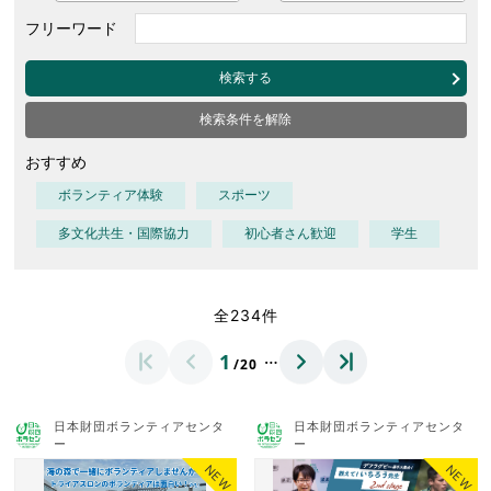
フリーワード
検索する
検索条件を解除
おすすめ
ボランティア体験
スポーツ
多文化共生・国際協力
初心者さん歓迎
学生
全234件
…
1
/20
日本財団ボランティアセンタ
日本財団ボランティアセンタ
ー
ー
NEW
NEW