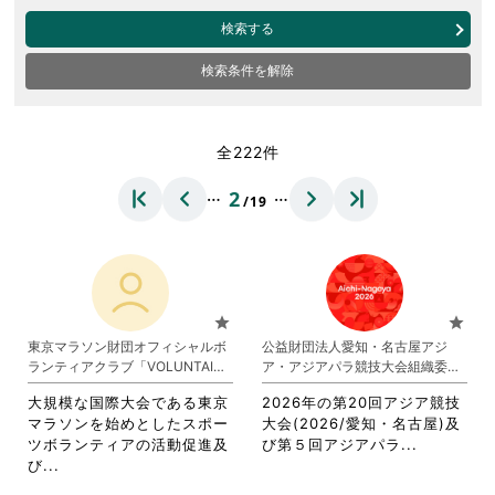
検索する
検索条件を解除
全222件
…
…
2
/19
star
star
東京マラソン財団オフィシャルボ
公益財団法人愛知・名古屋アジ
ランティアクラブ「VOLUNTAINE
ア・アジアパラ競技大会組織委員
R」
会
大規模な国際大会である東京
2026年の第20回アジア競技
マラソンを始めとしたスポー
大会(2026/愛知・名古屋)及
省
ツボランティアの活動促進及
び第５回アジアパラ...
省
略
び...
略
さ