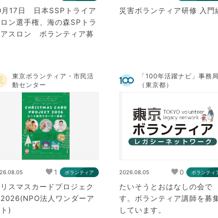
0月17日 日本SSPトライア
災害ボランティア研修 入門
スロン選手権、海の森SPトラ
イアスロン ボランティア募
集
東京ボランティア・市民活
「100年活躍ナビ」事務
動センター
（東京都）
1
0
26.08.05
2026.08.05
ボランティア
ボランティ
クリスマスカードプロジェク
たいそうとおはなしの会で
2026(NPO法人ワンダーア
す。ボランティア講師を募
ト)
しています。