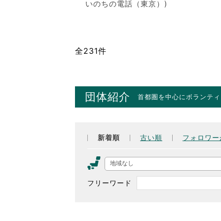
いのちの電話（東京）)
全231件
団体紹介
首都圏を中心にボランティ
新着順
古い順
フォロワー
地域なし
フリーワード