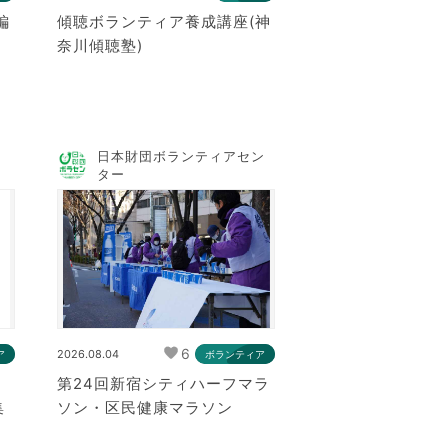
編
傾聴ボランティア養成講座(神
奈川傾聴塾)
局
日本財団ボランティアセン
ター
6
2026.08.04
ア
ボランティア
第24回新宿シティハーフマラ
集
ソン・区民健康マラソン