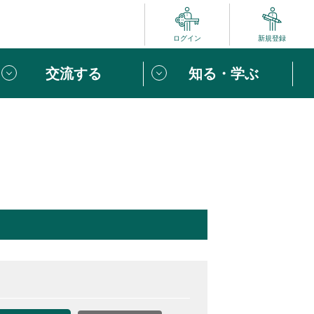
ログイン
新規登録
交流する
知る・学ぶ
ポート
い方は
「団体ユーザー登録」
へ！
ビュー
じめての方へ
めの一歩
心がけたい６つのこと
りなボランティアをチェック！