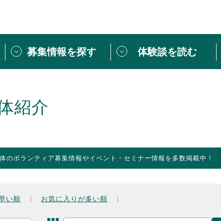
募集情報を探す
体験談を読む
団体紹介
[団体] 活動レ
VLNカフェ
読み物記事
体紹介
をしたい方は
「個人ユーザー登録」
・
ボランティアを募集した
トピックス
スペシャルインタ
シーネットワークとは
ボランティアは
体のボランティア募集情報やイベント・セミナー情報を多数掲載中！
ボランティアはじ
きること
ボランティアで
活動のヒント
あなたにぴった
早い順
お気に入りが多い順