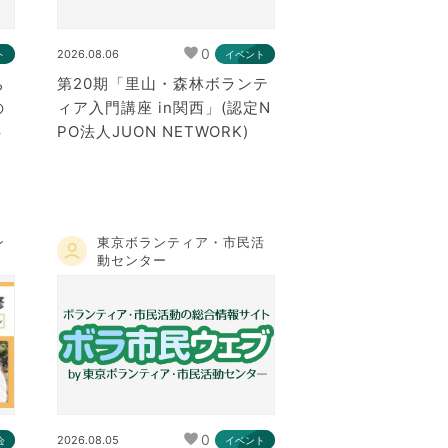
0
2026.08.06
ト
イベント
ち
第20期「里山・森林ボランテ
の
ィア入門講座 in関西」(認定N
５
PO法人JUON NETWORK)
ン
東京ボランティア・市民活
動センター
0
2026.08.05
会
イベント