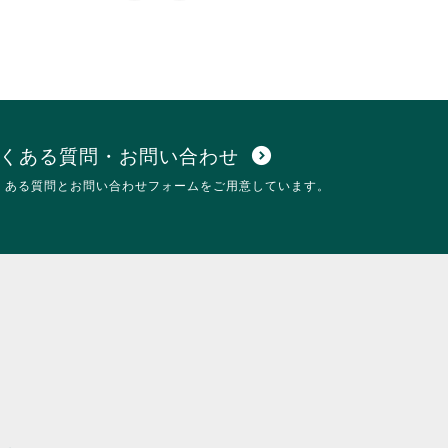
ッ
ま
ク
す。
し
詳
て
細
く
を
だ
閲
さ
覧
い。
す
くある質問・お問い合わせ
expand_circle_down
る
くある質問とお問い合わせフォームをご用意しています。
に
は
ク
リ
ッ
ク
し
て
く
だ
さ
い。