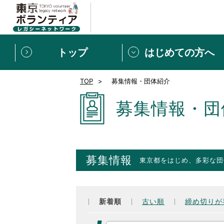
トップ
はじめての方へ
TOP
募集情報・団体紹介
募集情報
[個人] 体験談
ボランティアの広場
新着記事一覧
募集情報・団
新規登録
ボランティア
東京ボランティアレガ
募集情報
東京都をはじめ、多彩な団
もっと知りたい！VLNでで
新着順
古い順
締め切りが