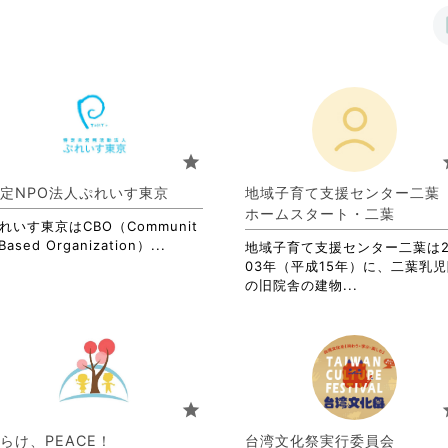
star
s
定NPO法人ぷれいす東京
地域子育て支援センター二
ホームスタート・二葉
れいす東京はCBO（Communit
省
Based Organization）...
地域子育て支援センター二葉は2
略
03年（平成15年）に、二葉乳
さ
省
の旧院舎の建物...
れ
略
て
さ
お
れ
り
て
ま
お
す。
り
star
s
詳
ま
細
す。
らけ、PEACE！
台湾文化祭実行委員会