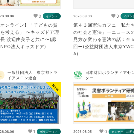
0
0
26.08.06
2026.08.06
イベント
イベン
【オンライン】「子どもの貧
第４３回憲法カフェ「私た
困を考える」 〜キッズドア理
の社会と憲法」ーニュース
長 渡辺由美子と共に〜(認
見方が変わる憲法の話：全
NPO法人キッズドア)
回ー(公益財団法人東京YWC
A)
一般社団法人 東京都トラ
日本財団ボランティアセ
イアスロン連合
ター
NEW
1
0
26.08.06
2026.08.05
ボランティア
セミナー・説明