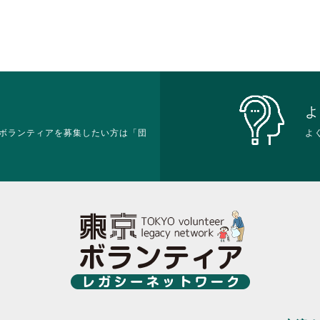
ク
ク
す。
ま
し
し
詳
す。
て
て
細
詳
く
く
を
細
だ
だ
閲
を
さ
さ
覧
閲
い。
い。
す
覧
る
す
よ
に
る
ボランティアを募集したい方は「団
は
よ
に
ク
は
リ
ク
ッ
リ
ク
ッ
し
ク
て
し
く
て
だ
く
さ
だ
い。
さ
い。