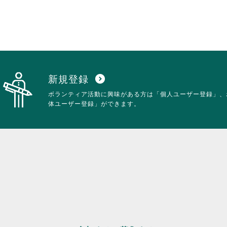
ク
す。
し
詳
て
細
く
を
だ
閲
さ
覧
い。
す
る
新規登録
expand_circle_down
に
ボランティア活動に興味がある方は「個人ユーザー登録」、
は
体ユーザー登録」ができます。
ク
リ
ッ
ク
し
て
く
だ
さ
い。