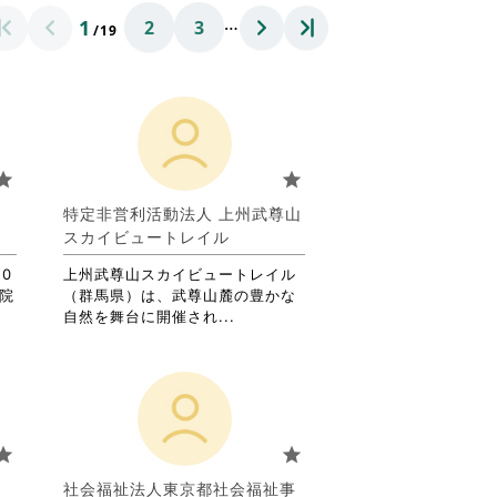
…
1
2
3
/19
tar
star
葉
特定非営利活動法人 上州武尊山
スカイビュートレイル
0
上州武尊山スカイビュートレイル
児院
（群馬県）は、武尊山麓の豊かな
省
自然を舞台に開催され...
略
さ
れ
て
お
り
tar
star
ま
す。
社会福祉法人東京都社会福祉事