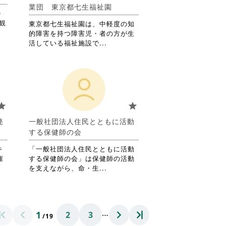
詳
業団 東京都七生福祉園
・
細
観
を
東京都七生福祉園は、中軽度の知
閲
的障害を持つ障害児・者の方が生
覧
省
活している福祉施設で...
す
略
る
さ
に
れ
は
て
ク
お
リ
り
tar
star
ッ
ま
ク
す。
発
一般社団法人住民とともに活動
し
詳
する保健師の会
て
細
く
を
キ
「一般社団法人住民とともに活動
だ
閲
催
する保健師の会」は保健師の活動
さ
覧
省
を支えながら、命・生...
い。
す
略
る
さ
に
れ
は
て
…
1
2
3
ク
お
/19
リ
り