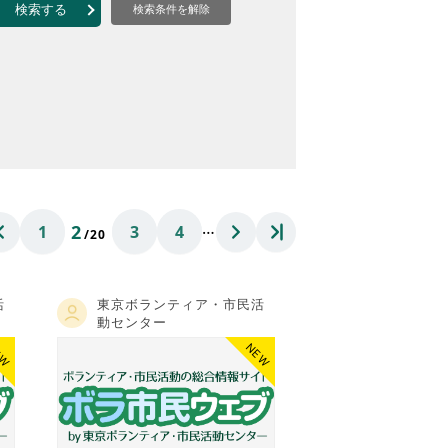
なのVOICE
検索する
検索条件を解除
連ニュース（外部記事）
きるボランティア
…
2
1
3
4
/20
活
東京ボランティア・市民活
動センター
EW
NEW