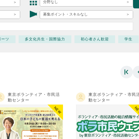
ボランティア みん
分野なし
ボランティア関
募集ポイント・スキルなし
中高生が参加で
ア
ポーツ
多文化共生・国際協力
初心者さん歓迎
学生
東京ボランティア・市民活
東京ボランティア・市民
動センター
動センター
NEW
N