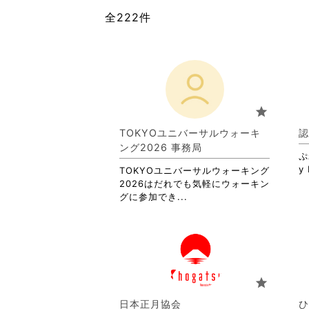
全222件
star
TOKYOユニバーサルウォーキ
認
ング2026 事務局
ぷ
y 
TOKYOユニバーサルウォーキング
2026はだれでも気軽にウォーキン
省
グに参加でき...
略
さ
れ
て
お
り
star
ま
す。
日本正月協会
ひ