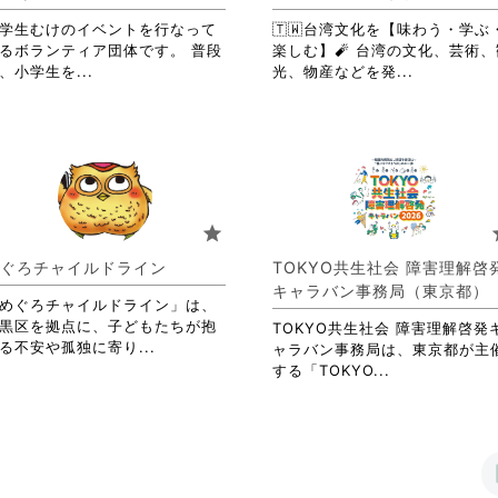
を
詳
閲
学生むけのイベントを行なって
🇹🇼台湾文化を【味わう・学ぶ
細
覧
るボランティア団体です。 普段
楽しむ】🧨 台湾の文化、芸術、
を
す
省
省
、小学生を...
光、物産などを発...
閲
る
略
略
覧
に
さ
さ
す
は
れ
れ
る
ク
て
て
に
リ
お
お
は
ッ
り
り
ク
ク
ま
ま
リ
star
s
し
す。
す。
ッ
て
詳
詳
ク
ぐろチャイルドライン
TOKYO共生社会 障害理解啓
く
細
細
し
キャラバン事務局（東京都）
だ
を
を
て
めぐろチャイルドライン」は、
さ
閲
閲
く
黒区を拠点に、子どもたちが抱
TOKYO共生社会 障害理解啓発
い。
覧
覧
省
だ
る不安や孤独に寄り...
ャラバン事務局は、東京都が主
す
す
略
さ
省
する「TOKYO...
る
る
さ
い。
略
に
に
れ
さ
は
は
て
れ
ク
ク
お
て
リ
リ
り
お
ッ
ッ
ま
り