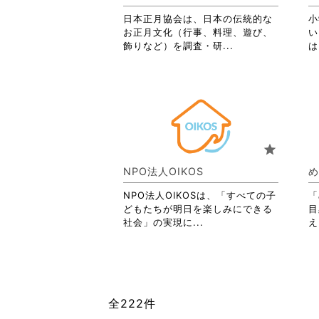
詳
日本正月協会は、日本の伝統的な
細
小
お正月文化（行事、料理、遊び、
を
い
省
飾りなど）を調査・研...
閲
は
略
覧
さ
す
れ
る
て
に
お
は
り
ク
ま
リ
star
す。
ッ
詳
ク
NPO法人OIKOS
め
細
し
を
て
NPO法人OIKOSは、「すべての子
「
閲
く
どもたちが明日を楽しみにできる
目
覧
だ
省
社会」の実現に...
え
す
さ
略
る
い。
さ
に
れ
は
て
ク
お
全222件
リ
り
ッ
ま