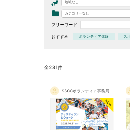
地域なし
東京2020大会の軌跡
カテゴリーなし
シティキャスト
VLNポイントとは
フリーワード
おもてなし語学ボランティ
おすすめ
ボランティア体験
ス
全231件
SSCCボランティア事務局
NEW