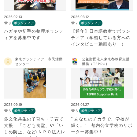
2026.02.13
2026.03.12
8
7
ボランティア
ボランティア
ハガキや切手の整理ボランテ
【通年】日本語教室でボラン
ィアを募集中です
ティア（学習している方への
インタビュー動画あり！）
東京ボランティア・市民活動
公益財団法人東京都教育支援
センター
機構（TEPRO)
2025.09.19
2026.01.27
6
6
ボランティア
ボランティア
多文化共生の子育ち・子育て
” あなたのチカラで、学校が
支援 「こども食堂」や「い
輝く。” 都内公立学校のサポ
じめ防止」など(ＮＰＯ法人レ
ーター募集中！