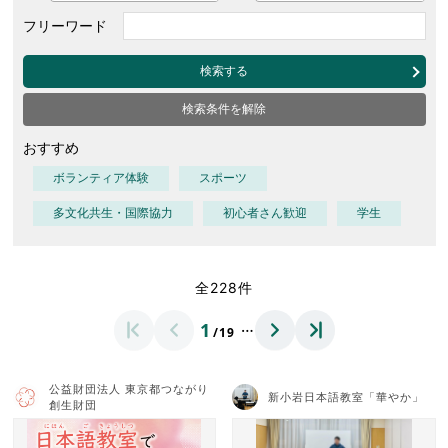
フリーワード
検索する
検索条件を解除
おすすめ
ボランティア体験
スポーツ
多文化共生・国際協力
初心者さん歓迎
学生
全228件
…
1
/19
公益財団法人 東京都つながり
新小岩日本語教室「華やか」
創生財団