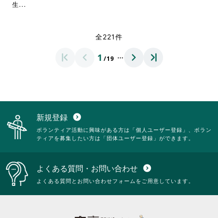
て
だ
閲
閲
省
略
生...
く
さ
覧
覧
略
さ
だ
い。
す
す
さ
れ
さ
る
る
れ
て
全221件
い。
に
に
て
お
は
は
お
り
…
1
ク
ク
/19
り
ま
リ
リ
ま
す。
ッ
ッ
す。
詳
ク
ク
詳
細
し
し
細
を
て
て
を
閲
く
く
閲
覧
新規登録
expand_circle_down
だ
だ
覧
す
ボランティア活動に興味がある方は「個人ユーザー登録」、ボラン
さ
さ
す
る
ティアを募集したい方は「団体ユーザー登録」ができます。
い。
い。
る
に
に
は
は
ク
よくある質問・お問い合わせ
expand_circle_down
ク
リ
リ
ッ
よくある質問とお問い合わせフォームをご用意しています。
ッ
ク
ク
し
し
て
て
く