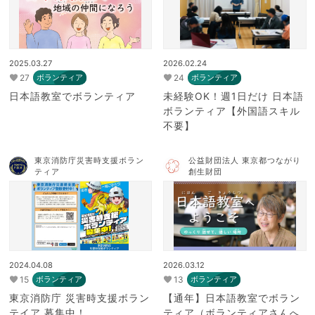
2025.03.27
2026.02.24
27
24
ボランティア
ボランティア
日本語教室でボランティア
未経験OK！週1日だけ 日本語
ボランティア【外国語スキル
不要】
東京消防庁災害時支援ボラン
公益財団法人 東京都つながり
ティア
創生財団
2024.04.08
2026.03.12
15
13
ボランティア
ボランティア
東京消防庁 災害時支援ボラン
【通年】日本語教室でボラン
テイア 募集中！
ティア（ボランティアさんへ