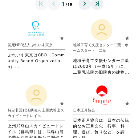
…
1
/19
star
star
認定NPO法人ぷれいす東京
地域子育て支援センター二葉 ホ
ームスタート・二葉
ぷれいす東京はCBO（Comm
地域子育て支援センター二葉
unity Based Organizatio
省
は2003年（平成15年）に、
n）...
省
略
二葉乳児院の旧院舎の建物...
略
さ
さ
れ
れ
て
て
お
お
り
star
star
り
ま
特定非営利活動法人 上州武尊山ス
日本正月協会
ま
す。
カイビュートレイル
す。
詳
日本正月協会は、日本の伝統
詳
細
上州武尊山スカイビュートレ
的なお正月文化（行事、料
細
を
イル（群馬県）は、武尊山麓
理、遊び、飾りなど）を調
を
閲
の豊かな自然を舞台に開催さ
省
査・研...