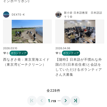
インボーリボン)
新小岩 日本語教室 日本語話
DEXTE-K
そう会
2026.03.10
2026.04.06
6
6
ボランティア
ボランティア
西なぎさ発：東京里海エイド
【随時】日本語が不慣れな外
（東京湾ビーチクリーン）
国の方(日本在住者)と会話を
していただけるボランティア
さん大募集
全228件
…
1
/19