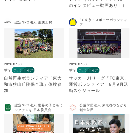
のインタビュー動画あり！）
FC東京・スポーツボランティ
認定NPO法人 生態工房
ア
2026.07.30
2026.07.06
9
9
ボランティア
ボランティア
自然再生ボランティア「東大
サッカーJ1リーグ「FC東京」
和市狭山丘陵保全班」体験参
運営ボランティア 8月9月活
加
動スケジュール
認定NPO法人 世界の子どもに
公益財団法人 東京都つながり
ワクチンを 日本委員会
創生財団