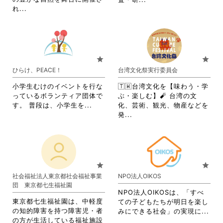
閲
覧
省
れ...
略
覧
す
略
さ
す
る
さ
れ
る
に
れ
て
に
は
て
お
は
ク
お
り
star
star
ク
リ
り
ま
ひらけ、PEACE！
台湾文化祭実行委員会
リ
ッ
ま
す。
ッ
ク
す。
詳
小学生むけのイベントを行な
🇹🇼台湾文化を【味わう・学
ク
し
詳
細
っているボランティア団体で
ぶ・楽しむ】🧨 台湾の文
し
て
細
を
省
す。 普段は、小学生を...
化、芸術、観光、物産などを
て
く
を
閲
略
省
発...
く
だ
閲
覧
さ
略
だ
さ
覧
す
れ
さ
さ
い。
す
る
て
れ
い。
る
に
お
て
に
は
り
お
star
star
は
ク
ま
り
社会福祉法人東京都社会福祉事業
NPO法人OIKOS
ク
リ
す。
ま
団 東京都七生福祉園
リ
ッ
詳
す。
NPO法人OIKOSは、「すべ
ッ
ク
細
詳
東京都七生福祉園は、中軽度
ての子どもたちが明日を楽し
ク
し
を
細
の知的障害を持つ障害児・者
省
みにできる社会」の実現に...
し
て
閲
を
の方が生活している福祉施設
略