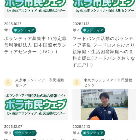
2025.10.17
2025.11.12
1
4
ボランティア
ボランティア
ボランティア募集中！(特定非
フードバンク活動のボランテ
営利活動法人 日本国際ボラン
ィア募集 フ―ドロスをひとり
ティアセンター（JVC）)
親家庭・生活困窮家庭への食
料支援に(フードバンクおりな
す江戸川)
東京ボランティア・市民活動
東京ボランティア・市民活動
センター
センター
2025.12.07
2025.12.13
0
4
ボランティア
ボランティア