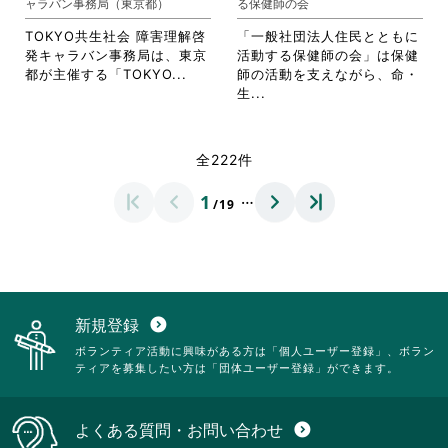
ャラバン事務局（東京都）
る保健師の会
リ
ッ
詳
す。
ッ
ク
細
詳
TOKYO共生社会 障害理解啓
「一般社団法人住民とともに
ク
し
を
細
発キャラバン事務局は、東京
活動する保健師の会」は保健
し
て
閲
を
省
都が主催する「TOKYO...
師の活動を支えながら、命・
て
く
覧
閲
略
省
生...
く
だ
す
覧
さ
略
だ
さ
る
す
れ
さ
さ
い。
に
る
て
れ
全222件
い。
は
に
お
て
ク
は
り
お
…
1
リ
ク
/19
ま
り
ッ
リ
す。
ま
ク
ッ
詳
す。
し
ク
細
詳
て
し
を
細
く
て
閲
を
だ
く
覧
閲
新規登録
expand_circle_down
さ
だ
す
覧
ボランティア活動に興味がある方は「個人ユーザー登録」、ボラン
い。
さ
る
す
ティアを募集したい方は「団体ユーザー登録」ができます。
い。
に
る
は
に
ク
は
よくある質問・お問い合わせ
expand_circle_down
リ
ク