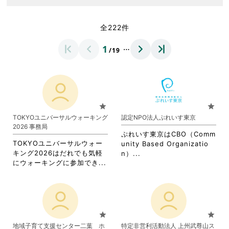
全222件
…
1
/19
star
star
TOKYOユニバーサルウォーキング
認定NPO法人ぷれいす東京
2026 事務局
ぷれいす東京はCBO（Comm
TOKYOユニバーサルウォー
unity Based Organizatio
キング2026はだれでも気軽
省
n）...
省
にウォーキングに参加でき...
略
略
さ
さ
れ
れ
て
て
お
お
り
star
star
り
ま
地域子育て支援センター二葉 ホ
特定非営利活動法人 上州武尊山ス