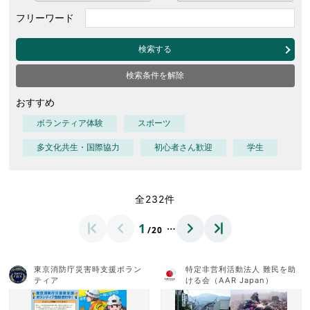
フリーワード
検索する
検索条件を解除
おすすめ
ボランティア体験
スポーツ
多文化共生・国際協力
初心者さん歓迎
学生
全232件
…
1
/20
東京消防庁災害時支援ボラン
特定非営利活動法人 難民を助
ティア
ける会（AAR Japan）