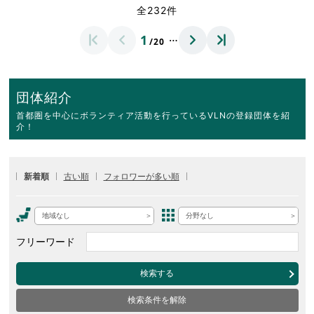
全232件
…
1
/20
団体紹介
首都圏を中心にボランティア活動を行っているVLNの登録団体を紹
介！
新着順
古い順
フォロワーが多い順
地域なし
分野なし
フリーワード
検索する
検索条件を解除