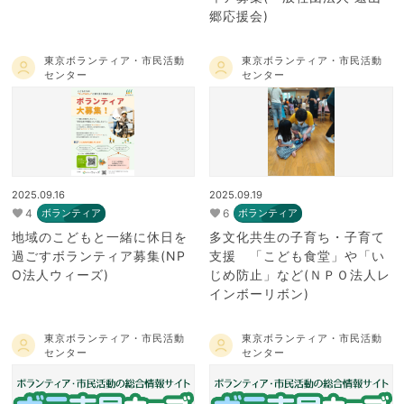
郷応援会)
東京ボランティア・市民活動
東京ボランティア・市民活動
センター
センター
2025.09.16
2025.09.19
4
6
ボランティア
ボランティア
地域のこどもと一緒に休日を
多文化共生の子育ち・子育て
過ごすボランティア募集(NP
支援 「こども食堂」や「い
O法人ウィーズ)
じめ防止」など(ＮＰＯ法人レ
インボーリボン)
東京ボランティア・市民活動
東京ボランティア・市民活動
センター
センター