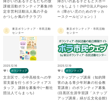
障がいのある子どもたちの放
障がいのある子どもとスポー
課後活動ボランティア募集(特
ツをしよう！(NPO法人Pigeo
定非営利活動法人風の子会
n（障がい児のためのサッカ
かつしか風の子クラブ)
ースクールピジョン）)
東京ボランティア・市民活動
東京ボランティア・市民活動
センター
センター
2025.12.16
2025.12.19
1
0
ボランティア
ボランティア
文京区で、小中高校生への学
ステップアップ講座（知的障
習支援を行うボランティアス
害のある青少年対象の社会教
タッフ、講師を募集中(一般社
育講座）のボランティア募集
団法人てらまっち)
(目黒区生涯学習課「ステップ
アップ講座」緑が丘文化会館)