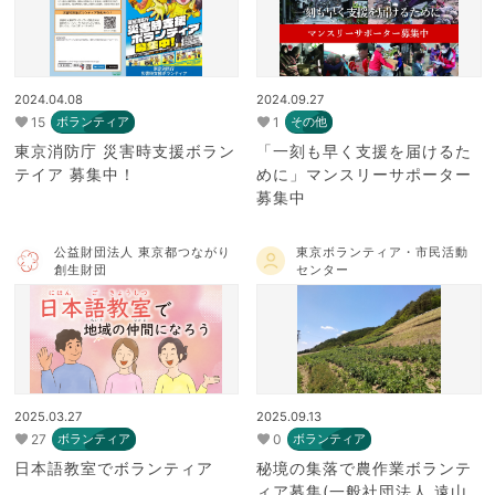
2024.04.08
2024.09.27
15
1
ボランティア
その他
東京消防庁 災害時支援ボラン
「一刻も早く支援を届けるた
テイア 募集中！
めに」マンスリーサポーター
募集中
公益財団法人 東京都つながり
東京ボランティア・市民活動
創生財団
センター
2025.03.27
2025.09.13
27
0
ボランティア
ボランティア
日本語教室でボランティア
秘境の集落で農作業ボランテ
ィア募集(一般社団法人 遠山