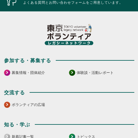
ッ
リ
よくある質問とお問い合わせフォームをご用意しています。
ク
ッ
し
ク
て
し
く
て
だ
く
さ
だ
い。
さ
い。
参加する・募集する
募集情報・団体紹介
体験談・活動レポート
交流する
ボランティアの広場
知る・学ぶ
新着記事一覧
トピックス