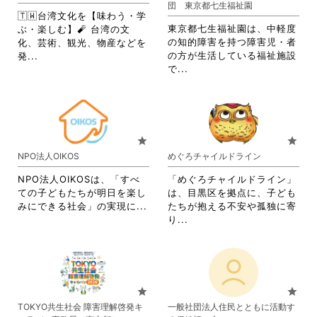
団 東京都七生福祉園
ッ
リ
す。
詳
🇹🇼台湾文化を【味わう・学
ク
ッ
詳
細
東京都七生福祉園は、中軽度
ぶ・楽しむ】🧨 台湾の文
し
ク
細
を
の知的障害を持つ障害児・者
化、芸術、観光、物産などを
て
し
を
閲
省
の方が生活している福祉施設
発...
く
て
閲
覧
省
略
で...
だ
く
覧
す
略
さ
さ
だ
す
る
さ
れ
い。
さ
る
に
れ
て
い。
に
は
て
お
は
ク
お
り
star
star
ク
リ
り
ま
NPO法人OIKOS
めぐろチャイルドライン
リ
ッ
ま
す。
ッ
ク
す。
詳
NPO法人OIKOSは、「すべ
「めぐろチャイルドライン」
ク
し
詳
細
ての子どもたちが明日を楽し
は、目黒区を拠点に、子ども
し
て
細
を
省
みにできる社会」の実現に...
たちが抱える不安や孤独に寄
て
く
を
閲
略
省
り...
く
だ
閲
覧
さ
略
だ
さ
覧
す
れ
さ
さ
い。
す
る
て
れ
い。
る
に
お
て
に
は
り
お
star
star
は
ク
ま
り
TOKYO共生社会 障害理解啓発キ
一般社団法人住民とともに活動す
ク
リ
す。
ま