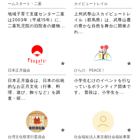
ま
す。
ームスタート・二葉
カイビュートレイル
す。
詳
詳
細
地域子育て支援センター二葉
上州武尊山スカイビュートレ
細
を
は2003年（平成15年）に、
イル（群馬県）は、武尊山麓
を
閲
省
二葉乳児院の旧院舎の建物...
の豊かな自然を舞台に開催さ
閲
覧
略
省
れ...
覧
す
さ
略
す
る
れ
さ
る
に
て
れ
に
は
お
て
は
ク
り
お
star
star
ク
リ
ま
り
日本正月協会
ひらけ、PEACE！
リ
ッ
す。
ま
ッ
ク
詳
す。
日本正月協会は、日本の伝統
小学生むけのイベントを行な
ク
し
細
詳
的なお正月文化（行事、料
っているボランティア団体で
し
て
を
細
省
理、遊び、飾りなど）を調
す。 普段は、小学生を...
て
く
閲
を
省
略
査・研...
く
だ
覧
閲
略
さ
だ
さ
す
覧
さ
れ
さ
い。
る
す
れ
て
い。
に
る
て
お
は
に
お
り
star
star
ク
は
り
ま
台湾文化祭実行委員会
社会福祉法人東京都社会福祉事業
リ
ク
ま
す。