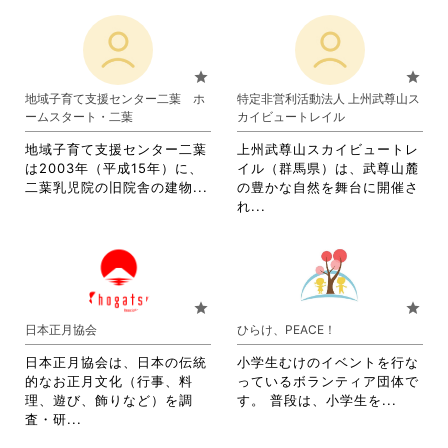
さ
れ
れ
て
て
お
お
り
star
star
り
ま
地域子育て支援センター二葉 ホ
特定非営利活動法人 上州武尊山ス
ま
す。
ームスタート・二葉
カイビュートレイル
す。
詳
詳
細
地域子育て支援センター二葉
上州武尊山スカイビュートレ
細
を
は2003年（平成15年）に、
イル（群馬県）は、武尊山麓
を
閲
省
二葉乳児院の旧院舎の建物...
の豊かな自然を舞台に開催さ
閲
覧
略
省
れ...
覧
す
さ
略
す
る
れ
さ
る
に
て
れ
に
は
お
て
は
ク
り
お
star
star
ク
リ
ま
り
日本正月協会
ひらけ、PEACE！
リ
ッ
す。
ま
ッ
ク
詳
す。
日本正月協会は、日本の伝統
小学生むけのイベントを行な
ク
し
細
詳
的なお正月文化（行事、料
っているボランティア団体で
し
て
を
細
省
理、遊び、飾りなど）を調
す。 普段は、小学生を...
て
く
閲
を
省
略
査・研...
く
だ
覧
閲
略
さ