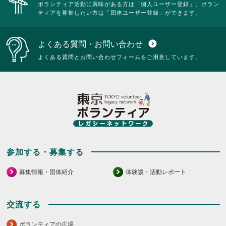
ボランティア活動に興味がある方は「個人ユーザー登録」、ボラン
い。
さ
る
す
ティアを募集したい方は「団体ユーザー登録」ができます。
い。
に
る
は
に
ク
は
よくある質問・お問い合わせ
expand_circle_down
リ
ク
ッ
リ
よくある質問とお問い合わせフォームをご用意しています。
ク
ッ
し
ク
て
し
く
て
だ
く
さ
だ
い。
さ
い。
参加する・募集する
募集情報・団体紹介
体験談・活動レポート
交流する
ボランティアの広場