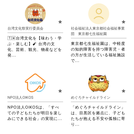
だ
さ
す
覧
さ
れ
さ
い。
る
す
れ
て
い。
に
る
て
お
は
に
お
り
star
star
ク
は
り
ま
台湾文化祭実行委員会
社会福祉法人東京都社会福祉事業
リ
ク
ま
す。
団 東京都七生福祉園
ッ
リ
す。
詳
🇹🇼台湾文化を【味わう・学
ク
ッ
詳
細
東京都七生福祉園は、中軽度
ぶ・楽しむ】🧨 台湾の文
し
ク
細
を
の知的障害を持つ障害児・者
化、芸術、観光、物産などを
て
し
を
閲
省
の方が生活している福祉施設
発...
く
て
閲
覧
省
略
で...
だ
く
覧
す
略
さ
さ
だ
す
る
さ
れ
い。
さ
る
に
れ
て
い。
に
は
て
お
は
ク
お
り
star
star
ク
リ
り
ま
NPO法人OIKOS
めぐろチャイルドライン
リ
ッ
ま
す。
ッ
ク
す。
詳
NPO法人OIKOSは、「すべ
「めぐろチャイルドライン」
ク
し
詳
細
ての子どもたちが明日を楽し
は、目黒区を拠点に、子ども
し
て
細
を
省
みにできる社会」の実現に...
たちが抱える不安や孤独に寄
て
く
を
閲
略
省
り...
く
だ
閲
覧
さ
略
だ
さ