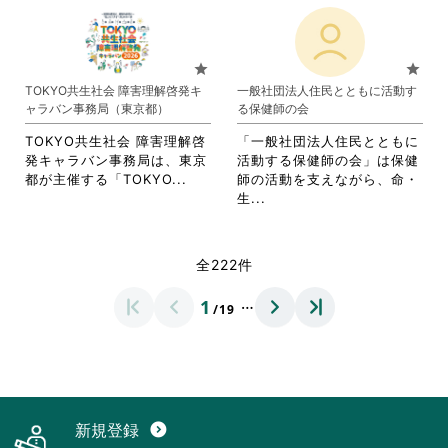
覧
す
れ
さ
さ
い。
す
る
て
れ
い。
る
に
お
て
に
は
り
お
star
star
は
ク
ま
り
TOKYO共生社会 障害理解啓発キ
一般社団法人住民とともに活動す
ク
リ
す。
ま
ャラバン事務局（東京都）
る保健師の会
リ
ッ
詳
す。
ッ
ク
細
詳
TOKYO共生社会 障害理解啓
「一般社団法人住民とともに
ク
し
を
細
発キャラバン事務局は、東京
活動する保健師の会」は保健
し
て
閲
を
省
都が主催する「TOKYO...
師の活動を支えながら、命・
て
く
覧
閲
略
省
生...
く
だ
す
覧
さ
略
だ
さ
る
す
れ
さ
さ
い。
に
る
て
れ
全222件
い。
は
に
お
て
ク
は
り
お
…
1
リ
ク
/19
ま
り
ッ
リ
す。
ま
ク
ッ
詳
す。
し
ク
細
詳
て
し
を
細
く
て
閲
を
だ
く
覧
閲
新規登録
expand_circle_down
さ
だ
す
覧