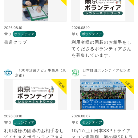
2026.08.10
2026.08.10
0
0
ボランティア
ボランティア
書道クラブ
利用者様の囲碁のお相手をし
てくださるボランティアさん
を募集しています。
「100年活躍ナビ」事務局（東
日本財団ボランティアセンタ
京都）
ー
NEW
NEW
2026.08.10
2026.08.07
0
0
ボランティア
ボランティア
利用者様の囲碁のお相手をし
10/17(土) 日本SSPトライア
てくださるボランティアさん
スロン選手権、海の森SPトラ