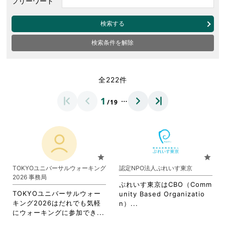
フリーワード
検索する
検索条件を解除
全222件
…
1
/19
star
star
TOKYOユニバーサルウォーキング
認定NPO法人ぷれいす東京
2026 事務局
ぷれいす東京はCBO（Comm
TOKYOユニバーサルウォー
unity Based Organizatio
キング2026はだれでも気軽
省
n）...
省
にウォーキングに参加でき...
略
略
さ