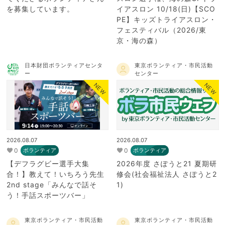
を募集しています。
イアスロン 10/18(日)【SCO
PE】キッズトライアスロン・
フェスティバル（2026/東
京・海の森）
日本財団ボランティアセンタ
東京ボランティア・市民活動
ー
センター
NEW
NEW
2026.08.07
2026.08.07
0
0
ボランティア
ボランティア
【デフラグビー選手大集
2026年度 さぽうと21 夏期研
合！】教えて！いちろう先生
修会(社会福祉法人 さぽうと2
2nd stage「みんなで話そ
1)
う！手話スポーツバー」
東京ボランティア・市民活動
東京ボランティア・市民活動