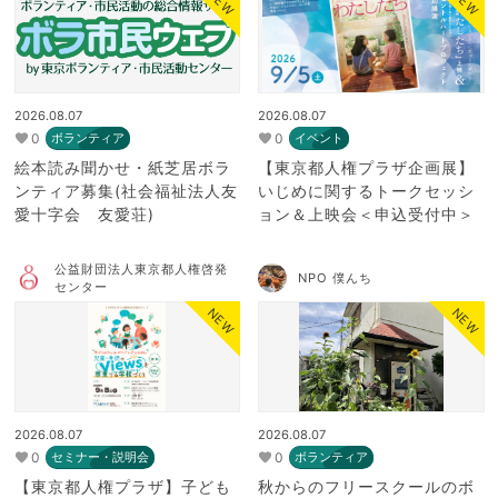
NEW
NEW
2026.08.07
2026.08.07
0
0
ボランティア
イベント
絵本読み聞かせ・紙芝居ボラ
【東京都人権プラザ企画展】
ンティア募集(社会福祉法人友
いじめに関するトークセッシ
愛十字会 友愛荘)
ョン＆上映会＜申込受付中＞
公益財団法人東京都人権啓発
NPO 僕んち
センター
NEW
NEW
2026.08.07
2026.08.07
0
0
セミナー・説明会
ボランティア
【東京都人権プラザ】子ども
秋からのフリースクールのボ