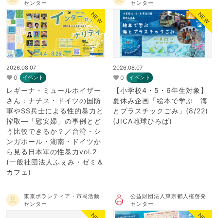
センター
センター
NEW
NEW
2026.08.07
2026.08.07
0
0
イベント
イベント
レギーナ・ミュールホイザー
【小学校4・5・6年生対象】
さん：ナチス・ドイツの国防
夏休み企画「絵本で学ぶ 海
軍やSS兵士による性的暴力と
とプラスチックごみ」(8/22)
搾取―「慰安婦」の事例とど
(JICA地球ひろば)
う比較できるか？／台湾・シ
ンガポール・湖南・ドイツか
ら見る日本軍の性暴力vol.2
(一般社団法人ふぇみ・ゼミ＆
カフェ)
東京ボランティア・市民活動
公益財団法人東京都人権啓発
センター
センター