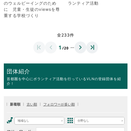
のウェルビーイングのため
ランティア活動
に 児童・生徒のviewsを尊
重する学校づくり
全233件
…
1
/20
団体紹介
首都圏を中心にボランティア活動を行っているVLNの登録団体を紹
介！
新着順
古い順
フォロワーが多い順
地域なし
分野なし