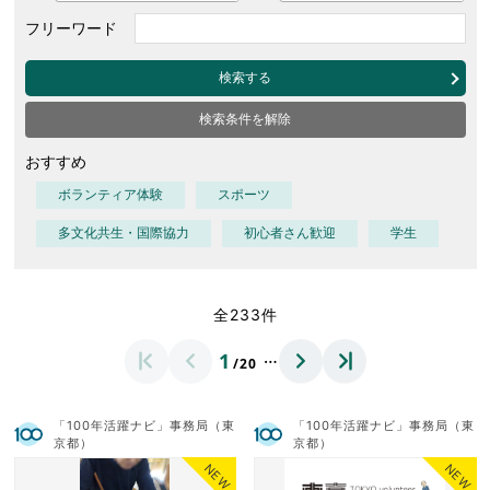
フリーワード
検索する
検索条件を解除
おすすめ
ボランティア体験
スポーツ
多文化共生・国際協力
初心者さん歓迎
学生
全233件
…
1
/20
「100年活躍ナビ」事務局（東
「100年活躍ナビ」事務局（東
京都）
京都）
NEW
NEW