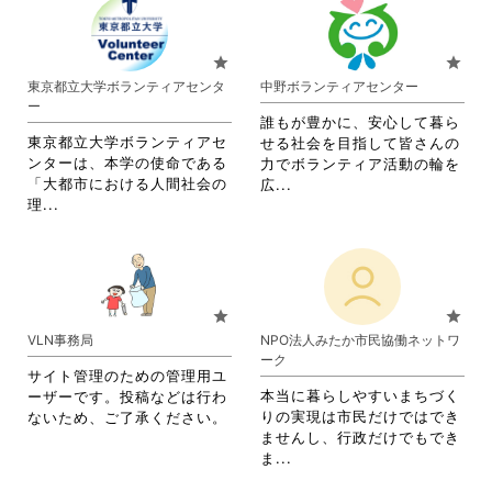
れ
れ
て
て
お
お
star
star
り
り
東京都立大学ボランティアセンタ
中野ボランティアセンター
ま
ま
ー
す。
す。
誰もが豊かに、安心して暮ら
詳
詳
東京都立大学ボランティアセ
せる社会を目指して皆さんの
細
細
ンターは、本学の使命である
力でボランティア活動の輪を
を
を
「大都市における人間社会の
省
広...
閲
閲
省
理...
略
覧
覧
略
さ
す
す
さ
れ
る
る
れ
て
に
に
て
お
は
は
お
り
star
star
ク
ク
り
ま
VLN事務局
NPO法人みたか市民協働ネットワ
リ
リ
ま
す。
ーク
ッ
ッ
す。
詳
サイト管理のための管理用ユ
ク
ク
詳
細
本当に暮らしやすいまちづく
ーザーです。投稿などは行わ
し
し
細
を
りの実現は市民だけではでき
ないため、ご了承ください。
て
て
を
閲
ませんし、行政だけでもでき
く
く
閲
覧
省
ま...
だ
だ
覧
す
略
さ