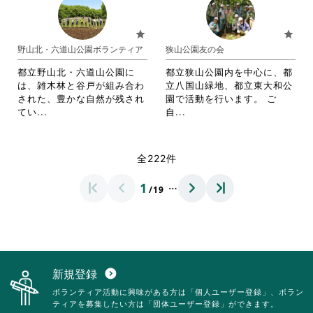
れ
れ
さ
る
る
て
て
い。
に
に
お
お
star
star
は
は
り
り
野山北・六道山公園ボランティア
狭山公園友の会
ク
ク
ま
ま
リ
リ
す。
す。
都立野山北・六道山公園に
都立狭山公園内を中心に、都
ッ
ッ
詳
詳
は、雑木林と谷戸が組み合わ
立八国山緑地、都立東大和公
ク
ク
細
細
された、豊かな自然が残され
園で活動を行います。 ご
し
し
を
を
省
省
てい...
自...
て
て
閲
閲
略
略
く
く
覧
覧
さ
さ
だ
だ
す
す
れ
れ
全222件
さ
さ
る
る
て
て
い。
い。
に
に
お
お
…
1
は
は
/19
り
り
ク
ク
ま
ま
リ
リ
す。
す。
ッ
ッ
詳
詳
ク
ク
細
細
し
し
を
を
て
て
閲
閲
新規登録
expand_circle_down
く
く
覧
覧
ボランティア活動に興味がある方は「個人ユーザー登録」、ボラン
だ
だ
す
す
ティアを募集したい方は「団体ユーザー登録」ができます。
さ
さ
る
る