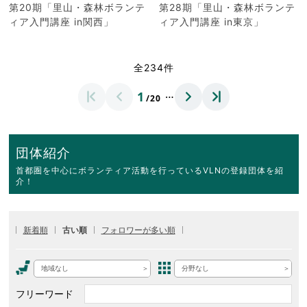
第20期「里山・森林ボランテ
第28期「里山・森林ボランテ
ィア入門講座 in関西」
ィア入門講座 in東京」
全234件
…
1
/20
団体紹介
首都圏を中心にボランティア活動を行っているVLNの登録団体を紹
介！
新着順
古い順
フォロワーが多い順
地域なし
分野なし
フリーワード