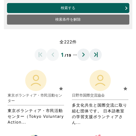
検索する
検索条件を解除
全222件
…
1
/19
star
star
東京ボランティア・市民活動セン
日野市国際交流協会
ター
多文化共生と国際交流に取り
東京ボランティア・市民活動
組む団体です。 日本語教室
センター（Tokyo Voluntary
の学習支援ボランティアさ
省
Action...
省
ん...
略
略
さ
さ