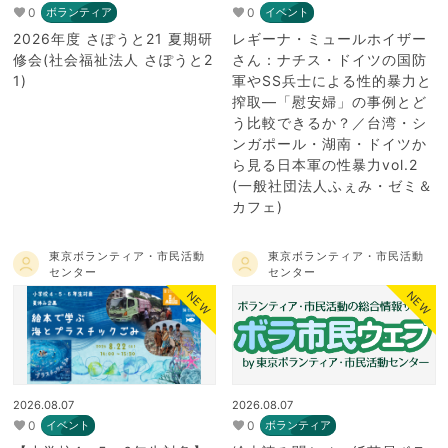
0
0
ボランティア
イベント
2026年度 さぽうと21 夏期研
レギーナ・ミュールホイザー
修会(社会福祉法人 さぽうと2
さん：ナチス・ドイツの国防
1)
軍やSS兵士による性的暴力と
搾取―「慰安婦」の事例とど
う比較できるか？／台湾・シ
ンガポール・湖南・ドイツか
ら見る日本軍の性暴力vol.2
(一般社団法人ふぇみ・ゼミ＆
カフェ)
東京ボランティア・市民活動
東京ボランティア・市民活動
センター
センター
NEW
NEW
2026.08.07
2026.08.07
0
0
イベント
ボランティア