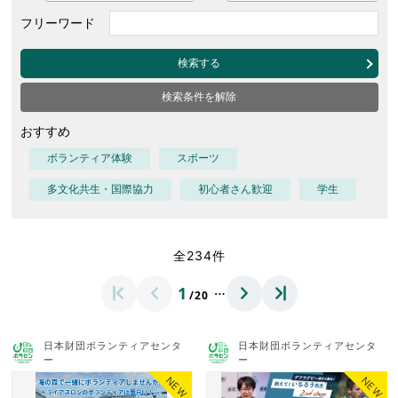
フリーワード
検索する
検索条件を解除
おすすめ
ボランティア体験
スポーツ
多文化共生・国際協力
初心者さん歓迎
学生
全234件
…
1
/20
日本財団ボランティアセンタ
日本財団ボランティアセンタ
ー
ー
NEW
NEW