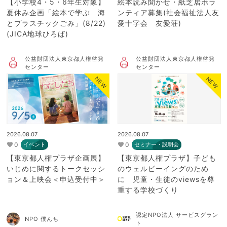
【小学校4・5・6年生対象】
絵本読み聞かせ・紙芝居ボラ
夏休み企画「絵本で学ぶ 海
ンティア募集(社会福祉法人友
とプラスチックごみ」(8/22)
愛十字会 友愛荘)
(JICA地球ひろば)
公益財団法人東京都人権啓発
公益財団法人東京都人権啓発
センター
センター
NEW
NEW
2026.08.07
2026.08.07
0
0
イベント
セミナー・説明会
【東京都人権プラザ企画展】
【東京都人権プラザ】子ども
いじめに関するトークセッシ
のウェルビーイングのため
ョン＆上映会＜申込受付中＞
に 児童・生徒のviewsを尊
重する学校づくり
認定NPO法人 サービスグラン
NPO 僕んち
ト