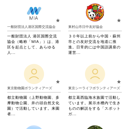
さ
す
る
さ
い。
い。
る
に
れ
に
は
て
は
ク
お
star
star
ク
リ
り
一般財団法人港区国際交流協会
東村山市日中友好協会
リ
ッ
ま
ッ
ク
す。
一般財団法人 港区国際交流
３０年以上前から中国・蘇州
ク
し
詳
協会（略称「MIA」）は、港
市との友好交流を地道に推
し
て
細
区を起点として、あらゆる
進。日常的には中国語講座の
て
く
を
省
省
人...
運営...
く
だ
閲
略
略
だ
さ
覧
さ
さ
さ
い。
す
れ
れ
い。
る
て
て
に
お
お
star
star
は
り
り
東京動物園ボランティアーズ
東京シーライフボランティアーズ
ク
ま
ま
リ
す。
す。
都立動物園（上野動物園、多
都立葛西臨海水族園で活動し
ッ
詳
詳
摩動物公園、井の頭自然文化
ています。展示水槽内で生き
ク
細
細
園）で活動しています。来園
ものの解説をする「スポット
し
を
を
省
省
者...
ガ...
て
閲
閲
略
略
く
覧
覧
さ
さ
だ
す
す