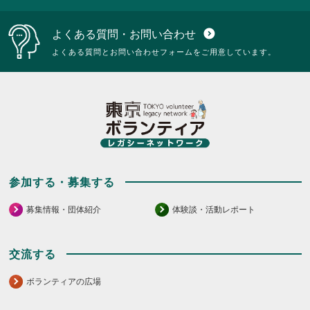
い。
い。
に
に
は
は
よくある質問・お問い合わせ
expand_circle_down
ク
ク
リ
リ
よくある質問とお問い合わせフォームをご用意しています。
ッ
ッ
ク
ク
し
し
て
て
く
く
だ
だ
さ
さ
い。
い。
参加する・募集する
募集情報・団体紹介
体験談・活動レポート
交流する
ボランティアの広場