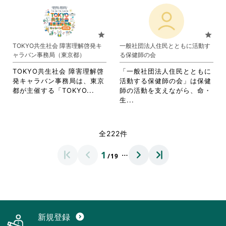
覧
す
れ
さ
さ
い。
す
る
て
れ
い。
る
に
お
て
に
は
り
お
star
star
は
ク
ま
り
TOKYO共生社会 障害理解啓発キ
一般社団法人住民とともに活動す
ク
リ
す。
ま
ャラバン事務局（東京都）
る保健師の会
リ
ッ
詳
す。
ッ
ク
細
詳
TOKYO共生社会 障害理解啓
「一般社団法人住民とともに
ク
し
を
細
発キャラバン事務局は、東京
活動する保健師の会」は保健
し
て
閲
を
省
都が主催する「TOKYO...
師の活動を支えながら、命・
て
く
覧
閲
略
省
生...
く
だ
す
覧
さ
略
だ
さ
る
す
れ
さ
さ
い。
に
る
て
れ
全222件
い。
は
に
お
て
ク
は
り
お
…
1
リ
ク
/19
ま
り
ッ
リ
す。
ま
ク
ッ
詳
す。
し
ク
細
詳
て
し
を
細
く
て
閲
を
だ
く
覧
閲
新規登録
expand_circle_down
さ
だ
す
覧