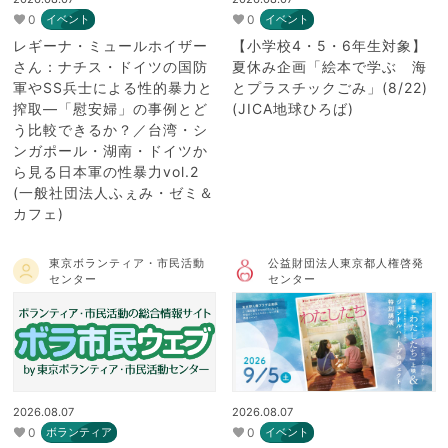
0
0
イベント
イベント
レギーナ・ミュールホイザー
【小学校4・5・6年生対象】
さん：ナチス・ドイツの国防
夏休み企画「絵本で学ぶ 海
軍やSS兵士による性的暴力と
とプラスチックごみ」(8/22)
搾取―「慰安婦」の事例とど
(JICA地球ひろば)
う比較できるか？／台湾・シ
ンガポール・湖南・ドイツか
ら見る日本軍の性暴力vol.2
(一般社団法人ふぇみ・ゼミ＆
カフェ)
東京ボランティア・市民活動
公益財団法人東京都人権啓発
センター
センター
2026.08.07
2026.08.07
0
0
ボランティア
イベント