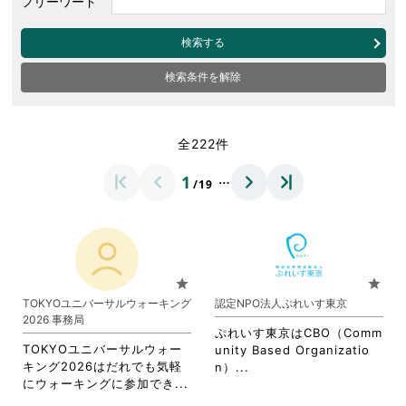
フリーワード
検索する
検索条件を解除
全222件
…
1
/19
star
star
TOKYOユニバーサルウォーキング
認定NPO法人ぷれいす東京
2026 事務局
ぷれいす東京はCBO（Comm
TOKYOユニバーサルウォー
unity Based Organizatio
キング2026はだれでも気軽
省
n）...
省
にウォーキングに参加でき...
略
略
さ