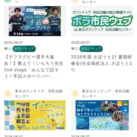
ー
センター
2026.08.07
2026.08.07
0
0
ボランティア
ボランティア
【デフラグビー選手大集
2026年度 さぽうと21 夏期研
合！】教えて！いちろう先生
修会(社会福祉法人 さぽうと2
2nd stage「みんなで話そ
1)
う！手話スポーツバー」
東京ボランティア・市民活動
東京ボランティア・市民活動
センター
センター
2026.08.07
2026.08.07