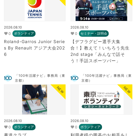
2026.08.10
2026.08.10
0
0
ボランティア
セミナー・説明会
Roland-Garros Junior Serie
【デフラグビー選手大集
s By Renault アジア大会202
合！】教えて！いちろう先生
6
2nd stage「みんなで話そ
う！手話スポーツバー」
「100年活躍ナビ」事務局（東
「100年活躍ナビ」事務局（東
京都）
京都）
NEW
NEW
2026.08.10
2026.08.10
0
0
ボランティア
ボランティア
書道クラブ
利用者様の囲碁のお相手をし