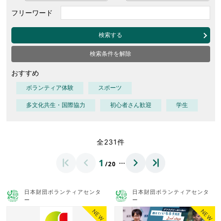
フリーワード
検索する
検索条件を解除
おすすめ
ボランティア体験
スポーツ
多文化共生・国際協力
初心者さん歓迎
学生
全231件
…
1
/20
日本財団ボランティアセンタ
日本財団ボランティアセンタ
ー
ー
NEW
NEW