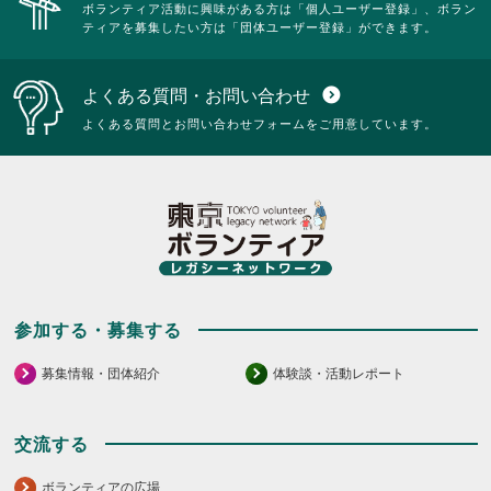
ボランティア活動に興味がある方は「個人ユーザー登録」、ボラン
い。
さ
る
す
ティアを募集したい方は「団体ユーザー登録」ができます。
い。
に
る
は
に
ク
は
よくある質問・お問い合わせ
expand_circle_down
リ
ク
ッ
リ
よくある質問とお問い合わせフォームをご用意しています。
ク
ッ
し
ク
て
し
く
て
だ
く
さ
だ
い。
さ
い。
参加する・募集する
募集情報・団体紹介
体験談・活動レポート
交流する
ボランティアの広場