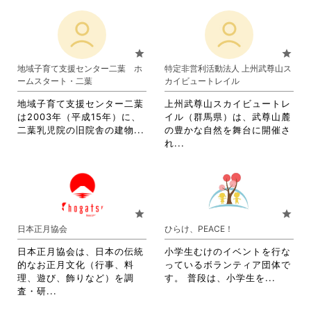
さ
れ
れ
て
て
お
お
り
star
star
り
ま
地域子育て支援センター二葉 ホ
特定非営利活動法人 上州武尊山ス
ま
す。
ームスタート・二葉
カイビュートレイル
す。
詳
詳
細
地域子育て支援センター二葉
上州武尊山スカイビュートレ
細
を
は2003年（平成15年）に、
イル（群馬県）は、武尊山麓
を
閲
省
二葉乳児院の旧院舎の建物...
の豊かな自然を舞台に開催さ
閲
覧
略
省
れ...
覧
す
さ
略
す
る
れ
さ
る
に
て
れ
に
は
お
て
は
ク
り
お
star
star
ク
リ
ま
り
日本正月協会
ひらけ、PEACE！
リ
ッ
す。
ま
ッ
ク
詳
す。
日本正月協会は、日本の伝統
小学生むけのイベントを行な
ク
し
細
詳
的なお正月文化（行事、料
っているボランティア団体で
し
て
を
細
省
理、遊び、飾りなど）を調
す。 普段は、小学生を...
て
く
閲
を
省
略
査・研...
く
だ
覧
閲
略
さ