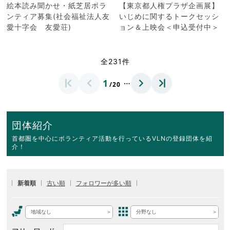
絵本読み聞かせ・紙芝居ボラ
【東京都人権プラザ企画展】
ンティア募集(社会福祉法人友
いじめに関するトークセッシ
愛十字会 友愛荘)
ョン＆上映会＜申込受付中＞
全231件
…
1
/20
団体紹介
首都圏を中心にボランティア活動を行っているVLNの登録団体を紹
介！
新着順
古い順
フォロワーが多い順
地域なし
分野なし