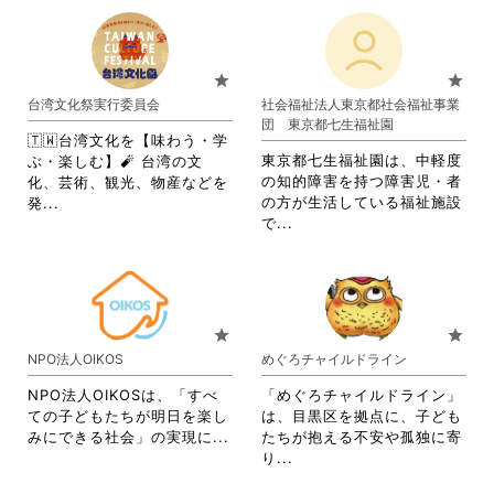
だ
さ
す
覧
さ
れ
さ
い。
る
す
れ
て
い。
に
る
て
お
は
に
お
り
star
star
ク
は
り
ま
台湾文化祭実行委員会
社会福祉法人東京都社会福祉事業
リ
ク
ま
す。
団 東京都七生福祉園
ッ
リ
す。
詳
🇹🇼台湾文化を【味わう・学
ク
ッ
詳
細
東京都七生福祉園は、中軽度
ぶ・楽しむ】🧨 台湾の文
し
ク
細
を
の知的障害を持つ障害児・者
化、芸術、観光、物産などを
て
し
を
閲
省
の方が生活している福祉施設
発...
く
て
閲
覧
省
略
で...
だ
く
覧
す
略
さ
さ
だ
す
る
さ
れ
い。
さ
る
に
れ
て
い。
に
は
て
お
は
ク
お
り
star
star
ク
リ
り
ま
NPO法人OIKOS
めぐろチャイルドライン
リ
ッ
ま
す。
ッ
ク
す。
詳
NPO法人OIKOSは、「すべ
「めぐろチャイルドライン」
ク
し
詳
細
ての子どもたちが明日を楽し
は、目黒区を拠点に、子ども
し
て
細
を
省
みにできる社会」の実現に...
たちが抱える不安や孤独に寄
て
く
を
閲
略
省
り...
く
だ
閲
覧
さ
略
だ
さ