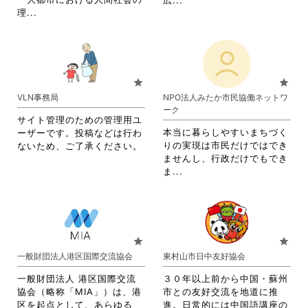
広...
閲
閲
省
理...
略
覧
覧
略
さ
す
す
さ
れ
る
る
れ
て
に
に
て
お
は
は
お
り
star
star
ク
ク
り
ま
VLN事務局
NPO法人みたか市民協働ネットワ
リ
リ
ま
す。
ーク
ッ
ッ
す。
詳
サイト管理のための管理用ユ
ク
ク
詳
細
本当に暮らしやすいまちづく
ーザーです。投稿などは行わ
し
し
細
を
りの実現は市民だけではでき
ないため、ご了承ください。
て
て
を
閲
ませんし、行政だけでもでき
く
く
閲
覧
省
ま...
だ
だ
覧
す
略
さ
さ
す
る
さ
い。
い。
る
に
れ
に
は
て
は
ク
お
star
star
ク
リ
り
一般財団法人港区国際交流協会
東村山市日中友好協会
リ
ッ
ま
ッ
ク
す。
一般財団法人 港区国際交流
３０年以上前から中国・蘇州
ク
し
詳
協会（略称「MIA」）は、港
市との友好交流を地道に推
し
て
細
区を起点として、あらゆる
進。日常的には中国語講座の