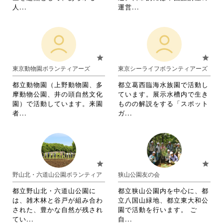
て
く
を
省
省
人...
運営...
く
だ
閲
略
略
だ
さ
覧
さ
さ
さ
い。
す
れ
れ
い。
る
て
て
に
お
お
star
star
は
り
り
東京動物園ボランティアーズ
東京シーライフボランティアーズ
ク
ま
ま
リ
す。
す。
都立動物園（上野動物園、多
都立葛西臨海水族園で活動し
ッ
詳
詳
摩動物公園、井の頭自然文化
ています。展示水槽内で生き
ク
細
細
園）で活動しています。来園
ものの解説をする「スポット
し
を
を
省
省
者...
ガ...
て
閲
閲
略
略
く
覧
覧
さ
さ
だ
す
す
れ
れ
さ
る
る
て
て
い。
に
に
お
お
star
star
は
は
り
り
野山北・六道山公園ボランティア
狭山公園友の会
ク
ク
ま
ま
リ
リ
す。
す。
都立野山北・六道山公園に
都立狭山公園内を中心に、都
ッ
ッ
詳
詳
は、雑木林と谷戸が組み合わ
立八国山緑地、都立東大和公
ク
ク
細
細
された、豊かな自然が残され
園で活動を行います。 ご
し
し
を
を
省
省
てい...
自...