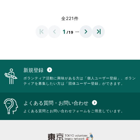
て
て
閲
閲
略
略
く
く
覧
覧
さ
さ
だ
だ
す
す
れ
れ
全221件
さ
さ
る
る
て
て
い。
い。
に
に
お
お
…
1
は
は
/19
り
り
ク
ク
ま
ま
リ
リ
す。
す。
ッ
ッ
詳
詳
ク
ク
細
細
し
し
を
を
て
て
閲
閲
新規登録
expand_circle_down
く
く
覧
覧
ボランティア活動に興味がある方は「個人ユーザー登録」、ボラン
だ
だ
す
す
ティアを募集したい方は「団体ユーザー登録」ができます。
さ
さ
る
る
い。
い。
に
に
は
は
よくある質問・お問い合わせ
expand_circle_down
ク
ク
リ
リ
よくある質問とお問い合わせフォームをご用意しています。
ッ
ッ
ク
ク
し
し
て
て
く
く