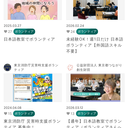
2025.03.27
2026.02.24
27
24
ボランティア
ボランティア
日本語教室でボランティア
未経験OK！週1日だけ 日本語
ボランティア【外国語スキル
不要】
東京消防庁災害時支援ボラン
公益財団法人 東京都つながり
ティア
創生財団
2024.04.08
2026.03.12
15
13
ボランティア
ボランティア
東京消防庁 災害時支援ボラン
【通年】日本語教室でボラン
テイア 募集中！
ティア（ボランティアさんへ