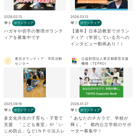
2026.02.13
2026.03.12
8
7
ボランティア
ボランティア
ハガキや切手の整理ボランテ
【通年】日本語教室でボラン
ィアを募集中です
ティア（学習している方への
インタビュー動画あり！）
東京ボランティア・市民活動
公益財団法人東京都教育支援
センター
機構（TEPRO)
2025.09.19
2026.01.27
6
6
ボランティア
ボランティア
多文化共生の子育ち・子育て
” あなたのチカラで、学校が
支援 「こども食堂」や「い
輝く。” 都内公立学校のサポ
じめ防止」など(ＮＰＯ法人レ
ーター募集中！