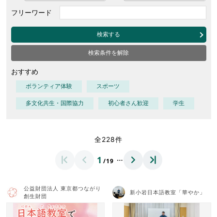
フリーワード
検索する
検索条件を解除
おすすめ
ボランティア体験
スポーツ
多文化共生・国際協力
初心者さん歓迎
学生
全228件
…
1
/19
公益財団法人 東京都つながり
新小岩日本語教室「華やか」
創生財団