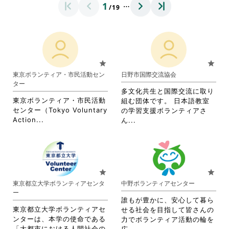
…
1
/19
star
star
東京ボランティア・市民活動セン
日野市国際交流協会
ター
多文化共生と国際交流に取り
東京ボランティア・市民活動
組む団体です。 日本語教室
センター（Tokyo Voluntary
の学習支援ボランティアさ
省
Action...
省
ん...
略
略
さ
さ
れ
れ
て
て
お
お
star
star
り
り
東京都立大学ボランティアセンタ
中野ボランティアセンター
ま
ま
ー
す。
す。
誰もが豊かに、安心して暮ら
詳
詳
東京都立大学ボランティアセ
せる社会を目指して皆さんの
細
細
ンターは、本学の使命である
力でボランティア活動の輪を
を
を
「大都市における人間社会の
省