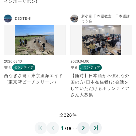
インボーリボン)
新小岩 日本語教室 日本語話
DEXTE-K
そう会
2026.03.10
2026.04.06
6
6
ボランティア
ボランティア
西なぎさ発：東京里海エイド
【随時】日本語が不慣れな外
（東京湾ビーチクリーン）
国の方(日本在住者)と会話を
していただけるボランティア
さん大募集
全228件
…
1
/19