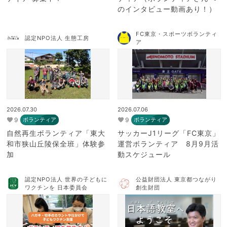
のインタビュー動画あり！）
FC東京・スポーツボランティ
認定NPO法人 生態工房
ア
2026.07.30
2026.07.06
9
9
ボランティア
ボランティア
自然再生ボランティア「東大
サッカーJ1リーグ「FC東京」
和市狭山丘陵保全班」体験参
運営ボランティア 8月9月活
加
動スケジュール
認定NPO法人 世界の子どもに
公益財団法人 東京都つながり
ワクチンを 日本委員会
創生財団