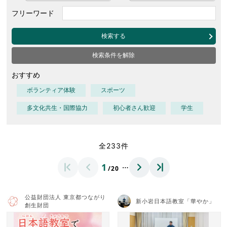
フリーワード
検索する
検索条件を解除
おすすめ
ボランティア体験
スポーツ
多文化共生・国際協力
初心者さん歓迎
学生
全233件
…
1
/20
公益財団法人 東京都つながり
新小岩日本語教室「華やか」
創生財団