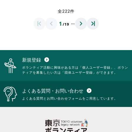
く
く
覧
覧
さ
さ
だ
だ
す
す
れ
れ
全222件
さ
さ
る
る
て
て
い。
い。
に
に
お
お
…
1
は
は
/19
り
り
ク
ク
ま
ま
リ
リ
す。
す。
ッ
ッ
詳
詳
ク
ク
細
細
し
し
を
を
て
て
閲
閲
新規登録
expand_circle_down
く
く
覧
覧
ボランティア活動に興味がある方は「個人ユーザー登録」、ボラン
だ
だ
す
す
ティアを募集したい方は「団体ユーザー登録」ができます。
さ
さ
る
る
い。
い。
に
に
は
は
よくある質問・お問い合わせ
expand_circle_down
ク
ク
リ
リ
よくある質問とお問い合わせフォームをご用意しています。
ッ
ッ
ク
ク
し
し
て
て
く
く
だ
だ