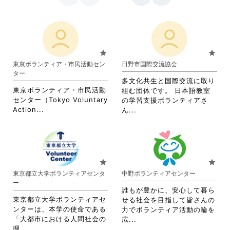
star
star
東京ボランティア・市民活動セン
日野市国際交流協会
ター
多文化共生と国際交流に取り
東京ボランティア・市民活動
組む団体です。 日本語教室
センター（Tokyo Voluntary
の学習支援ボランティアさ
省
Action...
省
ん...
略
略
さ
さ
れ
れ
て
て
お
お
star
star
り
り
東京都立大学ボランティアセンタ
中野ボランティアセンター
ま
ま
ー
す。
す。
誰もが豊かに、安心して暮ら
詳
詳
東京都立大学ボランティアセ
せる社会を目指して皆さんの
細
細
ンターは、本学の使命である
力でボランティア活動の輪を
を
を
「大都市における人間社会の
省
広...
閲
閲
省
理...
略