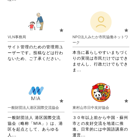
覧
覧
略
さ
す
す
さ
れ
る
る
れ
て
に
に
て
お
は
は
お
り
star
star
ク
ク
り
ま
VLN事務局
NPO法人みたか市民協働ネットワ
リ
リ
ま
す。
ーク
ッ
ッ
す。
詳
サイト管理のための管理用ユ
ク
ク
詳
細
本当に暮らしやすいまちづく
ーザーです。投稿などは行わ
し
し
細
を
りの実現は市民だけではでき
ないため、ご了承ください。
て
て
を
閲
ませんし、行政だけでもでき
く
く
閲
覧
省
ま...
だ
だ
覧
す
略
さ
さ
す
る
さ
い。
い。
る
に
れ
に
は
て
は
ク
お
star
star
ク
リ
り
一般財団法人港区国際交流協会
東村山市日中友好協会
リ
ッ
ま
ッ
ク
す。
一般財団法人 港区国際交流
３０年以上前から中国・蘇州
ク
し
詳
協会（略称「MIA」）は、港
市との友好交流を地道に推
し
て
細
区を起点として、あらゆる
進。日常的には中国語講座の
て
く
を
省
省
人...
運営...