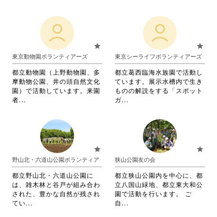
く
だ
閲
略
略
だ
さ
覧
さ
さ
さ
い。
す
れ
れ
い。
る
て
て
に
お
お
star
star
は
り
り
東京動物園ボランティアーズ
東京シーライフボランティアーズ
ク
ま
ま
リ
す。
す。
都立動物園（上野動物園、多
都立葛西臨海水族園で活動し
ッ
詳
詳
摩動物公園、井の頭自然文化
ています。展示水槽内で生き
ク
細
細
園）で活動しています。来園
ものの解説をする「スポット
し
を
を
省
省
者...
ガ...
て
閲
閲
略
略
く
覧
覧
さ
さ
だ
す
す
れ
れ
さ
る
る
て
て
い。
に
に
お
お
star
star
は
は
り
り
野山北・六道山公園ボランティア
狭山公園友の会
ク
ク
ま
ま
リ
リ
す。
す。
都立野山北・六道山公園に
都立狭山公園内を中心に、都
ッ
ッ
詳
詳
は、雑木林と谷戸が組み合わ
立八国山緑地、都立東大和公
ク
ク
細
細
された、豊かな自然が残され
園で活動を行います。 ご
し
し
を
を
省
省
てい...
自...
て
て
閲
閲
略
略