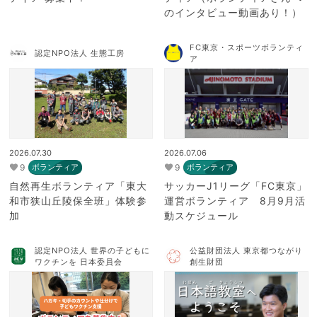
のインタビュー動画あり！）
FC東京・スポーツボランティ
認定NPO法人 生態工房
ア
2026.07.30
2026.07.06
9
9
ボランティア
ボランティア
自然再生ボランティア「東大
サッカーJ1リーグ「FC東京」
和市狭山丘陵保全班」体験参
運営ボランティア 8月9月活
加
動スケジュール
認定NPO法人 世界の子どもに
公益財団法人 東京都つながり
ワクチンを 日本委員会
創生財団