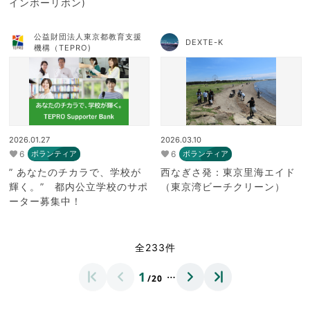
インボーリボン)
公益財団法人東京都教育支援
DEXTE-K
機構（TEPRO)
2026.01.27
2026.03.10
6
6
ボランティア
ボランティア
” あなたのチカラで、学校が
西なぎさ発：東京里海エイド
輝く。” 都内公立学校のサポ
（東京湾ビーチクリーン）
ーター募集中！
全233件
…
1
/20