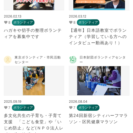
2026.02.13
2026.03.12
8
8
ボランティア
ボランティア
ハガキや切手の整理ボランテ
【通年】日本語教室でボラン
ィアを募集中です
ティア（学習している方への
インタビュー動画あり！）
東京ボランティア・市民活動
日本財団ボランティアセンタ
センター
ー
2025.09.19
2026.08.04
7
7
ボランティア
ボランティア
多文化共生の子育ち・子育て
第24回新宿シティハーフマラ
支援 「こども食堂」や「い
ソン・区民健康マラソン
じめ防止」など(ＮＰＯ法人レ