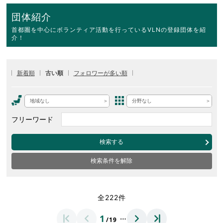
団体紹介
首都圏を中心にボランティア活動を行っているVLNの登録団体を紹
介！
新着順
古い順
フォロワーが多い順
地域なし
分野なし
フリーワード
検索する
検索条件を解除
全222件
…
1
/19