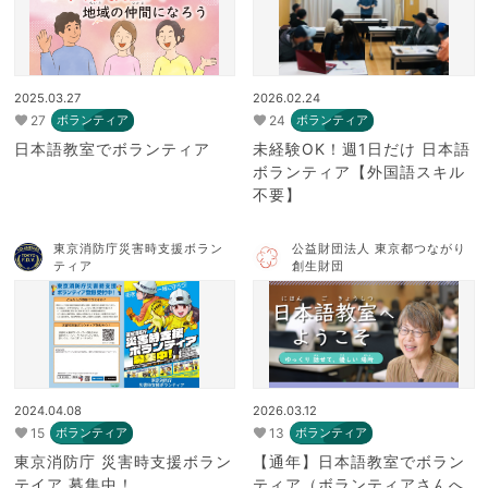
2025.03.27
2026.02.24
27
24
ボランティア
ボランティア
日本語教室でボランティア
未経験OK！週1日だけ 日本語
ボランティア【外国語スキル
不要】
東京消防庁災害時支援ボラン
公益財団法人 東京都つながり
ティア
創生財団
2024.04.08
2026.03.12
15
13
ボランティア
ボランティア
東京消防庁 災害時支援ボラン
【通年】日本語教室でボラン
テイア 募集中！
ティア（ボランティアさんへ