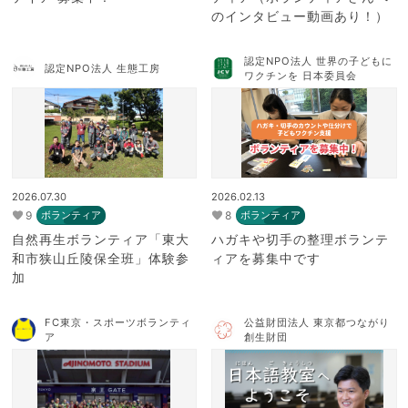
のインタビュー動画あり！）
認定NPO法人 世界の子どもに
認定NPO法人 生態工房
ワクチンを 日本委員会
2026.07.30
2026.02.13
9
8
ボランティア
ボランティア
自然再生ボランティア「東大
ハガキや切手の整理ボランテ
和市狭山丘陵保全班」体験参
ィアを募集中です
加
FC東京・スポーツボランティ
公益財団法人 東京都つながり
ア
創生財団