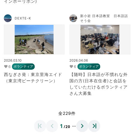
インボーリボン)
新小岩 日本語教室 日本語話
DEXTE-K
そう会
2026.03.10
2026.04.06
6
6
ボランティア
ボランティア
西なぎさ発：東京里海エイド
【随時】日本語が不慣れな外
（東京湾ビーチクリーン）
国の方(日本在住者)と会話を
していただけるボランティア
さん大募集
全229件
…
1
/20