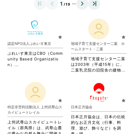
…
1
/19
star
star
認定NPO法人ぷれいす東京
地域子育て支援センター二葉 ホ
ームスタート・二葉
ぷれいす東京はCBO（Comm
地域子育て支援センター二葉
unity Based Organizatio
省
は2003年（平成15年）に、
n）...
省
略
二葉乳児院の旧院舎の建物...
略
さ
さ
れ
れ
て
て
お
お
り
star
star
り
ま
特定非営利活動法人 上州武尊山ス
日本正月協会
ま
す。
カイビュートレイル
す。
詳
日本正月協会は、日本の伝統
詳
細
上州武尊山スカイビュートレ
的なお正月文化（行事、料
細
を
イル（群馬県）は、武尊山麓
理、遊び、飾りなど）を調
を
閲
の豊かな自然を舞台に開催さ
省
査・研...