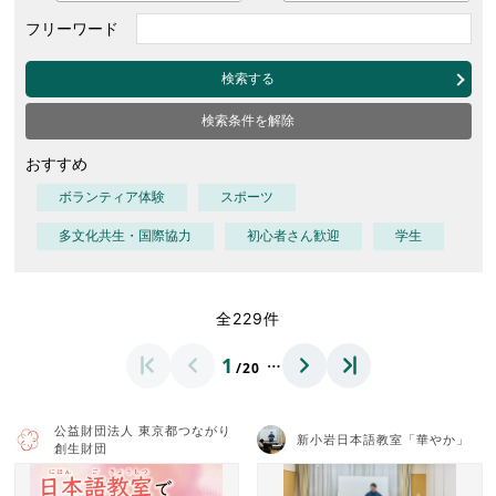
フリーワード
検索する
検索条件を解除
おすすめ
ボランティア体験
スポーツ
多文化共生・国際協力
初心者さん歓迎
学生
全229件
…
1
/20
公益財団法人 東京都つながり
新小岩日本語教室「華やか」
創生財団