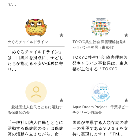
て
く
覧
閲
省
で...
さ
く
だ
す
覧
略
れ
だ
さ
る
す
さ
て
さ
い。
に
る
れ
お
い。
は
に
て
り
ク
は
お
ま
star
star
リ
ク
り
す。
めぐろチャイルドライン
TOKYO共生社会 障害理解啓発キ
ッ
リ
ま
詳
ャラバン事務局（東京都）
ク
ッ
す。
細
「めぐろチャイルドライン」
し
ク
詳
を
TOKYO共生社会 障害理解啓
は、目黒区を拠点に、子ども
て
し
細
閲
発キャラバン事務局は、東京
たちが抱える不安や孤独に寄
く
て
を
覧
省
省
都が主催する「TOKYO...
り...
だ
く
閲
す
略
略
さ
だ
覧
る
さ
さ
い。
さ
す
に
れ
れ
い。
る
は
て
て
に
ク
お
お
star
star
は
リ
り
り
一般社団法人住民とともに活動す
Aqua Dream Project・千葉県ビー
ク
ッ
ま
ま
る保健師の会
チクリーン協議会
リ
ク
す。
す。
ッ
し
詳
詳
「一般社団法人住民とともに
国連が主導する人類存続の唯
ク
て
細
細
活動する保健師の会」は保健
一の希望であるＳＤＧｓを支
し
く
を
を
省
師の活動を支えながら、命・
持し実現します！ 「Thi...