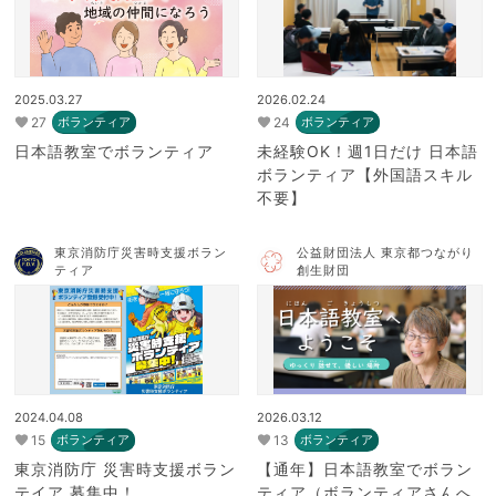
2025.03.27
2026.02.24
27
24
ボランティア
ボランティア
日本語教室でボランティア
未経験OK！週1日だけ 日本語
ボランティア【外国語スキル
不要】
東京消防庁災害時支援ボラン
公益財団法人 東京都つながり
ティア
創生財団
2024.04.08
2026.03.12
15
13
ボランティア
ボランティア
東京消防庁 災害時支援ボラン
【通年】日本語教室でボラン
テイア 募集中！
ティア（ボランティアさんへ