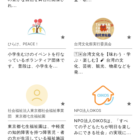
閲
覧
省
れ...
略
覧
す
略
さ
す
る
さ
れ
る
に
れ
て
に
は
て
お
は
ク
お
り
star
star
ク
リ
り
ま
ひらけ、PEACE！
台湾文化祭実行委員会
リ
ッ
ま
す。
ッ
ク
す。
詳
小学生むけのイベントを行な
🇹🇼台湾文化を【味わう・学
ク
し
詳
細
っているボランティア団体で
ぶ・楽しむ】🧨 台湾の文
し
て
細
を
省
す。 普段は、小学生を...
化、芸術、観光、物産などを
て
く
を
閲
略
省
発...
く
だ
閲
覧
さ
略
だ
さ
覧
す
れ
さ
さ
い。
す
る
て
れ
い。
る
に
お
て
に
は
り
お
star
star
は
ク
ま
り
社会福祉法人東京都社会福祉事業
NPO法人OIKOS
ク
リ
す。
ま
団 東京都七生福祉園
リ
ッ
詳
す。
NPO法人OIKOSは、「すべ
ッ
ク
細
詳
東京都七生福祉園は、中軽度
ての子どもたちが明日を楽し
ク
し
を
細
の知的障害を持つ障害児・者
省
みにできる社会」の実現に...
し
て
閲
を
の方が生活している福祉施設
略