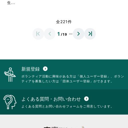
て
だ
閲
閲
省
略
生...
く
さ
覧
覧
略
さ
だ
い。
す
す
さ
れ
さ
る
る
れ
て
全221件
い。
に
に
て
お
は
は
お
り
…
1
ク
ク
/19
り
ま
リ
リ
ま
す。
ッ
ッ
す。
詳
ク
ク
詳
細
し
し
細
を
て
て
を
閲
く
く
閲
覧
新規登録
expand_circle_down
だ
だ
覧
す
ボランティア活動に興味がある方は「個人ユーザー登録」、ボラン
さ
さ
す
る
ティアを募集したい方は「団体ユーザー登録」ができます。
い。
い。
る
に
に
は
は
ク
よくある質問・お問い合わせ
expand_circle_down
ク
リ
リ
ッ
よくある質問とお問い合わせフォームをご用意しています。
ッ
ク
ク
し
し
て
て
く