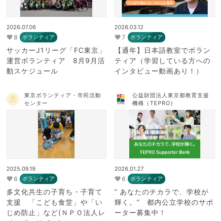
2026.07.06
2026.03.12
8
7
ボランティア
ボランティア
サッカーJ1リーグ「FC東京」
【通年】日本語教室でボラン
運営ボランティア 8月9月活
ティア（学習している方への
動スケジュール
インタビュー動画あり！）
東京ボランティア・市民活動
公益財団法人東京都教育支援
センター
機構（TEPRO)
2025.09.19
2026.01.27
6
6
ボランティア
ボランティア
多文化共生の子育ち・子育て
” あなたのチカラで、学校が
支援 「こども食堂」や「い
輝く。” 都内公立学校のサポ
じめ防止」など(ＮＰＯ法人レ
ーター募集中！