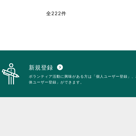
ク
て
リ
お
ッ
全222件
り
ク
ま
し
す。
て
詳
く
細
だ
を
さ
閲
い。
覧
す
る
新規登録
expand_circle_down
に
ボランティア活動に興味がある方は「個人ユーザー登録」、
は
体ユーザー登録」ができます。
ク
リ
ッ
ク
し
て
く
だ
さ
い。