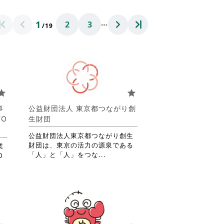
…
1
2
3
/19
tar
star
事
公益財団法人 東京都つながり創
O
生財団
公益財団法人東京都つながり創生
財団は、東京の活力の源泉である
業
省
「人」と「人」をつな...
O
略
さ
れ
て
お
り
ま