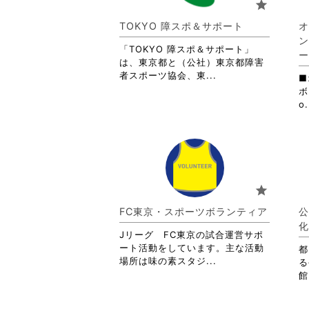
star
詳
細
TOKYO 障スポ＆サポート
オ
を
ン
閲
「TOKYO 障スポ＆サポート」
ー
覧
は、東京都と（公社）東京都障害
す
省
者スポーツ協会、東...
■
る
略
ボ
に
さ
o.
は
れ
ク
て
リ
お
ッ
り
ク
ま
し
す。
star
て
詳
く
細
FC東京・スポーツボランティア
公
だ
を
化
さ
閲
Jリーグ FC東京の試合運営サポ
い。
覧
ート活動をしています。主な活動
都
す
省
場所は味の素スタジ...
る
る
略
館
に
さ
は
れ