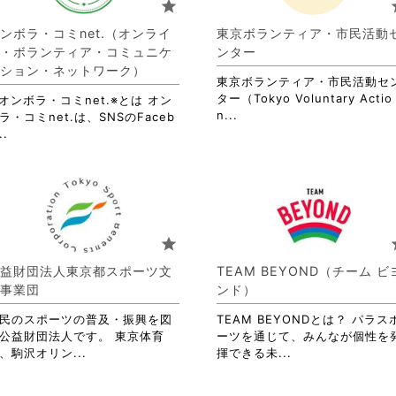
star
s
ま
す。
ンボラ・コミnet.（オンライ
東京ボランティア・市民活動
詳
・ボランティア・コミュニケ
ンター
細
ション・ネットワーク）
を
東京ボランティア・市民活動セ
閲
ター（Tokyo Voluntary Actio
オンボラ・コミnet.※とは オン
覧
省
n...
ラ・コミnet.は、SNSのFaceb
す
略
省
..
る
さ
略
に
れ
さ
は
て
れ
ク
お
て
リ
り
お
ッ
ま
り
star
s
ク
す。
ま
し
詳
す。
益財団法人東京都スポーツ文
TEAM BEYOND（チーム ビ
て
細
詳
事業団
ンド）
く
を
細
だ
閲
を
民のスポーツの普及・振興を図
TEAM BEYONDとは？ パラス
さ
覧
閲
公益財団法人です。 東京体育
ーツを通じて、みんなが個性を
い。
す
覧
省
省
、駒沢オリン...
揮できる未...
る
す
略
略
に
る
さ
さ