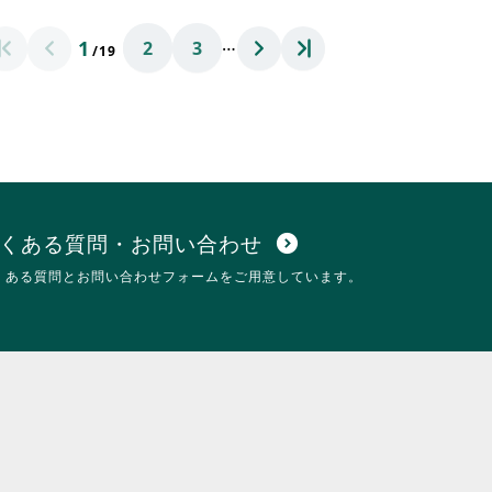
ク
れ
リ
て
…
1
ッ
2
3
お
/19
ク
り
し
ま
て
す。
く
詳
だ
細
さ
を
い。
閲
覧
す
くある質問・お問い合わせ
expand_circle_down
る
くある質問とお問い合わせフォームをご用意しています。
に
は
ク
リ
ッ
ク
し
て
く
だ
さ