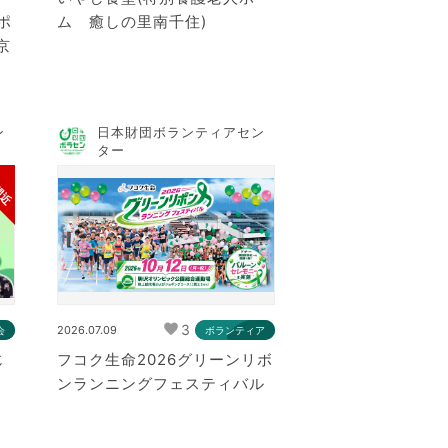
ポ
ム 癒しの里南千住)
京
ン
日本財団ボランティアセン
ター
間近
3
2026.07.09
会
ボランティア
じ
フコク生命2026グリーンリボ
ンランニングフェスティバル