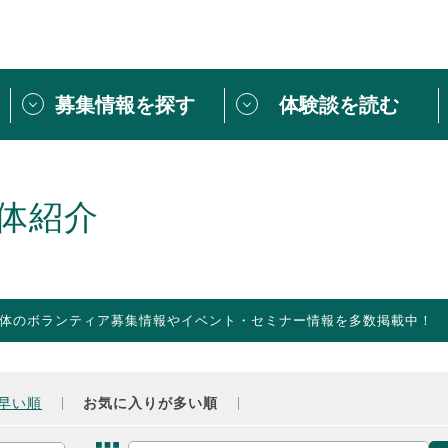
募集情報を探す
体験談を読む
団体紹介
[団体] 活動レ
VLNカフェ
読み物記事
体紹介
をしたい方は
「個人ユーザー登録」
・
ボランティアを募集した
トピックス
スペシャルインタ
シーネットワークとは
ボランティアは
体のボランティア募集情報やイベント・セミナー情報を多数掲載中！
ボランティアはじ
きること
ボランティアで
活動のヒント
あなたにぴった
早い順
お気に入りが多い順