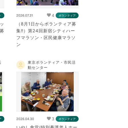
4
2026.07.31
ト
ボランティア
ッ
（8月1日からボランティア募
募
集‼）第24回新宿シティハー
フマラソン・区民健康マラソ
ン
活
東京ボランティア・市民活
動センター
3
2026.04.30
ア
ボランティア
が
いやし食堂(特別養護老人ホー