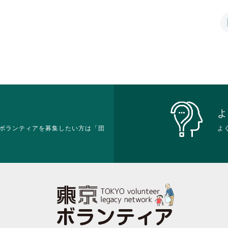
は
に
れ
れ
ク
は
て
て
リ
ク
お
お
ッ
リ
り
り
ク
ッ
ま
ま
し
ク
す。
す。
て
し
詳
詳
く
て
細
細
だ
く
を
を
さ
だ
閲
閲
い。
さ
覧
覧
い。
す
す
よ
る
る
ボランティアを募集したい方は「団
よ
に
に
は
は
ク
ク
リ
リ
ッ
ッ
ク
ク
し
し
て
て
く
く
だ
だ
さ
さ