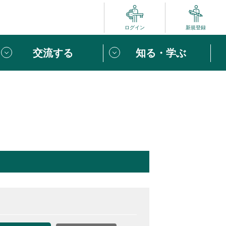
ログイン
新規登録
交流する
知る・学ぶ
ポート
い方は
「団体ユーザー登録」
へ！
ビュー
じめての方へ
めの一歩
心がけたい６つのこと
りなボランティアをチェック！