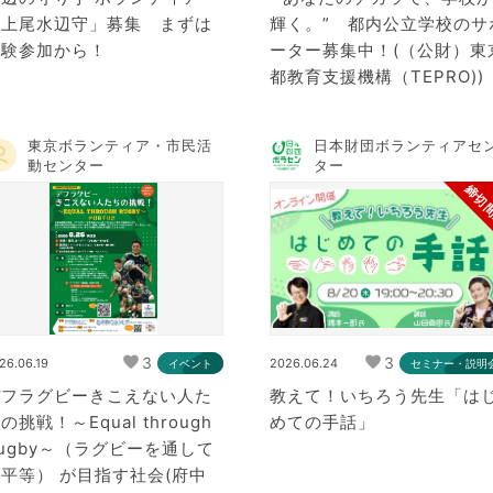
「上尾水辺守」募集 まずは
輝く。” 都内公立学校のサ
体験参加から！
ーター募集中！(（公財）東
都教育支援機構（TEPRO))
東京ボランティア・市民活
日本財団ボランティアセ
動センター
ター
締切
3
3
26.06.19
2026.06.24
イベント
セミナー・説明
デフラグビーきこえない人た
教えて！いちろう先生「は
の挑戦！～Equal through
めての手話」
ugby～（ラグビーを通して
平等） が目指す社会(府中