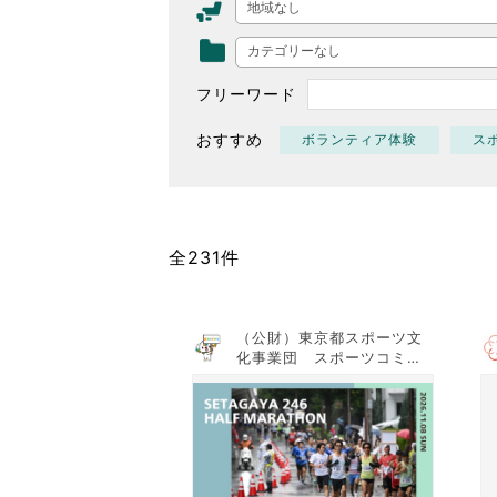
地域なし
東京2020大会の軌跡
カテゴリーなし
シティキャスト
VLNポイントとは
フリーワード
おもてなし語学ボランティ
おすすめ
ボランティア体験
ス
全231件
（公財）東京都スポーツ文
化事業団 スポーツコミッ
ションTOKYO