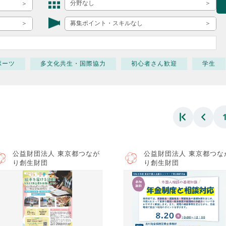
ボランティア みん
分野なし
ボランティア関
募集ポイント・スキルなし
中高生が参加で
ア
ポーツ
多文化共生・国際協力
初心者さん歓迎
学生
公益財団法人 東京都つなが
公益財団法人 東京都つな
り創生財団
り創生財団