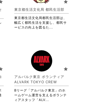
tar
star
す。
詳
セ
東京都生活文化局 都民生活部
細
を
東京都生活文化局都民生活部は、
閲
幅広く都民生活を支援し、都民サ
ン
覧
省
ービスの向上を図るた...
す
略
る
さ
に
れ
は
て
ク
お
リ
り
ッ
ま
ク
す。
tar
star
し
詳
て
細
ヨ
アルバルク東京 ボランティア
く
を
ALVARK TOKYO CREW
だ
閲
さ
覧
ポ
Bリーグ「アルバルク東京」のホ
い。
す
発
ームゲーム運営を支えるボランテ
る
省
ィアスタッフ「ALV...
に
略
は
さ