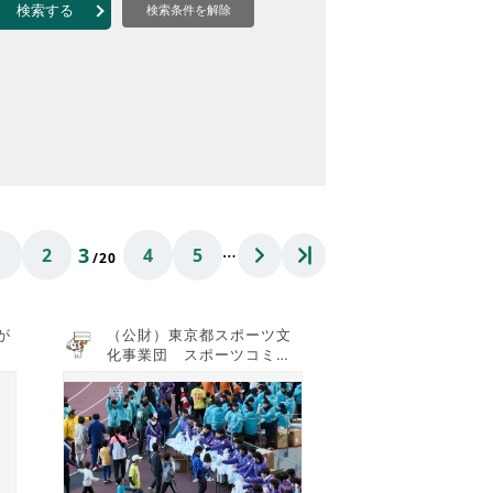
なのVOICE
検索する
検索条件を解除
連ニュース（外部記事）
きるボランティア
…
3
1
2
4
5
/20
が
（公財）東京都スポーツ文
化事業団 スポーツコミッ
ションTOKYO