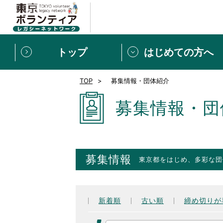
トップ
はじめての方へ
TOP
募集情報・団体紹介
募集情報
[個人] 体験談
ボランティアの広場
新着記事一覧
募集情報・団
新規登録
ボランティア
東京ボランティアレガ
募集情報
東京都をはじめ、多彩な団
もっと知りたい！VLNでで
新着順
古い順
締め切りが