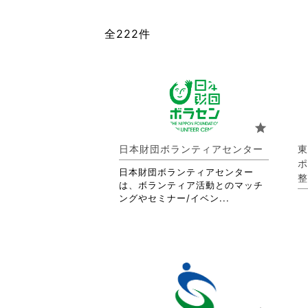
全222件
star
日本財団ボランティアセンター
東
ポ
日本財団ボランティアセンター
整
は、ボランティア活動とのマッチ
省
ングやセミナー/イベン...
略
さ
れ
て
お
り
ま
す。