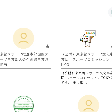
star
s
京都スポーツ推進本部国際ス
（公財）東京都スポーツ文化
ーツ事業部大会企画課事業調
業団 スポーツコミッションT
担当
KYO
（公財）東京都スポーツ文化事
団 スポーツコミッションTOKY
省
です。 主に都...
略
さ
れ
て
お
り