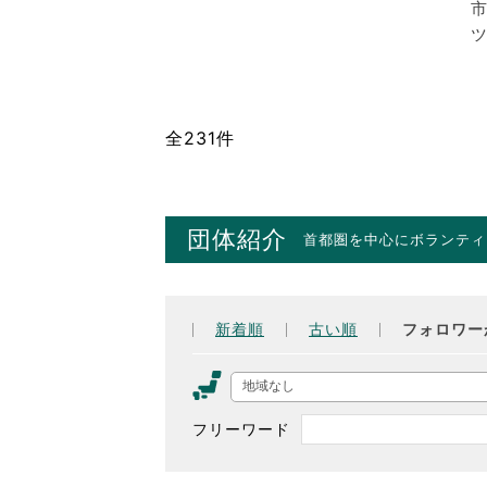
市
ツ
全231件
団体紹介
首都圏を中心にボランティ
新着順
古い順
フォロワー
地域なし
フリーワード