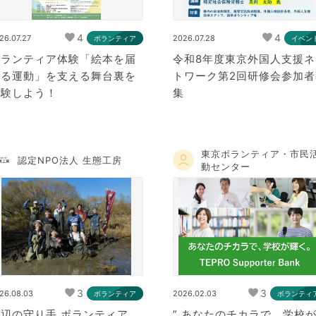
4
4
26.07.27
2026.07.28
ボランティア
イベン
ボランティア体験「絵本を届
令和8年度東京外国人支援ネ
ける運動」を支える舞台裏を
トワーク第2回研修会参加者
体験しよう！
集
東京ボランティア・市民
認定NPO法人 生態工房
動センター
3
3
26.08.03
2026.02.03
ボランティア
ボランティ
辺の守り手 ボランティア
” あなたのチカラで、学校