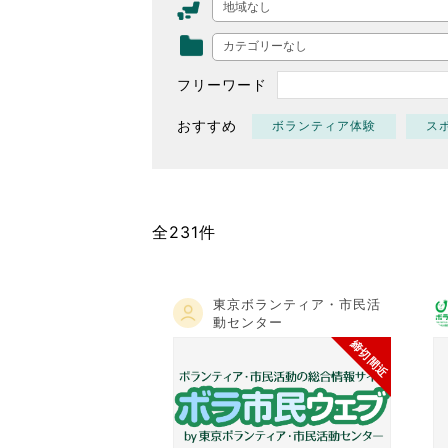
地域なし
東京2020大会の軌跡
カテゴリーなし
シティキャスト
VLNポイントとは
フリーワード
おもてなし語学ボランティ
おすすめ
ボランティア体験
ス
全231件
東京ボランティア・市民活
動センター
締切間近