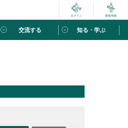
ログイン
新規登録
交流する
知る・学ぶ
ポート
い方は
「団体ユーザー登録」
へ！
ビュー
じめての方へ
めの一歩
心がけたい６つのこと
りなボランティアをチェック！