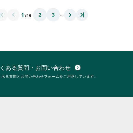
に
れ
は
て
…
1
2
3
ク
お
/19
リ
り
ッ
ま
ク
す。
し
詳
て
細
く
を
だ
閲
さ
覧
い。
す
くある質問・お問い合わせ
expand_circle_down
る
くある質問とお問い合わせフォームをご用意しています。
に
は
ク
リ
ッ
ク
し
て
く
だ