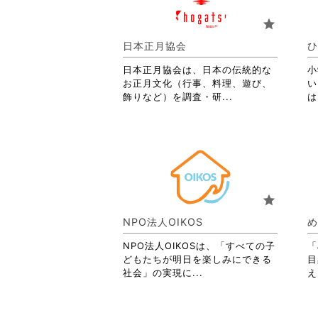
お
り
star
ま
す。
日本正月協会
ひ
詳
日本正月協会は、日本の伝統的な
細
小
お正月文化（行事、料理、遊び、
を
い
省
飾りなど）を調査・研...
閲
は
略
覧
さ
す
れ
る
て
に
お
は
り
ク
ま
リ
star
す。
ッ
詳
ク
NPO法人OIKOS
め
細
し
を
て
NPO法人OIKOSは、「すべての子
「
閲
く
どもたちが明日を楽しみにできる
目
覧
だ
省
社会」の実現に...
え
す
さ
略
る
い。
さ
に
れ