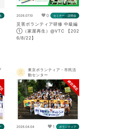
0
2026.07.10
他
セミナー・説明会
」
災害ボランティア研修 中級編
①（家屋再生）@VTC 【202
6/8/22】
ブ
東京ボランティア・市民活
動センター
間近
締切間近
1
2026.04.04
ア
ボランティア