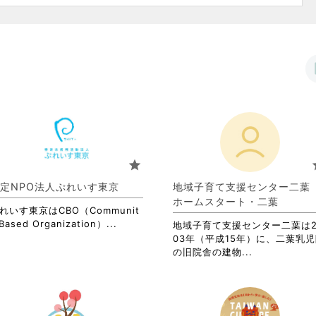
star
s
定NPO法人ぷれいす東京
地域子育て支援センター二
ホームスタート・二葉
れいす東京はCBO（Communit
省
Based Organization）...
地域子育て支援センター二葉は2
略
03年（平成15年）に、二葉乳
さ
省
の旧院舎の建物...
れ
略
て
さ
お
れ
り
て