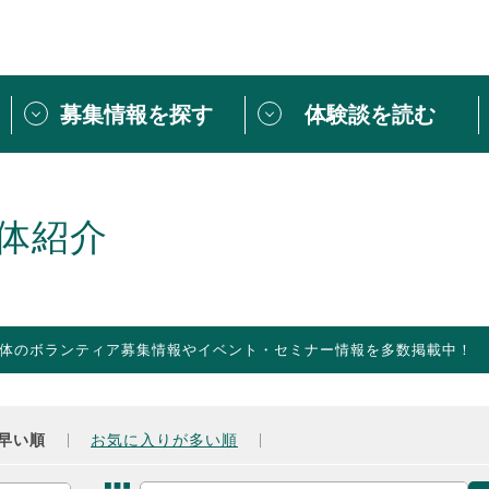
募集情報を探す
体験談を読む
団体紹介
[団体] 活動レ
VLNカフェ
読み物記事
体紹介
をしたい方は
「個人ユーザー登録」
・
ボランティアを募集した
トピックス
スペシャルインタ
シーネットワークとは
ボランティアは
体のボランティア募集情報やイベント・セミナー情報を多数掲載中！
ボランティアはじ
きること
ボランティアで
活動のヒント
あなたにぴった
早い順
お気に入りが多い順