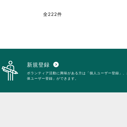
は
て
ク
お
全222件
リ
り
ッ
ま
ク
す。
し
詳
て
細
く
を
だ
閲
さ
覧
い。
す
る
新規登録
expand_circle_down
に
ボランティア活動に興味がある方は「個人ユーザー登録」、
は
体ユーザー登録」ができます。
ク
リ
ッ
ク
し
て
く
だ
さ