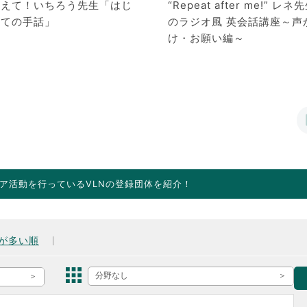
教えて！いちろう先生「はじ
“Repeat after me!” レネ
めての手話」
のラジオ風 英会話講座～声
け・お願い編～
ア活動を行っているVLNの登録団体を紹介！
が多い順
分野なし