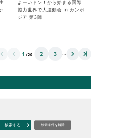
先生
よーいドン！から始まる国際
か
協力世界で大運動会 in カンボ
ジア 第3陣
…
1
2
3
/20
検索する
検索条件を解除