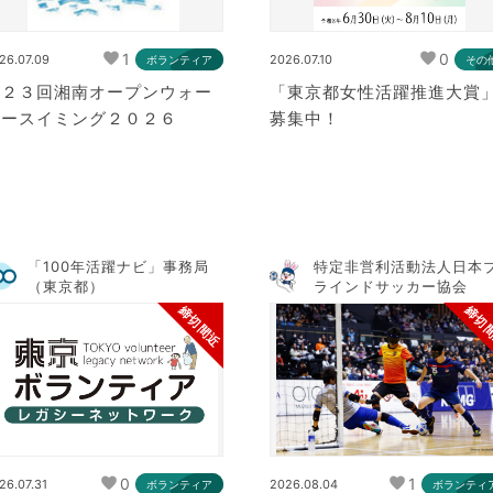
1
0
26.07.09
2026.07.10
ボランティア
その
第２３回湘南オープンウォー
「東京都女性活躍推進大賞
タースイミング２０２６
募集中！
「100年活躍ナビ」事務局
特定非営利活動法人日本
（東京都）
ラインドサッカー協会
締切間近
締切
0
1
26.07.31
2026.08.04
ボランティア
ボランティ