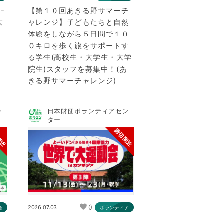
-
【第１０回あきる野サマーチ
大
ャレンジ】子どもたちと自然
体験をしながら５日間で１０
０キロを歩く旅をサポートす
る学生(高校生・大学生・大学
院生)スタッフを募集中！(あ
きる野サマーチャレンジ)
ン
日本財団ボランティアセン
ター
間近
締切間近
0
2026.07.03
会
ボランティア