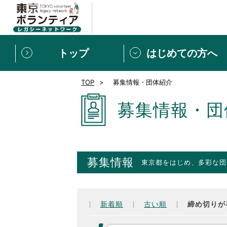
トップ
はじめての方へ
TOP
募集情報・団体紹介
募集情報
[個人] 体験談
ボランティアの広場
新着記事一覧
募集情報・団
新規登録
ボランティア
東京ボランティアレガ
募集情報
東京都をはじめ、多彩な団
もっと知りたい！VLNでで
新着順
古い順
締め切りが