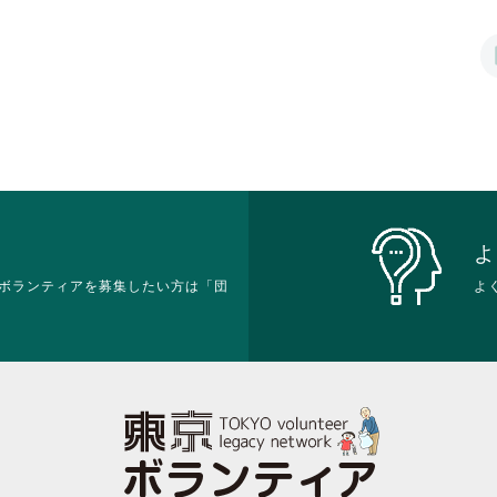
は
は
て
れ
ク
ク
お
て
リ
リ
り
お
ッ
ッ
ま
り
ク
ク
す。
ま
し
し
詳
す。
て
て
細
詳
く
く
を
細
だ
だ
閲
を
さ
さ
覧
閲
い。
い。
す
覧
る
す
よ
に
る
ボランティアを募集したい方は「団
は
よ
に
ク
は
リ
ク
ッ
リ
ク
ッ
し
ク
て
し
く
て
だ
く
さ
だ