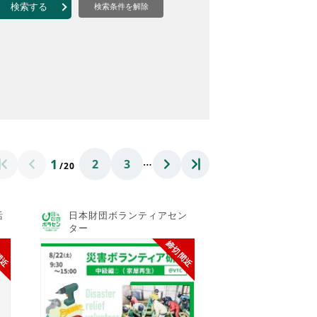
なのVOICE
検索する
検索条件を解除
連ニュース（外部記事）
きるボランティア
…
1
2
3
/20
活
日本財団ボランティアセン
ター
間近
締切間近