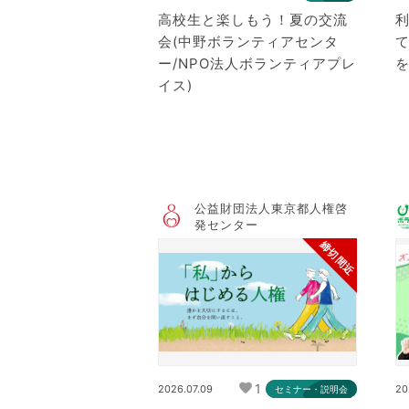
高校生と楽しもう！夏の交流
会(中野ボランティアセンタ
ー/NPO法人ボランティアプレ
イス)
公益財団法人東京都人権啓
発センター
締切間近
1
2026.07.09
20
セミナー・説明会