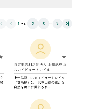
…
1
2
3
/19
tar
star
葉
特定非営利活動法人 上州武尊山
スカイビュートレイル
0
上州武尊山スカイビュートレイル
児院
（群馬県）は、武尊山麓の豊かな
省
自然を舞台に開催され...
略
さ
れ
て