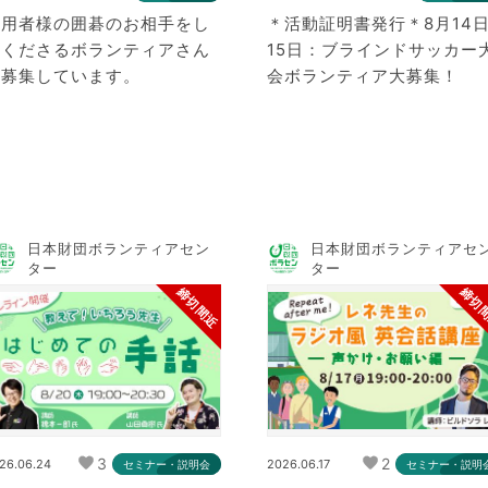
利用者様の囲碁のお相手をし
＊活動証明書発行＊8月14日
てくださるボランティアさん
15日：ブラインドサッカー
を募集しています。
会ボランティア大募集！
日本財団ボランティアセン
日本財団ボランティアセ
ター
ター
締切間近
締切
3
2
26.06.24
2026.06.17
セミナー・説明会
セミナー・説明