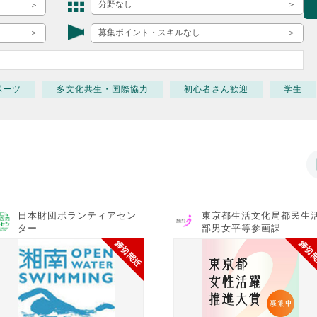
ボランティア みん
分野なし
ボランティア関
募集ポイント・スキルなし
中高生が参加で
ア
ポーツ
多文化共生・国際協力
初心者さん歓迎
学生
日本財団ボランティアセン
東京都生活文化局都民生
ター
部男女平等参画課
締切間近
締切