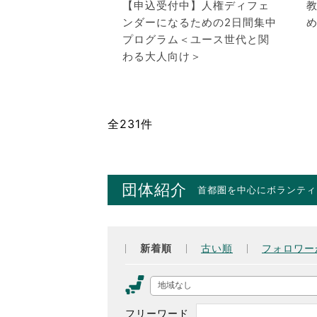
【申込受付中】人権ディフェ
ンダーになるための2日間集中
プログラム＜ユース世代と関
わる大人向け＞
全231件
団体紹介
首都圏を中心にボランティ
新着順
古い順
フォロワー
地域なし
フリーワード