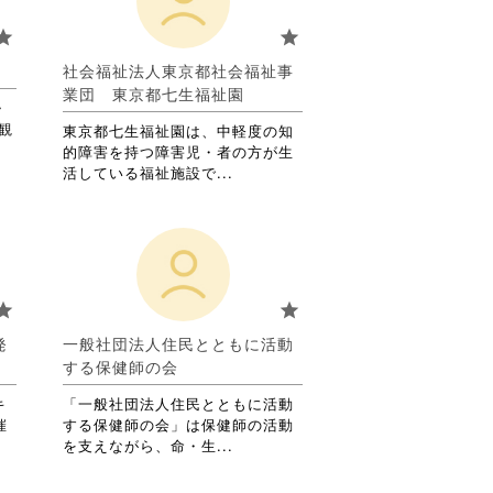
お
り
tar
star
ま
す。
社会福祉法人東京都社会福祉事
詳
業団 東京都七生福祉園
・
細
観
を
東京都七生福祉園は、中軽度の知
閲
的障害を持つ障害児・者の方が生
覧
省
活している福祉施設で...
す
略
る
さ
に
れ
は
て
ク
お
リ
り
tar
star
ッ
ま
ク
す。
発
一般社団法人住民とともに活動
し
詳
する保健師の会
て
細
く
を
キ
「一般社団法人住民とともに活動
だ
閲
催
する保健師の会」は保健師の活動
さ
覧
省
を支えながら、命・生...
い。
す
略
る
さ