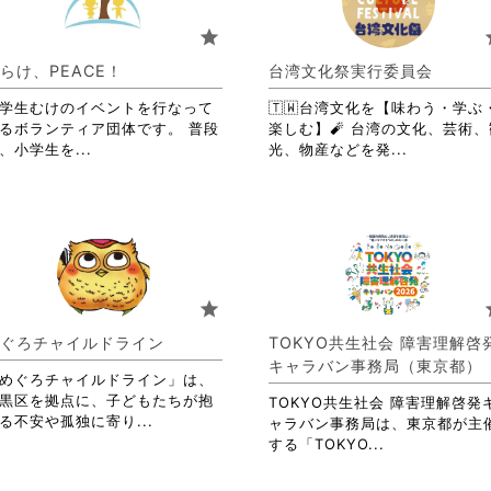
ま
お
す。
り
star
s
詳
ま
細
す。
らけ、PEACE！
台湾文化祭実行委員会
を
詳
閲
学生むけのイベントを行なって
🇹🇼台湾文化を【味わう・学ぶ
細
覧
るボランティア団体です。 普段
楽しむ】🧨 台湾の文化、芸術、
を
す
省
省
、小学生を...
光、物産などを発...
閲
る
略
略
覧
に
さ
さ
す
は
れ
れ
る
ク
て
て
に
リ
お
お
は
ッ
り
り
ク
ク
ま
ま
リ
star
s
し
す。
す。
ッ
て
詳
詳
ク
ぐろチャイルドライン
TOKYO共生社会 障害理解啓
く
細
細
し
キャラバン事務局（東京都）
だ
を
を
て
めぐろチャイルドライン」は、
さ
閲
閲
く
黒区を拠点に、子どもたちが抱
TOKYO共生社会 障害理解啓発
い。
覧
覧
省
だ
る不安や孤独に寄り...
ャラバン事務局は、東京都が主
す
す
略
さ
省
する「TOKYO...
る
る
さ
い。
略
に
に
れ
さ