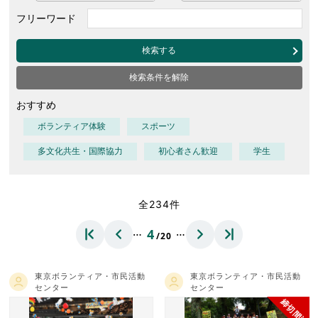
フリーワード
検索する
検索条件を解除
おすすめ
ボランティア体験
スポーツ
多文化共生・国際協力
初心者さん歓迎
学生
全234件
…
…
4
/20
東京ボランティア・市民活動
東京ボランティア・市民活動
センター
センター
締切間近