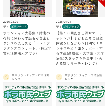
2026.03.29
2026.04.04
4
1
ボランティア
ボランティア
ボランティア大募集！障害の
【第１０回あきる野サマーチ
有無に関わらず誰もが音楽と
ャレンジ】子どもたちと自然
ダンスを楽しめる「ドレミフ
体験をしながら５日間で１０
ァダンスコンサート」(特定非
０キロを歩く旅をサポートす
営利活動法人アヴァ)
る学生(高校生・大学生・大学
院生)スタッフを募集中！(あ
きる野サマーチャレンジ)
東京ボランティア・市民活動
東京ボランティア・市民活動
センター
センター