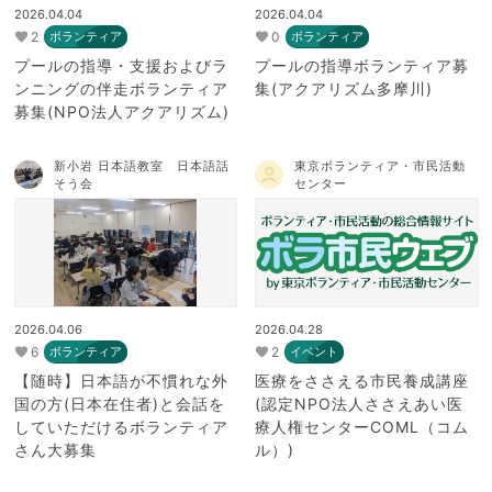
2026.04.04
2026.04.04
2
0
ボランティア
ボランティア
プールの指導・支援およびラ
プールの指導ボランティア募
ンニングの伴走ボランティア
集(アクアリズム多摩川)
募集(NPO法人アクアリズム)
新小岩 日本語教室 日本語話
東京ボランティア・市民活動
そう会
センター
2026.04.06
2026.04.28
6
2
ボランティア
イベント
【随時】日本語が不慣れな外
医療をささえる市民養成講座
国の方(日本在住者)と会話を
(認定NPO法人ささえあい医
していただけるボランティア
療人権センターCOML（コム
さん大募集
ル）)