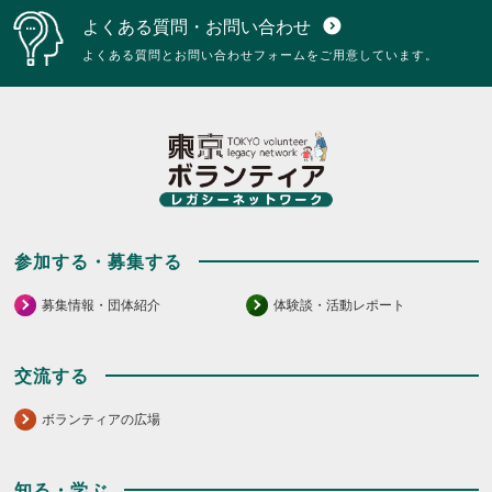
ク
は
よくある質問・お問い合わせ
expand_circle_down
リ
ク
ッ
リ
よくある質問とお問い合わせフォームをご用意しています。
ク
ッ
し
ク
て
し
く
て
だ
く
さ
だ
い。
さ
い。
参加する・募集する
募集情報・団体紹介
体験談・活動レポート
交流する
ボランティアの広場
知る・学ぶ