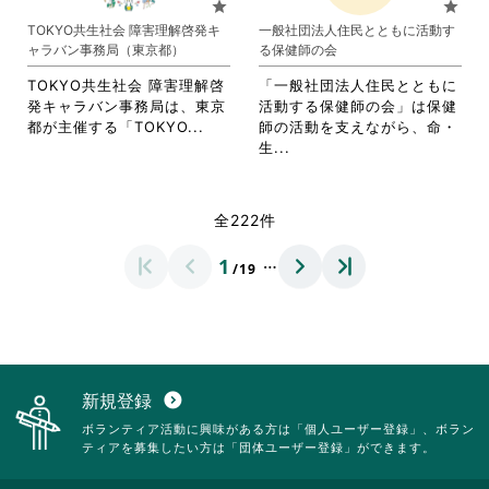
star
star
は
ク
ま
り
TOKYO共生社会 障害理解啓発キ
一般社団法人住民とともに活動す
ク
リ
す。
ま
ャラバン事務局（東京都）
る保健師の会
リ
ッ
詳
す。
ッ
ク
細
詳
TOKYO共生社会 障害理解啓
「一般社団法人住民とともに
ク
し
を
細
発キャラバン事務局は、東京
活動する保健師の会」は保健
し
て
閲
を
省
都が主催する「TOKYO...
師の活動を支えながら、命・
て
く
覧
閲
略
省
生...
く
だ
す
覧
さ
略
だ
さ
る
す
れ
さ
さ
い。
に
る
て
れ
全222件
い。
は
に
お
て
ク
は
り
お
…
1
リ
ク
/19
ま
り
ッ
リ
す。
ま
ク
ッ
詳
す。
し
ク
細
詳
て
し
を
細
く
て
閲
を
だ
く
覧
閲
新規登録
expand_circle_down
さ
だ
す
覧
ボランティア活動に興味がある方は「個人ユーザー登録」、ボラン
い。
さ
る
す
ティアを募集したい方は「団体ユーザー登録」ができます。
い。
に
る
は
に