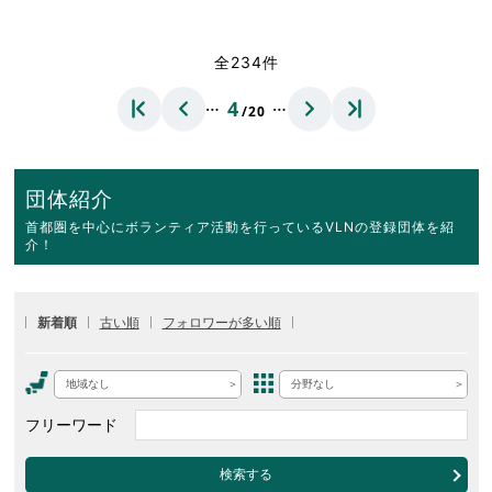
全234件
…
…
4
/20
団体紹介
首都圏を中心にボランティア活動を行っているVLNの登録団体を紹
介！
新着順
古い順
フォロワーが多い順
地域なし
分野なし
フリーワード
検索する