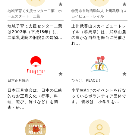
お
り
star
star
り
ま
地域子育て支援センター二葉 ホ
特定非営利活動法人 上州武尊山ス
ま
す。
ームスタート・二葉
カイビュートレイル
す。
詳
詳
細
地域子育て支援センター二葉
上州武尊山スカイビュートレ
細
を
は2003年（平成15年）に、
イル（群馬県）は、武尊山麓
を
閲
省
二葉乳児院の旧院舎の建物...
の豊かな自然を舞台に開催さ
閲
覧
略
省
れ...
覧
す
さ
略
す
る
れ
さ
る
に
て
れ
に
は
お
て
は
ク
り
お
star
star
ク
リ
ま
り
日本正月協会
ひらけ、PEACE！
リ
ッ
す。
ま
ッ
ク
詳
す。
日本正月協会は、日本の伝統
小学生むけのイベントを行な
ク
し
細
詳
的なお正月文化（行事、料
っているボランティア団体で
し
て
を
細
省
理、遊び、飾りなど）を調
す。 普段は、小学生を...
て
く
閲
を
省
略
査・研...
く
だ
覧
閲
略
さ
だ
さ
す
覧
さ
れ
さ
い。
る
す
れ
て
い。
に
る
て
お
は
に