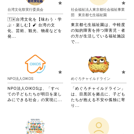
お
り
star
star
ク
は
り
ま
台湾文化祭実行委員会
社会福祉法人東京都社会福祉事業
リ
ク
ま
す。
団 東京都七生福祉園
ッ
リ
す。
詳
🇹🇼台湾文化を【味わう・学
ク
ッ
詳
細
東京都七生福祉園は、中軽度
ぶ・楽しむ】🧨 台湾の文
し
ク
細
を
の知的障害を持つ障害児・者
化、芸術、観光、物産などを
て
し
を
閲
省
の方が生活している福祉施設
発...
く
て
閲
覧
省
略
で...
だ
く
覧
す
略
さ
さ
だ
す
る
さ
れ
い。
さ
る
に
れ
て
い。
に
は
て
お
は
ク
お
り
star
star
ク
リ
り
ま
NPO法人OIKOS
めぐろチャイルドライン
リ
ッ
ま
す。
ッ
ク
す。
詳
NPO法人OIKOSは、「すべ
「めぐろチャイルドライン」
ク
し
詳
細
ての子どもたちが明日を楽し
は、目黒区を拠点に、子ども
し
て
細
を
省
みにできる社会」の実現に...
たちが抱える不安や孤独に寄
て
く
を
閲
略
省
り...
く
だ
閲
覧
さ
略
だ
さ
覧
す
れ
さ
さ
い。
す
る
て
れ
い。
る
に
お
て
に
は
り
お