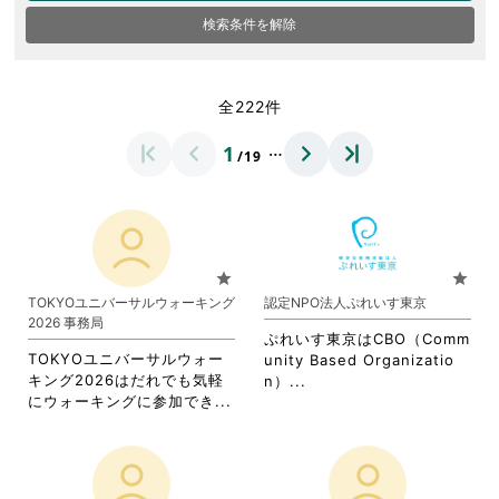
検索条件を解除
全222件
…
1
/19
star
star
TOKYOユニバーサルウォーキング
認定NPO法人ぷれいす東京
2026 事務局
ぷれいす東京はCBO（Comm
TOKYOユニバーサルウォー
unity Based Organizatio
キング2026はだれでも気軽
省
n）...
省
にウォーキングに参加でき...
略
略
さ
さ
れ
れ
て
て
お