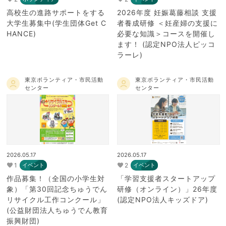
高校生の進路サポートをする
2026年度 妊娠葛藤相談 支援
大学生募集中(学生団体Get C
者養成研修 ＜妊産婦の支援に
HANCE)
必要な知識＞コースを開催し
ます！ (認定NPO法人ピッコ
ラーレ)
東京ボランティア・市民活動
東京ボランティア・市民活動
センター
センター
2026.05.17
2026.05.17
1
2
イベント
イベント
作品募集！（全国の小学生対
「学習支援者スタートアップ
象）「第30回記念ちゅうでん
研修（オンライン）」26年度
リサイクル工作コンクール」
(認定NPO法人キッズドア)
(公益財団法人ちゅうでん教育
振興財団)