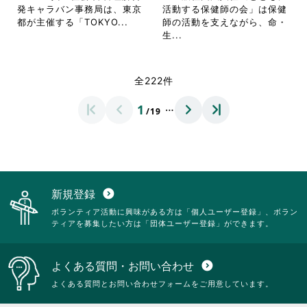
ク
し
を
細
発キャラバン事務局は、東京
活動する保健師の会」は保健
し
て
閲
を
省
都が主催する「TOKYO...
師の活動を支えながら、命・
て
く
覧
閲
略
省
生...
く
だ
す
覧
さ
略
だ
さ
る
す
れ
さ
さ
い。
に
る
て
れ
全222件
い。
は
に
お
て
ク
は
り
お
…
1
リ
ク
/19
ま
り
ッ
リ
す。
ま
ク
ッ
詳
す。
し
ク
細
詳
て
し
を
細
く
て
閲
を
だ
く
覧
閲
新規登録
expand_circle_down
さ
だ
す
覧
ボランティア活動に興味がある方は「個人ユーザー登録」、ボラン
い。
さ
る
す
ティアを募集したい方は「団体ユーザー登録」ができます。
い。
に
る
は
に
ク
は
よくある質問・お問い合わせ
expand_circle_down
リ
ク
ッ
リ
よくある質問とお問い合わせフォームをご用意しています。
ク
ッ