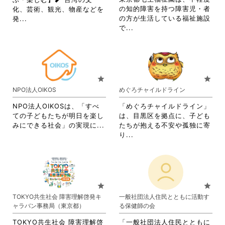
し
ク
細
を
の知的障害を持つ障害児・者
化、芸術、観光、物産などを
て
し
を
閲
省
の方が生活している福祉施設
発...
く
て
閲
覧
省
略
で...
だ
く
覧
す
略
さ
さ
だ
す
る
さ
れ
い。
さ
る
に
れ
て
い。
に
は
て
お
は
ク
お
り
star
star
ク
リ
り
ま
NPO法人OIKOS
めぐろチャイルドライン
リ
ッ
ま
す。
ッ
ク
す。
詳
NPO法人OIKOSは、「すべ
「めぐろチャイルドライン」
ク
し
詳
細
ての子どもたちが明日を楽し
は、目黒区を拠点に、子ども
し
て
細
を
省
みにできる社会」の実現に...
たちが抱える不安や孤独に寄
て
く
を
閲
略
省
り...
く
だ
閲
覧
さ
略
だ
さ
覧
す
れ
さ
さ
い。
す
る
て
れ
い。
る
に
お
て
に
は
り
お
star
star
は
ク
ま
り
TOKYO共生社会 障害理解啓発キ
一般社団法人住民とともに活動す
ク
リ
す。
ま
ャラバン事務局（東京都）
る保健師の会
リ
ッ
詳
す。
ッ
ク
細
詳
TOKYO共生社会 障害理解啓
「一般社団法人住民とともに