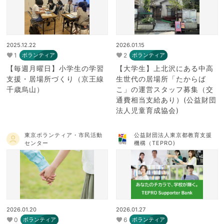
2025.12.22
2026.01.15
1
2
ボランティア
ボランティア
【毎週月曜日】小学生の学習
【大学生】上北沢にある中高
支援・居場所づくり（京王線
生世代の居場所「たからば
千歳烏山）
こ」の運営スタッフ募集（交
通費相当支給あり）(公益財団
法人児童育成協会)
東京ボランティア・市民活動
公益財団法人東京都教育支援
センター
機構（TEPRO)
2026.01.20
2026.01.27
0
6
ボランティア
ボランティア