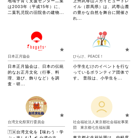
地域子育て支援センター二葉
上州武尊山スカイビュートレ
細
を
は2003年（平成15年）に、
イル（群馬県）は、武尊山麓
を
閲
省
二葉乳児院の旧院舎の建物...
の豊かな自然を舞台に開催さ
閲
覧
略
省
れ...
覧
す
さ
略
す
る
れ
さ
る
に
て
れ
に
は
お
て
は
ク
り
お
star
star
ク
リ
ま
り
日本正月協会
ひらけ、PEACE！
リ
ッ
す。
ま
ッ
ク
詳
す。
日本正月協会は、日本の伝統
小学生むけのイベントを行な
ク
し
細
詳
的なお正月文化（行事、料
っているボランティア団体で
し
て
を
細
省
理、遊び、飾りなど）を調
す。 普段は、小学生を...
て
く
閲
を
省
略
査・研...
く
だ
覧
閲
略
さ
だ
さ
す
覧
さ
れ
さ
い。
る
す
れ
て
い。
に
る
て
お
は
に
お
り
star
star
ク
は
り
ま
台湾文化祭実行委員会
社会福祉法人東京都社会福祉事業
リ
ク
ま
す。
団 東京都七生福祉園
ッ
リ
す。
詳
🇹🇼台湾文化を【味わう・学
ク
ッ
詳
細
東京都七生福祉園は、中軽度
ぶ・楽しむ】🧨 台湾の文