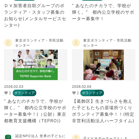
ＤＶ加害者自助グループのボ
” あなたのチカラで、学校が
ランティア・スタッフ募集の
輝く。” 都内公立学校のサポ
お知らせ(メンタルサービスセ
ーター募集中！
ンター)
東京ボランティア・市民活動
東京ボランティア・市民活動
センター
センター
2026.02.03
2026.02.04
3
2
ボランティア
ボランティア
” あなたのチカラで、学校が
【葛飾区】生きづらさを抱え
輝く。” 都内公立学校のサポ
た子どもたちの居場所づくり
ーター募集中！(（公財）東京
ボランティア募集中！！(特定
都教育支援機構（TEPRO))
非営利活動法人ハーフタイム)
認定NPO法人 世界の子どもに
子どもサポーターズとしま