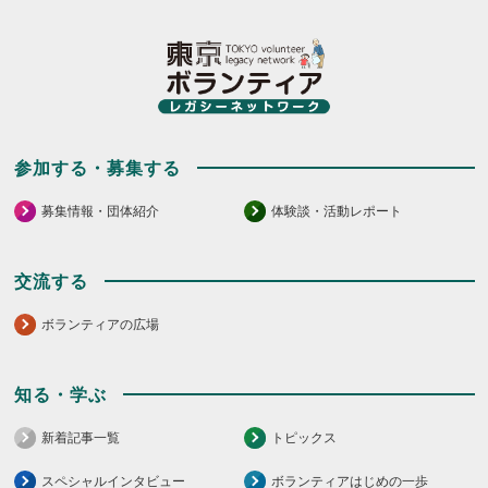
し
ク
て
し
く
て
だ
く
さ
だ
い。
さ
い。
参加する・募集する
募集情報・団体紹介
体験談・活動レポート
交流する
ボランティアの広場
知る・学ぶ
新着記事一覧
トピックス
スペシャルインタビュー
ボランティアはじめの一歩