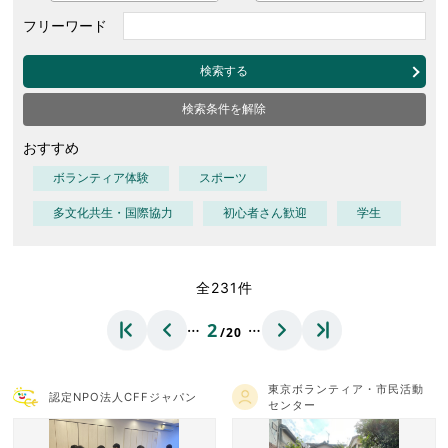
フリーワード
検索する
検索条件を解除
おすすめ
ボランティア体験
スポーツ
多文化共生・国際協力
初心者さん歓迎
学生
全231件
…
…
2
/20
東京ボランティア・市民活動
認定NPO法人CFFジャパン
センター