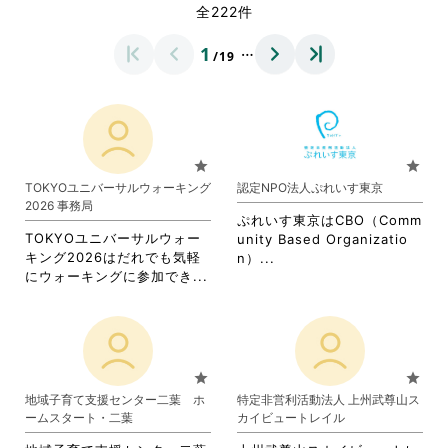
全222件
…
1
/19
star
star
TOKYOユニバーサルウォーキング
認定NPO法人ぷれいす東京
2026 事務局
ぷれいす東京はCBO（Comm
TOKYOユニバーサルウォー
unity Based Organizatio
キング2026はだれでも気軽
省
n）...
省
にウォーキングに参加でき...
略
略
さ
さ
れ
れ
て
て
お
お
り
star
star
り
ま
地域子育て支援センター二葉 ホ
特定非営利活動法人 上州武尊山ス
ま
す。
ームスタート・二葉
カイビュートレイル
す。
詳
詳
細