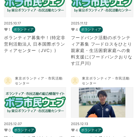
2025.10.17
2025.11.12
1
4
ボランティア
ボランティア
ボランティア募集中！(特定非
フードバンク活動のボランテ
営利活動法人 日本国際ボラン
ィア募集 フ―ドロスをひとり
ティアセンター（JVC）)
親家庭・生活困窮家庭への食
料支援に(フードバンクおりな
す江戸川)
東京ボランティア・市民活動
東京ボランティア・市民活動
センター
センター
2025.12.07
2025.12.13
0
4
ボランティア
ボランティア