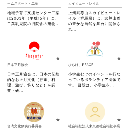
ま
す。
ームスタート・二葉
カイビュートレイル
す。
詳
詳
細
地域子育て支援センター二葉
上州武尊山スカイビュートレ
細
を
は2003年（平成15年）に、
イル（群馬県）は、武尊山麓
を
閲
省
二葉乳児院の旧院舎の建物...
の豊かな自然を舞台に開催さ
閲
覧
略
省
れ...
覧
す
さ
略
す
る
れ
さ
る
に
て
れ
に
は
お
て
は
ク
り
お
star
star
ク
リ
ま
り
日本正月協会
ひらけ、PEACE！
リ
ッ
す。
ま
ッ
ク
詳
す。
日本正月協会は、日本の伝統
小学生むけのイベントを行な
ク
し
細
詳
的なお正月文化（行事、料
っているボランティア団体で
し
て
を
細
省
理、遊び、飾りなど）を調
す。 普段は、小学生を...
て
く
閲
を
省
略
査・研...
く
だ
覧
閲
略
さ
だ
さ
す
覧
さ
れ
さ
い。
る
す
れ
て
い。
に
る
て
お
は
に
お
り
star
star
ク
は
り
ま
台湾文化祭実行委員会
社会福祉法人東京都社会福祉事業
リ
ク
ま
す。