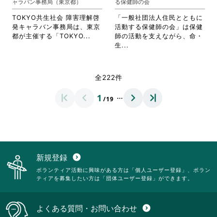
ャラバン事務局（東京都）
る保健師の会
リ
ッ
詳
す。
ッ
ク
細
詳
TOKYO共生社会 障害理解啓
「一般社団法人住民とともに
ク
し
を
細
発キャラバン事務局は、東京
活動する保健師の会」は保健
し
て
閲
を
省
都が主催する「TOKYO...
師の活動を支えながら、命・
て
く
覧
閲
略
省
生...
く
だ
す
覧
さ
略
だ
さ
る
す
れ
さ
さ
い。
に
る
て
れ
全222件
い。
は
に
お
て
ク
は
り
お
…
1
リ
ク
/19
ま
り
ッ
リ
す。
ま
ク
ッ
詳
す。
し
ク
細
詳
て
し
を
細
く
て
閲
を
だ
く
覧
閲
新規登録
expand_circle_down
さ
だ
す
覧
ボランティア活動に興味がある方は「個人ユーザー登録」、ボラン
い。
さ
る
す
ティアを募集したい方は「団体ユーザー登録」ができます。
い。
に
る
は
に
ク
は
よくある質問・お問い合わせ
expand_circle_down
リ
ク