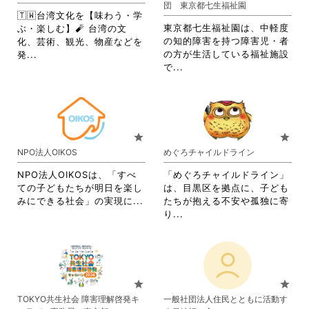
団 東京都七生福祉園
ッ
リ
す。
詳
🇹🇼台湾文化を【味わう・学
ク
ッ
詳
細
東京都七生福祉園は、中軽度
ぶ・楽しむ】🧨 台湾の文
し
ク
細
を
の知的障害を持つ障害児・者
化、芸術、観光、物産などを
て
し
を
閲
省
の方が生活している福祉施設
発...
く
て
閲
覧
省
略
で...
だ
く
覧
す
略
さ
さ
だ
す
る
さ
れ
い。
さ
る
に
れ
て
い。
に
は
て
お
は
ク
お
り
star
star
ク
リ
り
ま
NPO法人OIKOS
めぐろチャイルドライン
リ
ッ
ま
す。
ッ
ク
す。
詳
NPO法人OIKOSは、「すべ
「めぐろチャイルドライン」
ク
し
詳
細
ての子どもたちが明日を楽し
は、目黒区を拠点に、子ども
し
て
細
を
省
みにできる社会」の実現に...
たちが抱える不安や孤独に寄
て
く
を
閲
略
省
り...
く
だ
閲
覧
さ
略
だ
さ
覧
す
れ
さ
さ
い。
す
る
て
れ
い。
る
に
お
て
に
は
り
お
star
star
は
ク
ま
り
TOKYO共生社会 障害理解啓発キ
一般社団法人住民とともに活動す
ク
リ
す。
ま