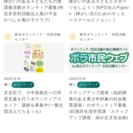
障がいのある子どもたちの放
障がいのある子どもとスポー
課後活動ボランティア募集(特
ツをしよう！(NPO法人Pigeo
定非営利活動法人風の子会
n（障がい児のためのサッカ
かつしか風の子クラブ)
ースクールピジョン）)
東京ボランティア・市民活動
東京ボランティア・市民活動
センター
センター
2025.12.16
2025.12.19
1
0
ボランティア
ボランティア
文京区で、小中高校生への学
ステップアップ講座（知的障
習支援を行うボランティアス
害のある青少年対象の社会教
タッフ、講師を募集中(一般社
育講座）のボランティア募集
団法人てらまっち)
(目黒区生涯学習課「ステップ
アップ講座」緑が丘文化会館)