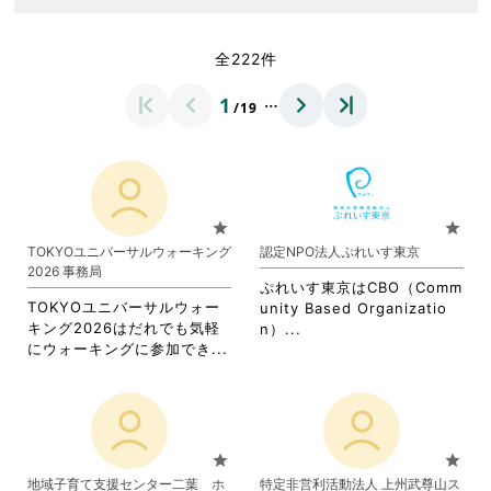
全222件
…
1
/19
star
star
TOKYOユニバーサルウォーキング
認定NPO法人ぷれいす東京
2026 事務局
ぷれいす東京はCBO（Comm
TOKYOユニバーサルウォー
unity Based Organizatio
キング2026はだれでも気軽
省
n）...
省
にウォーキングに参加でき...
略
略
さ
さ
れ
れ
て
て
お
お
り
star
star
り
ま
地域子育て支援センター二葉 ホ
特定非営利活動法人 上州武尊山ス