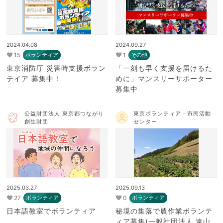
2024.04.08
2024.09.27
15
1
ボランティア
その他
東京消防庁 災害時支援ボラン
「一刻も早く支援を届けるた
テイア 募集中！
めに」マンスリーサポーター
募集中
公益財団法人 東京都つながり
東京ボランティア・市民活動
創生財団
センター
2025.03.27
2025.09.13
27
0
ボランティア
ボランティア
日本語教室でボランティア
秘境の集落で農作業ボランテ
ィア募集(一般社団法人 遠山