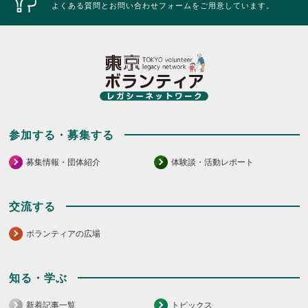
ッ
リ
よくある質問とお問い合わせフォームをご用意しています。
ク
ッ
し
ク
て
し
く
て
だ
く
さ
だ
い。
さ
い。
参加する・募集する
募集情報・団体紹介
体験談・活動レポート
交流する
ボランティアの広場
知る・学ぶ
新着記事一覧
トピックス