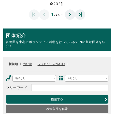
全232件
…
1
/20
団体紹介
首都圏を中心にボランティア活動を行っているVLNの登録団体を紹
介！
新着順
古い順
フォロワーが多い順
地域なし
分野なし
フリーワード
検索する
検索条件を解除