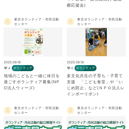
郷応援会)
東京ボランティア・市民活動
東京ボランティア・市民活動
センター
センター
2025.09.16
2025.09.19
4
6
ボランティア
ボランティア
地域のこどもと一緒に休日を
多文化共生の子育ち・子育て
過ごすボランティア募集(NP
支援 「こども食堂」や「い
O法人ウィーズ)
じめ防止」など(ＮＰＯ法人レ
インボーリボン)
東京ボランティア・市民活動
東京ボランティア・市民活動
センター
センター