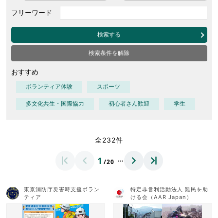
フリーワード
検索する
検索条件を解除
おすすめ
ボランティア体験
スポーツ
多文化共生・国際協力
初心者さん歓迎
学生
全232件
…
1
/20
東京消防庁災害時支援ボラン
特定非営利活動法人 難民を助
ティア
ける会（AAR Japan）