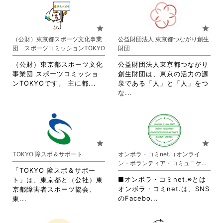
れ
て
お
star
star
り
（公財）東京都スポーツ文化事業
公益財団法人 東京都つながり創生
ま
団 スポーツコミッションTOKYO
財団
す。
詳
（公財）東京都スポーツ文化
公益財団法人東京都つながり
細
事業団 スポーツコミッショ
創生財団は、東京の活力の源
を
省
ンTOKYOです。 主に都...
泉である「人」と「人」をつ
閲
略
省
な...
覧
さ
略
す
れ
さ
る
て
れ
に
お
て
は
り
お
star
star
ク
ま
り
TOKYO 障スポ＆サポート
オンボラ・コミnet.（オンライ
リ
す。
ま
ン・ボランティア・コミュニケー
ッ
詳
す。
「TOKYO 障スポ＆サポー
ション・ネットワーク）
ク
細
詳
■オンボラ・コミnet.※とは
ト」は、東京都と（公社）東
し
を
細
オンボラ・コミnet.は、SNS
京都障害者スポーツ協会、
て
閲
を
省
省
のFacebo...
東...
く
覧
閲
略
略
だ
す
覧
さ
さ