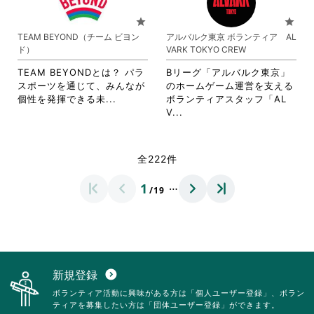
る
て
て
い。
い。
に
に
お
お
star
star
は
は
り
り
TEAM BEYOND（チーム ビヨン
アルバルク東京 ボランティア AL
ク
ク
ま
ま
ド）
VARK TOKYO CREW
リ
リ
す。
す。
ッ
ッ
詳
詳
TEAM BEYONDとは？ パラ
Bリーグ「アルバルク東京」
ク
ク
細
細
スポーツを通じて、みんなが
のホームゲーム運営を支える
し
し
を
を
省
個性を発揮できる未...
ボランティアスタッフ「AL
て
て
閲
閲
略
省
V...
く
く
覧
覧
さ
略
だ
だ
す
す
れ
さ
さ
さ
る
る
て
れ
全222件
い。
い。
に
に
お
て
は
は
り
お
…
1
ク
ク
/19
ま
り
リ
リ
す。
ま
ッ
ッ
詳
す。
ク
ク
細
詳
し
し
を
細
て
て
閲
を
く
く
覧
閲
新規登録
expand_circle_down
だ
だ
す
覧
ボランティア活動に興味がある方は「個人ユーザー登録」、ボラン
さ
さ
る
す
ティアを募集したい方は「団体ユーザー登録」ができます。
い。
い。
に
る