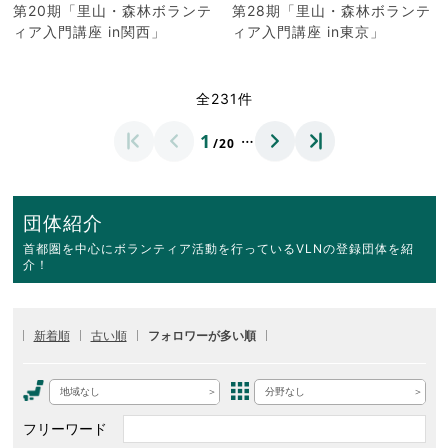
第20期「里山・森林ボランテ
第28期「里山・森林ボランテ
ィア入門講座 in関西」
ィア入門講座 in東京」
全231件
…
1
/20
団体紹介
首都圏を中心にボランティア活動を行っているVLNの登録団体を紹
介！
新着順
古い順
フォロワーが多い順
地域なし
分野なし
フリーワード