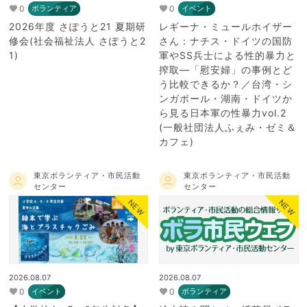
0
0
ボランティア
イベント
2026年度 さぽうと21 夏期研
レギーナ・ミュールホイザー
修会(社会福祉法人 さぽうと2
さん：ナチス・ドイツの国防
1)
軍やSS兵士による性的暴力と
搾取―「慰安婦」の事例とど
う比較できるか？／台湾・シ
ンガポール・湖南・ドイツか
ら見る日本軍の性暴力vol.2
(一般社団法人ふぇみ・ゼミ＆
カフェ)
東京ボランティア・市民活動
東京ボランティア・市民活動
センター
センター
NEW
NEW
2026.08.07
2026.08.07
0
0
イベント
ボランティア