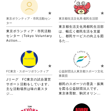
さ
る
す
れ
れ
い。
に
る
て
て
は
に
お
お
star
star
ク
は
り
り
東京ボランティア・市民活動セン
東京都生活文化局 都民生活部
リ
ク
ま
ま
ター
ッ
リ
す。
す。
東京都生活文化局都民生活部
ク
ッ
詳
詳
東京ボランティア・市民活動
は、幅広く都民生活を支援
し
ク
細
細
センター（Tokyo Voluntary
し、都民サービスの向上を図
て
し
を
を
省
Action...
省
るた...
く
て
閲
閲
略
略
だ
く
覧
覧
さ
さ
さ
だ
す
す
れ
れ
い。
さ
る
る
て
て
い。
に
に
お
お
star
star
は
は
り
り
FC東京・スポーツボランティア
公益財団法人東京都スポーツ文化
ク
ク
ま
ま
事業団
リ
リ
す。
す。
Jリーグ FC東京の試合運営
ッ
ッ
詳
詳
都民のスポーツの普及・振興
サポート活動をしています。
ク
ク
細
細
を図る公益財団法人です。
主な活動場所は味の素スタ
し
し
を
を
省
省
東京体育館、駒沢オリン...
ジ...
て
て
閲
閲
略
略
く
く
覧
覧
さ
さ
だ
だ
す
す
れ
れ
さ
さ
る