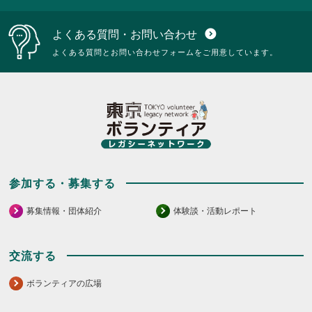
は
に
ク
は
よくある質問・お問い合わせ
expand_circle_down
リ
ク
ッ
リ
よくある質問とお問い合わせフォームをご用意しています。
ク
ッ
し
ク
て
し
く
て
だ
く
さ
だ
い。
さ
い。
参加する・募集する
募集情報・団体紹介
体験談・活動レポート
交流する
ボランティアの広場