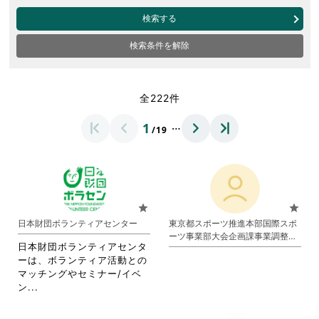
検索する
検索条件を解除
全222件
…
1
/19
star
star
日本財団ボランティアセンター
東京都スポーツ推進本部国際スポ
ーツ事業部大会企画課事業調整担
日本財団ボランティアセンタ
当
ーは、ボランティア活動との
マッチングやセミナー/イベ
省
ン...
略
さ