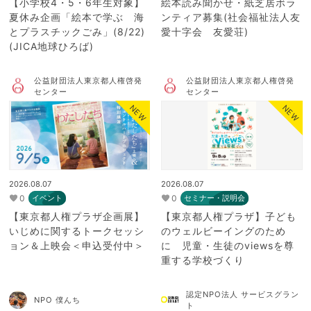
【小学校4・5・6年生対象】
絵本読み聞かせ・紙芝居ボラ
夏休み企画「絵本で学ぶ 海
ンティア募集(社会福祉法人友
とプラスチックごみ」(8/22)
愛十字会 友愛荘)
(JICA地球ひろば)
公益財団法人東京都人権啓発
公益財団法人東京都人権啓発
センター
センター
NEW
NEW
2026.08.07
2026.08.07
0
0
イベント
セミナー・説明会
【東京都人権プラザ企画展】
【東京都人権プラザ】子ども
いじめに関するトークセッシ
のウェルビーイングのため
ョン＆上映会＜申込受付中＞
に 児童・生徒のviewsを尊
重する学校づくり
認定NPO法人 サービスグラン
NPO 僕んち
ト