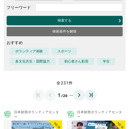
フリーワード
検索する
検索条件を解除
おすすめ
ボランティア体験
スポーツ
多文化共生・国際協力
初心者さん歓迎
学生
全231件
…
1
/20
日本財団ボランティアセンタ
日本財団ボランティアセンタ
ー
ー
NEW
NEW