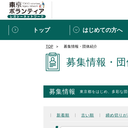
トップ
はじめての方へ
TOP
募集情報・団体紹介
募集情報
[個人] 体験談
ボランティアの広場
新着記事一覧
募集情報・団
新規登録
ボランティア
東京ボランティアレガ
募集情報
東京都をはじめ、多彩な団
もっと知りたい！VLNでで
新着順
古い順
締め切りが