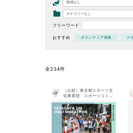
地域なし
東京2020大会の軌跡
カテゴリーなし
シティキャスト
VLNポイントとは
フリーワード
おもてなし語学ボランティ
おすすめ
ボランティア体験
ス
全234件
（公財）東京都スポーツ文
化事業団 スポーツコミッ
ションTOKYO