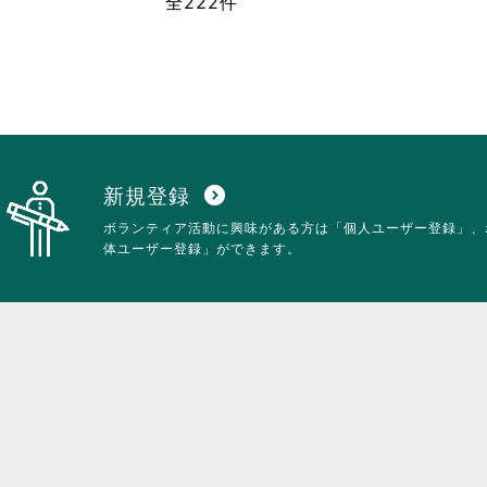
全222件
り
ま
す。
詳
細
を
閲
覧
す
る
新規登録
expand_circle_down
に
ボランティア活動に興味がある方は「個人ユーザー登録」、
は
体ユーザー登録」ができます。
ク
リ
ッ
ク
し
て
く
だ
さ
い。