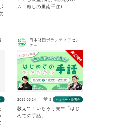
ポ
ム 癒しの里南千住)
京
活
日本財団ボランティアセン
ター
締切間近
3
2026.06.24
ト
セミナー・説明会
た
教えて！いちろう先生「はじ
h
めての手話」
て