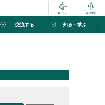
ログイン
新規登録
交流する
知る・学ぶ
ポート
い方は
「団体ユーザー登録」
へ！
ビュー
じめての方へ
めの一歩
心がけたい６つのこと
りなボランティアをチェック！