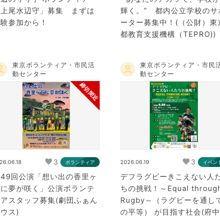
「上尾水辺守」募集 まずは
輝く。” 都内公立学校のサ
体験参加から！
ーター募集中！(（公財）東
都教育支援機構（TEPRO))
東京ボランティア・市民活
東京ボランティア・市民
動センター
動センター
締切間近
3
3
26.06.18
2026.06.19
ボランティア
イベン
第49回公演「想い出の香里ヶ
デフラグビーきこえない人
丘に夢が咲く」公演ボランテ
ちの挑戦！～Equal throug
ィアスタッフ募集(劇団ふぁん
Rugby～（ラグビーを通し
ウス)
の平等） が目指す社会(府中