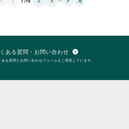
1
2
3
リ
り
/19
ッ
ま
ク
す。
し
詳
て
細
く
を
だ
閲
さ
覧
い。
す
る
くある質問・お問い合わせ
expand_circle_down
に
くある質問とお問い合わせフォームをご用意しています。
は
ク
リ
ッ
ク
し
て
く
だ
さ
い。