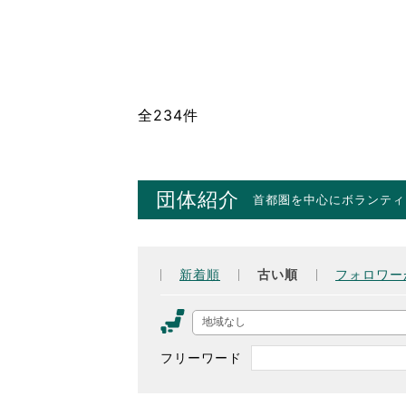
全234件
団体紹介
首都圏を中心にボランティ
新着順
古い順
フォロワー
地域なし
フリーワード