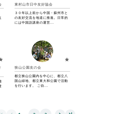
詳
会
東村山市日中友好協会
細
を
３０年以上前から中国・蘇州市と
閲
点
の友好交流を地道に推進。日常的
覧
省
には中国語講座の運営...
す
略
る
さ
に
れ
は
て
ク
お
リ
り
ッ
ま
tar
star
ク
す。
し
詳
ィ
狭山公園友の会
て
細
く
を
都立狭山公園内を中心に、都立八
だ
閲
国山緑地、都立東大和公園で活動
雑
さ
覧
省
を行います。 ご自...
豊
い。
す
略
る
さ
に
れ
は
て
ク
お
…