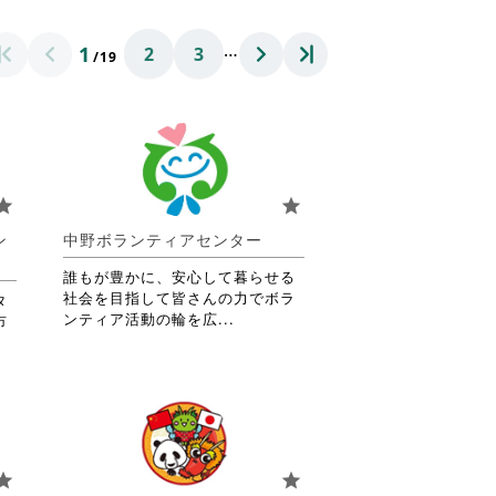
…
1
2
3
/19
tar
star
ン
中野ボランティアセンター
誰もが豊かに、安心して暮らせる
社会を目指して皆さんの力でボラ
タ
省
ンティア活動の輪を広...
市
略
さ
れ
て
お
り
ま
tar
star
す。