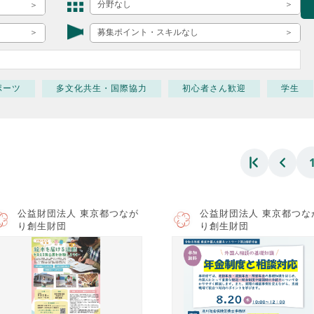
ボランティア みん
分野なし
ボランティア関
募集ポイント・スキルなし
中高生が参加で
ア
ポーツ
多文化共生・国際協力
初心者さん歓迎
学生
公益財団法人 東京都つなが
公益財団法人 東京都つな
り創生財団
り創生財団