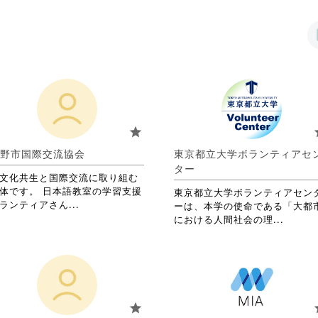
star
s
野市国際交流協会
東京都立大学ボランティアセ
ター
文化共生と国際交流に取り組む
体です。 日本語教室の学習支援
東京都立大学ボランティアセン
省
ランティアさん...
ーは、本学の使命である「大都
略
省
における人間社会の理...
さ
略
れ
さ
て
れ
お
て
り
お
ま
り
star
s
す。
ま