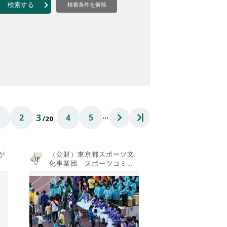
なのVOICE
検索する
検索条件を解除
連ニュース（外部記事）
きるボランティア
…
3
1
2
4
5
/20
が
（公財）東京都スポーツ文
化事業団 スポーツコミッ
ションTOKYO