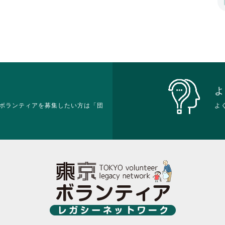
リ
ク
お
お
ッ
リ
り
り
ク
ッ
ま
ま
し
ク
す。
す。
て
し
詳
詳
く
て
細
細
だ
く
を
を
さ
だ
閲
閲
い。
さ
覧
覧
い。
す
す
よ
る
る
ボランティアを募集したい方は「団
よ
に
に
は
は
ク
ク
リ
リ
ッ
ッ
ク
ク
し
し
て
て
く
く
だ
だ
さ
さ
い。
い。