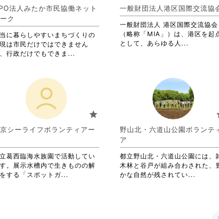
詳
す。
PO法人みたか市民協働ネット
一般財団法人港区国際交流協
細
詳
ーク
を
一般財団法人 港区国際交流協会
細
閲
（略称「MIA」）は、港区を起
を
当に暮らしやすいまちづくりの
覧
省
として、あらゆる人...
閲
現は市民だけではできません
す
略
覧
省
、行政だけでもできま...
る
さ
す
略
に
れ
る
さ
は
て
に
れ
ク
お
は
て
リ
り
ク
お
ッ
ま
リ
り
star
s
ク
す。
ッ
ま
し
詳
ク
す。
京シーライフボランティアー
野山北・六道山公園ボランテ
て
細
し
詳
ア
く
を
て
細
だ
閲
く
を
立葛西臨海水族園で活動してい
都立野山北・六道山公園には、
さ
覧
だ
閲
す。展示水槽内で生きものの解
木林と谷戸が組み合わされた、
い。
す
さ
覧
省
省
をする「スポットガ...
かな自然が残されてい...
る
い。
す
略
略
に
る
さ
さ
は
に
れ
れ
ク
は
て
て