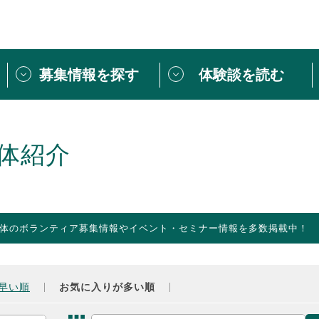
募集情報を探す
体験談を読む
団体紹介
[団体] 活動レ
VLNカフェ
読み物記事
体紹介
をしたい方は
「個人ユーザー登録」
・
ボランティアを募集した
トピックス
スペシャルインタ
シーネットワークとは
ボランティアは
体のボランティア募集情報やイベント・セミナー情報を多数掲載中！
ボランティアはじ
きること
ボランティアで
活動のヒント
あなたにぴった
早い順
お気に入りが多い順