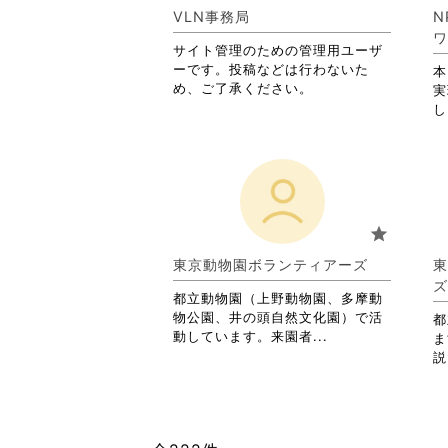
す。
VLN事務局
N
詳
ワ
サイト管理のための管理用ユーザ
細
ーです。投稿などは行わないた
を
本
め、ご了承ください。
閲
実
覧
し
す
る
に
は
ク
リ
star
ッ
ク
東京動物園ボランティアーズ
東
し
ズ
て
都立動物園（上野動物園、多摩動
く
物公園、井の頭自然文化園）で活
都
だ
省
動しています。来園者...
ま
さ
略
説
い。
さ
れ
て
お