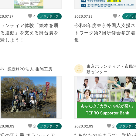
4
4
26.07.27
2026.07.28
ボランティア
イベン
ボランティア体験「絵本を届
令和8年度東京外国人支援ネ
ける運動」を支える舞台裏を
トワーク第2回研修会参加者
体験しよう！
集
東京ボランティア・市民
認定NPO法人 生態工房
動センター
3
3
26.08.03
2026.02.03
ボランティア
ボランティ
辺の守り手 ボランティア
” あなたのチカラで、学校