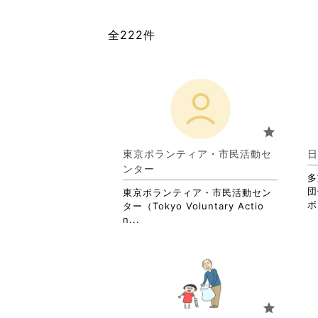
全222件
star
東京ボランティア・市民活動セ
日
ンター
多
団
東京ボランティア・市民活動セン
ボ
ター（Tokyo Voluntary Actio
省
n...
略
さ
れ
て
お
り
star
ま