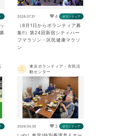
4
2026.07.31
ト
ボランティア
ッ
（8月1日からボランティア募
募
集‼）第24回新宿シティハー
フマラソン・区民健康マラソ
ン
活
東京ボランティア・市民活
動センター
3
2026.04.30
ア
ボランティア
が
いやし食堂(特別養護老人ホー