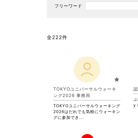
フリーワード
全222件
star
TOKYOユニバーサルウォーキ
認
ング2026 事務局
ぷ
y 
TOKYOユニバーサルウォーキング
2026はだれでも気軽にウォーキン
省
グに参加でき...
略
さ
れ