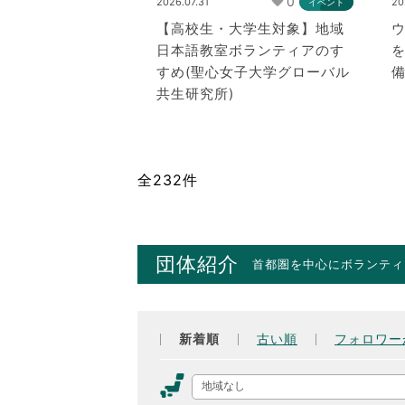
0
2026.07.31
20
イベント
【高校生・大学生対象】地域
日本語教室ボランティアのす
すめ(聖心女子大学グローバル
共生研究所)
全232件
団体紹介
首都圏を中心にボランティ
新着順
古い順
フォロワー
地域なし