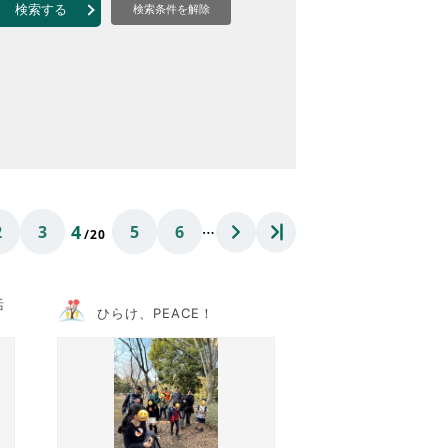
なのVOICE
検索する
検索条件を解除
連ニュース（外部記事）
きるボランティア
…
4
2
3
5
6
/20
活
ひらけ、PEACE！