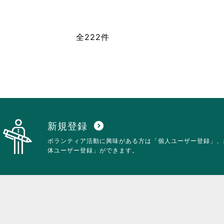
に
れ
は
て
ク
お
全222件
リ
り
ッ
ま
ク
す。
し
詳
て
細
く
を
だ
閲
さ
覧
い。
す
る
新規登録
expand_circle_down
に
ボランティア活動に興味がある方は「個人ユーザー登録」、
は
体ユーザー登録」ができます。
ク
リ
ッ
ク
し
て
く
だ