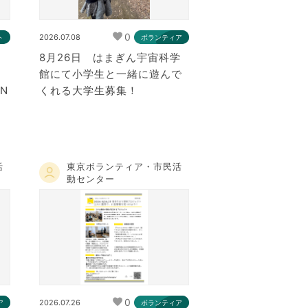
0
2026.07.08
ト
ボランティア
）
8月26日 はまぎん宇宙科学
島
館にて小学生と一緒に遊んで
N
くれる大学生募集！
活
東京ボランティア・市民活
動センター
0
2026.07.26
ア
ボランティア