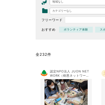
地域なし
東京2020大会の軌跡
カテゴリーなし
シティキャスト
VLNポイントとは
フリーワード
おもてなし語学ボランティ
おすすめ
ボランティア体験
ス
全232件
認定NPO法人 JUON NET
WORK（樹恩ネットワー
ク）