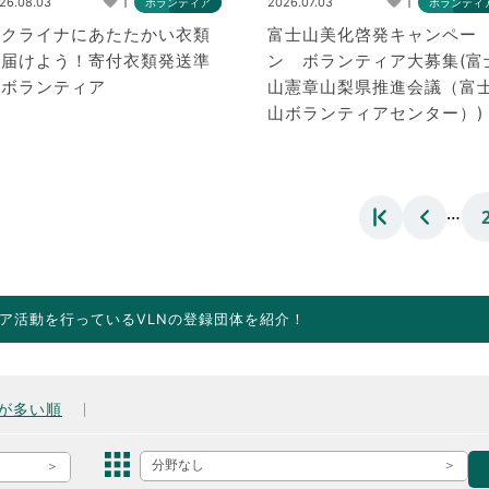
1
1
26.08.03
2026.07.03
ボランティア
ボランティ
ウクライナにあたたかい衣類
富士山美化啓発キャンペー
を届けよう！寄付衣類発送準
ン ボランティア大募集(富
備ボランティア
山憲章山梨県推進会議（富
山ボランティアセンター）)
…
ア活動を行っているVLNの登録団体を紹介！
が多い順
分野なし