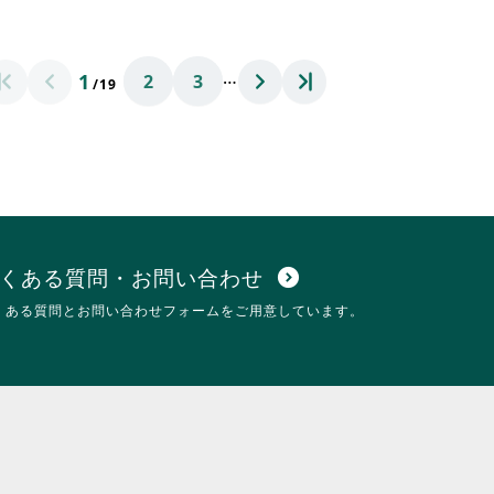
る
さ
に
れ
は
て
…
1
2
3
ク
お
/19
リ
り
ッ
ま
ク
す。
し
詳
て
細
く
を
だ
閲
さ
覧
い。
す
くある質問・お問い合わせ
expand_circle_down
る
くある質問とお問い合わせフォームをご用意しています。
に
は
ク
リ
ッ
ク
し
て
く