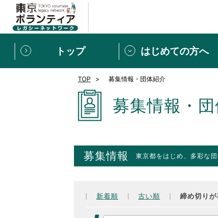
トップ
はじめての方へ
TOP
募集情報・団体紹介
募集情報
[個人] 体験談
ボランティアの広場
新着記事一覧
募集情報・団
新規登録
ボランティア
東京ボランティアレガ
募集情報
東京都をはじめ、多彩な団
もっと知りたい！VLNでで
新着順
古い順
締め切りが