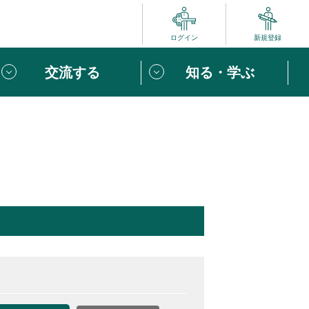
ログイン
新規登録
交流する
知る・学ぶ
ポート
い方は
「団体ユーザー登録」
へ！
ビュー
じめての方へ
めの一歩
心がけたい６つのこと
りなボランティアをチェック！