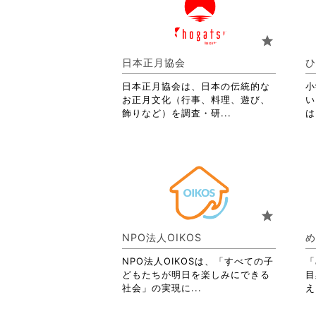
て
お
り
star
ま
す。
日本正月協会
ひ
詳
日本正月協会は、日本の伝統的な
細
小
お正月文化（行事、料理、遊び、
を
い
省
飾りなど）を調査・研...
閲
は
略
覧
さ
す
れ
る
て
に
お
は
り
ク
ま
リ
star
す。
ッ
詳
ク
NPO法人OIKOS
め
細
し
を
て
NPO法人OIKOSは、「すべての子
「
閲
く
どもたちが明日を楽しみにできる
目
覧
だ
省
社会」の実現に...
え
す
さ
略
る
い。
さ