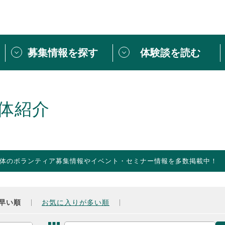
募集情報を探す
体験談を読む
団体紹介
[団体] 活動レ
VLNカフェ
読み物記事
体紹介
をしたい方は
「個人ユーザー登録」
・
ボランティアを募集した
トピックス
スペシャルインタ
シーネットワークとは
ボランティアは
体のボランティア募集情報やイベント・セミナー情報を多数掲載中！
ボランティアはじ
きること
ボランティアで
活動のヒント
あなたにぴった
早い順
お気に入りが多い順