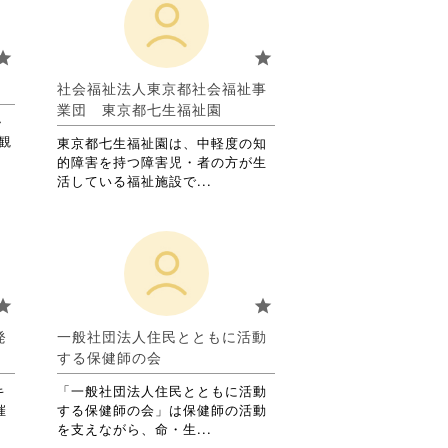
て
お
り
tar
star
ま
す。
社会福祉法人東京都社会福祉事
詳
業団 東京都七生福祉園
・
細
観
を
東京都七生福祉園は、中軽度の知
閲
的障害を持つ障害児・者の方が生
覧
省
活している福祉施設で...
す
略
る
さ
に
れ
は
て
ク
お
リ
り
tar
star
ッ
ま
ク
す。
発
一般社団法人住民とともに活動
し
詳
する保健師の会
て
細
く
を
キ
「一般社団法人住民とともに活動
だ
閲
催
する保健師の会」は保健師の活動
さ
覧
省
を支えながら、命・生...
い。
す
略