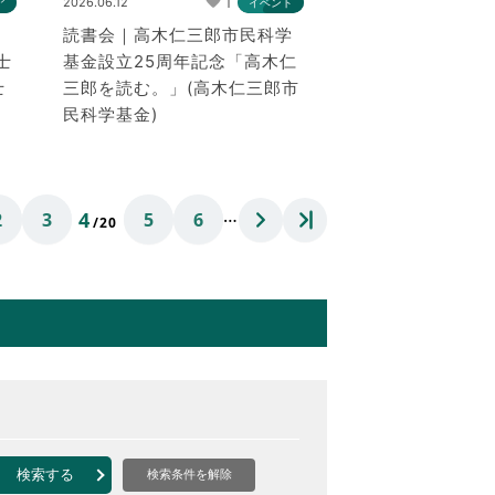
1
2026.06.12
ア
イベント
読書会｜高木仁三郎市民科学
士
基金設立25周年記念「高木仁
士
三郎を読む。」(高木仁三郎市
民科学基金)
…
4
2
3
5
6
/20
検索する
検索条件を解除