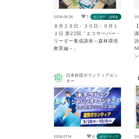
1
2026.06.26
20
セミナー・説明会
８月２９日・３０日・９月１
２日 第22回「エコサーバー・
リーダー養成講座～森林環境
教育編～」
N
ン
日本財団ボランティアセン
ター
6
2026.07.14
20
ボランティア