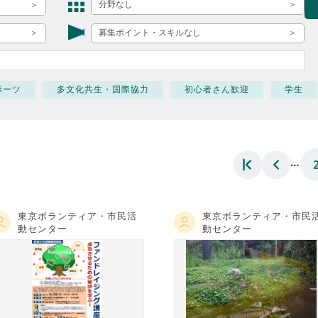
ボランティア みん
分野なし
ボランティア関
募集ポイント・スキルなし
中高生が参加で
ア
ポーツ
多文化共生・国際協力
初心者さん歓迎
学生
…
東京ボランティア・市民活
東京ボランティア・市民
動センター
動センター