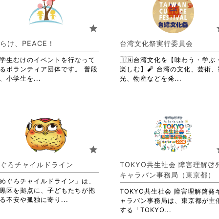
り
て
ま
お
す。
り
star
s
詳
ま
細
す。
らけ、PEACE！
台湾文化祭実行委員会
を
詳
閲
学生むけのイベントを行なって
🇹🇼台湾文化を【味わう・学ぶ
細
覧
るボランティア団体です。 普段
楽しむ】🧨 台湾の文化、芸術、
を
す
省
省
、小学生を...
光、物産などを発...
閲
る
略
略
覧
に
さ
さ
す
は
れ
れ
る
ク
て
て
に
リ
お
お
は
ッ
り
り
ク
ク
ま
ま
リ
star
s
し
す。
す。
ッ
て
詳
詳
ク
ぐろチャイルドライン
TOKYO共生社会 障害理解啓
く
細
細
し
キャラバン事務局（東京都）
だ
を
を
て
めぐろチャイルドライン」は、
さ
閲
閲
く
黒区を拠点に、子どもたちが抱
TOKYO共生社会 障害理解啓発
い。
覧
覧
省
だ
る不安や孤独に寄り...
ャラバン事務局は、東京都が主
す
す
略
さ
省
する「TOKYO...
る
る
さ
い。
略