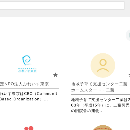
star
s
定NPO法人ぷれいす東京
地域子育て支援センター二
ホームスタート・二葉
れいす東京はCBO（Communit
省
Based Organization）...
地域子育て支援センター二葉は2
略
03年（平成15年）に、二葉乳
さ
省
の旧院舎の建物...
れ
略
て
さ
お
れ