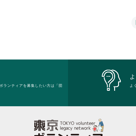
に
に
れ
さ
は
は
て
れ
ク
ク
お
て
リ
リ
り
お
ッ
ッ
ま
り
ク
ク
す。
ま
し
し
詳
す。
て
て
細
詳
く
く
を
細
だ
だ
閲
を
さ
さ
覧
閲
い。
い。
す
覧
る
す
よ
に
る
ボランティアを募集したい方は「団
は
よ
に
ク
は
リ
ク
ッ
リ
ク
ッ
し
ク
て
し
く
て
だ
く