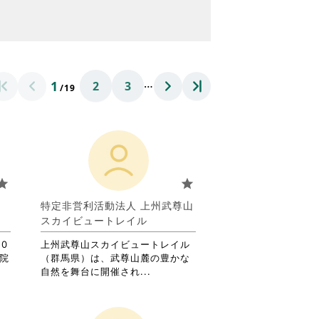
…
1
2
3
/19
tar
star
葉
特定非営利活動法人 上州武尊山
スカイビュートレイル
0
上州武尊山スカイビュートレイル
児院
（群馬県）は、武尊山麓の豊かな
省
自然を舞台に開催され...
略
さ
れ