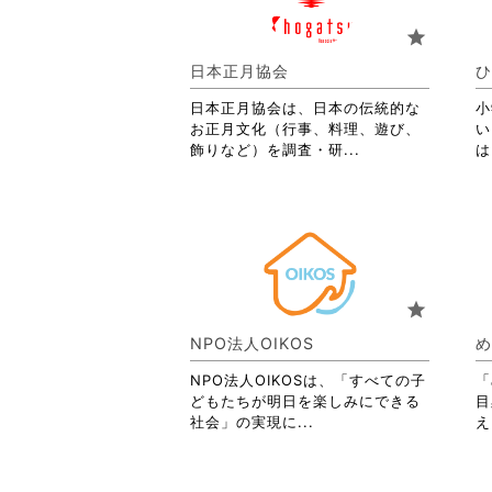
お
り
star
ま
す。
日本正月協会
ひ
詳
日本正月協会は、日本の伝統的な
細
小
お正月文化（行事、料理、遊び、
を
い
省
飾りなど）を調査・研...
閲
は
略
覧
さ
す
れ
る
て
に
お
は
り
ク
ま
リ
star
す。
ッ
詳
ク
NPO法人OIKOS
め
細
し
を
て
NPO法人OIKOSは、「すべての子
「
閲
く
どもたちが明日を楽しみにできる
目
覧
だ
省
社会」の実現に...
え
す
さ
略
る
い。
さ
に
れ