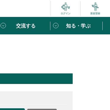
ログイン
新規登録
交流する
知る・学ぶ
ポート
い方は
「団体ユーザー登録」
へ！
ビュー
じめての方へ
めの一歩
心がけたい６つのこと
りなボランティアをチェック！