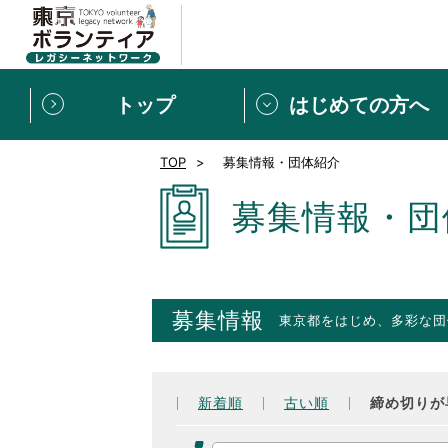
トップ
はじめての方へ
TOP
募集情報・団体紹介
募集情報
[個人] 体験談
ボランティアの広場
新着記事一覧
募集情報・団
新規登録
ボランティア
東京ボランティアレガ
募集情報
東京都をはじめ、多彩な団
もっと知りたい！VLNでで
新着順
古い順
締め切りが