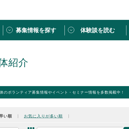
募集情報を探す
体験談を読む
団体紹介
[団体] 活動レ
VLNカフェ
読み物記事
体紹介
をしたい方は
「個人ユーザー登録」
・
ボランティアを募集した
トピックス
スペシャルインタ
シーネットワークとは
ボランティアは
体のボランティア募集情報やイベント・セミナー情報を多数掲載中！
ボランティアはじ
きること
ボランティアで
活動のヒント
あなたにぴった
早い順
お気に入りが多い順