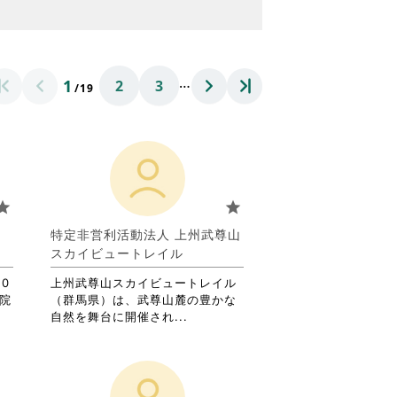
…
1
2
3
/19
tar
star
葉
特定非営利活動法人 上州武尊山
スカイビュートレイル
0
上州武尊山スカイビュートレイル
児院
（群馬県）は、武尊山麓の豊かな
省
自然を舞台に開催され...
略
さ
れ
て