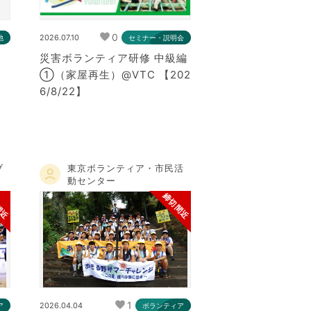
0
2026.07.10
他
セミナー・説明会
」
災害ボランティア研修 中級編
①（家屋再生）@VTC 【202
6/8/22】
ブ
東京ボランティア・市民活
動センター
間近
締切間近
1
2026.04.04
ア
ボランティア