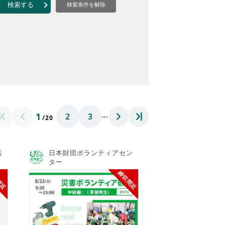
なのVOICE
検索する
検索条件を解除
連ニュース（外部記事）
きるボランティア
…
1
2
3
/20
活
日本財団ボランティアセン
ター
間近
締切間近