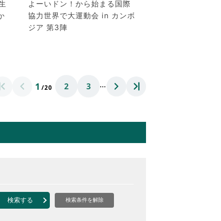
先生
よーいドン！から始まる国際
か
協力世界で大運動会 in カンボ
ジア 第3陣
…
1
2
3
/20
検索する
検索条件を解除