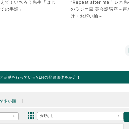
教えて！いちろう先生「はじ
“Repeat after me!” レネ
めての手話」
のラジオ風 英会話講座～声
け・お願い編～
ア活動を行っているVLNの登録団体を紹介！
が多い順
分野なし