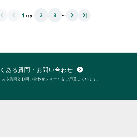
に
れ
は
て
…
1
2
3
ク
お
/19
リ
り
ッ
ま
ク
す。
し
詳
て
細
く
を
だ
閲
さ
覧
い。
す
くある質問・お問い合わせ
expand_circle_down
る
くある質問とお問い合わせフォームをご用意しています。
に
は
ク
リ
ッ
ク
し
て
く
だ