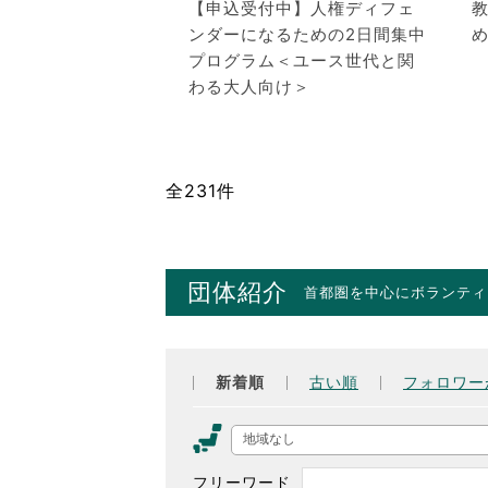
【申込受付中】人権ディフェ
ンダーになるための2日間集中
プログラム＜ユース世代と関
わる大人向け＞
全231件
団体紹介
首都圏を中心にボランティ
新着順
古い順
フォロワー
地域なし
フリーワード