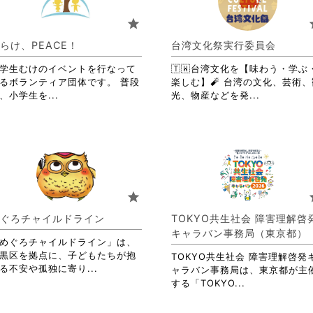
ま
お
す。
り
star
s
詳
ま
細
す。
らけ、PEACE！
台湾文化祭実行委員会
を
詳
閲
学生むけのイベントを行なって
🇹🇼台湾文化を【味わう・学ぶ
細
覧
るボランティア団体です。 普段
楽しむ】🧨 台湾の文化、芸術、
を
す
省
省
、小学生を...
光、物産などを発...
閲
る
略
略
覧
に
さ
さ
す
は
れ
れ
る
ク
て
て
に
リ
お
お
は
ッ
り
り
ク
ク
ま
ま
リ
star
s
し
す。
す。
ッ
て
詳
詳
ク
ぐろチャイルドライン
TOKYO共生社会 障害理解啓
く
細
細
し
キャラバン事務局（東京都）
だ
を
を
て
めぐろチャイルドライン」は、
さ
閲
閲
く
黒区を拠点に、子どもたちが抱
TOKYO共生社会 障害理解啓発
い。
覧
覧
省
だ
る不安や孤独に寄り...
ャラバン事務局は、東京都が主
す
す
略
さ
省
する「TOKYO...
る
る
さ
い。
略
に
に
れ
さ