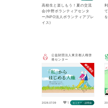
高校生と楽しもう！夏の交流
会(中野ボランティアセンタ
ー/NPO法人ボランティアプレ
イス)
公益財団法人東京都人権啓
発センター
締切間近
1
2026.07.09
20
セミナー・説明会