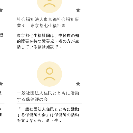
お
り
tar
star
ま
す。
社会福祉法人東京都社会福祉事
詳
業団 東京都七生福祉園
・
細
観
を
東京都七生福祉園は、中軽度の知
閲
的障害を持つ障害児・者の方が生
覧
省
活している福祉施設で...
す
略
る
さ
に
れ
は
て
ク
お
リ
り
tar
star
ッ
ま
ク
す。
発
一般社団法人住民とともに活動
し
詳
する保健師の会
て
細
く
を
キ
「一般社団法人住民とともに活動
だ
閲
催
する保健師の会」は保健師の活動
さ
覧
省
を支えながら、命・生...
い。
す
略
る
さ