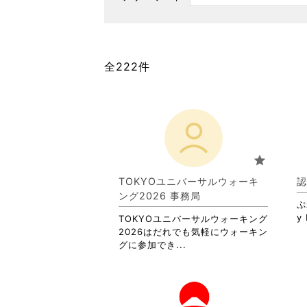
全222件
star
TOKYOユニバーサルウォーキ
認
ング2026 事務局
ぷ
y 
TOKYOユニバーサルウォーキング
2026はだれでも気軽にウォーキン
省
グに参加でき...
略
さ
れ
て