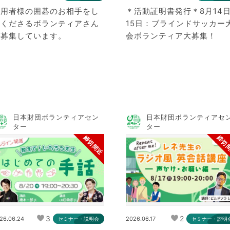
利用者様の囲碁のお相手をし
＊活動証明書発行＊8月14日
てくださるボランティアさん
15日：ブラインドサッカー
を募集しています。
会ボランティア大募集！
日本財団ボランティアセン
日本財団ボランティアセ
ター
ター
締切間近
締切
3
2
26.06.24
2026.06.17
セミナー・説明会
セミナー・説明