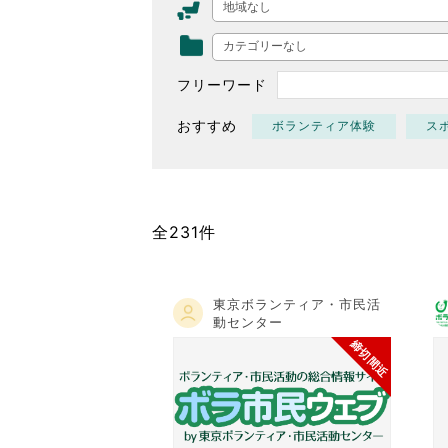
地域なし
東京2020大会の軌跡
カテゴリーなし
シティキャスト
VLNポイントとは
フリーワード
おもてなし語学ボランティ
おすすめ
ボランティア体験
ス
全231件
東京ボランティア・市民活
動センター
締切間近