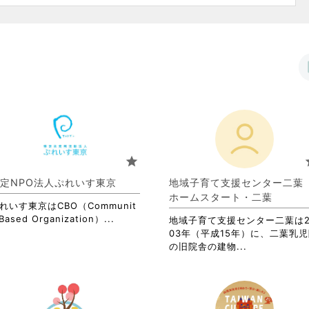
star
s
定NPO法人ぷれいす東京
地域子育て支援センター二
ホームスタート・二葉
れいす東京はCBO（Communit
省
Based Organization）...
地域子育て支援センター二葉は2
略
03年（平成15年）に、二葉乳
さ
省
の旧院舎の建物...
れ
略
て
さ
お
れ
り
て