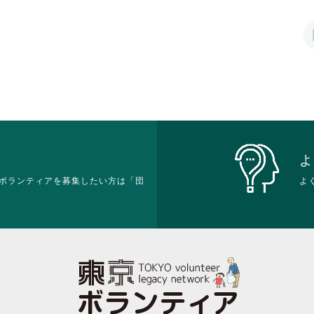
は
は
て
れ
ク
ク
お
て
リ
リ
り
お
ッ
ッ
ま
り
ク
ク
す。
ま
し
し
詳
す。
て
て
細
詳
く
く
を
細
だ
だ
閲
を
さ
さ
覧
閲
い。
い。
す
覧
る
す
よ
に
る
ボランティアを募集したい方は「団
は
よ
に
ク
は
リ
ク
ッ
リ
ク
ッ
し
ク
て
し
く
て
だ
く
さ
だ