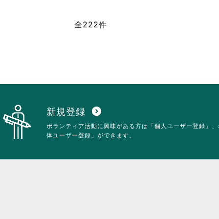
は
て
ク
お
全222件
リ
り
ッ
ま
ク
す。
し
詳
て
細
く
を
だ
閲
さ
覧
い。
す
る
新規登録
expand_circle_down
に
ボランティア活動に興味がある方は「個人ユーザー登録」、
は
体ユーザー登録」ができます。
ク
リ
ッ
ク
し
て
く
だ
さ