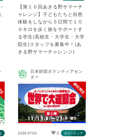
-
【第１０回あきる野サマーチ
大
ャレンジ】子どもたちと自然
体験をしながら５日間で１０
０キロを歩く旅をサポートす
る学生(高校生・大学生・大学
院生)スタッフを募集中！(あ
きる野サマーチャレンジ)
ン
日本財団ボランティアセン
ター
間近
締切間近
0
2026.07.03
会
ボランティア