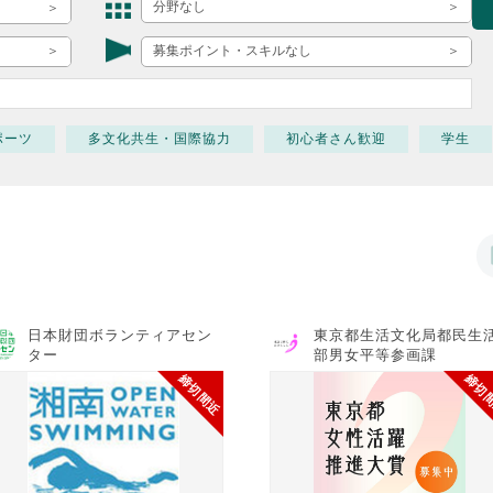
ボランティア みん
分野なし
ボランティア関
募集ポイント・スキルなし
中高生が参加で
ア
ポーツ
多文化共生・国際協力
初心者さん歓迎
学生
日本財団ボランティアセン
東京都生活文化局都民生
ター
部男女平等参画課
締切間近
締切