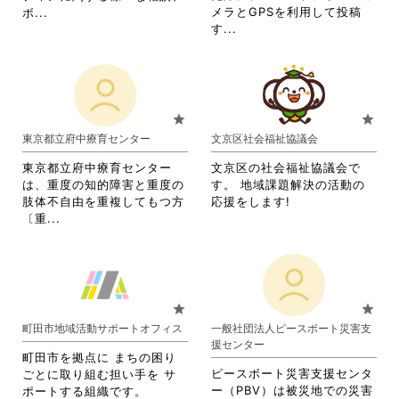
て
だ
を
閲
省
メラとGPSを利用して投稿
ボ...
く
さ
閲
覧
省
略
す...
だ
い。
覧
す
略
さ
さ
す
る
さ
れ
い。
る
に
れ
て
に
は
て
お
は
ク
お
り
star
star
ク
リ
り
ま
東京都立府中療育センター
文京区社会福祉協議会
リ
ッ
ま
す。
ッ
ク
す。
詳
東京都立府中療育センター
文京区の社会福祉協議会で
ク
し
詳
細
は、重度の知的障害と重度の
す。 地域課題解決の活動の
し
て
細
を
肢体不自由を重複してもつ方
応援をします!
て
く
を
閲
省
〔重...
く
だ
閲
覧
略
だ
さ
覧
す
さ
さ
い。
す
る
れ
い。
る
に
て
に
は
お
star
star
は
ク
り
町田市地域活動サポートオフィス
一般社団法人ピースボート災害支
ク
リ
ま
援センター
リ
ッ
す。
町田市を拠点に まちの困り
ッ
ク
詳
ピースボート災害支援センタ
ごとに取り組む担い手を サ
ク
し
細
ー（PBV）は被災地での災害
ポートする組織です。