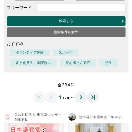
フリーワード
検索する
検索条件を解除
おすすめ
ボランティア体験
スポーツ
多文化共生・国際協力
初心者さん歓迎
学生
全234件
…
1
/20
公益財団法人 東京都つながり
新小岩日本語教室「華やか」
創生財団