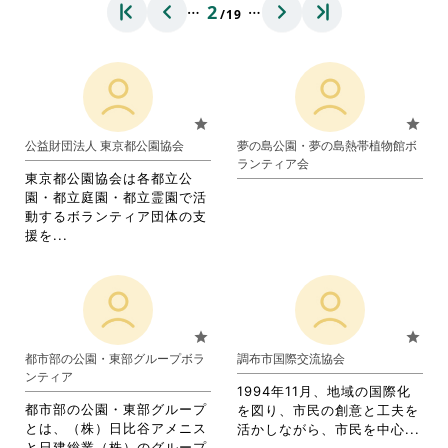
…
…
2
/19
star
star
公益財団法人 東京都公園協会
夢の島公園・夢の島熱帯植物館ボ
ランティア会
東京都公園協会は各都立公
園・都立庭園・都立霊園で活
動するボランティア団体の支
省
援を...
略
さ
れ
て
お
star
star
り
都市部の公園・東部グループボラ
調布市国際交流協会
ま
ンティア
す。
1994年11月、地域の国際化
詳
都市部の公園・東部グループ
を図り、市民の創意と工夫を
細
とは、（株）日比谷アメニス
省
活かしながら、市民を中心...
を
と日建総業（株）のグループ
略