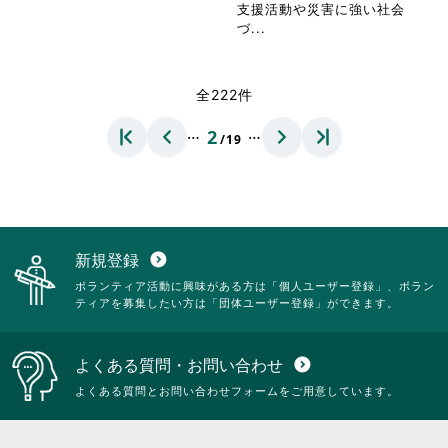
し
て
を
支援活動や災害に強い社会
て
く
閲
省
づ...
く
だ
覧
略
だ
さ
す
さ
さ
い。
る
れ
全222件
い。
に
て
は
お
…
…
2
ク
/19
り
リ
ま
ッ
す。
ク
詳
し
細
て
を
く
閲
新規登録
expand_circle_down
だ
覧
ボランティア活動に興味がある方は「個人ユーザー登録」、ボラン
さ
す
ティアを募集したい方は「団体ユーザー登録」ができます。
い。
る
に
は
よくある質問・お問い合わせ
expand_circle_down
ク
リ
よくある質問とお問い合わせフォームをご用意しています。
ッ
ク
し