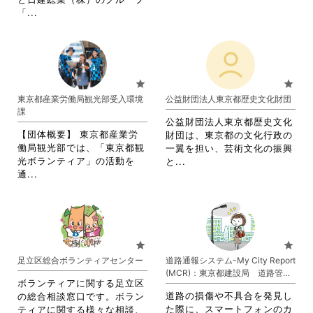
閲
省
「...
さ
覧
略
れ
す
さ
て
る
れ
お
に
て
り
は
お
ま
star
star
ク
り
す。
東京都産業労働局観光部受入環境
公益財団法人東京都歴史文化財団
リ
ま
詳
課
ッ
す。
細
公益財団法人東京都歴史文化
ク
詳
を
【団体概要】 東京都産業労
財団は、東京都の文化行政の
し
細
閲
働局観光部では、「東京都観
一翼を担い、芸術文化の振興
て
を
覧
光ボランティア」の活動を
省
と...
く
閲
す
省
通...
略
だ
覧
る
略
さ
さ
す
に
さ
れ
い。
る
は
れ
て
に
ク
て
お
は
リ
お
り
star
star
ク
ッ
り
ま
足立区総合ボランティアセンター
道路通報システム-My City Report
リ
ク
ま
す。
(MCR)：東京都建設局 道路管理
ッ
し
す。
詳
ボランティアに関する足立区
部
ク
て
詳
細
道路の損傷や不具合を発見し
の総合相談窓口です。ボラン
し
く
細
を
た際に、スマートフォンのカ
ティアに関する様々な相談、