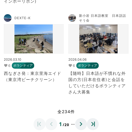
インボーリボン)
新小岩 日本語教室 日本語話
DEXTE-K
そう会
2026.03.10
2026.04.06
6
6
ボランティア
ボランティア
西なぎさ発：東京里海エイド
【随時】日本語が不慣れな外
（東京湾ビーチクリーン）
国の方(日本在住者)と会話を
していただけるボランティア
さん大募集
全234件
…
1
/20