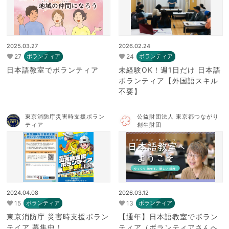
2025.03.27
2026.02.24
27
24
ボランティア
ボランティア
日本語教室でボランティア
未経験OK！週1日だけ 日本語
ボランティア【外国語スキル
不要】
東京消防庁災害時支援ボラン
公益財団法人 東京都つながり
ティア
創生財団
2024.04.08
2026.03.12
15
13
ボランティア
ボランティア
東京消防庁 災害時支援ボラン
【通年】日本語教室でボラン
テイア 募集中！
ティア（ボランティアさんへ