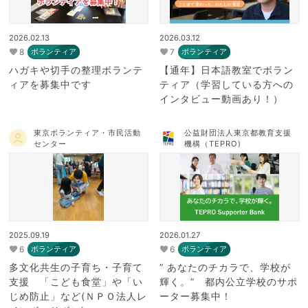
2026.02.13
2026.03.12
8
7
ボランティア
ボランティア
ハガキや切手の整理ボランテ
【通年】日本語教室でボラン
ィアを募集中です
ティア（学習している方への
インタビュー動画あり！）
東京ボランティア・市民活動
公益財団法人東京都教育支援
センター
機構（TEPRO)
2025.09.19
2026.01.27
6
6
ボランティア
ボランティア
多文化共生の子育ち・子育て
” あなたのチカラで、学校が
支援 「こども食堂」や「い
輝く。” 都内公立学校のサポ
じめ防止」など(ＮＰＯ法人レ
ーター募集中！