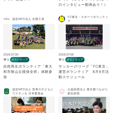
のインタビュー動画あり！）
FC東京・スポーツボランティ
認定NPO法人 生態工房
ア
2026.07.30
2026.07.06
9
9
ボランティア
ボランティア
自然再生ボランティア「東大
サッカーJ1リーグ「FC東京」
和市狭山丘陵保全班」体験参
運営ボランティア 8月9月活
加
動スケジュール
認定NPO法人 世界の子どもに
公益財団法人 東京都つながり
ワクチンを 日本委員会
創生財団