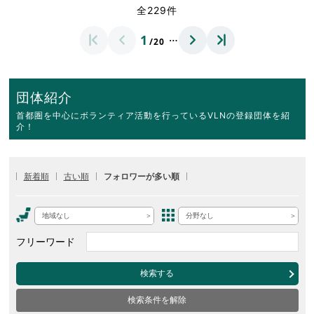
全229件
…
1
/20
団体紹介
首都圏を中心にボランティア活動を行っているVLNの登録団体を紹
介！
新着順
古い順
フォロワーが多い順
地域なし
分野なし
フリーワード
検索する
検索条件を解除