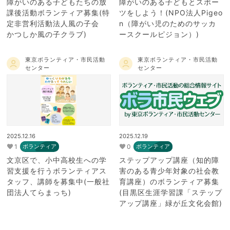
障がいのある子どもたちの放
障がいのある子どもとスポー
課後活動ボランティア募集(特
ツをしよう！(NPO法人Pigeo
定非営利活動法人風の子会
n（障がい児のためのサッカ
かつしか風の子クラブ)
ースクールピジョン）)
東京ボランティア・市民活動
東京ボランティア・市民活動
センター
センター
2025.12.16
2025.12.19
1
0
ボランティア
ボランティア
文京区で、小中高校生への学
ステップアップ講座（知的障
習支援を行うボランティアス
害のある青少年対象の社会教
タッフ、講師を募集中(一般社
育講座）のボランティア募集
団法人てらまっち)
(目黒区生涯学習課「ステップ
アップ講座」緑が丘文化会館)