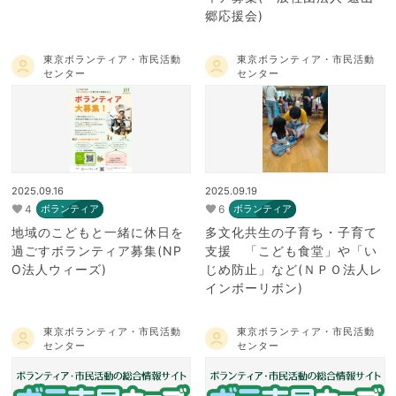
郷応援会)
東京ボランティア・市民活動
東京ボランティア・市民活動
センター
センター
2025.09.16
2025.09.19
4
6
ボランティア
ボランティア
地域のこどもと一緒に休日を
多文化共生の子育ち・子育て
過ごすボランティア募集(NP
支援 「こども食堂」や「い
O法人ウィーズ)
じめ防止」など(ＮＰＯ法人レ
インボーリボン)
東京ボランティア・市民活動
東京ボランティア・市民活動
センター
センター