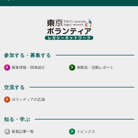
ク
ッ
し
ク
て
し
く
て
だ
く
さ
だ
い。
さ
い。
参加する・募集する
募集情報・団体紹介
体験談・活動レポート
交流する
ボランティアの広場
知る・学ぶ
新着記事一覧
トピックス