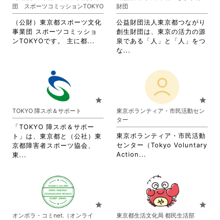
ま
団 スポーツコミッションTOKYO
財団
す。
詳
（公財）東京都スポーツ文化
公益財団法人東京都つながり
細
事業団 スポーツコミッショ
創生財団は、東京の活力の源
を
省
ンTOKYOです。 主に都...
泉である「人」と「人」をつ
閲
略
省
な...
覧
さ
略
す
れ
さ
る
て
れ
に
お
て
は
り
お
star
star
ク
ま
り
TOKYO 障スポ＆サポート
東京ボランティア・市民活動セン
リ
す。
ま
ター
ッ
詳
す。
「TOKYO 障スポ＆サポー
ク
細
詳
東京ボランティア・市民活動
ト」は、東京都と（公社）東
し
を
細
センター（Tokyo Voluntary
京都障害者スポーツ協会、
て
閲
を
省
省
Action...
東...
く
覧
閲
略
略
だ
す
覧
さ
さ
さ
る
す
れ
れ
い。
に
る
て
て
は
に
お
お
star
star
ク
は
り
り
オンボラ・コミnet.（オンライ
東京都生活文化局 都民生活部
リ
ク
ま
ま