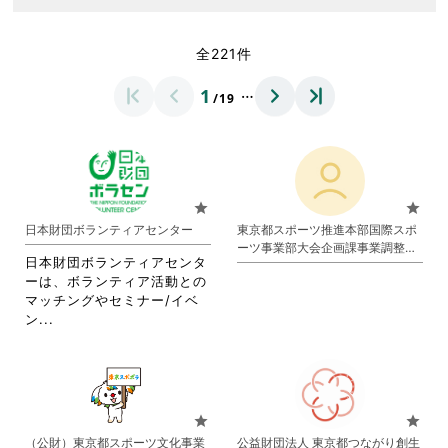
全221件
…
1
/19
star
star
日本財団ボランティアセンター
東京都スポーツ推進本部国際スポ
ーツ事業部大会企画課事業調整担
日本財団ボランティアセンタ
当
ーは、ボランティア活動との
マッチングやセミナー/イベ
省
ン...
略
さ
れ
て
お
star
star
り
（公財）東京都スポーツ文化事業
公益財団法人 東京都つながり創生