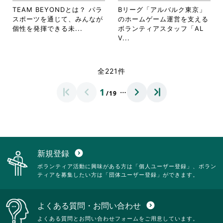
ッ
ッ
詳
詳
TEAM BEYONDとは？ パラ
Bリーグ「アルバルク東京」
ク
ク
細
細
スポーツを通じて、みんなが
のホームゲーム運営を支える
し
し
を
を
省
個性を発揮できる未...
ボランティアスタッフ「AL
て
て
閲
閲
略
省
V...
く
く
覧
覧
さ
略
だ
だ
す
す
れ
さ
さ
さ
る
る
て
れ
全221件
い。
い。
に
に
お
て
は
は
り
お
…
1
ク
ク
/19
ま
り
リ
リ
す。
ま
ッ
ッ
詳
す。
ク
ク
細
詳
し
し
を
細
て
て
閲
を
く
く
覧
閲
新規登録
expand_circle_down
だ
だ
す
覧
ボランティア活動に興味がある方は「個人ユーザー登録」、ボラン
さ
さ
る
す
ティアを募集したい方は「団体ユーザー登録」ができます。
い。
い。
に
る
は
に
ク
は
よくある質問・お問い合わせ
expand_circle_down
リ
ク
ッ
リ
よくある質問とお問い合わせフォームをご用意しています。