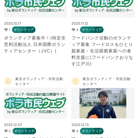
2025.10.17
2025.11.12
1
4
ボランティア
ボランティア
ボランティア募集中！(特定非
フードバンク活動のボランテ
営利活動法人 日本国際ボラン
ィア募集 フ―ドロスをひとり
ティアセンター（JVC）)
親家庭・生活困窮家庭への食
料支援に(フードバンクおりな
す江戸川)
東京ボランティア・市民活動
東京ボランティア・市民活動
センター
センター
2025.12.07
2025.12.13
0
4
ボランティア
ボランティア