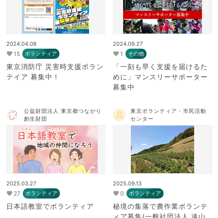
2024.04.08
2024.09.27
15
1
ボランティア
その他
東京消防庁 災害時支援ボラン
「一刻も早く支援を届けるた
テイア 募集中！
めに」マンスリーサポーター
募集中
公益財団法人 東京都つながり
東京ボランティア・市民活動
創生財団
センター
2025.03.27
2025.09.13
27
0
ボランティア
ボランティア
日本語教室でボランティア
秘境の集落で農作業ボランテ
ィア募集(一般社団法人 遠山