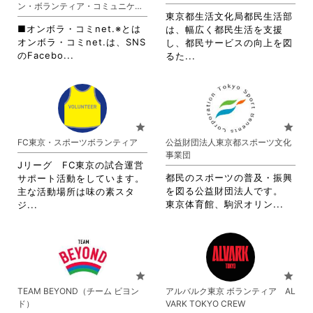
ン・ボランティア・コミュニケー
ッ
リ
す。
す。
東京都生活文化局都民生活部
ション・ネットワーク）
ク
ッ
詳
詳
■オンボラ・コミnet.※とは
は、幅広く都民生活を支援
し
ク
細
細
オンボラ・コミnet.は、SNS
し、都民サービスの向上を図
て
し
を
を
省
のFacebo...
省
るた...
く
て
閲
閲
略
略
だ
く
覧
覧
さ
さ
さ
だ
す
す
れ
れ
い。
さ
る
る
て
て
い。
に
に
お
お
star
star
は
は
り
り
FC東京・スポーツボランティア
公益財団法人東京都スポーツ文化
ク
ク
ま
ま
事業団
リ
リ
す。
す。
Jリーグ FC東京の試合運営
ッ
ッ
詳
詳
都民のスポーツの普及・振興
サポート活動をしています。
ク
ク
細
細
を図る公益財団法人です。
主な活動場所は味の素スタ
し
し
を
を
省
省
東京体育館、駒沢オリン...
ジ...
て
て
閲
閲
略
略
く
く
覧
覧
さ
さ
だ
だ
す
す
れ
れ
さ
さ
る
る
て
て
い。
い。
に
に
お
お
star
star
は
は
り
り
TEAM BEYOND（チーム ビヨン
アルバルク東京 ボランティア AL
ク
ク
ま
ま
ド）
VARK TOKYO CREW
リ
リ
す。
す。