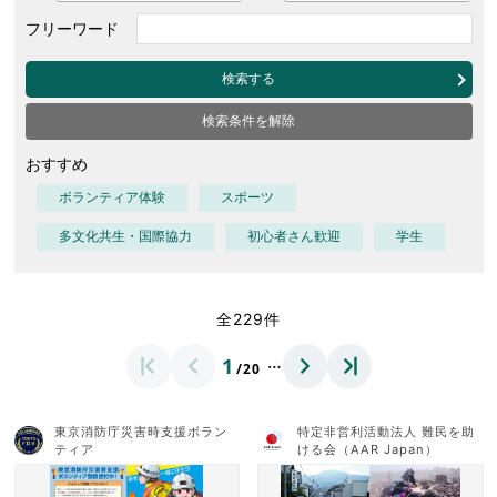
フリーワード
検索する
検索条件を解除
おすすめ
ボランティア体験
スポーツ
多文化共生・国際協力
初心者さん歓迎
学生
全229件
…
1
/20
東京消防庁災害時支援ボラン
特定非営利活動法人 難民を助
ティア
ける会（AAR Japan）