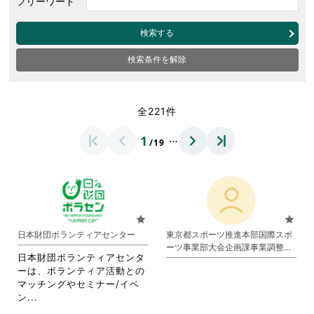
フリーワード
検索する
検索条件を解除
全221件
…
1
/19
star
star
日本財団ボランティアセンター
東京都スポーツ推進本部国際スポ
ーツ事業部大会企画課事業調整担
日本財団ボランティアセンタ
当
ーは、ボランティア活動との
マッチングやセミナー/イベ
省
ン...
略