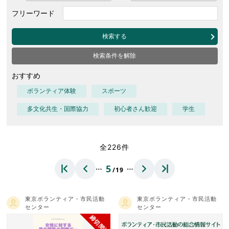
フリーワード
検索する
検索条件を解除
おすすめ
ボランティア体験
スポーツ
多文化共生・国際協力
初心者さん歓迎
学生
全226件
…
…
5
/19
東京ボランティア・市民活動
東京ボランティア・市民活動
センター
センター
締切間近