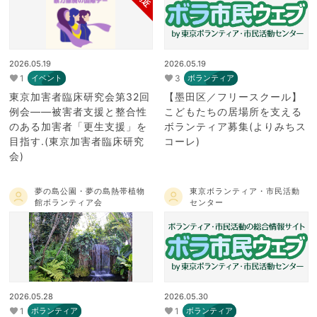
2026.05.19
2026.05.19
1
3
イベント
ボランティア
東京加害者臨床研究会第32回
【墨田区／フリースクール】
例会――被害者支援と整合性
こどもたちの居場所を支える
のある加害者「更生支援」を
ボランティア募集(よりみちス
目指す.(東京加害者臨床研究
コーレ)
会)
夢の島公園・夢の島熱帯植物
東京ボランティア・市民活動
館ボランティア会
センター
2026.05.28
2026.05.30
1
1
ボランティア
ボランティア