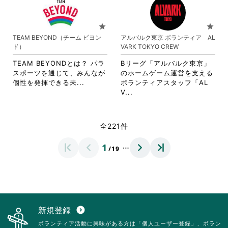
す
す
れ
れ
さ
さ
る
る
て
て
い。
い。
に
に
お
お
star
star
は
は
り
り
TEAM BEYOND（チーム ビヨン
アルバルク東京 ボランティア AL
ク
ク
ま
ま
ド）
VARK TOKYO CREW
リ
リ
す。
す。
ッ
ッ
詳
詳
TEAM BEYONDとは？ パラ
Bリーグ「アルバルク東京」
ク
ク
細
細
スポーツを通じて、みんなが
のホームゲーム運営を支える
し
し
を
を
省
個性を発揮できる未...
ボランティアスタッフ「AL
て
て
閲
閲
略
省
V...
く
く
覧
覧
さ
略
だ
だ
す
す
れ
さ
さ
さ
る
る
て
れ
全221件
い。
い。
に
に
お
て
は
は
り
お
…
1
ク
ク
/19
ま
り
リ
リ
す。
ま
ッ
ッ
詳
す。
ク
ク
細
詳
し
し
を
細
て
て
閲
を
く
く
覧
閲
新規登録
expand_circle_down
だ
だ
す
覧
ボランティア活動に興味がある方は「個人ユーザー登録」、ボラン
さ
さ
る
す