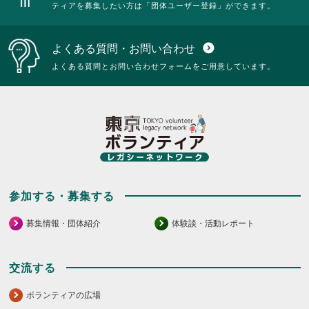
ティアを募集したい方は「団体ユーザー登録」ができます。
い。
い。
に
る
は
に
ク
は
よくある質問・お問い合わせ
expand_circle_down
リ
ク
ッ
リ
よくある質問とお問い合わせフォームをご用意しています。
ク
ッ
し
ク
て
し
く
て
だ
く
さ
だ
い。
さ
い。
参加する・募集する
募集情報・団体紹介
体験談・活動レポート
交流する
ボランティアの広場