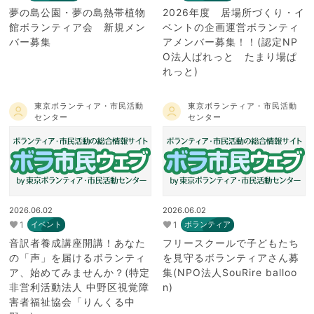
夢の島公園・夢の島熱帯植物
2026年度 居場所づくり・イ
館ボランティア会 新規メン
ベントの企画運営ボランティ
バー募集
アメンバー募集！！(認定NP
O法人ぱれっと たまり場ぱ
れっと)
東京ボランティア・市民活動
東京ボランティア・市民活動
センター
センター
2026.06.02
2026.06.02
1
1
イベント
ボランティア
音訳者養成講座開講！あなた
フリースクールで子どもたち
の「声」を届けるボランティ
を見守るボランティアさん募
ア、始めてみませんか？(特定
集(NPO法人SouRire balloo
非営利活動法人 中野区視覚障
n)
害者福祉協会「りんくる中