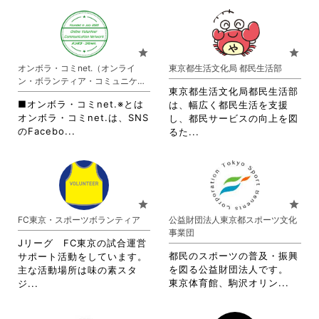
だ
す
覧
さ
さ
さ
る
す
れ
れ
い。
に
る
て
て
は
に
お
お
star
star
ク
は
り
り
オンボラ・コミnet.（オンライ
東京都生活文化局 都民生活部
リ
ク
ま
ま
ン・ボランティア・コミュニケー
ッ
リ
す。
す。
東京都生活文化局都民生活部
ション・ネットワーク）
ク
ッ
詳
詳
■オンボラ・コミnet.※とは
は、幅広く都民生活を支援
し
ク
細
細
オンボラ・コミnet.は、SNS
し、都民サービスの向上を図
て
し
を
を
省
のFacebo...
省
るた...
く
て
閲
閲
略
略
だ
く
覧
覧
さ
さ
さ
だ
す
す
れ
れ
い。
さ
る
る
て
て
い。
に
に
お
お
star
star
は
は
り
り
FC東京・スポーツボランティア
公益財団法人東京都スポーツ文化
ク
ク
ま
ま
事業団
リ
リ
す。
す。
Jリーグ FC東京の試合運営
ッ
ッ
詳
詳
都民のスポーツの普及・振興
サポート活動をしています。
ク
ク
細
細
を図る公益財団法人です。
主な活動場所は味の素スタ
し
し
を
を
省
省
東京体育館、駒沢オリン...
ジ...
て
て
閲
閲
略
略
く
く
覧
覧
さ
さ
だ
だ