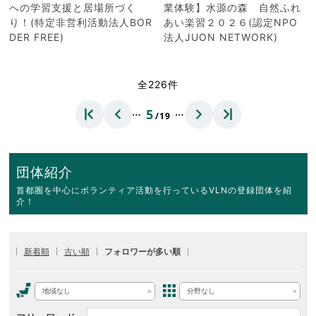
への学習支援と居場所づく
業体験】水源の森 自然ふれ
り！(特定非営利活動法人BOR
あい楽習２０２６(認定NPO
DER FREE)
法人JUON NETWORK)
全226件
…
…
5
/19
団体紹介
首都圏を中心にボランティア活動を行っているVLNの登録団体を紹
介！
新着順
古い順
フォロワーが多い順
地域なし
分野なし