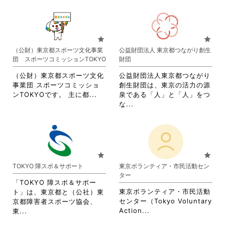
さ
れ
て
お
star
star
り
（公財）東京都スポーツ文化事業
公益財団法人 東京都つながり創生
ま
団 スポーツコミッションTOKYO
財団
す。
詳
（公財）東京都スポーツ文化
公益財団法人東京都つながり
細
事業団 スポーツコミッショ
創生財団は、東京の活力の源
を
省
ンTOKYOです。 主に都...
泉である「人」と「人」をつ
閲
略
省
な...
覧
さ
略
す
れ
さ
る
て
れ
に
お
て
は
り
お
star
star
ク
ま
り
TOKYO 障スポ＆サポート
東京ボランティア・市民活動セン
リ
す。
ま
ター
ッ
詳
す。
「TOKYO 障スポ＆サポー
ク
細
詳
東京ボランティア・市民活動
ト」は、東京都と（公社）東
し
を
細
センター（Tokyo Voluntary
京都障害者スポーツ協会、
て
閲
を
省
省
Action...
東...
く
覧
閲
略
略