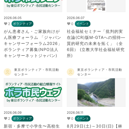
2026.06.05
2026.06.07
2
0
ボランティア
イベント
がん患者さん・ご家族向けが
社会福祉セミナー「批判的実
ん医療フォーラム 「ジャパン
在論(CR)版M-GTAへの招待―
キャンサーフォーラム2026」
質的研究の未来を拓く」（全
ボランティア募集(NPO法人
6回） (立教大学社会福祉研究
キャンサーネットジャパン)
所)
東京ボランティア・市民活動
東京ボランティア・市民活動
センター
センター
2026.06.09
2026.06.11
2
0
ボランティア
イベント
新宿・多摩で小学生〜高校生
8月29日(土)～30日(日)【林